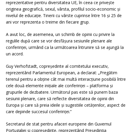
reprezentative pentru diversitatea UE, în ceea ce privește
originea geografică, sexul, vârsta, profilul socio-economic și
nivelul de educație. Tinerii cu vârste cuprinse între 16 și 25 de
ani vor reprezenta o treime din fiecare grup.
A avut loc, de asemenea, un schimb de opinii cu privire la
regulile după care se vor desfășura sesiunile plenare ale
conferinței, urmând ca la următoarea întrunire să se ajungă la
un acord.
Guy Verhofstadt, copreședinte al comitetului executiv,
reprezentând Parlamentul European, a declarat: „Pregătim
terenul pentru a obține cât mai multă interacțiune posibilă între
cele două elemente inițiale ale conferinței – platforma și
grupurile de dezbatere. Următorul pas este să punem baza
sesiunii plenare, care să reflecte diversitatea de opinii din
Europa și care să preia ideile și sugestiile cetățenilor, aspect de
care depinde succesul conferinței.”
Secretarul de stat pentru afaceri europene din Guvernul
Portugaliei și copreședinte, reprezentând Președinția