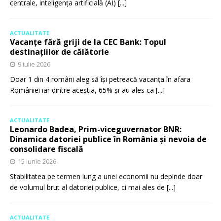
centrale, inteligența artificială (AI)
[...]
ACTUALITATE
Vacanțe fără griji de la CEC Bank: Topul
destinațiilor de călătorie
9 iulie 2026
Doar 1 din 4 români aleg să își petreacă vacanța în afara
României iar dintre aceștia, 65% și-au ales ca
[...]
ACTUALITATE
Leonardo Badea, Prim-viceguvernator BNR:
Dinamica datoriei publice în România și nevoia de
consolidare fiscală
15 iunie 2026
Stabilitatea pe termen lung a unei economii nu depinde doar
de volumul brut al datoriei publice, ci mai ales de
[...]
ACTUALITATE