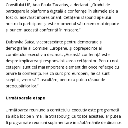
Consiliului UE, Ana Paula Zacarias, a declarat: „Gradul de
participare la platforma digitală a conferinței în ultimele zile a
fost cu adevărat impresionant. Cetățenii răspund apelului
nostru la participare și este momentul să trecem mai departe
și punem această conferință în mișcare.”
Dubravka Šuica, vicepreședinte pentru democrație și
demografie al Comisiei Europene, și copreședinte al
comitetului executiv a declarat: „Această conferință este
despre implicarea și responsabilizarea cetățenilor. Pentru noi,
cetățenii sunt cel mai important element din orice reflecție cu
privire la conferință. Fie că sunt pro-europeni, fie că sunt
sceptici, vrem să îi ascultăm, pentru a putea răspunde
preocupărilor lor.”
Următoarele etape
Următoarea reuniune a comitetului executiv este programată
să aibă loc pe 9 mai, la Strasbourg. Cu toate acestea, ar putea
fi programate reuniuni suplimentare în săptămânile de dinainte.