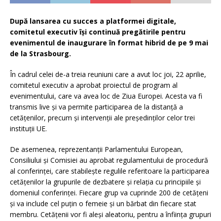
După lansarea cu succes a platformei digitale,
comitetul executiv își continuă pregătirile pentru
evenimentul de inaugurare în format hibrid de pe 9 mai
de la Strasbourg.
În cadrul celei de-a treia reuniuni care a avut loc joi, 22 aprilie,
comitetul executiv a aprobat proiectul de program al
evenimentului, care va avea loc de Ziua Europei. Acesta va fi
transmis live și va permite participarea de la distanță a
cetățenilor, precum și intervenții ale președinților celor trei
instituții UE.
De asemenea, reprezentanții Parlamentului European,
Consiliului și Comisiei au aprobat regulamentului de procedură
al conferinței, care stabilește regulile referitoare la participarea
cetățenilor la grupurile de dezbatere și relația cu principiile și
domeniul conferinței. Fiecare grup va cuprinde 200 de cetățeni
și va include cel puțin o femeie și un bărbat din fiecare stat
membru. Cetățenii vor fi aleși aleatoriu, pentru a înființa grupuri