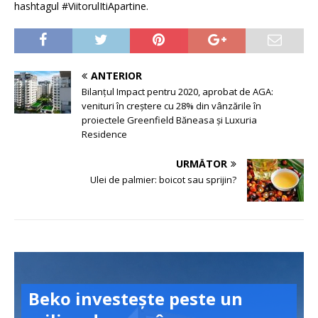
hashtagul #ViitorulItiApartine.
ANTERIOR
Bilanţul Impact pentru 2020, aprobat de AGA:
venituri în creştere cu 28% din vânzările în
proiectele Greenfield Băneasa şi Luxuria
Residence
URMĂTOR
Ulei de palmier: boicot sau sprijin?
Beko investește peste un