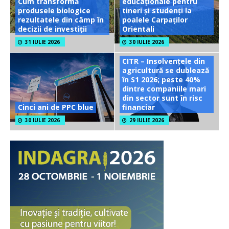
Cum transformă
educaționale pentru
produsele biologice
tineri și studenți la
rezultatele din câmp în
poalele Carpaților
decizii de investiții
Orientali
31 IULIE 2026
30 IULIE 2026
CITR – Insolvențele din
agricultură se dublează
în S1 2026; peste 40%
dintre companiile mari
din sector sunt în risc
Cinci ani de PPC blue
financiar
30 IULIE 2026
29 IULIE 2026