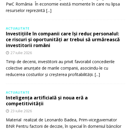
PwC România În economie există momente în care nu lipsa
resurselor reprezintă
[...]
ACTUALITATE
Investițiile în companii care își reduc personalul:
ce riscuri și oportunități ar trebui să urmărească
investitorii români
27 iulie 2026
Timp de decenii, investitorii au privit favorabil concedierile
colective anunțate de marile companii, asociindu-le cu
reducerea costurilor și creșterea profitabilității.
[...]
ACTUALITATE
Inteligența artificială și noua eră a
competitivității
23 iulie 2026
Material realizat de Leonardo Badea, Prim-viceguvernator
BNR Pentru factorii de decizie, în special în domeniul băncilor