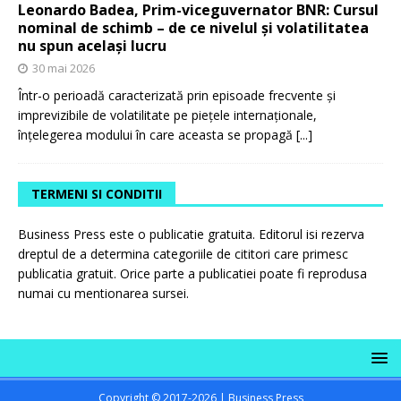
Leonardo Badea, Prim-viceguvernator BNR: Cursul
nominal de schimb – de ce nivelul și volatilitatea
nu spun același lucru
30 mai 2026
Într-o perioadă caracterizată prin episoade frecvente și
imprevizibile de volatilitate pe piețele internaționale,
înțelegerea modului în care aceasta se propagă
[...]
TERMENI SI CONDITII
Business Press este o publicatie gratuita. Editorul isi rezerva
dreptul de a determina categoriile de cititori care primesc
publicatia gratuit. Orice parte a publicatiei poate fi reprodusa
numai cu mentionarea sursei.
Copyright © 2017-2026 | Business Press