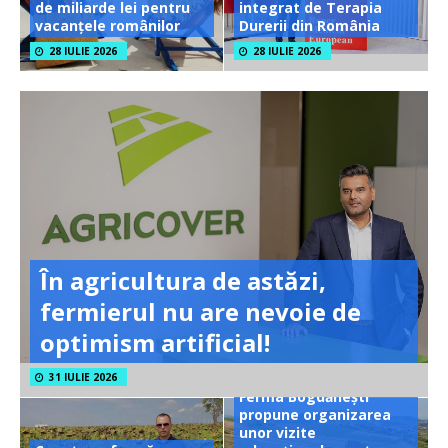
de miliarde lei pentru
integrat de Terapia
vacanțele românilor
Durerii din România
28 IULIE 2026
28 IULIE 2026
În agricultura de astăzi,
fermierul nu are nevoie de
optimism artificial!
31 IULIE 2026
Ferma Bogdănești
propune organizarea
unor vizite