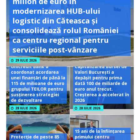
milion de euro în
modernizarea HUB-ului
logistic din Căteasca și
consolidează rolul României
ca centru regional pentru
serviciile post-vânzare
29 IULIE 2026
UniCredit Bank a
Capitalizarea Bursei de
coordonat acordarea
Valori București a
unei finanțări de până la
depășit pentru prima
115 de milioane de euro
dată 100 de miliarde de
grupului TEILOR pentru
euro anul trecut.
susținerea strategiei
Creșterea a accelerat în
de dezvoltare
2026
28 IULIE 2026
28 IULIE 2026
15 ani de la înființarea
Protecție de peste 85
primului centru