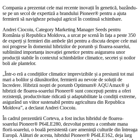
Compania a prezentat cele mai recente inovații în genetică, bazându-
se pe un secol de expertiză a brandului Pioneer® pentru a ajuta
fermierii să navigheze peisajul agricol în continuă schimbare.
Andrei Ciocoiu, Category Marketing Manager Seeds pentru
România și Republica Moldova, a urcat pe scenă în fața a peste 350
de experți și fermieri din ambele țări pentru a discuta despre cele mai
noi progrese în domeniul hibrizilor de porumb și floarea-soarelui,
subliniind importanța inovației genetice pentru asigurarea unor
producții stabile în contextul schimbărilor climatice, secetei și noilor
boli ale plantelor.
„Într-o eră a condițiilor climatice imprevizibile și a presiunii tot mai
mari a bolilor și dăunătorilor, fermierii au nevoie de soluții de
încredere. Hibrizii noștri de porumb Optimum® AQUAmax® și
hibrizii de floarea-soarelui Pioneer® sunt concepuți pentru a oferi
rezistență, productivitate ridicată și adaptabilitate la condiții extreme,
asigurând un viitor sustenabil pentru agricultura din Republica
Moldova”, a declarat Andrei Ciocoiu.
În cadrul prezentării Corteva, a fost inclus hibridul de floarea-
soarelui Pioneer® P64LE280, dezvoltat pentru a combate mana
florii-soarelui, o boală persistentă care amenință culturile din întreaga
Europă. Alături de acesta, hibridul Pioneer® P64LE162, deja larg