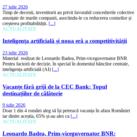
27 iulie 2026
Timp de decenii, investitorii au privit favorabil concedierile colective
anunțate de marile companii, asociindu-le cu reducerea costurilor și
creșterea profitabilității.
[...]
ACTUALITATE
Inteligența artificială și noua eră a competitivității
23 iulie 2026
Material realizat de Leonardo Badea, Prim-viceguvernator BNR
Pentru factorii de decizie, în special în domeniul băncilor centrale,
inteligența artificială (AI)
[...]
ACTUALITATE
Vacanțe fără griji de la CEC Bank: Topul
destinațiilor de călătorie
9 iulie 2026
Doar 1 din 4 români aleg să își petreacă vacanța în afara României
iar dintre aceștia, 65% și-au ales ca
[...]
ACTUALITATE
Leonardo Badea, Prim-viceguvernator BNR: