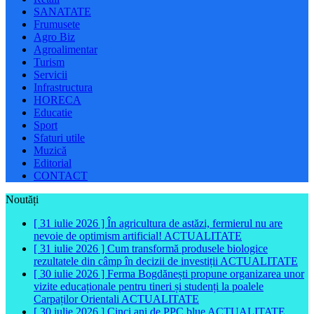
SANATATE
Frumusete
Agro Biz
Agroalimentar
Turism
Servicii
Infrastructura
HORECA
Educatie
Sport
Sfaturi utile
Muzică
Editorial
CONTACT
Noutăți
[ 31 iulie 2026 ]
În agricultura de astăzi, fermierul nu are
nevoie de optimism artificial!
ACTUALITATE
[ 31 iulie 2026 ]
Cum transformă produsele biologice
rezultatele din câmp în decizii de investiții
ACTUALITATE
[ 30 iulie 2026 ]
Ferma Bogdănești propune organizarea unor
vizite educaționale pentru tineri și studenți la poalele
Carpaților Orientali
ACTUALITATE
[ 30 iulie 2026 ]
Cinci ani de PPC blue
ACTUALITATE