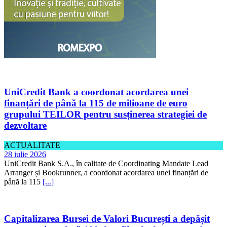
UniCredit Bank a coordonat acordarea unei
finanțări de până la 115 de milioane de euro
grupului TEILOR pentru susținerea strategiei de
dezvoltare
ACTUALITATE
28 iulie 2026
UniCredit Bank S.A., în calitate de Coordinating Mandate Lead
Arranger și Bookrunner, a coordonat acordarea unei finanțări de
până la 115
[...]
Capitalizarea Bursei de Valori București a depășit