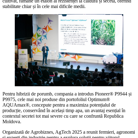
cultivat, rămâne un etalon al rezistenței la căldură și secetă, oferind
stabilitate chiar și în cele mai dificile medii.
Pentru hibrizii de porumb, compania a introdus Pioneer® P9944 și
P9975, cele mai noi produse din portofoliul Optimum®
AQUAmax®, concepute pentru a maximiza potențialul de
producție, conservând în același timp apa, un avantaj esențial în
contextul secetei tot mai severe cu care se confruntă Republica
Moldova.
Organizată de Agrobiznes, AgTech 2025 a reunit fermieri, agronomi
și experți din industrie pentru a explora soluții pentru viitorul