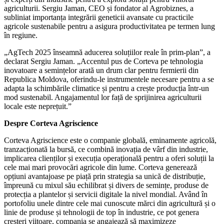
agriculturii. Sergiu Jaman, CEO și fondator al Agrobiznes, a
subliniat importanța integrării geneticii avansate cu practicile
agricole sustenabile pentru a asigura productivitatea pe termen lung
în regiune.
„AgTech 2025 înseamnă aducerea soluțiilor reale în prim-plan”, a
declarat Sergiu Jaman. „Accentul pus de Corteva pe tehnologia
inovatoare a semințelor arată un drum clar pentru fermierii din
Republica Moldova, oferindu-le instrumentele necesare pentru a se
adapta la schimbările climatice și pentru a crește producția într-un
mod sustenabil. Angajamentul lor față de sprijinirea agriculturii
locale este neprețuit.”
Despre Corteva Agriscience
Corteva Agriscience este o companie globală, eminamente agricolă,
tranzacționată la bursă, ce combină inovația de vârf din industrie,
implicarea clienților și execuția operațională pentru a oferi soluții la
cele mai mari provocări agricole din lume. Corteva generează
opțiuni avantajoase pe piață prin strategia sa unică de distribuție,
împreună cu mixul său echilibrat și divers de semințe, produse de
protecția a plantelor și servicii digitale la nivel mondial. Având în
portofoliu unele dintre cele mai cunoscute mărci din agricultură și o
linie de produse și tehnologii de top în industrie, ce pot genera
creșteri viitoare, compania se angajează să maximizeze