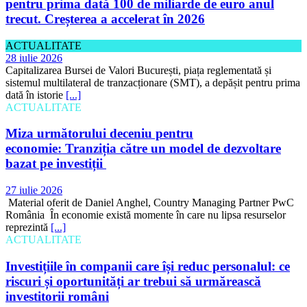
pentru prima dată 100 de miliarde de euro anul
trecut. Creșterea a accelerat în 2026
ACTUALITATE
28 iulie 2026
Capitalizarea Bursei de Valori București, piața reglementată și
sistemul multilateral de tranzacționare (SMT), a depășit pentru prima
dată în istorie
[...]
ACTUALITATE
Miza următorului deceniu pentru
economie: Tranziția către un model de dezvoltare
bazat pe investiții
27 iulie 2026
Material oferit de Daniel Anghel, Country Managing Partner PwC
România În economie există momente în care nu lipsa resurselor
reprezintă
[...]
ACTUALITATE
Investițiile în companii care își reduc personalul: ce
riscuri și oportunități ar trebui să urmărească
investitorii români