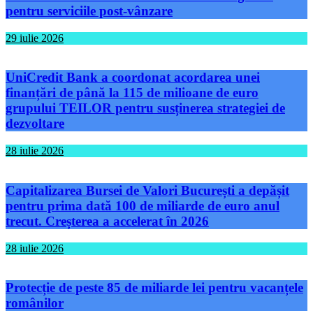
pentru serviciile post-vânzare
29 iulie 2026
UniCredit Bank a coordonat acordarea unei
finanțări de până la 115 de milioane de euro
grupului TEILOR pentru susținerea strategiei de
dezvoltare
28 iulie 2026
Capitalizarea Bursei de Valori București a depășit
pentru prima dată 100 de miliarde de euro anul
trecut. Creșterea a accelerat în 2026
28 iulie 2026
Protecție de peste 85 de miliarde lei pentru vacanțele
românilor