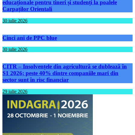
educaționale pentru tineri și studenți la poalele
Carpaților Orientali
30 iulie 2026
Cinci ani de PPC blue
30 iulie 2026
CITR – Insolvențele din agricultură se dublează în
S1 2026; peste 40% dintre companiile mari din
sector sunt în risc financiar
29 iulie 2026