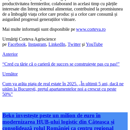
productivitatea fermierilor, colaborand in acelasi timp cu părțile
interesate din întreg sistemul alimentar, contribuind la promisiunea
de a îmbogăți viața celor care produc și a celor care consumă și
asigurând progresul generațiilor viitoare.
Mai multe informații sunt disponibile pe
www.corteva.ro
Urmăriţi Corteva Agriscience
pe
Facebook
,
Instagram
,
LinkedIn
,
Twitter
şi
YouTube
Anterior
“Cred cu tărie că o carieră de succes se construiește pas cu pas!”
Următor
Cum va arăta piața de real estate în 2025. „În ultimii 5 ani, dacă ne
uităm la București, prețul apartamentelor noi a crescut cu peste
50%”
Beko investește peste un milion de euro în
modernizarea HUB-ului logistic din Căteasca și
consolidează rolul României ca centru regional