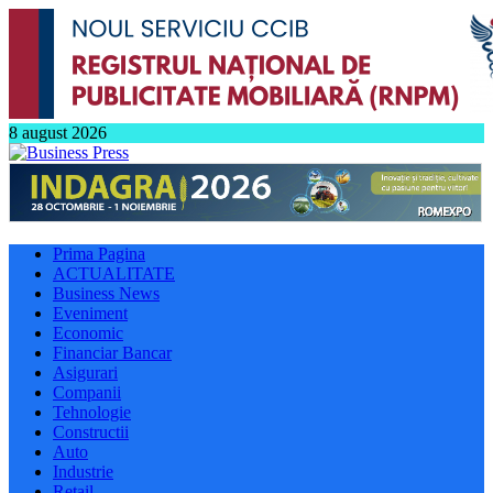
8 august 2026
Prima Pagina
ACTUALITATE
Business News
Eveniment
Economic
Financiar Bancar
Asigurari
Companii
Tehnologie
Constructii
Auto
Industrie
Retail