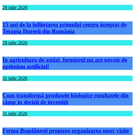
28 iulie 2026
15 ani de la înființarea primului centru integrat de
Terapia Durerii din România
28 iulie 2026
În agricultura de astăzi, fermierul nu are nevoie de
optimism artificial!
31 iulie 2026
Cum transformă produsele biologice rezultatele din
câmp în decizii de investiții
31 iulie 2026
Ferma Bogdănești propune organizarea unor vizite