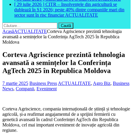
[ 29 iulie 2026 ]
CITR – Insolvențele din agricultură se
dublează în S1 2026; peste 40% dintre companiile mari din
sector sunt în risc financiar
ACTUALITATE
Caută
după:
Acasă
ACTUALITATE
Corteva Agriscience prezintă tehnologia
avansată a semințelor la Conferința AgTech 2025 în Republica
Moldova
Corteva Agriscience prezintă tehnologia
avansată a semințelor la Conferința
AgTech 2025 în Republica Moldova
7 martie 2025
Business Press
ACTUALITATE
,
Agro Biz
,
Business
News
,
Companii
,
Eveniment
Corteva Agriscience, compania internațională de știință și tehnologie
agricolă, și-a reafirmat angajamentul de a sprijini fermierii cu
genetică avansată în cadrul Conferinței AgTech din Republica
Moldova, cel mai important eveniment de inovație agricolă din
regiune.