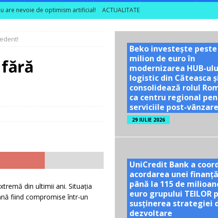
nu are nevoie de optimism artificial!
ACTUALITATE
 rezultatele din câmp în decizii de investiții
ACTUALITATE
cedent!
ea unor vizite educaționale pentru tineri și studenți la poalele
Beko investește peste
milion de euro în
 fără
modernizarea HUB-ulu
TE
logistic din Căteasca ș
consolidează rolul Ro
ă se dublează în S1 2026; peste 40% dintre companiile mari din sector
ca centru regional pen
serviciile post-vânzar
29 IULIE 2026
UniCredit Bank a coor
acordarea unei finanță
până la 115 de milioan
tremă din ultimii ani. Situaţia
euro grupului TEILOR 
mnă fiind compromise într-un
susținerea strategiei 
dezvoltare