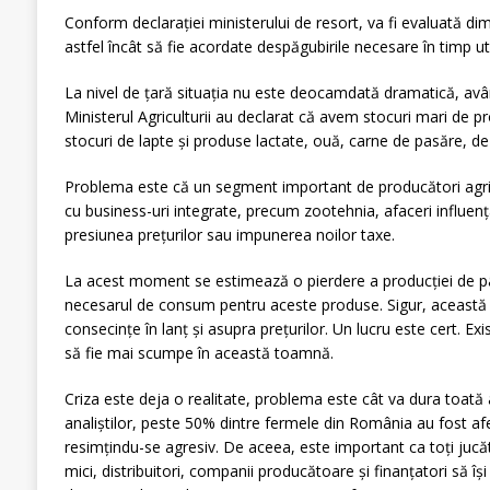
Conform declaraţiei ministerului de resort, va fi eva­luată dime
astfel încât să fie acordate despăgubirile necesare în timp uti
La nivel de ţară situaţia nu este deocamdată dra­ma­tică, avân
Ministerul Agriculturii au declarat că avem stocuri mari de p
stocuri de lapte și produse lactate, ouă, carne de pasăre, de 
Problema este că un segment important de pro­du­cători agricol
cu business-uri integrate, precum zootehnia, afaceri influen
presiunea preţurilor sau impunerea noi­lor taxe.
La acest moment se estimează o pierdere a pro­ducției de p
necesarul de consum pentru aceste produse. Sigur, această s
consecințe în lanț şi asupra pre­țurilor. Un lucru este cert. Exi
să fie mai scumpe în această toamnă.
Criza este deja o realitate, problema este cât va dura toată a
analiştilor, peste 50% dintre fermele din România au fost a
resimţindu-se agresiv. De aceea, este important ca toţi jucăto
mici, distribuitori, companii producătoare şi finanţatori să îşi