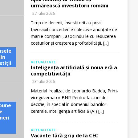
urmărească investitorii români
27 iulie 2026
Timp de decenii, investitorii au privit
favorabil concedierile colective anunțate de
marile companii, asociindu-le cu reducerea
costurilor și creșterea profitabilității.
[...]
usele
din
ACTUALITATE
tiții
Inteligența artificială și noua eră a
competitivității
23 iulie 2026
Material realizat de Leonardo Badea, Prim-
viceguvernator BNR Pentru factorii de
decizie, în special în domeniul băncilor
pune
e
centrale, inteligența artificială (AI)
[...]
neri
ACTUALITATE
Vacanțe fără griji de la CEC