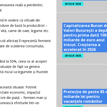
28 IULIE 2026
n­si­u­nea reală a pierderilor,
l.
d în vedere că oficialii din
Capitalizarea Bursei d
ro­duse de bază la producători –
Valori București a dep
vită, car­ne de oaie, legume etc.
pentru prima dată 100
miliarde de euro anul
i afectaţi îl reprezintă fermierii
trecut. Creșterea a
ţate de scă­derea consumului,
accelerat în 2026
28 IULIE 2026
ână la 50%, ceea ce ar acoperi
i­tuaţie de fapt va genera
stă riscul ca legumele și fructele
ceastă situație. Potrivit
Protecție de peste 85 
fectate economic, impactul
miliarde lei pentru
rii din piaţă – fermieri mari şi
vacanțele românilor
 unească eforturile într-un