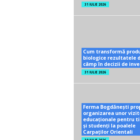
31 IULIE 2026
Cum transformă prod
biologice rezultatele 
câmp în decizii de inves
31 IULIE 2026
Ferma Bogdănești pro
organizarea unor vizit
educaționale pentru ti
și studenți la poalele
Carpaților Orientali