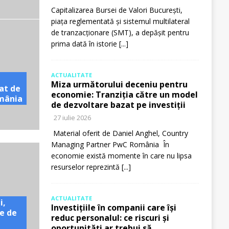
Capitalizarea Bursei de Valori București,
piața reglementată și sistemul multilateral
de tranzacționare (SMT), a depășit pentru
prima dată în istorie
[...]
ACTUALITATE
Miza următorului deceniu pentru
at de
economie: Tranziția către un model
omânia
de dezvoltare bazat pe investiții
27 iulie 2026
Material oferit de Daniel Anghel, Country
Managing Partner PwC România În
economie există momente în care nu lipsa
resurselor reprezintă
[...]
ACTUALITATE
i,
Investițiile în companii care își
e de
reduc personalul: ce riscuri și
oportunități ar trebui să