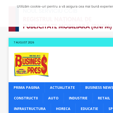
Utilizăm cookie-uri pentru a vă asigura cea mai bună experienț
7 AUGUST 2026
PRIMA PAGINA
ACTUALITATE
BUSINESS NEW
CONSTRUCTII
AUTO
INDUSTRIE
RETAIL
INFRASTRUCTURA
HORECA
EDUCATIE
S