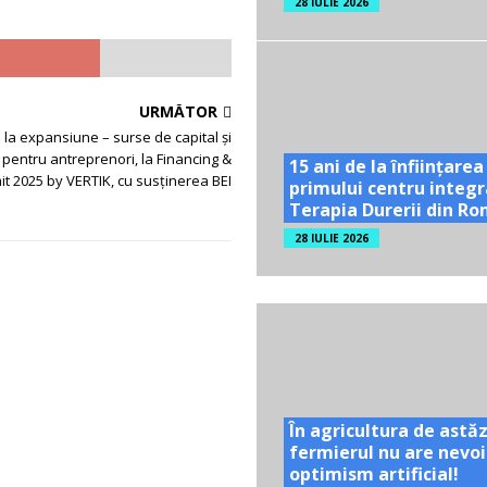
28 IULIE 2026
URMĂTOR
 la expansiune – surse de capital și
 pentru antreprenori, la Financing &
15 ani de la înființarea
t 2025 by VERTIK, cu susținerea BEI
primului centru integr
Terapia Durerii din R
28 IULIE 2026
În agricultura de astăz
fermierul nu are nevoi
optimism artificial!