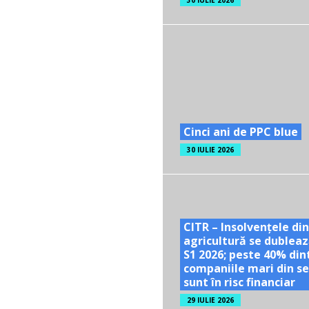
30 IULIE 2026
Cinci ani de PPC blue
30 IULIE 2026
CITR – Insolvențele din
agricultură se dubleaz
S1 2026; peste 40% din
companiile mari din se
sunt în risc financiar
29 IULIE 2026