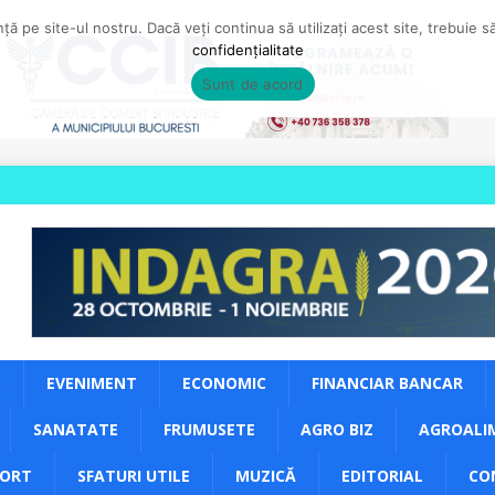
ă pe site-ul nostru. Dacă veți continua să utilizați acest site, trebuie 
confidențialitate
Sunt de acord
S
EVENIMENT
ECONOMIC
FINANCIAR BANCAR
SANATATE
FRUMUSETE
AGRO BIZ
AGROALI
PORT
SFATURI UTILE
MUZICĂ
EDITORIAL
CO