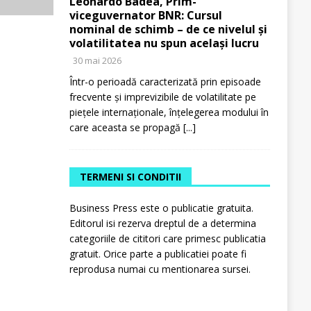
Leonardo Badea, Prim-
viceguvernator BNR: Cursul
nominal de schimb – de ce nivelul și
volatilitatea nu spun același lucru
30 mai 2026
Într-o perioadă caracterizată prin episoade
frecvente și imprevizibile de volatilitate pe
piețele internaționale, înțelegerea modului în
care aceasta se propagă
[...]
TERMENI SI CONDITII
Business Press este o publicatie gratuita.
Editorul isi rezerva dreptul de a determina
categoriile de cititori care primesc publicatia
gratuit. Orice parte a publicatiei poate fi
reprodusa numai cu mentionarea sursei.