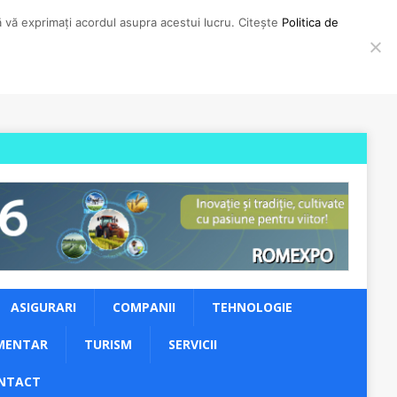
să vă exprimați acordul asupra acestui lucru. Citește
Politica de
ASIGURARI
COMPANII
TEHNOLOGIE
MENTAR
TURISM
SERVICII
NTACT