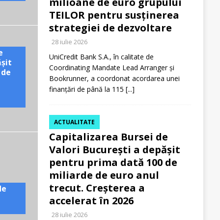
milioane de euro grupului
TEILOR pentru susținerea
strategiei de dezvoltare
28 iulie 2026
e
UniCredit Bank S.A., în calitate de
ășit
Coordinating Mandate Lead Arranger și
 de
Bookrunner, a coordonat acordarea unei
finanțări de până la 115
[...]
ACTUALITATE
Capitalizarea Bursei de
Valori București a depășit
pentru prima dată 100 de
miliarde de euro anul
trecut. Creșterea a
de
accelerat în 2026
28 iulie 2026