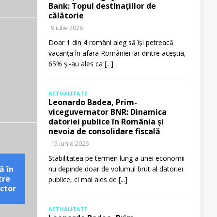
Bank: Topul destinațiilor de
călătorie
9 iulie 2026
Doar 1 din 4 români aleg să își petreacă
vacanța în afara României iar dintre aceștia,
65% și-au ales ca
[...]
ACTUALITATE
Leonardo Badea, Prim-
viceguvernator BNR: Dinamica
datoriei publice în România și
nevoia de consolidare fiscală
15 iunie 2026
Stabilitatea pe termen lung a unei economii
ă în
nu depinde doar de volumul brut al datoriei
tre
publice, ci mai ales de
[...]
ctor
ACTUALITATE