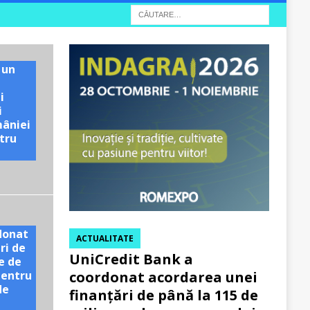
 un
i
i
mâniei
tru
e
donat
ACTUALITATE
ri de
UniCredit Bank a
e de
pentru
coordonat acordarea unei
de
finanțări de până la 115 de