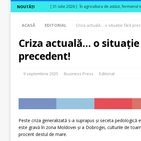
[ 31 iulie 2026 ]
În agricultura de astăzi, fermierul 
NOUTĂȚI
[ 31 iulie 2026 ]
Cum transformă produsele biologice
ACASĂ
EDITORIAL
Criza actuală… o situație fără pre
[ 30 iulie 2026 ]
Ferma Bogdănești propune organizar
Carpaților Orientali
ACTUALITATE
Criza actuală… o situație
[ 30 iulie 2026 ]
Cinci ani de PPC blue
ACTUALITA
precedent!
[ 29 iulie 2026 ]
CITR – Insolvențele din agricultur
sunt în risc financiar
ACTUALITATE
9 septembrie 2025
Business Press
Editorial
Peste criza generalizată s-a suprapus și seceta pe­dologică ex
este gravă în zona Moldovei și a Dobrogei, culturile de toa
procent destul de mare.