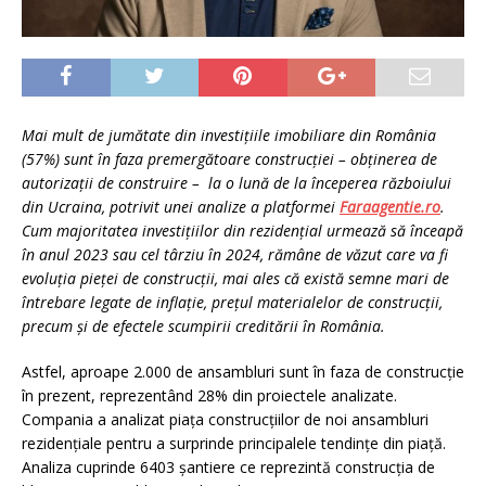
Mai mult de jumătate din investițiile imobiliare din România
(57%) sunt în faza premergătoare construcției – obținerea de
autorizații de construire – la o lună de la începerea războiului
din Ucraina, potrivit unei analize a platformei
Faraagentie.ro
.
Cum majoritatea investițiilor din rezidențial urmează să înceapă
în anul 2023 sau cel târziu în 2024, rămâne de văzut care va fi
evoluția pieței de construcții, mai ales că există semne mari de
întrebare legate de inflație, prețul materialelor de construcții,
precum și de efectele scumpirii creditării în România.
Astfel, aproape 2.000 de ansambluri sunt în faza de construcție
în prezent, reprezentând 28% din proiectele analizate.
Compania a analizat piața construcțiilor de noi ansambluri
rezidențiale pentru a surprinde principalele tendințe din piață.
Analiza cuprinde 6403 șantiere ce reprezintă construcția de