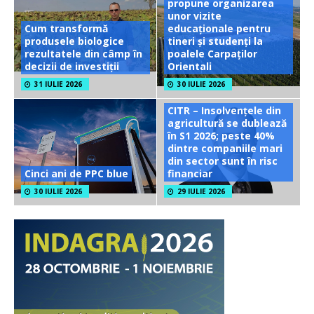
propune organizarea
unor vizite
Cum transformă
educaționale pentru
produsele biologice
tineri și studenți la
rezultatele din câmp în
poalele Carpaților
decizii de investiții
Orientali
31 IULIE 2026
30 IULIE 2026
CITR – Insolvențele din
agricultură se dublează
în S1 2026; peste 40%
dintre companiile mari
din sector sunt în risc
Cinci ani de PPC blue
financiar
30 IULIE 2026
29 IULIE 2026