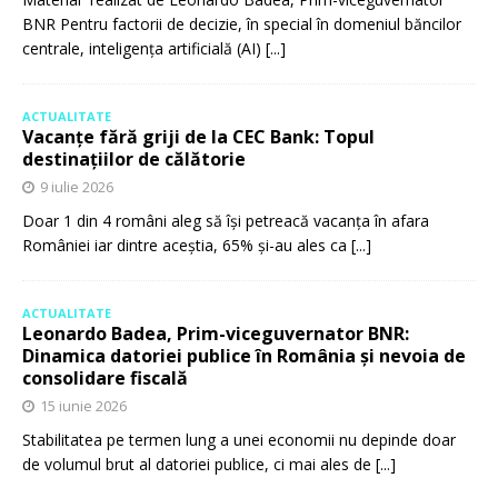
BNR Pentru factorii de decizie, în special în domeniul băncilor
centrale, inteligența artificială (AI)
[...]
ACTUALITATE
Vacanțe fără griji de la CEC Bank: Topul
destinațiilor de călătorie
9 iulie 2026
Doar 1 din 4 români aleg să își petreacă vacanța în afara
României iar dintre aceștia, 65% și-au ales ca
[...]
ACTUALITATE
Leonardo Badea, Prim-viceguvernator BNR:
Dinamica datoriei publice în România și nevoia de
consolidare fiscală
15 iunie 2026
Stabilitatea pe termen lung a unei economii nu depinde doar
de volumul brut al datoriei publice, ci mai ales de
[...]