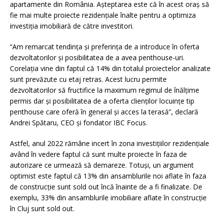
apartamente din România. Așteptarea este că în acest oraș să
fie mai multe proiecte rezidențiale înalte pentru a optimiza
investiția imobiliară de către investitori.
“Am remarcat tendința și preferința de a introduce în oferta
dezvoltatorilor și posibilitatea de a avea penthouse-uri.
Corelația vine din faptul că 14% din totalul proiectelor analizate
sunt prevăzute cu etaj retras. Acest lucru permite
dezvoltatorilor să fructifice la maximum regimul de înălțime
permis dar și posibilitatea de a oferta clienților locuințe tip
penthouse care oferă în general și acces la terasă”, declară
Andrei Spătaru, CEO și fondator IBC Focus.
Astfel, anul 2022 rămâne incert în zona investițiilor rezidențiale
având în vedere faptul că sunt multe proiecte în faza de
autorizare ce urmează să demareze. Totuși, un argument
optimist este faptul că 13% din ansamblurile noi aflate în faza
de construcție sunt sold out încă înainte de a fi finalizate. De
exemplu, 33% din ansamblurile imobiliare aflate în construcție
în Cluj sunt sold out.