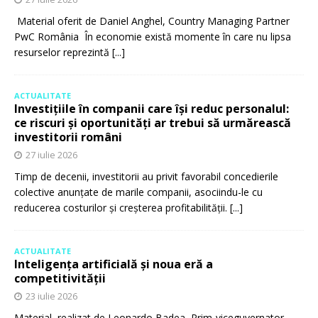
Material oferit de Daniel Anghel, Country Managing Partner
PwC România În economie există momente în care nu lipsa
resurselor reprezintă
[...]
ACTUALITATE
Investițiile în companii care își reduc personalul:
ce riscuri și oportunități ar trebui să urmărească
investitorii români
27 iulie 2026
Timp de decenii, investitorii au privit favorabil concedierile
colective anunțate de marile companii, asociindu-le cu
reducerea costurilor și creșterea profitabilității.
[...]
ACTUALITATE
Inteligența artificială și noua eră a
competitivității
23 iulie 2026
Material realizat de Leonardo Badea, Prim-viceguvernator