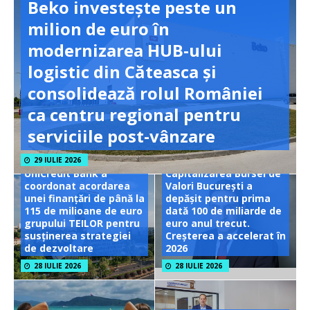
Beko investește peste un
milion de euro în
modernizarea HUB-ului
logistic din Căteasca și
consolidează rolul României
ca centru regional pentru
serviciile post-vânzare
29 IULIE 2026
UniCredit Bank a
Capitalizarea Bursei de
coordonat acordarea
Valori București a
unei finanțări de până la
depășit pentru prima
115 de milioane de euro
dată 100 de miliarde de
grupului TEILOR pentru
euro anul trecut.
susținerea strategiei
Creșterea a accelerat în
de dezvoltare
2026
28 IULIE 2026
28 IULIE 2026