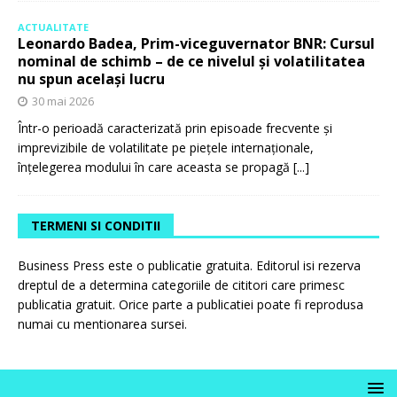
ACTUALITATE
Leonardo Badea, Prim-viceguvernator BNR: Cursul
nominal de schimb – de ce nivelul și volatilitatea
nu spun același lucru
30 mai 2026
Într-o perioadă caracterizată prin episoade frecvente și
imprevizibile de volatilitate pe piețele internaționale,
înțelegerea modului în care aceasta se propagă
[...]
TERMENI SI CONDITII
Business Press este o publicatie gratuita. Editorul isi rezerva
dreptul de a determina categoriile de cititori care primesc
publicatia gratuit. Orice parte a publicatiei poate fi reprodusa
numai cu mentionarea sursei.