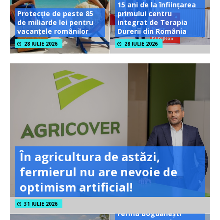
15 ani de la înființarea
Protecție de peste 85
primului centru
de miliarde lei pentru
integrat de Terapia
vacanțele românilor
Durerii din România
28 IULIE 2026
28 IULIE 2026
În agricultura de astăzi,
fermierul nu are nevoie de
optimism artificial!
31 IULIE 2026
Ferma Bogdănești