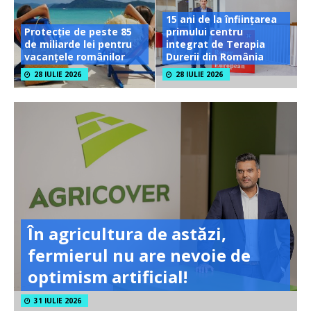
15 ani de la înființarea
Protecție de peste 85
primului centru
de miliarde lei pentru
integrat de Terapia
vacanțele românilor
Durerii din România
28 IULIE 2026
28 IULIE 2026
În agricultura de astăzi,
fermierul nu are nevoie de
optimism artificial!
31 IULIE 2026