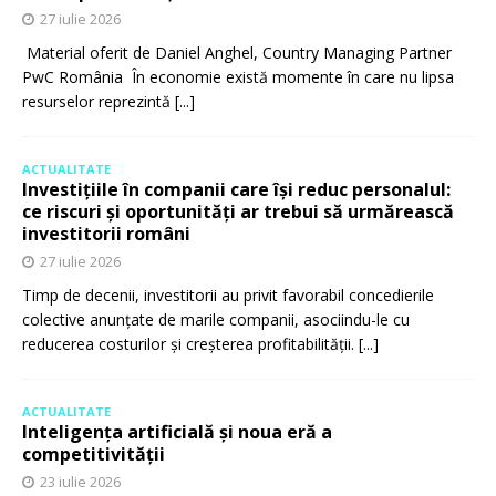
27 iulie 2026
Material oferit de Daniel Anghel, Country Managing Partner
PwC România În economie există momente în care nu lipsa
resurselor reprezintă
[...]
ACTUALITATE
Investițiile în companii care își reduc personalul:
ce riscuri și oportunități ar trebui să urmărească
investitorii români
27 iulie 2026
Timp de decenii, investitorii au privit favorabil concedierile
colective anunțate de marile companii, asociindu-le cu
reducerea costurilor și creșterea profitabilității.
[...]
ACTUALITATE
Inteligența artificială și noua eră a
competitivității
23 iulie 2026