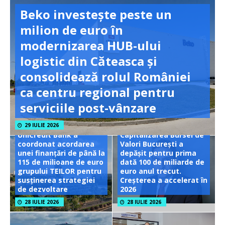
Beko investește peste un
milion de euro în
modernizarea HUB-ului
logistic din Căteasca și
consolidează rolul României
ca centru regional pentru
serviciile post-vânzare
29 IULIE 2026
UniCredit Bank a
Capitalizarea Bursei de
coordonat acordarea
Valori București a
unei finanțări de până la
depășit pentru prima
115 de milioane de euro
dată 100 de miliarde de
grupului TEILOR pentru
euro anul trecut.
susținerea strategiei
Creșterea a accelerat în
de dezvoltare
2026
28 IULIE 2026
28 IULIE 2026