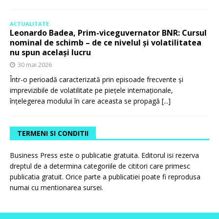
ACTUALITATE
Leonardo Badea, Prim-viceguvernator BNR: Cursul
nominal de schimb – de ce nivelul și volatilitatea
nu spun același lucru
30 mai 2026
Într-o perioadă caracterizată prin episoade frecvente și
imprevizibile de volatilitate pe piețele internaționale,
înțelegerea modului în care aceasta se propagă
[...]
TERMENI SI CONDITII
Business Press este o publicatie gratuita. Editorul isi rezerva
dreptul de a determina categoriile de cititori care primesc
publicatia gratuit. Orice parte a publicatiei poate fi reprodusa
numai cu mentionarea sursei.