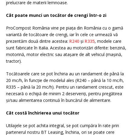
prelucrare de materii lemnoase.
Cât
poate munci un tocător de crengi într-o zi
ProCompost România vine pe piața din România cu o gamă
variantă de tocătoare de crengi, iar în cele ce urmează vă
prezentăm două dintre acestea:
R240
și
R335
, modele care
sunt fabricate în Italia. Acestea au motorizări diferite: benzină,
motorină, motor electric sau atașare de alt vehicul (mașină,
tractor).
Tocătoarele care se pot închiria au un randament de până la
20 mc/h, în funcție de modelul ales (R240 – până la 10 mc/h,
R335 – până la 20 mc/h). Pentru un randament crescut, este
necesară o echipă de minim 2 deservenți, pentru pregătirea
și/sau alimentarea continuă în buncărul de alimentare.
Cât costă închirierea unui tocător
Utilajele se pot achita integral, se pot cumpăra în rate prin
partenerul nostru BT Leasing, închiria, ori se poate cere