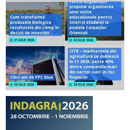
Ferma Bogdănești
propune organizarea
unor vizite
Cum transformă
educaționale pentru
produsele biologice
tineri și studenți la
rezultatele din câmp în
poalele Carpaților
decizii de investiții
Orientali
31 IULIE 2026
30 IULIE 2026
CITR – Insolvențele din
agricultură se dublează
în S1 2026; peste 40%
dintre companiile mari
din sector sunt în risc
Cinci ani de PPC blue
financiar
30 IULIE 2026
29 IULIE 2026