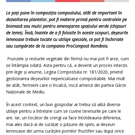
Le poți pune în compoziția compostului, atât de important în
dezvoltarea plantelor, pot fi materie primă pentru centralele pe
biomasă sau mulci pentru amenajarea spațiului verde (chipsuri
de lemn). Însă, înainte de a fi folosite în aceste scopuri, deșeurile
lemnoase trebuie tocate cu utilaje speciale, ce pot fi închiriate
sau cumpărate de la compania ProCompost România.
Frunzele și resturile vegetale din fermă nu mai pot fi arse, cum
se întâmpla odată. Asta pentru că, a devenit un proces interzis
prin lege și anume, Legea Compostului nr. 181/2020, privind
gestionarea deșeurilor nepericuloase compostabile. Mai mult
de atât, fermierii care o încalcă, riscă amenzi din partea Gărzii
Naționale de Mediu.
În acest context, un bun gospodar ar trebui să aibă diverse
utilaje pentru a întreține cum se cuvine terenurile pe care le
are. Iar, un tocător de crengi va face întotdeauna diferența,
mai ales dacă ai de curățat o pășune de spini, ai deșeuri
lemnoase din urma curățării pomilor fructiferi sau după orice