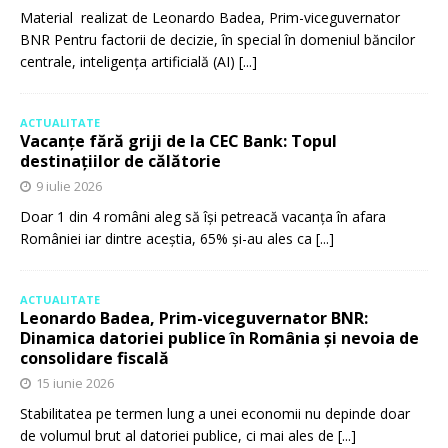
Material realizat de Leonardo Badea, Prim-viceguvernator
BNR Pentru factorii de decizie, în special în domeniul băncilor
centrale, inteligența artificială (AI)
[...]
ACTUALITATE
Vacanțe fără griji de la CEC Bank: Topul
destinațiilor de călătorie
9 iulie 2026
Doar 1 din 4 români aleg să își petreacă vacanța în afara
României iar dintre aceștia, 65% și-au ales ca
[...]
ACTUALITATE
Leonardo Badea, Prim-viceguvernator BNR:
Dinamica datoriei publice în România și nevoia de
consolidare fiscală
15 iunie 2026
Stabilitatea pe termen lung a unei economii nu depinde doar
de volumul brut al datoriei publice, ci mai ales de
[...]