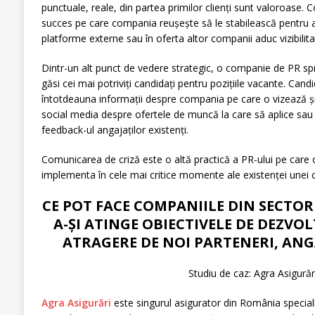
punctuale, reale, din partea primilor clienți sunt valoroase.
succes pe care compania reușește să le stabilească pentru a
platforme externe sau în oferta altor companii aduc vizibilitat
Dintr-un alt punct de vedere strategic, o companie de PR spri
găsi cei mai potriviți candidați pentru pozițiile vacante. Can
întotdeauna informații despre compania pe care o vizează și
social media despre ofertele de muncă la care să aplice sa
feedback-ul angajaților existenți.
Comunicarea de criză este o altă practică a PR-ului pe care 
implementa în cele mai critice momente ale existenței unei 
CE POT FACE COMPANIILE DIN SECTO
A-ȘI ATINGE OBIECTIVELE DE DEZVOLT
ATRAGERE DE NOI PARTENERI, ANGA
Studiu de caz: Agra Asigurăr
Agra Asigurări
este singurul asigurator din România special