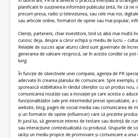
În ultimii ani, PR-ul a devenit o practică esențială a strateg
planificate în susținerea informării publicului țintă, fie că ne 
precum presa, radio și televiziunea, sau cele mai noi, digita
sau articole online, formatori de opinie sau mai popular, infl
Clienții, partenerii, chiar investitorii, tind să aibă mai multă 
cunosc deja, despre a căror echipă și mediu de lucru – cultur
Relațiile de succes apar atunci când sunt guvernate de încre
generarea de valoare reciprocă, iar în aceste condiții se pot 
lung.
În funcție de obiectivele unei companii, agenția de PR special
adecvate în crearea planului de comunicare. Spre exemplu, 
sporească vizibilitatea în rândul clienților cu un produs nou, 
comunicarea noutății sau a inovației pe care acesta o aduce p
funcționalităților sale prin intermediul presei specializate, a
website, blog, pagini de social media sau comunicarea de m
și un formator de opinie (influencer) care să prezinte produ
în jurul lui, să genereze interes de testare sau dorință de c
sau interacțiune contextualizată cu produsul. Grupurile de so
iarăși un mediu propice de promovare și comunicare a unui