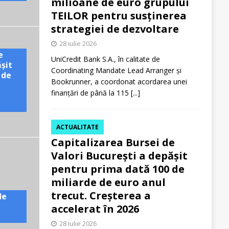
milioane de euro grupului
TEILOR pentru susținerea
strategiei de dezvoltare
28 iulie 2026
e
UniCredit Bank S.A., în calitate de
ășit
Coordinating Mandate Lead Arranger și
 de
Bookrunner, a coordonat acordarea unei
finanțări de până la 115
[...]
ACTUALITATE
Capitalizarea Bursei de
Valori București a depășit
pentru prima dată 100 de
miliarde de euro anul
trecut. Creșterea a
de
accelerat în 2026
28 iulie 2026