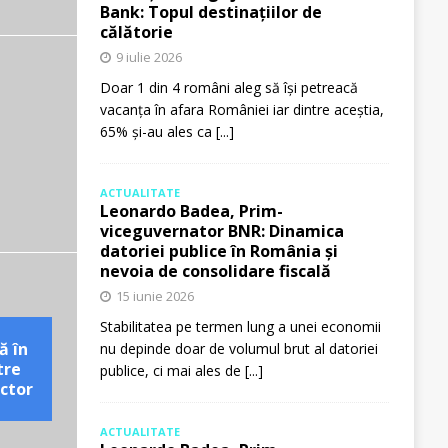
Bank: Topul destinațiilor de
călătorie
9 iulie 2026
Doar 1 din 4 români aleg să își petreacă
vacanța în afara României iar dintre aceștia,
65% și-au ales ca
[...]
ACTUALITATE
Leonardo Badea, Prim-
viceguvernator BNR: Dinamica
datoriei publice în România și
nevoia de consolidare fiscală
15 iunie 2026
Stabilitatea pe termen lung a unei economii
ă în
nu depinde doar de volumul brut al datoriei
tre
publice, ci mai ales de
[...]
ctor
ACTUALITATE