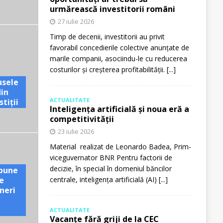
urmărească investitorii români
27 iulie 2026
Timp de decenii, investitorii au privit
favorabil concedierile colective anunțate de
marile companii, asociindu-le cu reducerea
costurilor și creșterea profitabilității.
[...]
usele
din
ACTUALITATE
tiții
Inteligența artificială și noua eră a
competitivității
23 iulie 2026
Material realizat de Leonardo Badea, Prim-
viceguvernator BNR Pentru factorii de
decizie, în special în domeniul băncilor
pune
e
centrale, inteligența artificială (AI)
[...]
neri
ACTUALITATE
Vacanțe fără griji de la CEC