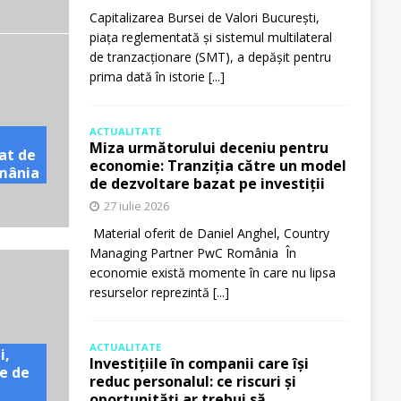
Capitalizarea Bursei de Valori București,
piața reglementată și sistemul multilateral
de tranzacționare (SMT), a depășit pentru
prima dată în istorie
[...]
ACTUALITATE
Miza următorului deceniu pentru
at de
economie: Tranziția către un model
omânia
de dezvoltare bazat pe investiții
27 iulie 2026
Material oferit de Daniel Anghel, Country
Managing Partner PwC România În
economie există momente în care nu lipsa
resurselor reprezintă
[...]
ACTUALITATE
i,
Investițiile în companii care își
e de
reduc personalul: ce riscuri și
oportunități ar trebui să