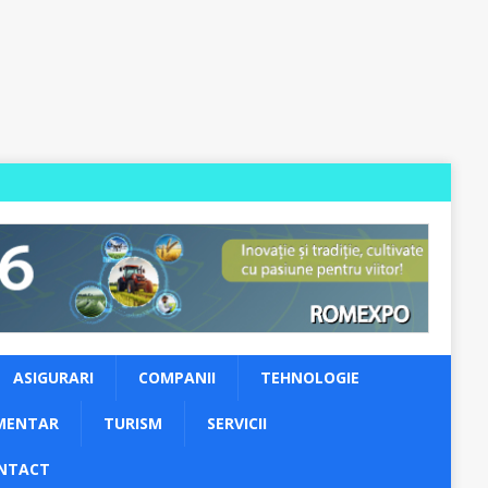
ASIGURARI
COMPANII
TEHNOLOGIE
MENTAR
TURISM
SERVICII
NTACT