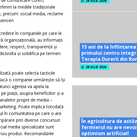
iei de comunicare corect
28 IULIE 2026
referim la mediile tradiționale
le, precum: social media, reclame
uenceri.
încredere în companiile pe care le
ă organizațională, au informații.
15 ani de la înființarea
dere, respect, transparență și
primului centru integr
dezvolta și solidifica pe termen
Terapia Durerii din R
28 IULIE 2026
izată poate selecta tacticile
dacă o companie urmărește să își
atunci agenția va apela la
e piață, asupra beneficiilor și a
 canalelor proprii de media –
arketing. Poate implica totodată
sul în comunitatea pe care o are
umpărare prin diverse concursuri
În agricultura de astăz
fermierul nu are nevoi
cial media specializate sunt
optimism artificial!
 nou produs. Recomandările