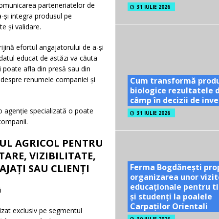
 Comunicarea parteneriatelor de
31 IULIE 2026
-și integra produsul pe
e și validare.
jină efortul angajatorului de a-și
didatul educat de astăzi va căuta
 poate afla din presă sau din
u despre renumele companiei și
Cum transformă prod
biologice rezultatele 
câmp în decizii de inves
o agenție specializată o poate
31 IULIE 2026
companii.
RUL AGRICOL PENTRU
ARE, VIZIBILITATE,
JAȚI SAU CLIENȚI
Ferma Bogdănești pro
organizarea unor vizit
educaționale pentru ti
i
și studenți la poalele
Carpaților Orientali
izat exclusiv pe segmentul