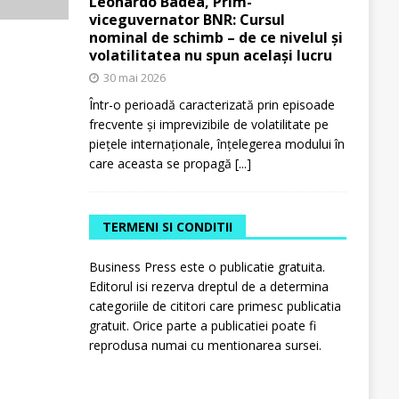
Leonardo Badea, Prim-
viceguvernator BNR: Cursul
nominal de schimb – de ce nivelul și
volatilitatea nu spun același lucru
30 mai 2026
Într-o perioadă caracterizată prin episoade
frecvente și imprevizibile de volatilitate pe
piețele internaționale, înțelegerea modului în
care aceasta se propagă
[...]
TERMENI SI CONDITII
Business Press este o publicatie gratuita.
Editorul isi rezerva dreptul de a determina
categoriile de cititori care primesc publicatia
gratuit. Orice parte a publicatiei poate fi
reprodusa numai cu mentionarea sursei.