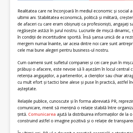
Realitatea care ne înconjoară în mediul economic și social 
ultimii ani. Stabilitatea economică, politică și militară, creșt
de afaceri cu care eram obișnuiți ca profesioniști, angajați 
regăsește astăzi în jurul nostru. Lucrurile de mișcă dinamic, 
în condiții de incertitudine sporită. Însă șansa unică de a rezi
mergem numai înainte, iar aceia dintre noi care sunt antrep
cele mai bune alegeri pentru business-ul nostru.
Cum oamenii sunt sufletul companiei și cei care pun în mișcar
prăbuși o afacere, este nevoie să îi așezăm în locul central
retenția angajaților, a partenerilor, a clienților sau chiar atra
cu mult efort și tactici bine alese și puse în practică, astfel în
așteptate.
Relațiile publice, cunoscute și în forma abreviată PR, reprez
comunicare, menit să mențină o relație stabilă între organizați
țintă.
Comunicarea
ajută la distribuirea informațiilor de la 
construind astfel o imagine pozitivă și o relație de transpar