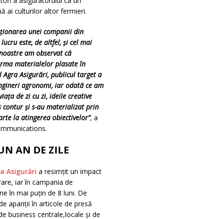
tori a asiguratorului ca un
ai culturilor altor fermieri.
iționarea unei companii din
ucru este, de altfel, și cel mai
i noastre am observat că
urma materialelor plasate în
l Agra Asigurări, publicul target a
 ingineri agronomi, iar odată ce am
ața de zi cu zi, ideile creative
 contur și s-au materializat prin
te la atingerea obiectivelor”
,
a
ommunications.
N AN DE ZILE
a Asigurări
a resimțit un impact
urare, iar în campania de
e în mai puțin de 8 luni. De
 apariții în articole de presă
e de business centrale,locale și de