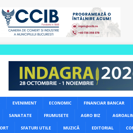
S
EVENIMENT
ECONOMIC
FINANCIAR BANCAR
SANATATE
FRUMUSETE
AGRO BIZ
AGROALI
PORT
SFATURI UTILE
MUZICĂ
EDITORIAL
CO