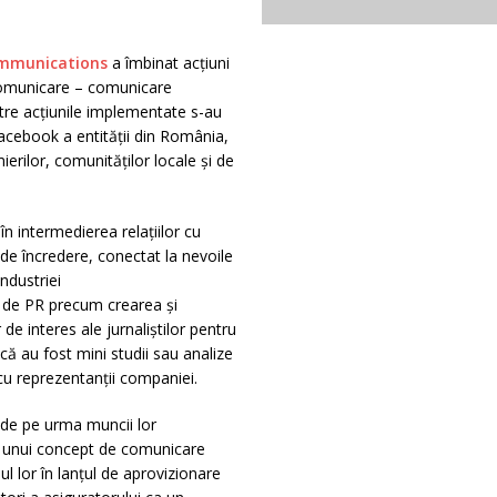
mmunications
a îmbinat acțiuni
e comunicare – comunicare
tre acțiunile implementate s-au
cebook a entității din România,
rilor, comunităților locale și de
n intermedierea relațiilor cu
 de încredere, conectat la nevoile
industriei
e de PR precum crearea și
de interes ale jurnaliștilor pentru
că au fost mini studii sau analize
i cu reprezentanții companiei.
r de pe urma muncii lor
ea unui concept de comunicare
l lor în lanțul de aprovizionare