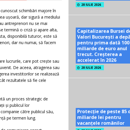
28 IULIE 2026
a cunoscut schimbări majore în
erea ușoară, dar sigură a mediului
sau antreprenori nu se mai
se termină o criză și apare alta,
Capitalizarea Bursei d
sta, disponibilă tuturor, este să
Valori București a dep
pentru prima dată 100
renori, dar nu numai, să facem
miliarde de euro anul
trecut. Creșterea a
accelerat în 2026
e lucrurile, care pot crește sau
 cuvenit. De aceea, atragerea sau
28 IULIE 2026
gerea investitorilor se realizează
cât rezultatele să fie cele
intă un proces strategic de
i și publicul lor
Protecție de peste 85 
o companie către publicul său,
miliarde lei pentru
ență pe termen lung.
vacanțele românilor