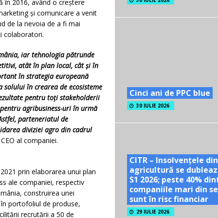
30 IULIE 2026
lă în 2016, având o creștere
marketing și comunicare a venit
ind de la nevoia de a fi mai
ți colaboratori.
omânia, iar tehnologia pătrunde
tivi, atât în plan local, cât și în
rtant în strategia europeană
a solului în crearea de ecosisteme
Cinci ani de PPC blue
ezultate pentru toți stakeholderii
30 IULIE 2026
 pentru agribusiness-uri în urmă
stfel, parteneriatul de
idarea diviziei agro din cadrul
i CEO al companiei.
CITR – Insolvențele din
agricultură se dubleaz
 2021 prin elaborarea unui plan
S1 2026; peste 40% din
ss ale companiei, respectiv
companiile mari din se
omânia, construirea unei
sunt în risc financiar
în portofoliul de produse,
29 IULIE 2026
itării recrutării a 50 de