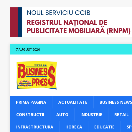
7 AUGUST 2026
PRIMA PAGINA
ACTUALITATE
BUSINESS NEW
CONSTRUCTII
AUTO
INDUSTRIE
RETAIL
INFRASTRUCTURA
HORECA
EDUCATIE
S