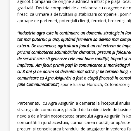
agricol. Compania de origine austriacă a intrat pe piața loca
graduală. Decizia companiei de a colabora cu o agenție de 
firesc, ca urmare a dezvoltării și stabilizării companiei, porn
aproape de parteneri, potențiali clienți, fermieri, brokeri și al
“Industria agro este în continuare un domeniu strategic în R
tot mai puternic și aici, ajutând fermierii să devină mai competi
extern. De asemenea, agricultura joacă un rol extrem de impo
privind combaterea schimbărilor climatice, precum și folosire
de servicii care să genereze cele mai bune condiții, impact și r
implicați. Am făcut primii pași în comunicarea și marketingul
cu 3 ani și ne dorim să devenim mai activi și pe termen lung. A
comunicare cu Agra Asigurări a fost o etapă firească în consol
June Communications”,
spune Iuliana Floricică, Cofondator ș
Parteneriatul cu Agra Asigurări a demarat la începutul anului
strategic de comunicare, plecând de la obiectivele de busine
nevoia de a întări notorietatea brandului Agra Asigurări în R
comunități în jurul acestuia, comunicarea noutăților apărute 
precum și consolidarea brandului de angajator în vederea facil