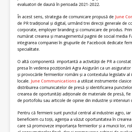
evaluatori de daună în perioada 2021-2022.
În acest sens, strategia de comunicare propusă de
June Co
de PR tradițional și digital, urmând trei direcții generale d
corporate, employer branding și comunicare de produs. Prin
numărat crearea și managementul paginii de social media Fa
integrarea companiei în grupurile de Facebook dedicate fermie
specialitate.
O altă componentă importantă a activității de PR a constat î
presa în vederea poziționării Agra Asigurări ca un asigurator
și provocările fermierilor români și a contextului legislativ al 
locale.
June
Communications
a utilizat instrumente clasic
distribuirea comunicatelor de presă și identificarea punctelor 
crearea de oportunități adiționale de materiale de presă, fie 
de portofoliu sau articole de opinie din industrie și interviur
Pentru că fermierii sunt punctul central al industriei agro, ia
beneficiem cu toții, agenția a văzut oportunitatea în crear
care să promoveze importanța fermierilor și a muncii lor, rolu