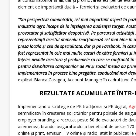
al consumatorilor finali, dar și promovarea echipei de evalua
element de importanță duală – fermieri și evaluatori de daună 
“Din perspectiva comunicării, cel mai important aspect în poz
industria agro începe de la înțelegerea audienței target. Acest l
provocator și satisfăcător deopotrivă. Pe parcursul activități
reprezentanții acestui domeniu reacționează cel mai bine în 
presa locală și cea de specialitate, dar și pe Facebook. În cazu
fost reprezentat în cele mai multe cazuri de către fermieri și
înțeles nevoile acestora și problemele cu care se confruntă în vi
pentru dezvoltarea campaniilor de PR și social media au prins
implementarea în procese bine pregătite, conducând mai depar
explicat Bianca Caragea, Account Manager în cadrul June C
REZULTATE ACUMULATE ÎNTR-U
Implementând o strategie de PR tradițional și PR digital,
Agr
semnificativ în creșterea solicitărilor pentru polițele de asig
employer branding, a recrutat peste 50 de evaluatori de daun
asemenea, brandul asiguratorului a beneficiat de peste 170 de
online și print, emisiuni TV online și radio, atât în publicațiil