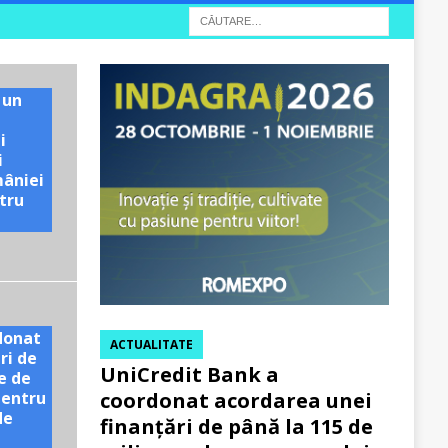
 un
i
i
mâniei
tru
e
donat
ACTUALITATE
ri de
UniCredit Bank a
e de
pentru
coordonat acordarea unei
de
finanțări de până la 115 de