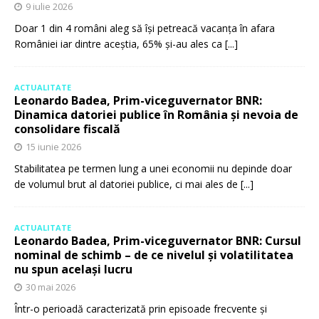
9 iulie 2026
Doar 1 din 4 români aleg să își petreacă vacanța în afara
României iar dintre aceștia, 65% și-au ales ca
[...]
ACTUALITATE
Leonardo Badea, Prim-viceguvernator BNR:
Dinamica datoriei publice în România și nevoia de
consolidare fiscală
15 iunie 2026
Stabilitatea pe termen lung a unei economii nu depinde doar
de volumul brut al datoriei publice, ci mai ales de
[...]
ACTUALITATE
Leonardo Badea, Prim-viceguvernator BNR: Cursul
nominal de schimb – de ce nivelul și volatilitatea
nu spun același lucru
30 mai 2026
Într-o perioadă caracterizată prin episoade frecvente și