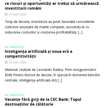
ce riscuri și oportunități ar trebui să urmărească
investitorii români
27 iulie 2026
Timp de decenii, investitorii au privit favorabil concedierile
colective anunțate de marile companii, asociindu-le cu
reducerea costurilor și creșterea profitabilității.
[...]
ACTUALITATE
Inteligența artificială și noua eră a
competitivității
23 iulie 2026
Material realizat de Leonardo Badea, Prim-viceguvernator
BNR Pentru factorii de decizie, în special în domeniul băncilor
centrale, inteligența artificială (AI)
[...]
ACTUALITATE
Vacanțe fără griji de la CEC Bank: Topul
destinațiilor de călătorie