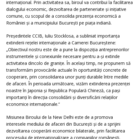
internațional. Prin activitatea sa, biroul va contribui la facilitarea
dialogului economic, dezvoltarea de parteneriate și inițiative
comune, cu scopul de a consolida prezența economică a
României și a municipiului București pe piața indiană.
Președintele CCIB, Iuliu Stocklosa, a subliniat importanța
extinderii rețelei internaționale a Camerei Bucureștene:
„Obiectivul nostru este de a pune la dispoziția antreprenorilor
instrumentele și conexiunile necesare pentru a-și extinde
activitatea dincolo de granițe. În același timp, ne propunem să
transformăm provocările actuale în oportunități concrete de
cooperare, prin consolidarea unor punți durabile între mediile
de afaceri. În perioada următoare, vizăm extinderea prezenței
noastre în Japonia și Republica Populară Chineză, ca pași
importanți în direcția consolidării și diversificării relațiilor
economice internaționale.”
Misiunea Biroului de la New Delhi este de a promova
interesele mediului de afaceri din București și de a sprijini
dezvoltarea cooperării economice bilaterale, prin facilitarea
procesului de internaționalizare a companiilor românești,