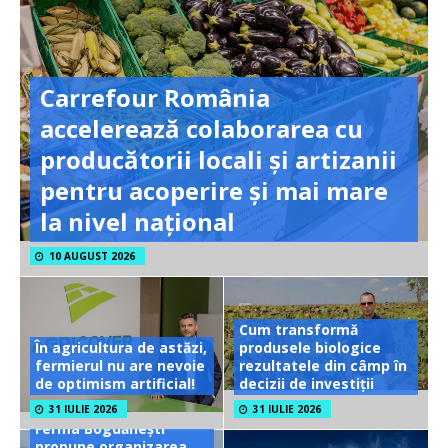
Carrefour România
accelerează colaborarea cu
producătorii locali și artizanii
pentru acoperire și mai mare
la nivel național
10 AUGUST 2026
Cum transformă
În agricultura de astăzi,
produsele biologice
fermierul nu are nevoie
rezultatele din câmp în
de optimism artificial!
decizii de investiții
31 IULIE 2026
31 IULIE 2026
Ferma Bogdănești
propune organizarea