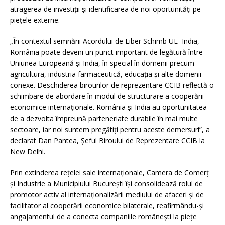
atragerea de investiții și identificarea de noi oportunități pe
piețele externe.
„În contextul semnării Acordului de Liber Schimb UE–India,
România poate deveni un punct important de legătură între
Uniunea Europeană și India, în special în domenii precum
agricultura, industria farmaceutică, educația și alte domenii
conexe. Deschiderea birourilor de reprezentare CCIB reflectă o
schimbare de abordare în modul de structurare a cooperării
economice internaționale. România și India au oportunitatea
de a dezvolta împreună parteneriate durabile în mai multe
sectoare, iar noi suntem pregătiți pentru aceste demersuri”, a
declarat Dan Pantea, Șeful Biroului de Reprezentare CCIB la
New Delhi.
Prin extinderea rețelei sale internaționale, Camera de Comerț
și Industrie a Municipiului București își consolidează rolul de
promotor activ al internaționalizării mediului de afaceri și de
facilitator al cooperării economice bilaterale, reafirmându-și
angajamentul de a conecta companiile românești la piețe