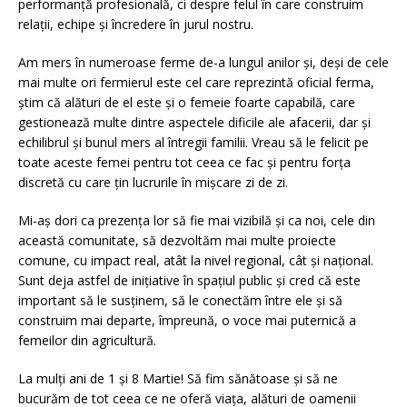
performanță profesională, ci despre felul în care construim
relații, echipe și încredere în jurul nostru.
Am mers în numeroase ferme de-a lungul anilor și, deși de cele
mai multe ori fermierul este cel care reprezintă oficial ferma,
știm că alături de el este și o femeie foarte capabilă, care
gestionează multe dintre aspectele dificile ale afacerii, dar și
echilibrul și bunul mers al întregii familii. Vreau să le felicit pe
toate aceste femei pentru tot ceea ce fac și pentru forța
discretă cu care țin lucrurile în mișcare zi de zi.
Mi-aș dori ca prezența lor să fie mai vizibilă și ca noi, cele din
această comunitate, să dezvoltăm mai multe proiecte
comune, cu impact real, atât la nivel regional, cât și național.
Sunt deja astfel de inițiative în spațiul public și cred că este
important să le susținem, să le conectăm între ele și să
construim mai departe, împreună, o voce mai puternică a
femeilor din agricultură.
La mulți ani de 1 și 8 Martie! Să fim sănătoase și să ne
bucurăm de tot ceea ce ne oferă viața, alături de oamenii