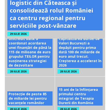
logistic din Căteasca și
consolidează rolul României
ca centru regional pentru
serviciile post-vânzare
29 IULIE 2026
UniCredit Bank a
Capitalizarea Bursei de
coordonat acordarea
Valori București a
unei finanțări de până la
depășit pentru prima
115 de milioane de euro
dată 100 de miliarde de
grupului TEILOR pentru
euro anul trecut.
susținerea strategiei
Creșterea a accelerat în
de dezvoltare
2026
28 IULIE 2026
28 IULIE 2026
15 ani de la înființarea
Protecție de peste 85
primului centru
de miliarde lei pentru
integrat de Terapia
vacanțele românilor
Durerii din România
28 IULIE 2026
28 IULIE 2026