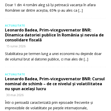
Doar 1 din 4 români aleg să își petreacă vacanța în afara
României iar dintre aceștia, 65% și-au ales ca
[...]
ACTUALITATE
Leonardo Badea, Prim-viceguvernator BNR:
Dinamica datoriei publice în România și nevoia de
consolidare fiscală
15 iunie 2026
Stabilitatea pe termen lung a unei economii nu depinde doar
de volumul brut al datoriei publice, ci mai ales de
[...]
ACTUALITATE
Leonardo Badea, Prim-viceguvernator BNR: Cursul
nominal de schimb – de ce nivelul și volatilitatea
nu spun același lucru
30 mai 2026
Într-o perioadă caracterizată prin episoade frecvente și
imprevizibile de volatilitate pe piețele internaționale,