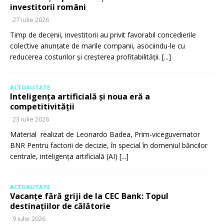
investitorii români
27 iulie 2026
Timp de decenii, investitorii au privit favorabil concedierile
colective anunțate de marile companii, asociindu-le cu
reducerea costurilor și creșterea profitabilității.
[...]
ACTUALITATE
Inteligența artificială și noua eră a
competitivității
23 iulie 2026
Material realizat de Leonardo Badea, Prim-viceguvernator
BNR Pentru factorii de decizie, în special în domeniul băncilor
centrale, inteligența artificială (AI)
[...]
ACTUALITATE
Vacanțe fără griji de la CEC Bank: Topul
destinațiilor de călătorie
9 iulie 2026