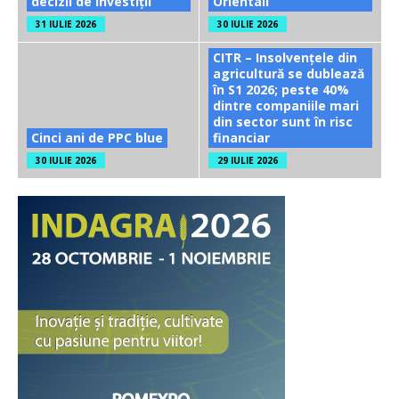
decizii de investiții
Orientali
31 IULIE 2026
30 IULIE 2026
CITR – Insolvențele din
agricultură se dublează
în S1 2026; peste 40%
dintre companiile mari
din sector sunt în risc
Cinci ani de PPC blue
financiar
30 IULIE 2026
29 IULIE 2026