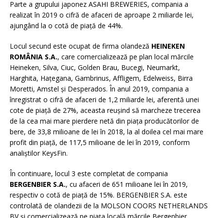
Parte a grupului japonez ASAHI BREWERIES, compania a
realizat în 2019 o cifră de afaceri de aproape 2 miliarde lei,
ajungând la o cotă de piață de 44%.
Locul secund este ocupat de firma olandeză
HEINEKEN
ROMÂNIA S.A.
, care comercializează pe plan local mărcile
Heineken, Silva, Ciuc, Golden Brau, Bucegi, Neumarkt,
Harghita, Hațegana, Gambrinus, Affligem, Edelweiss, Birra
Moretti, Amstel și Desperados. În anul 2019, compania a
înregistrat o cifră de afaceri de 1,2 miliarde lei, aferentă unei
cote de piață de 27%, aceasta reușind să marcheze trecerea
de la cea mai mare pierdere netă din piața producătorilor de
bere, de 33,8 milioane de lei în 2018, la al doilea cel mai mare
profit din piață, de 117,5 milioane de lei în 2019, conform
analiștilor KeysFin.
În continuare, locul 3 este completat de compania
BERGENBIER S.A.
, cu afaceri de 651 milioane lei în 2019,
respectiv o cotă de piață de 15%. BERGENBIER S.A. este
controlată de olandezii de la MOLSON COORS NETHERLANDS
BV și comercializează pe piața locală mărcile Bergenbier,