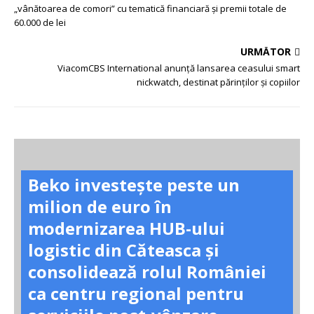
„vânătoarea de comori” cu tematică financiară și premii totale de
60.000 de lei
URMĂTOR
ViacomCBS International anunță lansarea ceasului smart
nickwatch, destinat părinților și copiilor
Beko investește peste un
milion de euro în
modernizarea HUB-ului
logistic din Căteasca și
consolidează rolul României
ca centru regional pentru