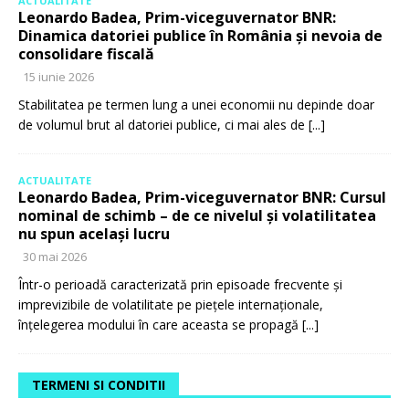
ACTUALITATE
Leonardo Badea, Prim-viceguvernator BNR:
Dinamica datoriei publice în România și nevoia de
consolidare fiscală
15 iunie 2026
Stabilitatea pe termen lung a unei economii nu depinde doar
de volumul brut al datoriei publice, ci mai ales de
[...]
ACTUALITATE
Leonardo Badea, Prim-viceguvernator BNR: Cursul
nominal de schimb – de ce nivelul și volatilitatea
nu spun același lucru
30 mai 2026
Într-o perioadă caracterizată prin episoade frecvente și
imprevizibile de volatilitate pe piețele internaționale,
înțelegerea modului în care aceasta se propagă
[...]
TERMENI SI CONDITII