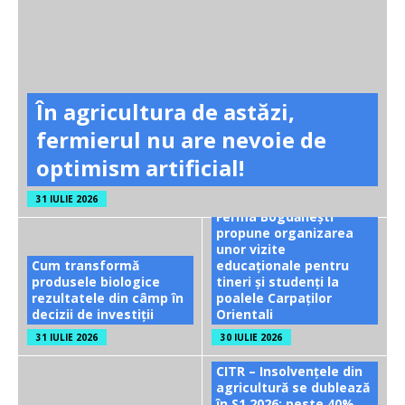
În agricultura de astăzi,
fermierul nu are nevoie de
optimism artificial!
31 IULIE 2026
Ferma Bogdănești
propune organizarea
unor vizite
Cum transformă
educaționale pentru
produsele biologice
tineri și studenți la
rezultatele din câmp în
poalele Carpaților
decizii de investiții
Orientali
31 IULIE 2026
30 IULIE 2026
CITR – Insolvențele din
agricultură se dublează
în S1 2026; peste 40%