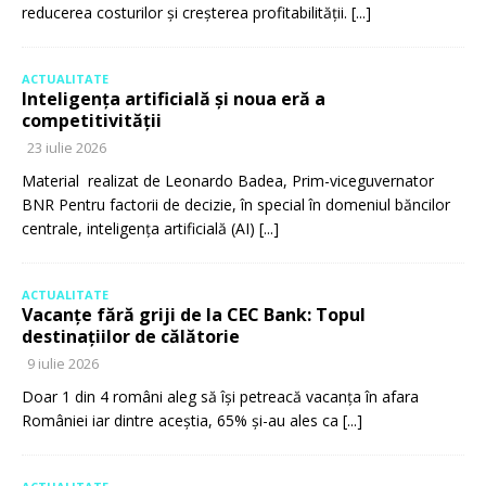
reducerea costurilor și creșterea profitabilității.
[...]
ACTUALITATE
Inteligența artificială și noua eră a
competitivității
23 iulie 2026
Material realizat de Leonardo Badea, Prim-viceguvernator
BNR Pentru factorii de decizie, în special în domeniul băncilor
centrale, inteligența artificială (AI)
[...]
ACTUALITATE
Vacanțe fără griji de la CEC Bank: Topul
destinațiilor de călătorie
9 iulie 2026
Doar 1 din 4 români aleg să își petreacă vacanța în afara
României iar dintre aceștia, 65% și-au ales ca
[...]