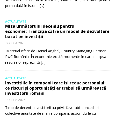
prima dată în istorie
[...]
ACTUALITATE
Miza următorului deceniu pentru
economie: Tranziția către un model de dezvoltare
bazat pe investiții
27 iulie 2026
Material oferit de Daniel Anghel, Country Managing Partner
PwC România În economie există momente în care nu lipsa
resurselor reprezintă
[...]
ACTUALITATE
Investițiile în companii care își reduc personalul:
ce riscuri și oportunități ar trebui să urmărească
investitorii români
27 iulie 2026
Timp de decenii, investitorii au privit favorabil concedierile
colective anunțate de marile companii, asociindu-le cu