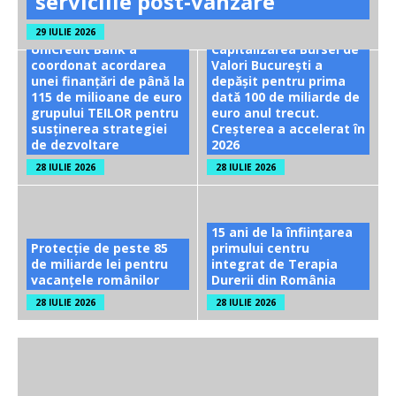
serviciile post-vânzare
29 IULIE 2026
UniCredit Bank a
Capitalizarea Bursei de
coordonat acordarea
Valori București a
unei finanțări de până la
depășit pentru prima
115 de milioane de euro
dată 100 de miliarde de
grupului TEILOR pentru
euro anul trecut.
susținerea strategiei
Creșterea a accelerat în
de dezvoltare
2026
28 IULIE 2026
28 IULIE 2026
15 ani de la înființarea
Protecție de peste 85
primului centru
de miliarde lei pentru
integrat de Terapia
vacanțele românilor
Durerii din România
28 IULIE 2026
28 IULIE 2026