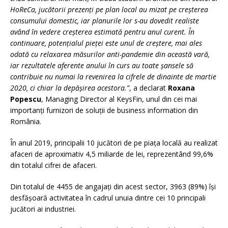
HoReCa, jucătorii prezenți pe plan local au mizat pe creșterea
consumului domestic, iar planurile lor s-au dovedit realiste
având în vedere creșterea estimată pentru anul curent. În
continuare, potențialul pieței este unul de creștere, mai ales
odată cu relaxarea măsurilor anti-pandemie din această vară,
iar rezultatele aferente anului în curs au toate șansele să
contribuie nu numai la revenirea la cifrele de dinainte de martie
2020, ci chiar la depășirea acestora.”
, a declarat
Roxana
Popescu
, Managing Director al KeysFin, unul din cei mai
importanți furnizori de soluții de business information din
România.
În anul 2019, principalii 10 jucători de pe piața locală au realizat
afaceri de aproximativ 4,5 miliarde de lei, reprezentând 99,6%
din totalul cifrei de afaceri.
Din totalul de 4455 de angajați din acest sector, 3963 (89%) își
desfășoară activitatea în cadrul unuia dintre cei 10 principali
jucători ai industriei.