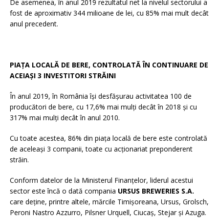
De asemenea, în anul 2019 rezultatul net la nivelul sectorului a
fost de aproximativ 344 milioane de lei, cu 85% mai mult decât
anul precedent.
PIAȚA LOCALĂ DE BERE, CONTROLATĂ ÎN CONTINUARE DE
ACEIAȘI 3 INVESTITORI STRĂINI
În anul 2019, în România își desfășurau activitatea 100 de
producători de bere, cu 17,6% mai mulți decât în 2018 și cu
317% mai mulți decât în anul 2010.
Cu toate acestea, 86% din piața locală de bere este controlată
de aceleași 3 companii, toate cu acționariat preponderent
străin.
Conform datelor de la Ministerul Finanțelor, liderul acestui
sector este încă o dată compania
URSUS BREWERIES S.A.
care deține, printre altele, mărcile Timișoreana, Ursus, Grolsch,
Peroni Nastro Azzurro, Pilsner Urquell, Ciucaș, Stejar și Azuga.