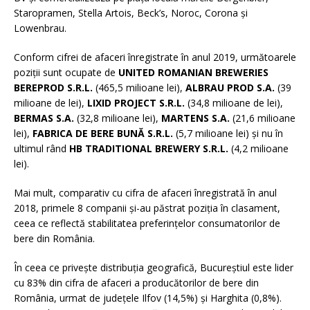
Staropramen, Stella Artois, Beck’s, Noroc, Corona și
Lowenbrau.
Conform cifrei de afaceri înregistrate în anul 2019, următoarele
poziții sunt ocupate de
UNITED ROMANIAN BREWERIES
BEREPROD S.R.L.
(465,5 milioane lei),
ALBRAU PROD S.A.
(39
milioane de lei),
LIXID PROJECT S.R.L.
(34,8 milioane de lei),
BERMAS S.A.
(32,8 milioane lei),
MARTENS S.A.
(21,6 milioane
lei),
FABRICA DE BERE BUNĂ S.R.L.
(5,7 milioane lei) și nu în
ultimul rând
HB TRADITIONAL BREWERY S.R.L.
(4,2 milioane
lei).
Mai mult, comparativ cu cifra de afaceri înregistrată în anul
2018, primele 8 companii și-au păstrat poziția în clasament,
ceea ce reflectă stabilitatea preferințelor consumatorilor de
bere din România.
În ceea ce privește distribuția geografică, Bucureștiul este lider
cu 83% din cifra de afaceri a producătorilor de bere din
România, urmat de județele Ilfov (14,5%) și Harghita (0,8%).