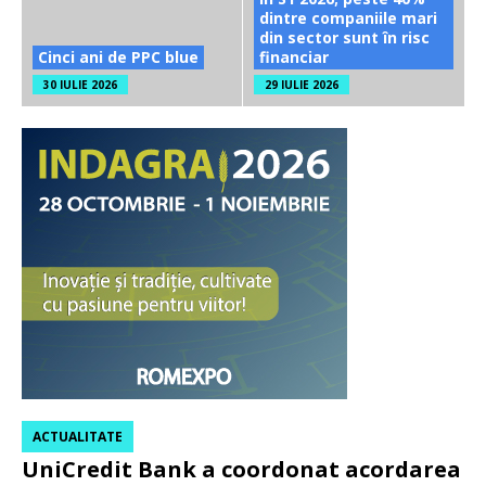
dintre companiile mari
din sector sunt în risc
Cinci ani de PPC blue
financiar
30 IULIE 2026
29 IULIE 2026
ACTUALITATE
UniCredit Bank a coordonat acordarea