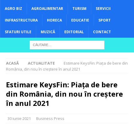
AGRO BIZ
AGROALIMENTAR
TURISM
SERVICII
INFRASTRUCTURA
HORECA
EDUCATIE
SPORT
SFATURI UTILE
MUZICĂ
EDITORIAL
CONTACT
ACASĂ
ACTUALITATE
Estimare KeysFin: Piața de bere din
România, din nou în creștere în anul 2021
Estimare KeysFin: Piața de bere
din România, din nou în creștere
în anul 2021
30 iunie 2021
Business Press