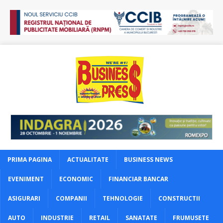
PRIMA PAGINA
ACTUALITATE
BUSINESS NEWS
EVENIMENT
ECONOMIC
FINANCIAR BANCAR
ASIGURARI
COMPANII
TEHNOLOGIE
CONSTRUCTII
AUTO
INDUSTRIE
RETAIL
SANATATE
FRUMUSETE