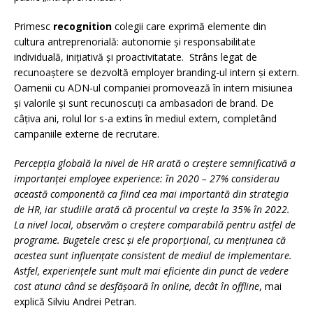
Primesc
recognition
colegii care exprimă elemente din
cultura antreprenorială: autonomie și responsabilitate
individuală, inițiativă și proactivitatate. Strâns legat de
recunoaștere se dezvoltă employer branding-ul intern și extern.
Oamenii cu ADN-ul companiei promovează în intern misiunea
și valorile și sunt recunoscuți ca ambasadori de brand. De
câțiva ani, rolul lor s-a extins în mediul extern, completând
campaniile externe de recrutare.
Percepția globală la nivel de HR arată o creștere semnificativă a
importanței employee experience: în 2020 – 27% considerau
această componentă ca fiind cea mai importantă din strategia
de HR, iar studiile arată că procentul va crește la 35% în 2022.
La nivel local, observăm o creștere comparabilă pentru astfel de
programe. Bugetele cresc și ele proporțional, cu mențiunea că
acestea sunt influențate consistent de mediul de implementare.
Astfel, experiențele sunt mult mai eficiente din punct de vedere
cost atunci când se desfășoară în online, decât în offline
, mai
explică Silviu Andrei Petran.