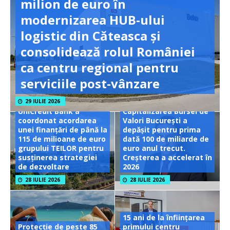
milion de euro în
modernizarea HUB-ului
logistic din Căteasca și
consolidează rolul României
ca centru regional pentru
serviciile post-vânzare
29 IULIE 2026
UniCredit Bank a
Capitalizarea Bursei de
coordonat acordarea
Valori București a
unei finanțări de până la
depășit pentru prima
115 de milioane de euro
dată 100 de miliarde de
grupului TEILOR pentru
euro anul trecut.
susținerea strategiei
Creșterea a accelerat în
de dezvoltare
2026
28 IULIE 2026
28 IULIE 2026
15 ani de la înființarea
Protecție de peste 85
primului centru