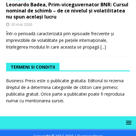
Leonardo Badea, Prim-viceguvernator BNR: Cursul
nominal de schimb – de ce nivelul și volatilitatea
nu spun același lucru
30 mai 2026
Într-o perioadă caracterizată prin episoade frecvente și
imprevizibile de volatilitate pe piețele internaționale,
înțelegerea modului în care aceasta se propagă
[...]
TERMENI SI CONDITII
Business Press este o publicatie gratuita. Editorul isi rezerva
dreptul de a determina categoriile de cititori care primesc
publicatia gratuit. Orice parte a publicatiei poate fi reprodusa
numai cu mentionarea sursei.