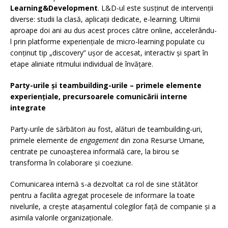
Learning&Development
. L&D-ul este susținut de intervenții
diverse: studii la clasă, aplicații dedicate, e-learning. Ultimii
aproape doi ani au dus acest proces către online, accelerându-
l prin platforme experiențiale de micro-learning populate cu
conținut tip „discovery” ușor de accesat, interactiv și spart în
etape aliniate ritmului individual de învățare.
Party-urile și teambuilding-urile – primele elemente
experiențiale, precursoarele comunicării interne
integrate
Party-urile de sărbători au fost, alături de teambuilding-uri,
primele elemente de
engagement
din zona Resurse Umane
,
centrate pe cunoașterea informală care, la birou se
transforma în colaborare și coeziune.
Comunicarea internă s-a dezvoltat ca rol de sine stătător
pentru a facilita agregat procesele de informare la toate
nivelurile, a crește atașamentul colegilor față de companie și a
asimila valorile organizaționale.