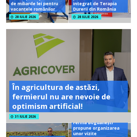
de miliarde lei pentru
integrat de Terapia
vacanțele românilor
Durerii din România
28 IULIE 2026
28 IULIE 2026
În agricultura de astăzi,
fermierul nu are nevoie de
optimism artificial!
31 IULIE 2026
Ferma Bogdănești
propune organizarea
unor vizite