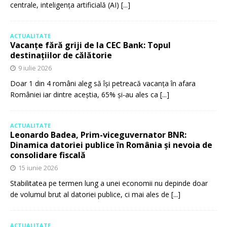
centrale, inteligența artificială (AI)
[...]
ACTUALITATE
Vacanțe fără griji de la CEC Bank: Topul
destinațiilor de călătorie
9 iulie 2026
Doar 1 din 4 români aleg să își petreacă vacanța în afara
României iar dintre aceștia, 65% și-au ales ca
[...]
ACTUALITATE
Leonardo Badea, Prim-viceguvernator BNR:
Dinamica datoriei publice în România și nevoia de
consolidare fiscală
15 iunie 2026
Stabilitatea pe termen lung a unei economii nu depinde doar
de volumul brut al datoriei publice, ci mai ales de
[...]
ACTUALITATE