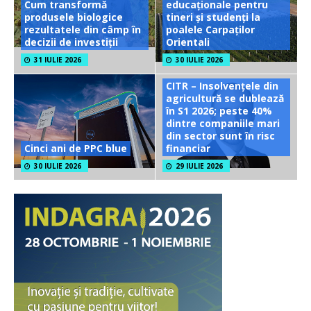
Cum transformă
educaționale pentru
produsele biologice
tineri și studenți la
rezultatele din câmp în
poalele Carpaților
decizii de investiții
Orientali
31 IULIE 2026
30 IULIE 2026
CITR – Insolvențele din
agricultură se dublează
în S1 2026; peste 40%
dintre companiile mari
din sector sunt în risc
Cinci ani de PPC blue
financiar
30 IULIE 2026
29 IULIE 2026