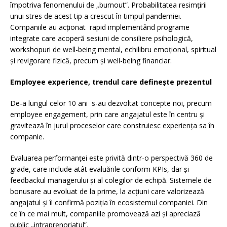
împotriva fenomenului de „burnout”. Probabilitatea resimțirii
unui stres de acest tip a crescut în timpul pandemiei.
Companiile au acționat rapid implementând programe
integrate care acoperă sesiuni de consiliere psihologică,
workshopuri de well-being mental, echilibru emoțional, spiritual
și revigorare fizică, precum și well-being financiar.
Employee experience, trendul care definește prezentul
De-a lungul celor 10 ani s-au dezvoltat concepte noi, precum
employee engagement, prin care angajatul este în centru și
gravitează în jurul proceselor care construiesc experiența sa în
companie.
Evaluarea performanței este privită dintr-o perspectivă 360 de
grade, care include atât evaluările conform KPIs, dar și
feedbackul managerului și al colegilor de echipă. Sistemele de
bonusare au evoluat de la prime, la acțiuni care valorizează
angajatul și îi confirmă poziția în ecosistemul companiei. Din
ce în ce mai mult, companiile promovează azi și apreciază
public „intraprenoriatul”.