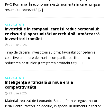
PwC România În economie există momente în care nu lipsa
resurselor reprezintă
[...]
ACTUALITATE
Investițiile în companii care își reduc personalul:
ce riscuri și oportunități ar trebui să urmărească
investitorii români
27 iulie 2026
Timp de decenii, investitorii au privit favorabil concedierile
colective anunțate de marile companii, asociindu-le cu
reducerea costurilor și creșterea profitabilității.
[...]
ACTUALITATE
Inteligența artificială și noua eră a
competitivității
23 iulie 2026
Material realizat de Leonardo Badea, Prim-viceguvernator
BNR Pentru factorii de decizie, în special în domeniul băncilor