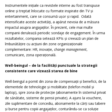
Instrumentele inițiale ca revistele interne au fost transpuse
online și treptat înlocuite cu formate inspirate din TV și
entertainment, care se consumă ușor și rapid. Odată
intensificate aceste activități, a apărut nevoia de a măsura
impactul asupra angajaților. În prezent, cele mai multe
companii derulează periodic sondaje de engagement. În urma
rezultatelor, compania setează KPIs și creează un plan de
îmbunătățire cu acțiuni din zone organizaționale
complementare: HR, inovație,
change management
,
comunicare, zona operațională.
Well-beingul – de la facilități punctuale la strategii
consistente care vizează starea de bine
Well-beingul a pornit din zona de compensații și beneficii, de la
elementele de tehnologie și mobilitate (telefon mobil și
laptop), spre zona de protecție (abonamente în sistemul privat
de sănătate, sisteme de pensii private). A ajuns la vouchere,
zile suplimentare de concediu, abonamente la cărți sau tabere
și burse pentru copiii angajaților, conturându-se ca soluție