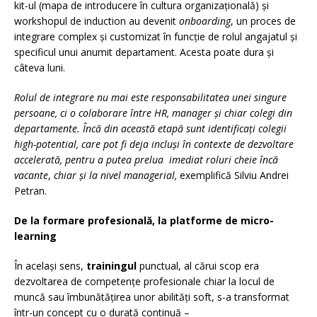
kit-ul (mapa de introducere în cultura organizațională) și
workshopul de induction au devenit
onboarding
, un proces de
integrare complex și customizat în funcție de rolul angajatul și
specificul unui anumit departament. Acesta poate dura și
câteva luni.
Rolul de integrare nu mai este responsabilitatea unei singure
persoane, ci o colaborare între HR, manager și chiar colegi din
departamente. Încă din această etapă sunt identificați colegii
high-potential, care pot fi deja incluși în contexte de dezvoltare
accelerată, pentru a putea prelua imediat roluri cheie încă
vacante
,
chiar și la nivel managerial,
exemplifică Silviu Andrei
Petran.
De la formare profesională, la platforme de micro-
learning
În același sens,
trainingul
punctual, al cărui scop era
dezvoltarea de competențe profesionale chiar la locul de
muncă sau îmbunătățirea unor abilități soft, s-a transformat
într-un concept cu o durată continuă –