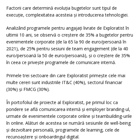
Factorii care determină evoluția bugetelor sunt tipul de
execuție, complexitatea acesteia și introducerea tehnologiei.
Analizând programele pentru angajați livrate de Exploratist în
ultimii 10 ani, se observă o creștere de 35% a bugetelor pentru
evenimentele corporate (de la 65 la 90 de euro/persoană în
2021), de 25% pentru sesiuni de team engagement (de la 40
euro/persoană la 50 de euro/persoană), și o creștere de 35%
în ceea ce privește programele de comunicare internă.
Primele trei sectoare din care Exploratist primește cele mai
multe cereri sunt industriile IT&C (40%), sectorul financiar
(30%) și FMCG (30%).
În portofoliul de proiecte al Exploratist, pe primul loc ca
pondere se află comunicarea internă și employer branding-ul,
urmate de evenimentele corporate online și teambuilding-urile
în online. Alături de acestea se numără sesiunile de well-being
și dezvoltare personală, programele de learning, cele de
recunoaștere și onboardingul digital.