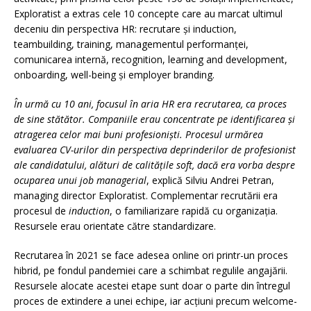
Exploratist a extras cele 10 concepte care au marcat ultimul
deceniu din perspectiva HR: recrutare și induction,
teambuilding, training, managementul performanței,
comunicarea internă, recognition, learning and development,
onboarding, well-being și employer branding.
În urmă cu 10 ani, focusul în aria HR era recrutarea, ca proces
de sine stătător. Companiile erau concentrate pe identificarea și
atragerea celor mai buni profesioniști. Procesul urmărea
evaluarea CV-urilor din perspectiva deprinderilor de profesionist
ale candidatului, alături de calitățile soft, dacă era vorba despre
ocuparea unui job managerial
, explică Silviu Andrei Petran,
managing director Exploratist. Complementar recrutării era
procesul de
induction
, o familiarizare rapidă cu organizația.
Resursele erau orientate către standardizare.
Recrutarea în 2021 se face adesea online ori printr-un proces
hibrid, pe fondul pandemiei care a schimbat regulile angajării.
Resursele alocate acestei etape sunt doar o parte din întregul
proces de extindere a unei echipe, iar acțiuni precum welcome-