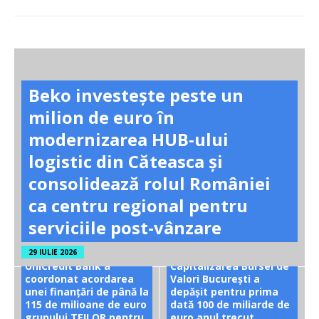
Beko investește peste un
milion de euro în
modernizarea HUB-ului
logistic din Căteasca și
consolidează rolul României
ca centru regional pentru
serviciile post-vânzare
29 IULIE 2026
UniCredit Bank a
Capitalizarea Bursei de
coordonat acordarea
Valori București a
unei finanțări de până la
depășit pentru prima
115 de milioane de euro
dată 100 de miliarde de
grupului TEILOR pentru
euro anul trecut.