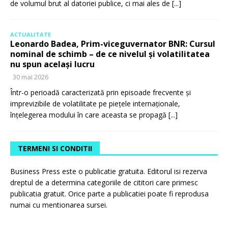
de volumul brut al datoriei publice, ci mai ales de
[...]
ACTUALITATE
Leonardo Badea, Prim-viceguvernator BNR: Cursul
nominal de schimb – de ce nivelul și volatilitatea
nu spun același lucru
30 mai 2026
Într-o perioadă caracterizată prin episoade frecvente și
imprevizibile de volatilitate pe piețele internaționale,
înțelegerea modului în care aceasta se propagă
[...]
TERMENI SI CONDITII
Business Press este o publicatie gratuita. Editorul isi rezerva
dreptul de a determina categoriile de cititori care primesc
publicatia gratuit. Orice parte a publicatiei poate fi reprodusa
numai cu mentionarea sursei.