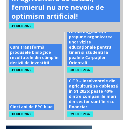
fermierul nu are nevoie de
optimism artificial!
31 IULIE 2026
Ferma Bogdănești
propune organizarea
unor vizite
Cum transformă
educaționale pentru
produsele biologice
tineri și studenți la
rezultatele din câmp în
poalele Carpaților
decizii de investiții
Orientali
31 IULIE 2026
30 IULIE 2026
CITR – Insolvențele din
agricultură se dublează
în S1 2026; peste 40%
dintre companiile mari
din sector sunt în risc
Cinci ani de PPC blue
financiar
30 IULIE 2026
29 IULIE 2026