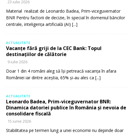
23 iulie 2026
Material realizat de Leonardo Badea, Prim-viceguvernator
BNR Pentru factorii de decizie, în special în domeniul băncilor
centrale, inteligența artificială (AI)
[...]
ACTUALITATE
Vacanțe fără griji de la CEC Bank: Topul
destinațiilor de călătorie
9 iulie 2026
Doar 1 din 4 români aleg să își petreacă vacanța în afara
României iar dintre aceștia, 65% și-au ales ca
[...]
ACTUALITATE
Leonardo Badea, Prim-viceguvernator BNR:
Dinamica datoriei publice în România și nevoia de
consolidare fiscală
15 iunie 2026
Stabilitatea pe termen lung a unei economii nu depinde doar