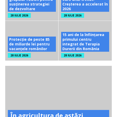
susținerea strategiei
Creșterea a accelerat în
de dezvoltare
2026
28 IULIE 2026
28 IULIE 2026
15 ani de la înființarea
Protecție de peste 85
primului centru
de miliarde lei pentru
integrat de Terapia
vacanțele românilor
Durerii din România
28 IULIE 2026
28 IULIE 2026
În agricultura de astăzi,