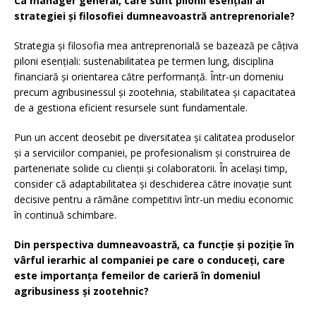
Ca manager general, care sunt pilonii esențiali ai
strategiei și filosofiei dumneavoastră antreprenoriale?
Strategia și filosofia mea antreprenorială se bazează pe câțiva
piloni esențiali: sustenabilitatea pe termen lung, disciplina
financiară și orientarea către performanță. Într-un domeniu
precum agribusinessul și zootehnia, stabilitatea și capacitatea
de a gestiona eficient resursele sunt fundamentale.
Pun un accent deosebit pe diversitatea și calitatea produselor
și a serviciilor companiei, pe profesionalism și construirea de
parteneriate solide cu clienții și colaboratorii. În același timp,
consider că adaptabilitatea și deschiderea către inovație sunt
decisive pentru a rămâne competitivi într-un mediu economic
în continuă schimbare.
Din perspectiva dumneavoastră, ca funcție și poziție în
vârful ierarhic al companiei pe care o conduceți, care
este importanța femeilor de carieră în domeniul
agribusiness și zootehnic?