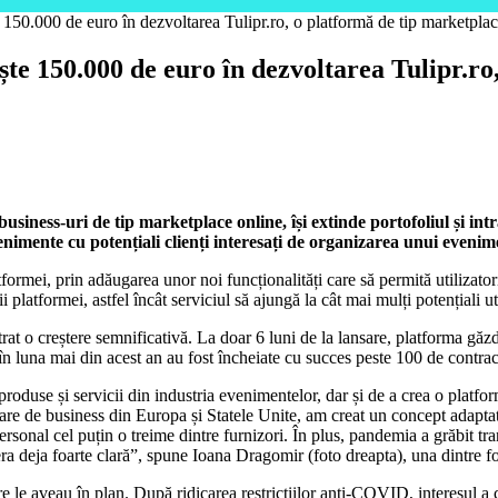
 150.000 de euro în dezvoltarea Tulipr.ro, o platformă de tip marketplac
ște 150.000 de euro în dezvoltarea Tulipr.r
usiness-uri de tip marketplace online, își extinde portofoliul și int
enimente cu potențiali clienți interesați de organizarea unui evenim
atformei, prin adăugarea unor noi funcționalități care să permită utiliza
 platformei, astfel încât serviciul să ajungă la cât mai mulți potențiali uti
trat o creștere semnificativă. La doar 6 luni de la lansare, platforma găzd
n luna mai din acest an au fost încheiate cu succes peste 100 de contrac
produse și servicii din industria evenimentelor, dar și de a crea o platfo
ilare de business din Europa și Statele Unite, am creat un concept adap
sonal cel puțin o treime dintre furnizori. În plus, pandemia a grăbit tran
era deja foarte clară”, spune Ioana Dragomir (foto dreapta), una dintre f
le aveau în plan. După ridicarea restricțiilor anti-COVID, interesul a c