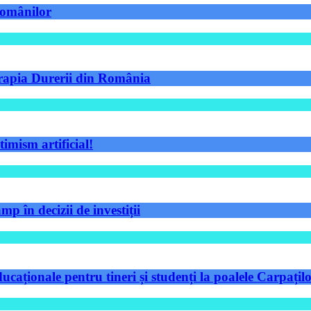
 românilor
Terapia Durerii din România
timism artificial!
p în decizii de investiții
aționale pentru tineri și studenți la poalele Carpațilo