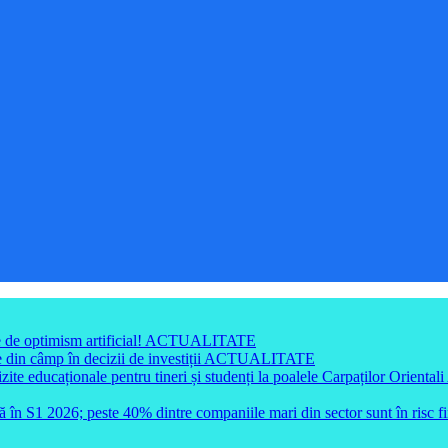
e de optimism artificial!
ACTUALITATE
din câmp în decizii de investiții
ACTUALITATE
e educaționale pentru tineri și studenți la poalele Carpaților Orientali
ă în S1 2026; peste 40% dintre companiile mari din sector sunt în risc f