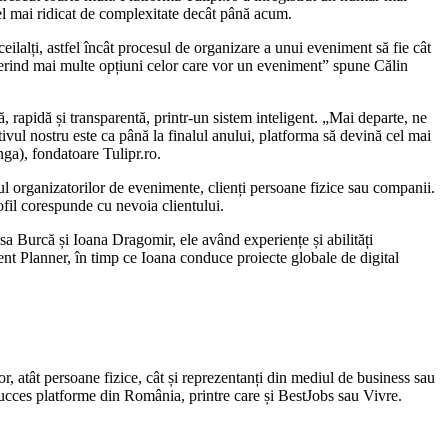
vel mai ridicat de complexitate decât până acum.
ceilalți, astfel încât procesul de organizare a unui eveniment să fie cât
i oferind mai multe opțiuni celor care vor un eveniment” spune Călin
ă, rapidă și transparentă, printr-un sistem inteligent. „Mai departe, ne
tivul nostru este ca până la finalul anului, platforma să devină cel mai
nga), fondatoare Tulipr.ro.
inul organizatorilor de evenimente, clienți persoane fizice sau companii.
rofil corespunde cu nevoia clientului.
isa Burcă și Ioana Dragomir, ele având experiențe și abilități
ent Planner, în timp ce Ioana conduce proiecte globale de digital
r, atât persoane fizice, cât și reprezentanți din mediul de business sau
 succes platforme din România, printre care și BestJobs sau Vivre.