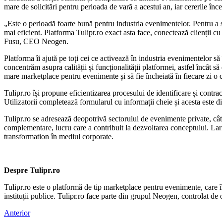
mare de solicitări pentru perioada de vară a acestui an, iar cererile î
„Este o perioadă foarte bună pentru industria evenimentelor. Pentru a se a
mai eficient. Platforma Tulipr.ro exact asta face, conectează clienții c
Fusu, CEO Neogen.
Platforma îi ajută pe toți cei ce activează în industria evenimentelor să
concentrăm asupra calității și funcționalității platformei, astfel încât
mare marketplace pentru evenimente și să fie încheiată în fiecare zi o 
Tulipr.ro își propune eficientizarea procesului de identificare și contra
Utilizatorii completează formularul cu informații cheie și acesta este d
Tulipr.ro se adresează deopotrivă sectorului de evenimente private, cât 
complementare, lucru care a contribuit la dezvoltarea conceptului. Lari
transformation în mediul corporate.
Despre Tulipr.ro
Tulipr.ro este o platformă de tip marketplace pentru evenimente, care îș
instituții publice. Tulipr.ro face parte din grupul Neogen, controlat d
Anterior