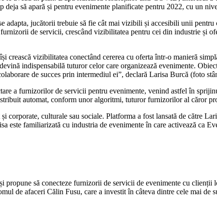
ncep deja să apară și pentru evenimente planificate pentru 2022, cu un ni
dapta, jucătorii trebuie să fie cât mai vizibili și accesibili unii pentru 
u furnizorii de servicii, crescând vizibilitatea pentru cei din industrie ș
 își crească vizibilitatea conectând cererea cu oferta într-o manieră simpl
 să devină indispensabilă tuturor celor care organizează evenimente. Obiec
colaborare de succes prin intermediul ei”, declară Larisa Burcă (foto stâ
ctare a furnizorilor de servicii pentru evenimente, venind astfel în sprij
istribuit automat, conform unor algoritmi, tuturor furnizorilor al căror p
și corporate, culturale sau sociale. Platforma a fost lansată de către Lar
sa este familiarizată cu industria de evenimente în care activează ca Ev
i propune să conecteze furnizorii de servicii de evenimente cu clienții lo
e omul de afaceri Călin Fusu, care a investit în câteva dintre cele mai de