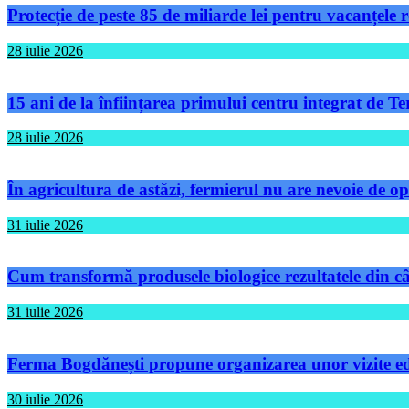
Protecție de peste 85 de miliarde lei pentru vacanțele
28 iulie 2026
15 ani de la înființarea primului centru integrat de 
28 iulie 2026
În agricultura de astăzi, fermierul nu are nevoie de op
31 iulie 2026
Cum transformă produsele biologice rezultatele din câm
31 iulie 2026
Ferma Bogdănești propune organizarea unor vizite educ
30 iulie 2026