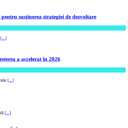
ntru susținerea strategiei de dezvoltare
5
[...]
șterea a accelerat în 2026
torie
[...]
ntă
[...]