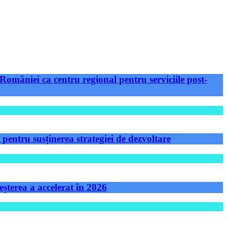
României ca centru regional pentru serviciile post-
ntru susținerea strategiei de dezvoltare
șterea a accelerat în 2026