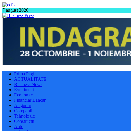
7 august 2026
Prima Pagina
ACTUALITATE
Business News
Eveniment
Economic
Financiar Bancar
Asigurari
Companii
Tehnologie
Constructii
Auto