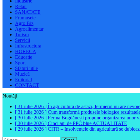
Industrie
Retail
SANATATE
Frumusete
Agro Biz
Agroalimentar
Turism
Servicii
Infrastructura
HORECA
Educatie
Sport
Sfaturi utile
Muzică
Editorial
CONTACT
Noutăți
[ 31 iulie 2026 ]
În agricultura de astăzi, fermierul nu are nevoi
[ 31 iulie 2026 ]
Cum transformă produsele biologice rezultatele 
[ 30 iulie 2026 ]
Ferma Bogdănești propune organizarea unor vizit
[ 30 iulie 2026 ]
Cinci ani de PPC blue
ACTUALITATE
[ 29 iulie 2026 ]
CITR – Insolvențele din agricultură se dubleaz
Caută