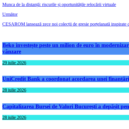
Munca de la distanță: riscurile și oportunitățile relocării virtuale
Următor
CESAROM lansează zece noi colecții de gresie porțelanată inspirate 
Beko investește peste un milion de euro în modernizare
vânzare
29 iulie 2026
UniCredit Bank a coordonat acordarea unei finanțări 
28 iulie 2026
Capitalizarea Bursei de Valori București a depășit pen
28 iulie 2026