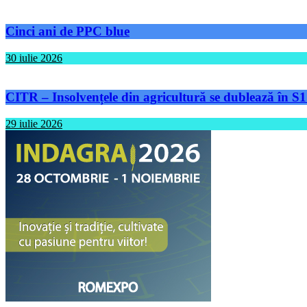
Cinci ani de PPC blue
30 iulie 2026
CITR – Insolvențele din agricultură se dublează în S1
29 iulie 2026