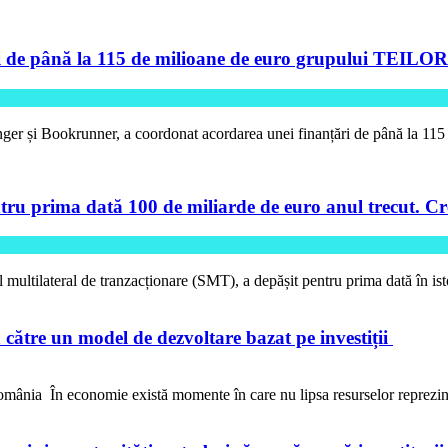
de până la 115 de milioane de euro grupului TEILOR pe
ger și Bookrunner, a coordonat acordarea unei finanțări de până la 11
tru prima dată 100 de miliarde de euro anul trecut. Cre
l multilateral de tranzacționare (SMT), a depășit pentru prima dată în is
către un model de dezvoltare bazat pe investiții
ânia În economie există momente în care nu lipsa resurselor reprezi