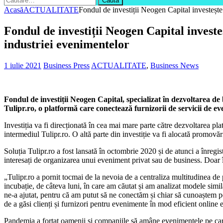
după:
Acasă
ACTUALITATE
Fondul de investiții Neogen Capital investește
Fondul de investiții Neogen Capital investe
industriei evenimentelor
1 iulie 2021
Business Press
ACTUALITATE
,
Business News
Fondul de investiții Neogen Capital, specializat în dezvoltarea de b
Tulipr.ro, o platformă care conectează furnizorii de servicii de ev
Investiția va fi direcționată în cea mai mare parte către dezvoltarea pl
intermediul Tulipr.ro. O altă parte din investiție va fi alocată promovării
Soluția Tulipr.ro a fost lansată în octombrie 2020 și de atunci a înregis
interesați de organizarea unui eveniment privat sau de business. Doar î
„Tulipr.ro a pornit tocmai de la nevoia de a centraliza multitudinea de 
incubație, de câteva luni, în care am căutat și am analizat modele sim
ne-a ajutat, pentru că am putut să ne conectăm și chiar să cunoaștem per
de a găsi clienți și furnizori pentru evenimente în mod eficient online 
Pandemia a forțat oamenii și companiile să amâne evenimentele pe care 