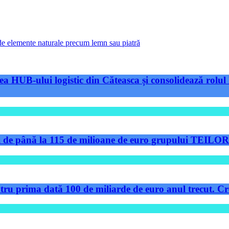
de elemente naturale precum lemn sau piatră
a HUB-ului logistic din Căteasca și consolidează rolul 
de până la 115 de milioane de euro grupului TEILOR pe
tru prima dată 100 de miliarde de euro anul trecut. Cre