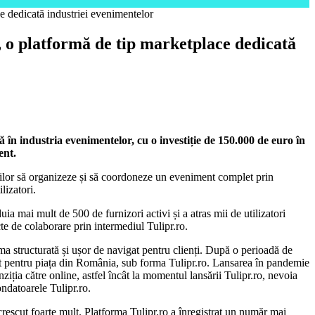
e dedicată industriei evenimentelor
o, o platformă de tip marketplace dedicată
ră în industria evenimentelor, cu o investiție de 150.000 de euro în
ent.
torilor să organizeze și să coordoneze un eveniment complet prin
lizatori.
uia mai mult de 500 de furnizori activi și a atras mii de utilizatori
te de colaborare prin intermediul Tulipr.ro.
rma structurată și ușor de navigat pentru clienți. După o perioadă de
tat pentru piața din România, sub forma Tulipr.ro. Lansarea în pandemie
ziția către online, astfel încât la momentul lansării Tulipr.ro, nevoia
ondatoarele Tulipr.ro.
rescut foarte mult. Platforma Tulipr.ro a înregistrat un număr mai