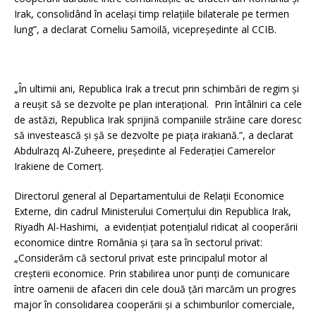
Irak, consolidând în același timp relațiile bilaterale pe termen
lung”, a declarat Corneliu Samoilă, vicepreședinte al CCIB.
„În ultimii ani, Republica Irak a trecut prin schimbări de regim și
a reușit să se dezvolte pe plan interațional. Prin întâlniri ca cele
de astăzi, Republica Irak sprijină companiile străine care doresc
să investească și șă se dezvolte pe piața irakiană.”, a declarat
Abdulrazq Al-Zuheere, președinte al Federației Camerelor
Irakiene de Comerț.
Directorul general al Departamentului de Relații Economice
Externe, din cadrul Ministerului Comerțului din Republica Irak,
Riyadh Al-Hashimi, a evidențiat potențialul ridicat al cooperării
economice dintre România și țara sa în sectorul privat:
„Considerăm că sectorul privat este principalul motor al
creșterii economice. Prin stabilirea unor punți de comunicare
între oamenii de afaceri din cele două țări marcăm un progres
major în consolidarea cooperării și a schimburilor comerciale,