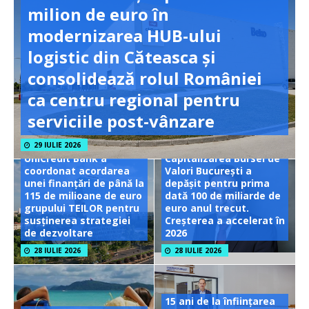
milion de euro în
modernizarea HUB-ului
logistic din Căteasca și
consolidează rolul României
ca centru regional pentru
serviciile post-vânzare
29 IULIE 2026
UniCredit Bank a
Capitalizarea Bursei de
coordonat acordarea
Valori București a
unei finanțări de până la
depășit pentru prima
115 de milioane de euro
dată 100 de miliarde de
grupului TEILOR pentru
euro anul trecut.
susținerea strategiei
Creșterea a accelerat în
de dezvoltare
2026
28 IULIE 2026
28 IULIE 2026
15 ani de la înființarea