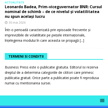
ACTUALITATE
Leonardo Badea, Prim-viceguvernator BNR: Cursul
nominal de schimb – de ce nivelul și volatilitatea
nu spun același lucru
30 mai 2026
Într-o perioadă caracterizată prin episoade frecvente și
imprevizibile de volatilitate pe piețele internaționale,
înțelegerea modului în care aceasta se propagă
[...]
TERMENI SI CONDITII
Business Press este o publicatie gratuita. Editorul isi rezerva
dreptul de a determina categoriile de cititori care primesc
publicatia gratuit. Orice parte a publicatiei poate fi reprodusa
numai cu mentionarea sursei.