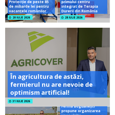
Protecție de peste 85
primului centru
de miliarde lei pentru
integrat de Terapia
vacanțele românilor
Durerii din România
28 IULIE 2026
28 IULIE 2026
În agricultura de astăzi,
fermierul nu are nevoie de
optimism artificial!
31 IULIE 2026
Ferma Bogdănești
propune organizarea