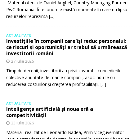
Material oferit de Daniel Anghel, Country Managing Partner
PwC România În economie există momente în care nu lipsa
resurselor reprezintă
[...]
ACTUALITATE
Investițiile în companii care își reduc personalul:
ce riscuri și oportunități ar trebui să urmărească
investitorii români
27 iulie 2026
Timp de decenii, investitorii au privit favorabil concedierile
colective anunțate de marile companii, asociindu-le cu
reducerea costurilor și creșterea profitabilității.
[...]
ACTUALITATE
Inteligența artificială și noua eră a
competitivității
23 iulie 2026
Material realizat de Leonardo Badea, Prim-viceguvernator