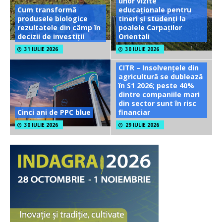
unor vizite
Cum transformă
educaționale pentru
produsele biologice
tineri și studenți la
rezultatele din câmp în
poalele Carpaților
decizii de investiții
Orientali
31 IULIE 2026
30 IULIE 2026
CITR – Insolvențele din
agricultură se dublează
în S1 2026; peste 40%
dintre companiile mari
din sector sunt în risc
Cinci ani de PPC blue
financiar
30 IULIE 2026
29 IULIE 2026