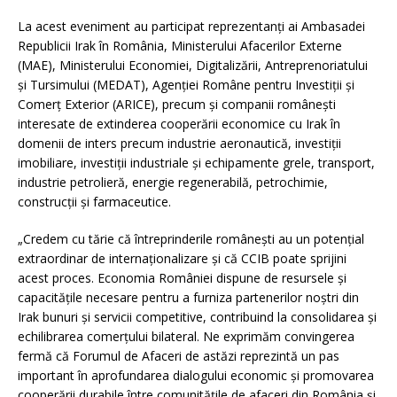
La acest eveniment au participat reprezentanți ai Ambasadei
Republicii Irak în România, Ministerului Afacerilor Externe
(MAE), Ministerului Economiei, Digitalizării, Antreprenoriatului
și Tursimului (MEDAT), Agenției Române pentru Investiții și
Comerț Exterior (ARICE), precum și companii românești
interesate de extinderea cooperării economice cu Irak în
domenii de inters precum industrie aeronautică, investiții
imobiliare, investiții industriale și echipamente grele, transport,
industrie petrolieră, energie regenerabilă, petrochimie,
construcții și farmaceutice.
„Credem cu tărie că întreprinderile românești au un potențial
extraordinar de internaționalizare și că CCIB poate sprijini
acest proces. Economia României dispune de resursele și
capacitățile necesare pentru a furniza partenerilor noștri din
Irak bunuri și servicii competitive, contribuind la consolidarea și
echilibrarea comerțului bilateral. Ne exprimăm convingerea
fermă că Forumul de Afaceri de astăzi reprezintă un pas
important în aprofundarea dialogului economic și promovarea
cooperării durabile între comunitățile de afaceri din România și