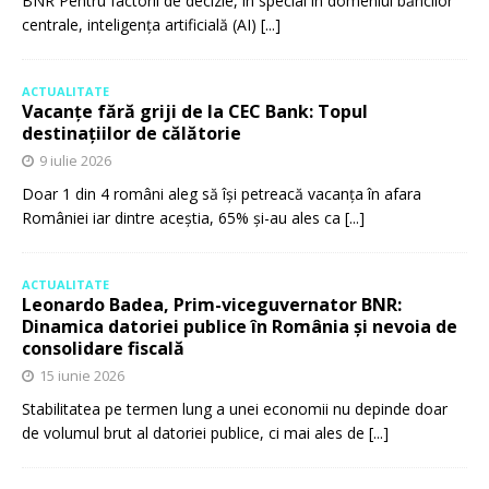
BNR Pentru factorii de decizie, în special în domeniul băncilor
centrale, inteligența artificială (AI)
[...]
ACTUALITATE
Vacanțe fără griji de la CEC Bank: Topul
destinațiilor de călătorie
9 iulie 2026
Doar 1 din 4 români aleg să își petreacă vacanța în afara
României iar dintre aceștia, 65% și-au ales ca
[...]
ACTUALITATE
Leonardo Badea, Prim-viceguvernator BNR:
Dinamica datoriei publice în România și nevoia de
consolidare fiscală
15 iunie 2026
Stabilitatea pe termen lung a unei economii nu depinde doar
de volumul brut al datoriei publice, ci mai ales de
[...]