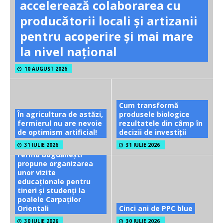
accelerează colaborarea cu
producătorii locali și artizanii
pentru acoperire și mai mare
la nivel național
10 AUGUST 2026
Cum transformă
În agricultura de astăzi,
produsele biologice
fermierul nu are nevoie
rezultatele din câmp în
de optimism artificial!
decizii de investiții
31 IULIE 2026
31 IULIE 2026
Ferma Bogdănești
propune organizarea
unor vizite
educaționale pentru
tineri și studenți la
poalele Carpaților
Orientali
Cinci ani de PPC blue
30 IULIE 2026
30 IULIE 2026