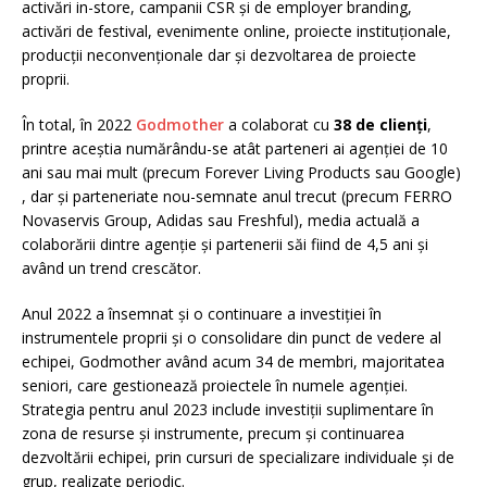
activări in-store, campanii CSR și de employer branding,
activări de festival, evenimente online, proiecte instituționale,
producții neconvenționale dar și dezvoltarea de proiecte
proprii.
În total, în 2022
Godmother
a colaborat cu
38 de clienți
,
printre aceștia numărându-se atât parteneri ai agenției de 10
ani sau mai mult (precum Forever Living Products sau Google)
, dar și parteneriate nou-semnate anul trecut (precum FERRO
Novaservis Group, Adidas sau Freshful), media actuală a
colaborării dintre agenție și partenerii săi fiind de 4,5 ani și
având un trend crescător.
Anul 2022 a însemnat și o continuare a investiției în
instrumentele proprii și o consolidare din punct de vedere al
echipei, Godmother având acum 34 de membri, majoritatea
seniori, care gestionează proiectele în numele agenției.
Strategia pentru anul 2023 include investiții suplimentare în
zona de resurse și instrumente, precum și continuarea
dezvoltării echipei, prin cursuri de specializare individuale și de
grup, realizate periodic.