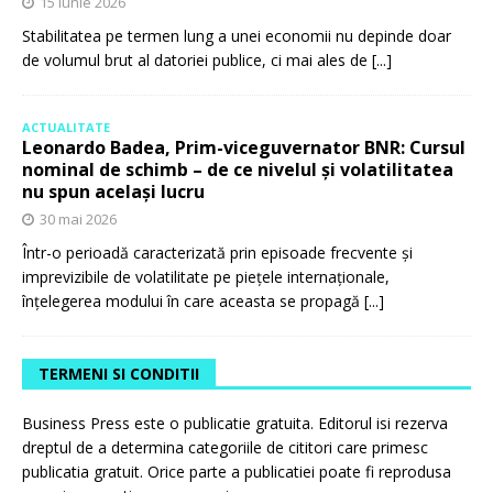
15 iunie 2026
Stabilitatea pe termen lung a unei economii nu depinde doar
de volumul brut al datoriei publice, ci mai ales de
[...]
ACTUALITATE
Leonardo Badea, Prim-viceguvernator BNR: Cursul
nominal de schimb – de ce nivelul și volatilitatea
nu spun același lucru
30 mai 2026
Într-o perioadă caracterizată prin episoade frecvente și
imprevizibile de volatilitate pe piețele internaționale,
înțelegerea modului în care aceasta se propagă
[...]
TERMENI SI CONDITII
Business Press este o publicatie gratuita. Editorul isi rezerva
dreptul de a determina categoriile de cititori care primesc
publicatia gratuit. Orice parte a publicatiei poate fi reprodusa