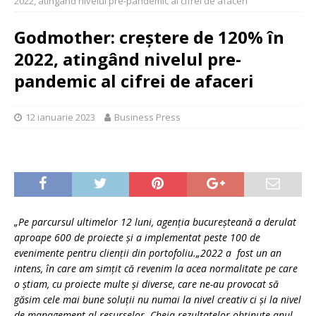
2022, atingând nivelul pre-pandemic al cifrei de afaceri
Godmother: creștere de 120% în
2022, atingând nivelul pre-
pandemic al cifrei de afaceri
12 ianuarie 2023
Business Press
„Pe parcursul ultimelor 12 luni, agenția bucureșteană a derulat
aproape 600 de proiecte și a implementat peste 100 de
evenimente pentru clienții din portofoliu.„2022 a fost un an
intens, în care am simțit că revenim la acea normalitate pe care
o știam, cu proiecte multe și diverse, care ne-au provocat să
găsim cele mai bune soluții nu numai la nivel creativ ci și la nivel
de management al resurselor. Cheia rezultatelor obținute anul