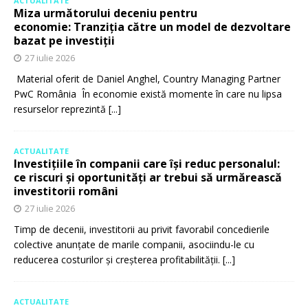
ACTUALITATE
Miza următorului deceniu pentru
economie: Tranziția către un model de dezvoltare
bazat pe investiții
27 iulie 2026
Material oferit de Daniel Anghel, Country Managing Partner
PwC România În economie există momente în care nu lipsa
resurselor reprezintă
[...]
ACTUALITATE
Investițiile în companii care își reduc personalul:
ce riscuri și oportunități ar trebui să urmărească
investitorii români
27 iulie 2026
Timp de decenii, investitorii au privit favorabil concedierile
colective anunțate de marile companii, asociindu-le cu
reducerea costurilor și creșterea profitabilității.
[...]
ACTUALITATE