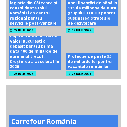
logistic din Căteasca și
unei finanțări de până la
consolidează rolul
115 de milioane de euro
României ca centru
grupului TEILOR pentru
regional pentru
susținerea strategiei
serviciile post-vânzare
de dezvoltare
29 IULIE 2026
28 IULIE 2026
Capitalizarea Bursei de
Valori București a
depășit pentru prima
dată 100 de miliarde de
euro anul trecut.
Protecție de peste 85
Creșterea a accelerat în
de miliarde lei pentru
2026
vacanțele românilor
28 IULIE 2026
28 IULIE 2026
Carrefour România