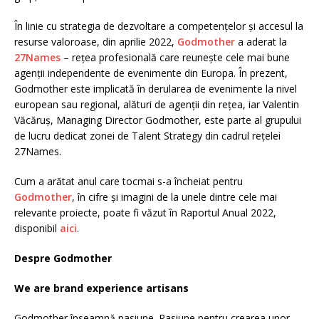
În linie cu strategia de dezvoltare a competențelor și accesul la
resurse valoroase, din aprilie 2022,
Godmother
a aderat la
27Names
– rețea profesională care reunește cele mai bune
agenții independente de evenimente din Europa. În prezent,
Godmother este implicată în derularea de evenimente la nivel
european sau regional, alături de agenții din rețea, iar Valentin
Văcăruș, Managing Director Godmother, este parte al grupului
de lucru dedicat zonei de Talent Strategy din cadrul rețelei
27Names.
Cum a arătat anul care tocmai s-a încheiat pentru
Godmother
, în cifre și imagini de la unele dintre cele mai
relevante proiecte, poate fi văzut în Raportul Anual 2022,
disponibil
aici
.
Despre Godmother
We are brand experience artisans
Godmother înseamnă pasiune. Pasiune pentru crearea unor