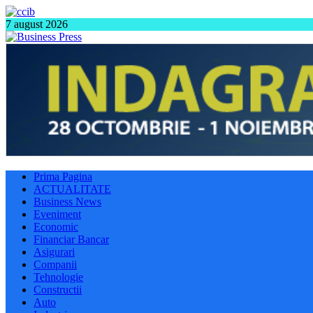
7 august 2026
Prima Pagina
ACTUALITATE
Business News
Eveniment
Economic
Financiar Bancar
Asigurari
Companii
Tehnologie
Constructii
Auto