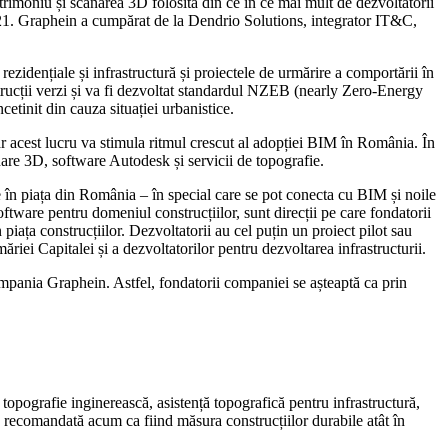
trimoniu și scanarea 3D folosită din ce în ce mai mult de dezvoltatorii
 2021. Graphein a cumpărat de la Dendrio Solutions, integrator IT&C,
ezidențiale și infrastructură și proiectele de urmărire a comportării în
nstrucții verzi și va fi dezvoltat standardul NZEB (nearly Zero-Energy
etinit din cauza situației urbanistice.
iar acest lucru va stimula ritmul crescut al adopției BIM în România. În
nare 3D, software Autodesk și servicii de topografie.
 în piața din România – în special care se pot conecta cu BIM și noile
oftware pentru domeniul construcțiilor, sunt direcții pe care fondatorii
ața construcțiilor. Dezvoltatorii au cel puțin un proiect pilot sau
ei Capitalei și a dezvoltatorilor pentru dezvoltarea infrastructurii.
compania Graphein. Astfel, fondatorii companiei se așteaptă ca prin
opografie inginerească, asistență topografică pentru infrastructură,
 recomandată acum ca fiind măsura construcțiilor durabile atât în