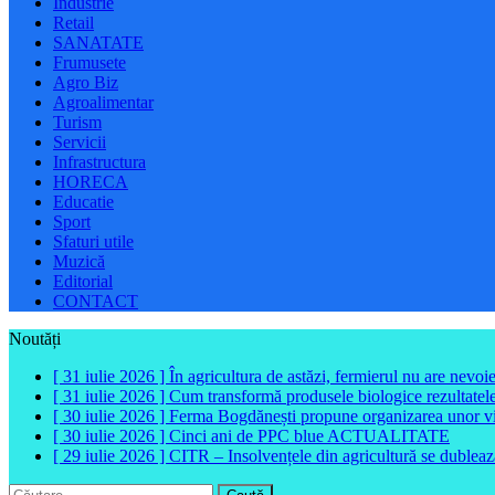
Industrie
Retail
SANATATE
Frumusete
Agro Biz
Agroalimentar
Turism
Servicii
Infrastructura
HORECA
Educatie
Sport
Sfaturi utile
Muzică
Editorial
CONTACT
Noutăți
[ 31 iulie 2026 ]
În agricultura de astăzi, fermierul nu are nevoi
[ 31 iulie 2026 ]
Cum transformă produsele biologice rezultatele 
[ 30 iulie 2026 ]
Ferma Bogdănești propune organizarea unor vizit
[ 30 iulie 2026 ]
Cinci ani de PPC blue
ACTUALITATE
[ 29 iulie 2026 ]
CITR – Insolvențele din agricultură se dubleaz
Caută