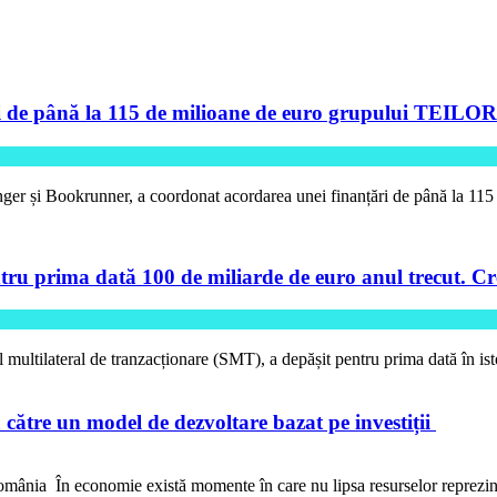
de până la 115 de milioane de euro grupului TEILOR pe
ger și Bookrunner, a coordonat acordarea unei finanțări de până la 11
tru prima dată 100 de miliarde de euro anul trecut. Cre
l multilateral de tranzacționare (SMT), a depășit pentru prima dată în is
către un model de dezvoltare bazat pe investiții
ânia În economie există momente în care nu lipsa resurselor reprezi