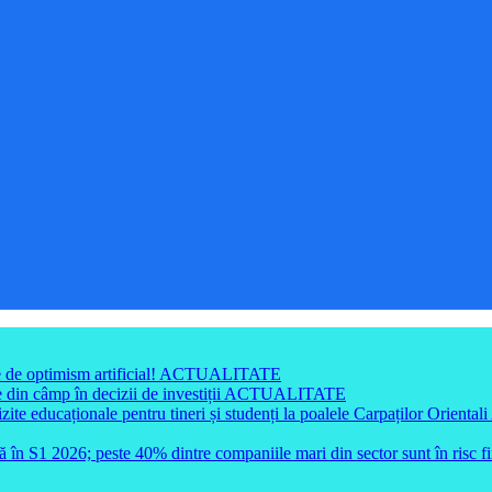
e de optimism artificial!
ACTUALITATE
din câmp în decizii de investiții
ACTUALITATE
e educaționale pentru tineri și studenți la poalele Carpaților Orientali
ă în S1 2026; peste 40% dintre companiile mari din sector sunt în risc f