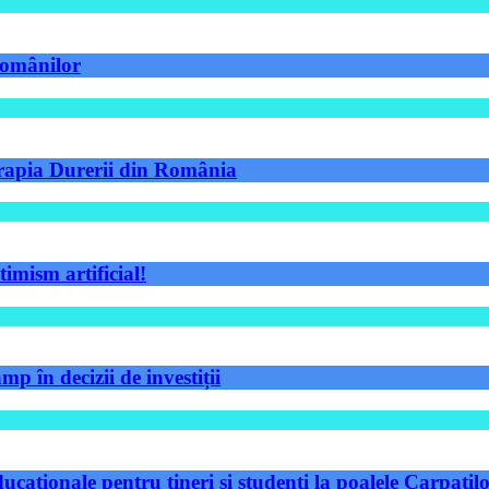
 românilor
Terapia Durerii din România
timism artificial!
p în decizii de investiții
aționale pentru tineri și studenți la poalele Carpațilo