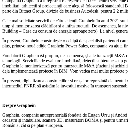
Compania Graphein a înregistrat o creștere de 100% pentru serviciile de
imobiliari, arhitecții și proiectanții care aleg să folosească standard
parte din Bittnet Group, divizia de business Autodesk, pentru 2,2 milio
Cele mai solicitate servicii de către clienții Graphein în anul 2021 sun
timp și monitorizarea clădirilor și a infrastructurii. De asemenea, la n
Building – Casa cu consum de energie aproape zero). La nivel general, p
În prezent, Graphein construiește o echipă de specialiști parteneri care
plus, printr-o nouă ediție Graphein Power Sales, compania va ajuta firm
Fondatorii Graphein își propun, de asemenea, și alte tranzacții M&A c
tehnologii. Serviciile de evaluare imobiliară, detecții subterane – tip 
Graphein le monitorizează pentru tranzacțiile M&A (fuziuni și achiziții
deja implementează proiecte în BIM. Vom vedea mai multe proiecte publi
În prezent, digitalizarea construcțiilor și orașelor reprezintă element
intermediul PNRR să asistăm la investiții masive în transport sustenabil
Despre Graphein
Graphein, companie antreprenorială fondată de Eugen Ursu și Andrei Şue
cadastru și intabulare, scanare 3D, măsurători BOMA și pentru urmărire
România, cât și pe plan european.