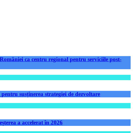
României ca centru regional pentru serviciile post-
ntru susținerea strategiei de dezvoltare
șterea a accelerat în 2026