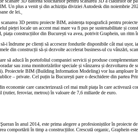
 scanare 3D datorită solicitărilor pentru scanarea 3D a clădirilor de pa
ul BIM. Un plus a venit și din achiziția diviziei Autodesk din noiembrie
ane de lei.
t scanarea 3D pentru proiecte BIM, asistența topografică pentru proiecte r
ivelul pieței locale un accent mai mare va fi pus pe sustenabilitate și co
iața construcțiilor din București va avea, potrivit Graphein, un ritm înc
 să-i îndrume pe clienți să acceseze fondurile disponibile cât mai ușor, 
ele din construcții să-și dezvolte accelerat business-ul cu vânzări, sca
are să aducă în portofoliul companiei servicii și produse complementare
georadar sau zona monitorizărilor speciale și vânzarea și dezvoltarea de s
). Proiectele BIM (Building Information Modeling) vor lua amploare în pi
ce – private. Cel puțin la București pare o deschidere din partea Primări
ul din economie care caracterizează cel mai mult piața în care activează 
 (rutier, feroviar, metrou) în valoare de 7,6 miliarde de euro.
ran în anul 2014, este prima alegere a profesioniștilor în proiecte de t
a comportării în timp a construcțiilor. Crescută organic, Graphein este