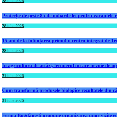
28 iulie 2026
Protecție de peste 85 de miliarde lei pentru vacanțele
28 iulie 2026
15 ani de la înființarea primului centru integrat de 
28 iulie 2026
În agricultura de astăzi, fermierul nu are nevoie de op
31 iulie 2026
Cum transformă produsele biologice rezultatele din câm
31 iulie 2026
Ferma Bogdănești propune organizarea unor vizite educ