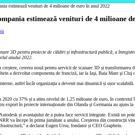
nia estimează venituri de 4 milioane de euro în anul 2022
ompania estimează venituri de 4 milioane de
tii
are 3D pentru proiecte de clădiri și infrastructură publică, a înregis
velul anului 2022.
în creștere, cererea nouă pentru servicii de scanare 3D și transformarea da
phein a dezvoltat componenta de franciză, iar la Iaşi, Baia Mare şi Cluj c
terne, astfel încât organizația a devenit mai dinamică și ușor scalabilă. 
020 cu 37% și a atins nivelul de 1,25 milioane de euro, în contextul în c
ntru export în proiecte internaționale din Olanda și Germania au ajuns la
Autodesk și avantajului de a putea face servicii integrate. Există un pot
NRR va începe în prima jumătate a anului. Creșterea din construcții vine
u infrastructură,” a declarat Eugen Ursu, fondator și CEO Graphein.