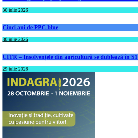
30 iulie 2026
Cinci ani de PPC blue
30 iulie 2026
CITR – Insolvențele din agricultură se dublează în S1
29 iulie 2026