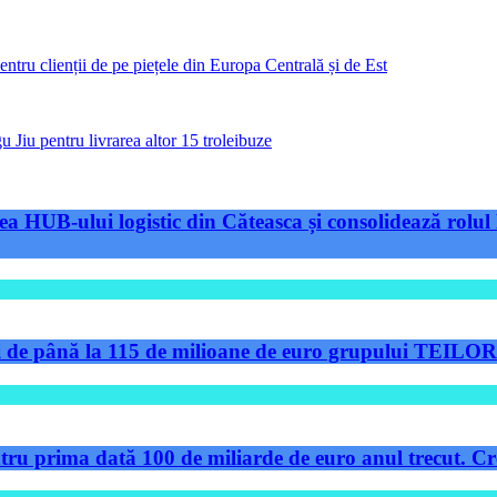
ntru clienții de pe piețele din Europa Centrală și de Est
 Jiu pentru livrarea altor 15 troleibuze
a HUB-ului logistic din Căteasca și consolidează rolul 
de până la 115 de milioane de euro grupului TEILOR pe
tru prima dată 100 de miliarde de euro anul trecut. Cre