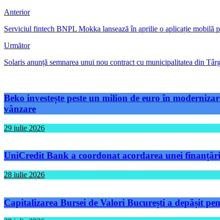
Anterior
Serviciul fintech BNPL Mokka lansează în aprilie o aplicație mobilă pe
Următor
Solaris anunță semnarea unui nou contract cu municipalitatea din Târgu
Beko investește peste un milion de euro în modernizare
vânzare
29 iulie 2026
UniCredit Bank a coordonat acordarea unei finanțări 
28 iulie 2026
Capitalizarea Bursei de Valori București a depășit pen