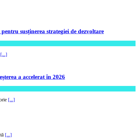
ntru susținerea strategiei de dezvoltare
5
[...]
șterea a accelerat în 2026
torie
[...]
ntă
[...]