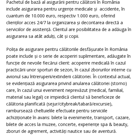
Pachetul de bază al asigurării pentru călătorii în România
include asigurarea pentru urgențe medicale și accidente, în
cuantum de 10.000 euro, respectiv 1.000 euro, oferind
clienților acces 24/7 la organizarea și decontarea directă a
serviciilor de asistență. Clientul are posibilitatea de a adăuga în
asigurarea sa atât adulți, cât și copii.
Polița de asigurare pentru călătoriile desfășurate în România
poate include și o serie de acoperiri suplimentare, adăugate în
funcție de nevoile fiecărui client: acoperire medicală în cazul
practicării unor sporturi de sezon, în cazul zborurilor interne cu
avionul sau întreruperii/extinderii călătoriei. În contextul actual,
se evidențiază asigurarea privind anularea călătoriei (storno)
care, în cazul unui eveniment neprevăzut (medical, familial,
material sau legal) ce impiedică clientul să beneficieze de
călătoria planificată (sejur/citybreak/tabară/excursie),
rambursează cheltuielile efectuate pentru serviciile
achiziționate în avans: bilete la evenimente, transport, cazare,
bilete de acces la muzee, concerte, experiențe spa & beauty,
zboruri de agrement, activități nautice sau de aventură.