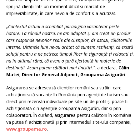
sprijină clienții într-un moment dificil și marcat de
imprevizibilitate, în care nevoia de confort s-a acutizat.
„Contextul actual a schimbat paradigma vacanțelor peste
hotare. La rândul nostru, ne-am adaptat și am creat un produs
care răspunde nevoilor reale ale clienților, de astăzi, călătoriille
interne. Ultimele luni ne-au arătat că suntem rezilienți, că există
soluții pentru a ne petrece timpul liber în siguranță și relaxați și,
nu în ultimul rând, că avem o țară ofertantă în materie de
destinații. Acum putem călători mai liniștiți.”
, a declarat
Călin
Matei, Director General Adjunct, Groupama Asigurări
.
Asigurarea se adresează clienților români sau străini care
achiziționează vacanțe în România prin agenții de turism sau
direct prin rezervări individuale pe site-uri de profil și poate fi
achiziționată din agențiile Groupama Asigurări, dar și prin
colaboratori. În curând, asigurarea pentru călătorii în România
va putea fi achiziționată și prin intermediul site-ului companiei,
www.groupama.ro
.