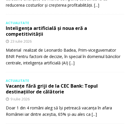
reducerea costurilor și creșterea profitabilității.
[...]
ACTUALITATE
Inteligența artificială și noua eră a
competitivității
23 iulie 2026
Material realizat de Leonardo Badea, Prim-viceguvernator
BNR Pentru factorii de decizie, în special în domeniul băncilor
centrale, inteligența artificială (AI)
[...]
ACTUALITATE
Vacanțe fără griji de la CEC Bank: Topul
destinațiilor de călătorie
9 iulie 2026
Doar 1 din 4 români aleg să își petreacă vacanța în afara
României iar dintre aceștia, 65% și-au ales ca
[...]