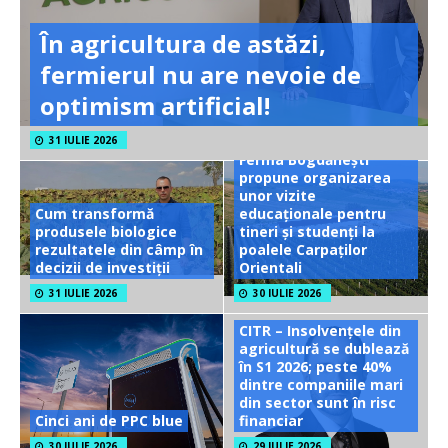
În agricultura de astăzi,
fermierul nu are nevoie de
optimism artificial!
31 IULIE 2026
Ferma Bogdănești
propune organizarea
unor vizite
Cum transformă
educaționale pentru
produsele biologice
tineri și studenți la
rezultatele din câmp în
poalele Carpaților
decizii de investiții
Orientali
31 IULIE 2026
30 IULIE 2026
CITR – Insolvențele din
agricultură se dublează
în S1 2026; peste 40%
dintre companiile mari
din sector sunt în risc
Cinci ani de PPC blue
financiar
30 IULIE 2026
29 IULIE 2026