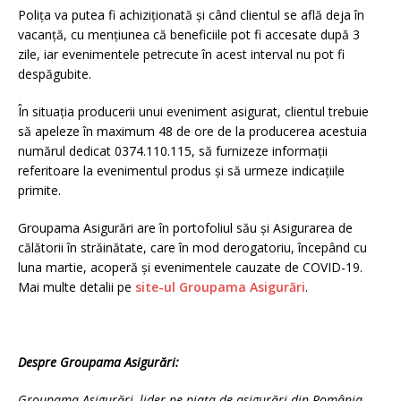
Polița va putea fi achiziționată și când clientul se află deja în
vacanță, cu mențiunea că beneficiile pot fi accesate după 3
zile, iar evenimentele petrecute în acest interval nu pot fi
despăgubite.
În situația producerii unui eveniment asigurat, clientul trebuie
să apeleze în maximum 48 de ore de la producerea acestuia
numărul dedicat 0374.110.115, să furnizeze informații
referitoare la evenimentul produs și să urmeze indicațiile
primite.
Groupama Asigurări are în portofoliul său și Asigurarea de
călătorii în străinătate, care în mod derogatoriu, începând cu
luna martie, acoperă și evenimentele cauzate de COVID-19.
Mai multe detalii pe
site-ul Groupama Asigurări
.
Despre Groupama Asigurări:
Groupama Asigurări, lider pe piaţa de asigurări din România,