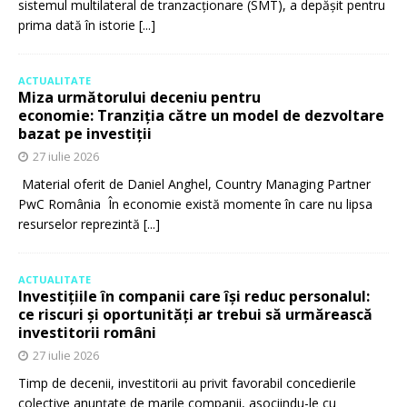
sistemul multilateral de tranzacționare (SMT), a depășit pentru
prima dată în istorie
[...]
ACTUALITATE
Miza următorului deceniu pentru
economie: Tranziția către un model de dezvoltare
bazat pe investiții
27 iulie 2026
Material oferit de Daniel Anghel, Country Managing Partner
PwC România În economie există momente în care nu lipsa
resurselor reprezintă
[...]
ACTUALITATE
Investițiile în companii care își reduc personalul:
ce riscuri și oportunități ar trebui să urmărească
investitorii români
27 iulie 2026
Timp de decenii, investitorii au privit favorabil concedierile
colective anunțate de marile companii, asociindu-le cu