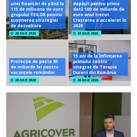
unei finanțări de până la
depășit pentru prima
115 de milioane de euro
dată 100 de miliarde de
grupului TEILOR pentru
euro anul trecut.
susținerea strategiei
Creșterea a accelerat în
de dezvoltare
2026
28 IULIE 2026
28 IULIE 2026
15 ani de la înființarea
Protecție de peste 85
primului centru
de miliarde lei pentru
integrat de Terapia
vacanțele românilor
Durerii din România
28 IULIE 2026
28 IULIE 2026