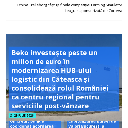
Echipa Trelleborg câștigă finala competiției Farming Simulator
League, sponsorizată de Corteva
Beko investește peste un
milion de euro în
modernizarea HUB-ului
logistic din Căteasca și
consolidează rolul României
ca centru regional pentru
serviciile post-vânzare
29 IULIE 2026
UniCredit Bank a
Capitalizarea Bursei de
coordonat acordarea
Valori București a