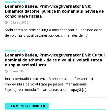
ACTUALITATE
Leonardo Badea, Prim-viceguvernator BNR:
Dinamica datoriei publice în România și nevoia de
consolidare fiscală
15 iunie 2026
Stabilitatea pe termen lung a unei economii nu depinde doar
de volumul brut al datoriei publice, ci mai ales de
[...]
ACTUALITATE
Leonardo Badea, Prim-viceguvernator BNR: Cursul
nominal de schimb – de ce nivelul și volatilitatea
nu spun același lucru
30 mai 2026
Într-o perioadă caracterizată prin episoade frecvente și
imprevizibile de volatilitate pe piețele internaționale,
înțelegerea modului în care aceasta se propagă
[...]
TERMENI SI CONDITII