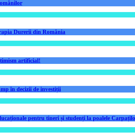
 românilor
Terapia Durerii din România
timism artificial!
p în decizii de investiții
aționale pentru tineri și studenți la poalele Carpațilo