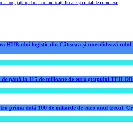
 a angajaților, dar și cu implicații fiscale și contabile complexe
a HUB-ului logistic din Căteasca și consolidează rolul 
de până la 115 de milioane de euro grupului TEILOR pe
tru prima dată 100 de miliarde de euro anul trecut. Cre