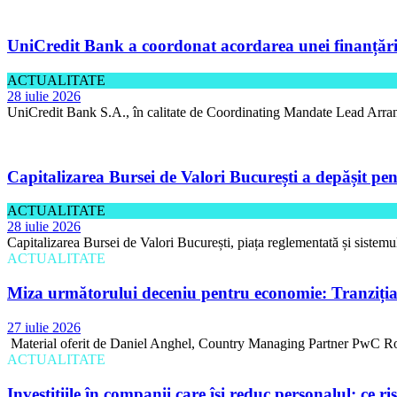
UniCredit Bank a coordonat acordarea unei finanțări 
ACTUALITATE
28 iulie 2026
UniCredit Bank S.A., în calitate de Coordinating Mandate Lead Arran
Capitalizarea Bursei de Valori București a depășit pen
ACTUALITATE
28 iulie 2026
Capitalizarea Bursei de Valori București, piața reglementată și sistemu
ACTUALITATE
Miza următorului deceniu pentru economie: Tranziția 
27 iulie 2026
Material oferit de Daniel Anghel, Country Managing Partner PwC Rom
ACTUALITATE
Investițiile în companii care își reduc personalul: ce r