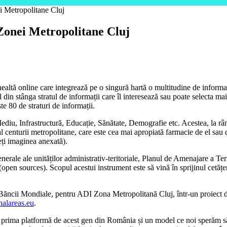
ei Metropolitane Cluj
 Zonei Metropolitane Cluj
ltă online care integrează pe o singură hartă o multitudine de informați
ul din stânga stratul de informații care îl interesează sau poate selecta 
te 80 de straturi de informații.
diu, Infrastructură, Educație, Sănătate, Demografie etc. Acestea, la rân
al centurii metropolitane, care este cea mai apropiată farmacie de el sau da
eți imaginea anexată).
generale ale unităților administrativ-teritoriale, Planul de Amenajare a T
ources). Scopul acestui instrument este să vină în sprijinul cetățenilor, 
i ai Băncii Mondiale, pentru ADI Zona Metropolitană Cluj, într-un proiec
onalareas.eu
.
ima platformă de acest gen din România și un model ce noi sperăm să fi