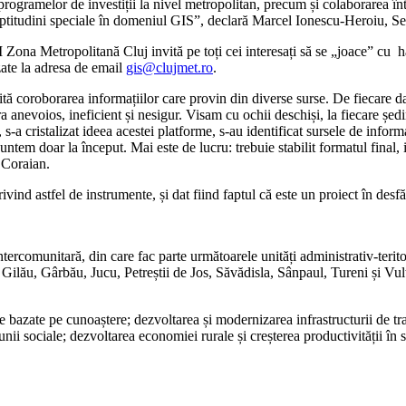
rogramelor de investiții la nivel metropolitan, precum și colaborarea într
 de aptitudini speciale în domeniul GIS”, declară Marcel Ionescu-Heroiu
Zona Metropolitană Cluj invită pe toți cei interesați să se „joace” cu hărț
izate la adresa de email
gis@clujmet.ro
.
tă coroborarea informațiilor care provin din diverse surse. De fiecare data
 anevoios, ineficient și nesigur. Visam cu ochii deschiși, la fiecare șe
, s-a cristalizat ideea acestei platforme, s-au identificat sursele de infor
suntem doar la început. Mai este de lucru: trebuie stabilit formatul final, 
 Coraian.
nd astfel de instrumente, și dat fiind faptul că este un proiect în desfăș
intercomunitară, din care fac parte următoarele unități administrativ-ter
Gilău, Gârbău, Jucu, Petreștii de Jos, Săvădisla, Sânpaul, Tureni și Vul
 bazate pe cunoaștere; dezvoltarea și modernizarea infrastructurii de tran
ii sociale; dezvoltarea economiei rurale și creșterea productivității în s