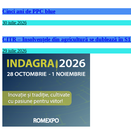
Cinci ani de PPC blue
30 iulie 2026
CITR – Insolvențele din agricultură se dublează în S1
29 iulie 2026