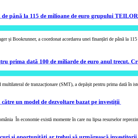
de până la 115 de milioane de euro grupului TEILOR pe
ger și Bookrunner, a coordonat acordarea unei finanțări de până la 11
tru prima dată 100 de miliarde de euro anul trecut. Cre
l multilateral de tranzacționare (SMT), a depășit pentru prima dată în is
către un model de dezvoltare bazat pe investiții
ânia În economie există momente în care nu lipsa resurselor reprezi
iscuri și oportunități ar trebui să urmărească investitori