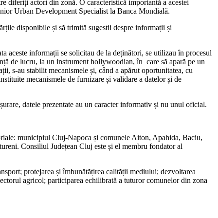
e diferiți actori din zonă. O caracteristică importantă a acestei
, Senior Urban Development Specialist la Banca Mondială.
ile disponibile și să trimită sugestii despre informații și
 aceste informații se solicitau de la deținători, se utilizau în procesul
dință de lucru, la un instrument hollywoodian, în care să apară pe un
mații, s-au stabilit mecanismele și, când a apărut oportunitatea, cu
instituite mecanismele de furnizare și validare a datelor și de
urare, datele prezentate au un caracter informativ și nu unul oficial.
itoriale: municipiul Cluj-Napoca și comunele Aiton, Apahida, Baciu,
tureni. Consiliul Județean Cluj este și el membru fondator al
sport; protejarea și îmbunătățirea calității mediului; dezvoltarea
ectorul agricol; participarea echilibrată a tuturor comunelor din zona