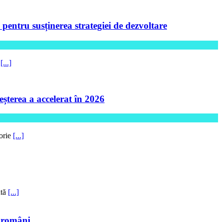
ntru susținerea strategiei de dezvoltare
5
[...]
șterea a accelerat în 2026
torie
[...]
ntă
[...]
i români