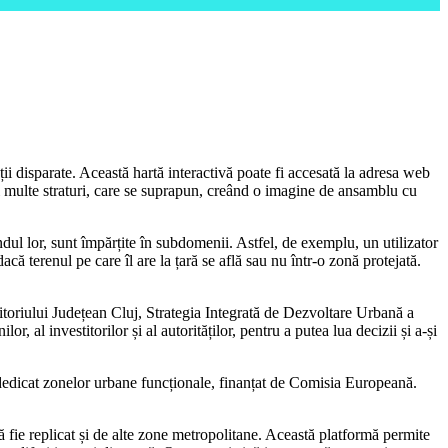
i disparate. Această hartă interactivă poate fi accesată la adresa web
mai multe straturi, care se suprapun, creând o imagine de ansamblu cu
dul lor, sunt împărțite în subdomenii. Astfel, de exemplu, un utilizator
că terenul pe care îl are la țară se află sau nu într-o zonă protejată.
eritoriului Județean Cluj, Strategia Integrată de Dezvoltare Urbană a
al investitorilor și al autorităților, pentru a putea lua decizii și a-și
t dedicat zonelor urbane funcționale, finanțat de Comisia Europeană.
e replicat și de alte zone metropolitane. Această platformă permite