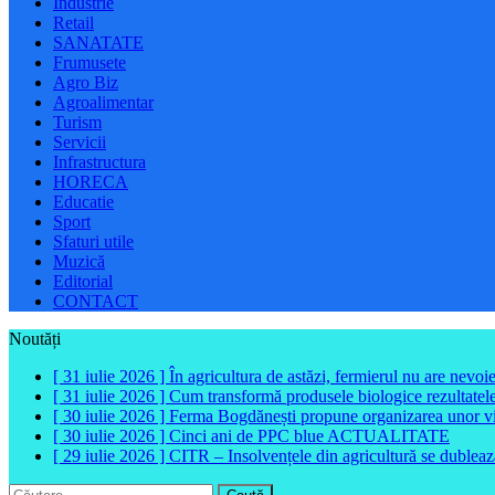
Industrie
Retail
SANATATE
Frumusete
Agro Biz
Agroalimentar
Turism
Servicii
Infrastructura
HORECA
Educatie
Sport
Sfaturi utile
Muzică
Editorial
CONTACT
Noutăți
[ 31 iulie 2026 ]
În agricultura de astăzi, fermierul nu are nevoi
[ 31 iulie 2026 ]
Cum transformă produsele biologice rezultatele 
[ 30 iulie 2026 ]
Ferma Bogdănești propune organizarea unor vizit
[ 30 iulie 2026 ]
Cinci ani de PPC blue
ACTUALITATE
[ 29 iulie 2026 ]
CITR – Insolvențele din agricultură se dubleaz
Caută