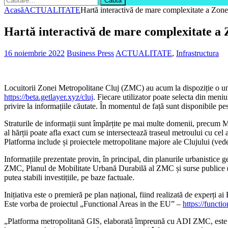
după:
Acasă
ACTUALITATE
Hartă interactivă de mare complexitate a Zon
Hartă interactivă de mare complexitate a
16 noiembrie 2022
Business Press
ACTUALITATE
,
Infrastructura
Locuitorii Zonei Metropolitane Cluj (ZMC) au acum la dispoziție o unea
https://beta.getlayer.xyz/cluj
. Fiecare utilizator poate selecta din meni
privire la informațiile căutate. În momentul de față sunt disponibile pes
Straturile de informații sunt împărțite pe mai multe domenii, precum Me
al hărții poate afla exact cum se intersectează traseul metroului cu cel 
Platforma include și proiectele metropolitane majore ale Clujului (ved
Informațiile prezentate provin, în principal, din planurile urbanistice 
ZMC, Planul de Mobilitate Urbană Durabilă al ZMC și surse publice (open s
putea stabili investițiile, pe baze factuale.
Inițiativa este o premieră pe plan național, fiind realizată de experț
Este vorba de proiectul „Functional Areas in the EU” –
https://functi
„Platforma metropolitană GIS, elaborată împreună cu ADI ZMC, este pr