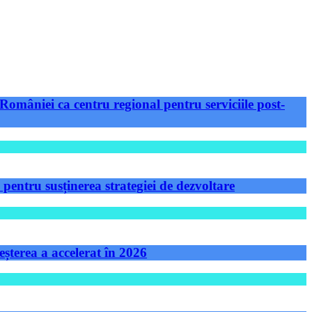
României ca centru regional pentru serviciile post-
ntru susținerea strategiei de dezvoltare
șterea a accelerat în 2026