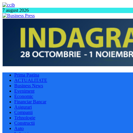
7 august 2026
Prima Pagina
ACTUALITATE
Business News
Eveniment
Economic
Financiar Bancar
Asigurari
Companii
Tehnologie
Constructii
Auto