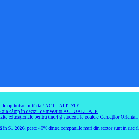
e de optimism artificial!
ACTUALITATE
din câmp în decizii de investiții
ACTUALITATE
e educaționale pentru tineri și studenți la poalele Carpaților Orientali
ă în S1 2026; peste 40% dintre companiile mari din sector sunt în risc f