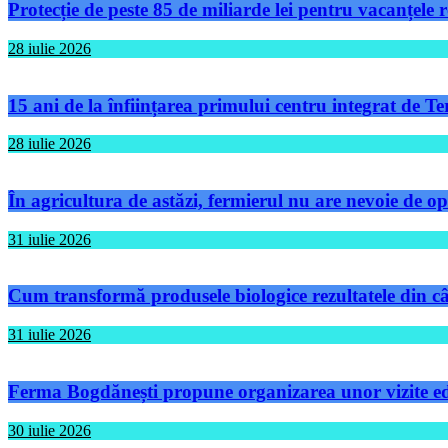
Protecție de peste 85 de miliarde lei pentru vacanțele
28 iulie 2026
15 ani de la înființarea primului centru integrat de 
28 iulie 2026
În agricultura de astăzi, fermierul nu are nevoie de op
31 iulie 2026
Cum transformă produsele biologice rezultatele din câm
31 iulie 2026
Ferma Bogdănești propune organizarea unor vizite educ
30 iulie 2026