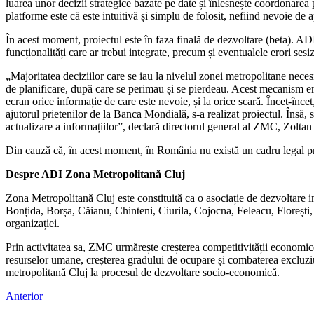
luarea unor decizii strategice bazate pe date și înlesnește coordonarea p
platforme este că este intuitivă și simplu de folosit, nefiind nevoie
În acest moment, proiectul este în faza finală de dezvoltare (beta). ADI 
funcționalități care ar trebui integrate, precum și eventualele erori ses
„Majoritatea deciziilor care se iau la nivelul zonei metropolitane necesi
de planificare, după care se perimau și se pierdeau. Acest mecanism era
ecran orice informație de care este nevoie, și la orice scară. Încet-încet
ajutorul prietenilor de la Banca Mondială, s-a realizat proiectul. Însă, 
actualizare a informațiilor”, declară directorul general al ZMC, Zoltan
Din cauză că, în acest moment, în România nu există un cadru legal privi
Despre ADI Zona Metropolitană Cluj
Zona Metropolitană Cluj este constituită ca o asociație de dezvoltare 
Bonțida, Borșa, Căianu, Chinteni, Ciurila, Cojocna, Feleacu, Florești, 
organizației.
Prin activitatea sa, ZMC urmărește creșterea competitivității economice
resurselor umane, creșterea gradului de ocupare și combaterea excluziun
metropolitană Cluj la procesul de dezvoltare socio-economică.
Anterior