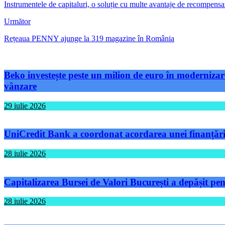
Instrumentele de capitaluri, o soluție cu multe avantaje de recompensare
Următor
Rețeaua PENNY ajunge la 319 magazine în România
Beko investește peste un milion de euro în modernizare
vânzare
29 iulie 2026
UniCredit Bank a coordonat acordarea unei finanțări 
28 iulie 2026
Capitalizarea Bursei de Valori București a depășit pen
28 iulie 2026