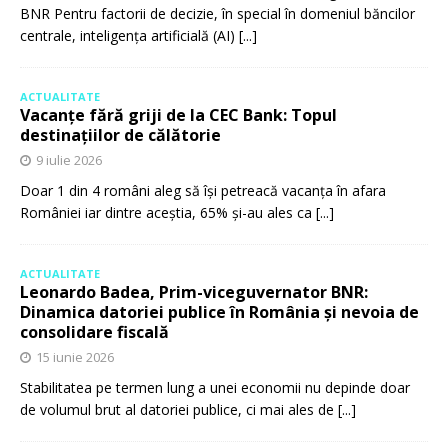
BNR Pentru factorii de decizie, în special în domeniul băncilor
centrale, inteligența artificială (AI)
[...]
ACTUALITATE
Vacanțe fără griji de la CEC Bank: Topul
destinațiilor de călătorie
9 iulie 2026
Doar 1 din 4 români aleg să își petreacă vacanța în afara
României iar dintre aceștia, 65% și-au ales ca
[...]
ACTUALITATE
Leonardo Badea, Prim-viceguvernator BNR:
Dinamica datoriei publice în România și nevoia de
consolidare fiscală
15 iunie 2026
Stabilitatea pe termen lung a unei economii nu depinde doar
de volumul brut al datoriei publice, ci mai ales de
[...]