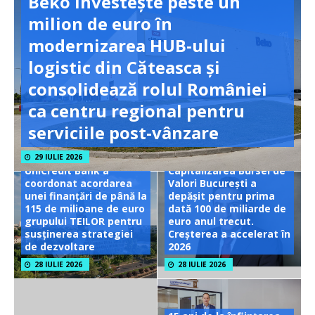
Beko investește peste un
milion de euro în
modernizarea HUB-ului
logistic din Căteasca și
consolidează rolul României
ca centru regional pentru
serviciile post-vânzare
29 IULIE 2026
UniCredit Bank a
Capitalizarea Bursei de
coordonat acordarea
Valori București a
unei finanțări de până la
depășit pentru prima
115 de milioane de euro
dată 100 de miliarde de
grupului TEILOR pentru
euro anul trecut.
susținerea strategiei
Creșterea a accelerat în
de dezvoltare
2026
28 IULIE 2026
28 IULIE 2026