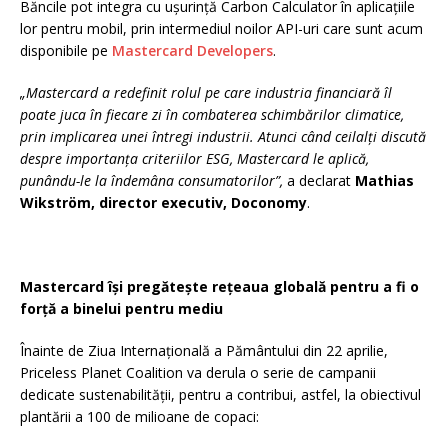
Băncile pot integra cu ușurință Carbon Calculator în aplicațiile
lor pentru mobil, prin intermediul noilor API-uri care sunt acum
disponibile pe
Mastercard Developers
.
„Mastercard a redefinit rolul pe care industria financiară îl
poate juca în fiecare zi în combaterea schimbărilor climatice,
prin implicarea unei întregi industrii. Atunci când ceilalți discută
despre importanța criteriilor ESG, Mastercard le aplică,
punându-le la îndemâna consumatorilor”,
a declarat
Mathias
Wikström, director executiv, Doconomy
.
Mastercard își pregătește rețeaua globală pentru a fi o
forță a binelui pentru mediu
Înainte de Ziua Internațională a Pământului din 22 aprilie,
Priceless Planet Coalition va derula o serie de campanii
dedicate sustenabilității, pentru a contribui, astfel, la obiectivul
plantării a 100 de milioane de copaci: