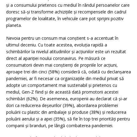
și a consumului prietenos cu mediul în rândul persoanelor care
doresc să-și transforme achizițiile și recompensele din cadrul
programelor de loialitate, în vehicule care pot sprijini pozitiv
planeta.
Nevoia pentru un consum mai conștient s-a accentuat în
ultimul deceniu. Cu toate acestea, evoluția rapidă a
schimbărilor la nivelul atitudinilor și acțiunilor este un rezultat
direct al apariției noului coronavirus. Pe măsură ce
consumatorii devin mai conștienți de propriile lor acțiuni,
aproape trei din cinci (58%) consideră că, odată cu declanșarea
pandemiei, ar fi necesar ca organizațiile din mediul privat să
adopte un comportament mai sustenabil și prietenos cu
mediul, Gen-Z fiind și de această dată promotorii acestei
schimbări (62%). De asemenea, europenii au declarat că și-ar
dori ca reducerea deșeurilor (39%), abordarea problemei
poluării cu plastic din ambalaje și produse (38%) și reducerea
poluării aerului și a apei (35%), să fie în top trei priorități pentru
companii și branduri, pe lângă combaterea pandemiei.