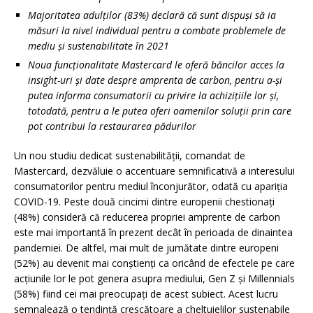
Majoritatea adulților (83%) declară că sunt dispuși să ia
măsuri la nivel individual pentru a combate problemele de
mediu și sustenabilitate în 2021
Noua funcționalitate Mastercard le oferă băncilor acces la
insight-uri și date despre amprenta de carbon, pentru a-și
putea informa consumatorii cu privire la achizițiile lor și,
totodată, pentru a le putea oferi oamenilor soluții prin care
pot contribui la restaurarea pădurilor
Un nou studiu dedicat sustenabilității, comandat de
Mastercard, dezvăluie o accentuare semnificativă a interesului
consumatorilor pentru mediul înconjurător, odată cu apariția
COVID-19. Peste două cincimi dintre europenii chestionați
(48%) consideră că reducerea propriei amprente de carbon
este mai importantă în prezent decât în perioada de dinaintea
pandemiei. De altfel, mai mult de jumătate dintre europeni
(52%) au devenit mai conștienți ca oricând de efectele pe care
acțiunile lor le pot genera asupra mediului, Gen Z și Millennials
(58%) fiind cei mai preocupați de acest subiect. Acest lucru
semnalează o tendință crescătoare a cheltuielilor sustenabile