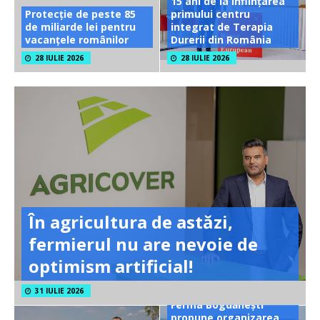
15 ani de la înființarea
Protecție de peste 85
primului centru
de miliarde lei pentru
integrat de Terapia
vacanțele românilor
Durerii din România
28 IULIE 2026
28 IULIE 2026
În agricultura de astăzi,
fermierul nu are nevoie de
optimism artificial!
31 IULIE 2026
Ferma Bogdănești
propune organizarea