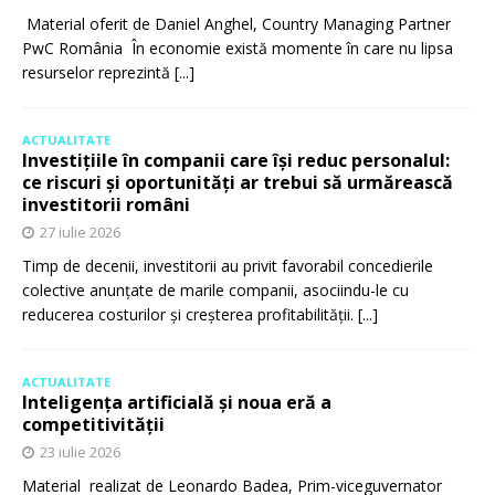
Material oferit de Daniel Anghel, Country Managing Partner
PwC România În economie există momente în care nu lipsa
resurselor reprezintă
[...]
ACTUALITATE
Investițiile în companii care își reduc personalul:
ce riscuri și oportunități ar trebui să urmărească
investitorii români
27 iulie 2026
Timp de decenii, investitorii au privit favorabil concedierile
colective anunțate de marile companii, asociindu-le cu
reducerea costurilor și creșterea profitabilității.
[...]
ACTUALITATE
Inteligența artificială și noua eră a
competitivității
23 iulie 2026
Material realizat de Leonardo Badea, Prim-viceguvernator