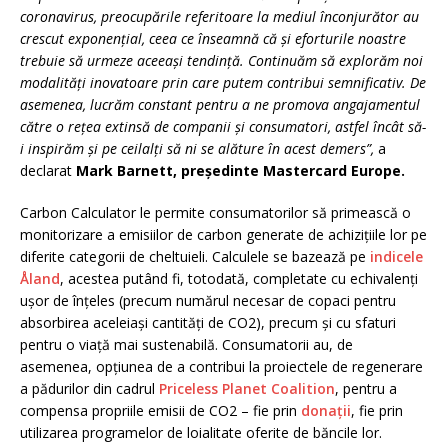
coronavirus, preocupările referitoare la mediul înconjurător au
crescut exponențial, ceea ce înseamnă că și eforturile noastre
trebuie să urmeze aceeași tendință. Continuăm să explorăm noi
modalități inovatoare prin care putem contribui semnificativ. De
asemenea, lucrăm constant pentru a ne promova angajamentul
către o rețea extinsă de companii și consumatori, astfel încât să-
i inspirăm și pe ceilalți să ni se alăture în acest demers”,
a
declarat
Mark Barnett, președinte Mastercard Europe.
Carbon Calculator le permite consumatorilor să primească o
monitorizare a emisiilor de carbon generate de achizițiile lor pe
diferite categorii de cheltuieli. Calculele se bazează pe
indicele
Åland
, acestea putând fi, totodată, completate cu echivalenți
ușor de înțeles (precum numărul necesar de copaci pentru
absorbirea aceleiași cantități de CO2), precum și cu sfaturi
pentru o viață mai sustenabilă. Consumatorii au, de
asemenea, opțiunea de a contribui la proiectele de regenerare
a pădurilor din cadrul
Priceless Planet Coalition
, pentru a
compensa propriile emisii de CO2 – fie prin
donații
, fie prin
utilizarea programelor de loialitate oferite de băncile lor.