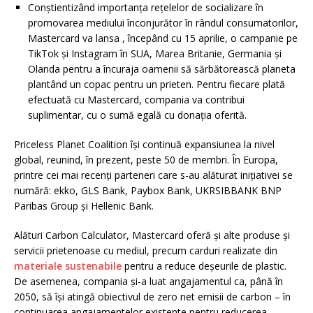
Conștientizând importanța rețelelor de socializare în
promovarea mediului înconjurător în rândul consumatorilor,
Mastercard va lansa , începând cu 15 aprilie, o campanie pe
TikTok și Instagram în SUA, Marea Britanie, Germania și
Olanda pentru a încuraja oamenii să sărbătorească planeta
plantând un copac pentru un prieten. Pentru fiecare plată
efectuată cu Mastercard, compania va contribui
suplimentar, cu o sumă egală cu donația oferită.
Priceless Planet Coalition își continuă expansiunea la nivel
global, reunind, în prezent, peste 50 de membri. În Europa,
printre cei mai recenți parteneri care s-au alăturat inițiativei se
numără: ekko, GLS Bank, Paybox Bank, UKRSIBBANK BNP
Paribas Group și Hellenic Bank.
Alături Carbon Calculator, Mastercard oferă și alte produse și
servicii prietenoase cu mediul, precum carduri realizate din
materiale sustenabile
pentru a reduce deșeurile de plastic.
De asemenea, compania și-a luat angajamentul ca, până în
2050, să își atingă obiectivul de zero net emisii de carbon – în
continuarea angajamentelor existente pentru reducerea