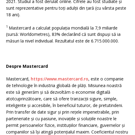
2021. Studiul a fost derulat online. Cifrele au fost studiate și
sunt reprezentative pentru toți adulții din țară (cu vârsta peste
18 ani).
1
Mastercard a calculat populația mondială la 7,9 miliarde
(sursă: Worldometres), 83% declarând că sunt dispuși să ia
măsuri la nivel individual. Rezultatul este de 6.715.000.000.
Despre Mastercard
Mastercard,
https://www.mastercard.ro
, este o companie
de tehnologie în industria globală de plăți. Misiunea noastră
este să generăm și să dezvoltăm o economie digitală
atotcuprinzătoare, care să ofere tranzacții sigure, simple,
inteligente și accesibile, în beneficiul tuturor, de pretutindeni.
Prin transfer de date sigur și prin rețele impenetrabile, prin
parteneriate și cu pasiune, inovațiile și soluțiile noastre le
permit persoanelor fizice, instituțiilor financiare, guvernelor și
companiilor să își atingă potențialul maxim. Coeficientul nostru