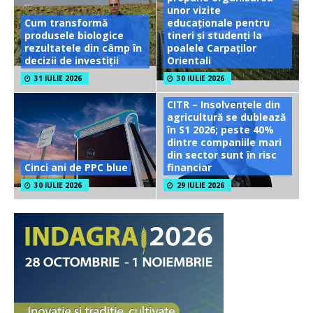
unor vizite
Cum transformă
educaționale pentru
produsele biologice
tineri și studenți la
rezultatele din câmp în
poalele Carpaților
decizii de investiții
Orientali
31 IULIE 2026
30 IULIE 2026
CITR – Insolvențele din
agricultură se dublează
în S1 2026; peste 40%
dintre companiile mari
din sector sunt în risc
Cinci ani de PPC blue
financiar
30 IULIE 2026
29 IULIE 2026