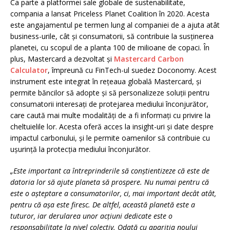
Ca parte a platformei sale globale de sustenabilitate,
compania a lansat Priceless Planet Coalition în 2020. Acesta
este angajamentul pe termen lung al companiei de a ajuta atât
business-urile, cât și consumatorii, să contribuie la susținerea
planetei, cu scopul de a planta 100 de milioane de copaci. În
plus, Mastercard a dezvoltat și
Mastercard Carbon
Calculator
, împreună cu FinTech-ul suedez Doconomy. Acest
instrument este integrat în rețeaua globală Mastercard, și
permite băncilor să adopte și să personalizeze soluții pentru
consumatorii interesați de protejarea mediului înconjurător,
care caută mai multe modalități de a fi informați cu privire la
cheltuielile lor. Acesta oferă acces la insight-uri și date despre
impactul carbonului, și le permite oamenilor să contribuie cu
ușurință la protecția mediului înconjurător.
„Este important ca întreprinderile să conștientizeze că este de
datoria lor să ajute planeta să prospere. Nu numai pentru că
este o așteptare a consumatorilor, ci, mai important decât atât,
pentru că așa este firesc. De altfel, această planetă este a
tuturor, iar derularea unor acțiuni dedicate este o
responsabilitate la nivel colectiv. Odată cu apariția noului