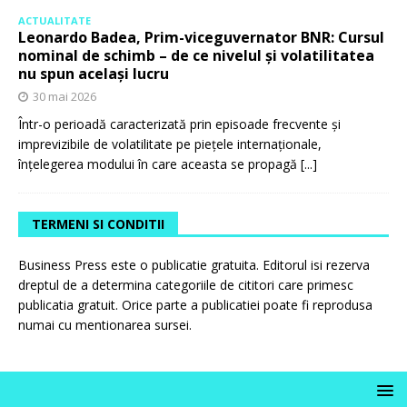
ACTUALITATE
Leonardo Badea, Prim-viceguvernator BNR: Cursul
nominal de schimb – de ce nivelul și volatilitatea
nu spun același lucru
30 mai 2026
Într-o perioadă caracterizată prin episoade frecvente și
imprevizibile de volatilitate pe piețele internaționale,
înțelegerea modului în care aceasta se propagă
[...]
TERMENI SI CONDITII
Business Press este o publicatie gratuita. Editorul isi rezerva
dreptul de a determina categoriile de cititori care primesc
publicatia gratuit. Orice parte a publicatiei poate fi reprodusa
numai cu mentionarea sursei.