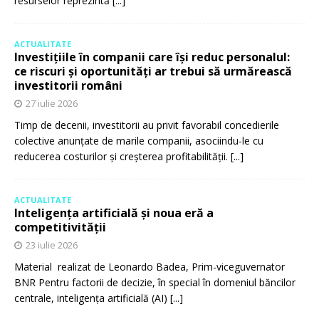
resurselor reprezintă
[...]
ACTUALITATE
Investițiile în companii care își reduc personalul:
ce riscuri și oportunități ar trebui să urmărească
investitorii români
27 iulie 2026
Timp de decenii, investitorii au privit favorabil concedierile
colective anunțate de marile companii, asociindu-le cu
reducerea costurilor și creșterea profitabilității.
[...]
ACTUALITATE
Inteligența artificială și noua eră a
competitivității
23 iulie 2026
Material realizat de Leonardo Badea, Prim-viceguvernator
BNR Pentru factorii de decizie, în special în domeniul băncilor
centrale, inteligența artificială (AI)
[...]