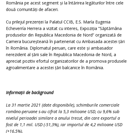
România pe acest segment şi la întărirea legăturilor între cele
două comunităţi de afaceri.
Cu prilejul prezenței la Palatul CCIB, E.S. María Eugenia
Echeverría Herrera a vizitat cu interes, Expoziția ”Săptămâna
produselor din Republica Macedonia de Nord” organizată de
Camera bucureșteană în parteneriat cu Ambasada acestei țări
în România. Diplomatul peruan, care este și ambasador
nerezident al țării sale în Republica Macedonia de Nord, a
apreciat pozitiv efortul organizatorilor de a promova produsele
agroalimentare a acestei țări balcanice în România.
Informații de background
La 31 martie 2021 (date disponibile), schimburile comerciale
româno-peruane s-au cifrat la 5,3 milioane USD, cu 9,6% sub
nivelul perioadei similare a anului trecut, din care exportul a
fost de 1,1 mil. USD (-51,3%), iar importul de 4,2 milioane USD
(+16,5%).