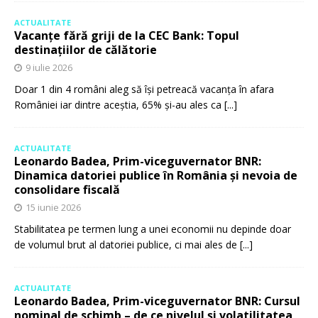
ACTUALITATE
Vacanțe fără griji de la CEC Bank: Topul
destinațiilor de călătorie
9 iulie 2026
Doar 1 din 4 români aleg să își petreacă vacanța în afara
României iar dintre aceștia, 65% și-au ales ca
[...]
ACTUALITATE
Leonardo Badea, Prim-viceguvernator BNR:
Dinamica datoriei publice în România și nevoia de
consolidare fiscală
15 iunie 2026
Stabilitatea pe termen lung a unei economii nu depinde doar
de volumul brut al datoriei publice, ci mai ales de
[...]
ACTUALITATE
Leonardo Badea, Prim-viceguvernator BNR: Cursul
nominal de schimb – de ce nivelul și volatilitatea