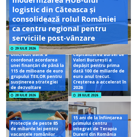
logistic din Căteasca și
consolidează rolul României
ca centru regional pentru
serviciile post-vânzare
29 IULIE 2026
UniCredit Bank a
Capitalizarea Bursei de
coordonat acordarea
Valori București a
unei finanțări de până la
depășit pentru prima
115 de milioane de euro
dată 100 de miliarde de
grupului TEILOR pentru
euro anul trecut.
susținerea strategiei
Creșterea a accelerat în
de dezvoltare
2026
28 IULIE 2026
28 IULIE 2026
15 ani de la înființarea
Protecție de peste 85
primului centru
de miliarde lei pentru
integrat de Terapia
vacanțele românilor
Durerii din România