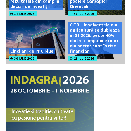
rezultatele din câmp în
poalele Carpaților
decizii de investiții
Orientali
31 IULIE 2026
30 IULIE 2026
CITR – Insolvențele din
agricultură se dublează
în S1 2026; peste 40%
dintre companiile mari
din sector sunt în risc
Cinci ani de PPC blue
financiar
30 IULIE 2026
29 IULIE 2026