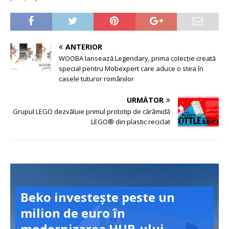
ANTERIOR
WOOBA lansează Legendary, prima colecție creată
special pentru Mobexpert care aduce o stea în
casele tuturor românilor
URMĂTOR
Grupul LEGO dezvăluie primul prototip de cărămidă
LEGO® din plastic reciclat
Beko investește peste un
milion de euro în
modernizarea HUB-ului