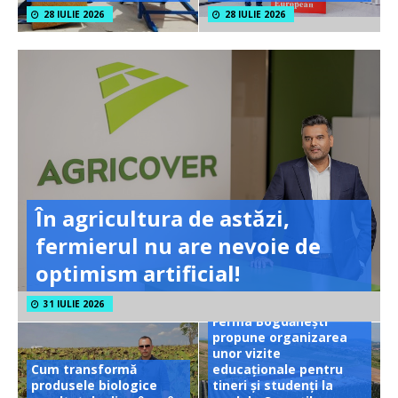
28 IULIE 2026
28 IULIE 2026
În agricultura de astăzi,
fermierul nu are nevoie de
optimism artificial!
31 IULIE 2026
Ferma Bogdănești
propune organizarea
unor vizite
Cum transformă
educaționale pentru
produsele biologice
tineri și studenți la