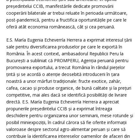
preşedintelui CCIB, manifestările dedicate promovării
cooperării bilaterale ar trebui reluate în perioada următoare,
post-pandemică, pentru a fructifica oportunităţile pe care le
oferă atât economia românească, cât şi cea peruană.
E.S. María Eugenia Echeverría Herrera a exprimat interesul ţării
sale pentru diversificarea produselor pe care le exportă în
România. În acest context, ambasadorul Republicii Peru la
Bucureşti a subliniat că PROMPERU, Agenția peruană pentru
promovarea exportului, a trecut România în rândul piețelor
țintă și se acordă o atenţie deosebită introducerii în țara
noastră a unor mărfuri tradiționale: fructe exotice, zahăr,
cafea, cacao şi produse organice, de bună calitate şi la preţuri
competitive, mai ales dacă se identifică posibilităţi de livrare
directă. E.S. María Eugenia Echeverría Herrera a apreciat
propunerile președintelui CCIB și a exprimat întreaga
deschidere pentru organizarea unor seminarii, mese rotunde și
posibil miniexpoziții, în cadrul cărora să fie oferite informaţii
valoroase despre sectorul agro-alimentar peruan şi care să
contribuie la identificarea intereselor oamenilor de afaceri din