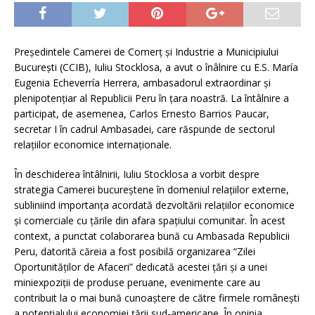
Preşedintele Camerei de Comerţ şi Industrie a Municipiului
Bucureşti (CCIB), Iuliu Stocklosa, a avut o înâlnire cu E.S. María
Eugenia Echeverría Herrera, ambasadorul extraordinar şi
plenipotenţiar al Republicii Peru în ţara noastră. La întâlnire a
participat, de asemenea, Carlos Ernesto Barrios Paucar,
secretar I în cadrul Ambasadei, care răspunde de sectorul
relaţiilor economice internaţionale.
În deschiderea întâlnirii, Iuliu Stocklosa a vorbit despre
strategia Camerei bucureștene în domeniul relațiilor externe,
subliniind importanţa acordată dezvoltării relaţiilor economice
şi comerciale cu ţările din afara spaţiului comunitar. În acest
context, a punctat colaborarea bună cu Ambasada Republicii
Peru, datorită căreia a fost posibilă organizarea “Zilei
Oportunităţilor de Afaceri” dedicată acestei ţări şi a unei
miniexpoziţii de produse peruane, evenimente care au
contribuit la o mai bună cunoaştere de către firmele româneşti
a potenţialului economiei ţării sud-americane. În opinia