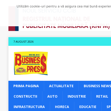
Utilizăm cookie-uri pentru a vă asigura cea mai bună experienț
7 AUGUST 2026
PRIMA PAGINA
ACTUALITATE
BUSINESS NEW
CONSTRUCTII
AUTO
INDUSTRIE
RETAIL
INFRASTRUCTURA
HORECA
EDUCATIE
S