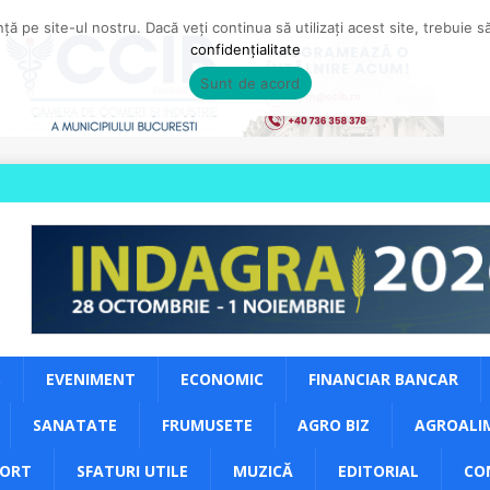
ă pe site-ul nostru. Dacă veți continua să utilizați acest site, trebuie 
confidențialitate
Sunt de acord
S
EVENIMENT
ECONOMIC
FINANCIAR BANCAR
SANATATE
FRUMUSETE
AGRO BIZ
AGROALI
PORT
SFATURI UTILE
MUZICĂ
EDITORIAL
CO