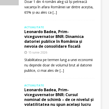
Doar 1 din 4 români aleg să își petreacă
vacanța în afara României iar dintre aceștia,
65% și-au ales ca
[...]
ACTUALITATE
Leonardo Badea, Prim-
viceguvernator BNR: Dinamica
datoriei publice în România și
nevoia de consolidare fiscală
15 iunie 2026
Stabilitatea pe termen lung a unei economii
nu depinde doar de volumul brut al datoriei
publice, ci mai ales de
[...]
ACTUALITATE
Leonardo Badea, Prim-
viceguvernator BNR: Cursul
nominal de schimb – de ce nivelul și
volatilitatea nu spun același lucru