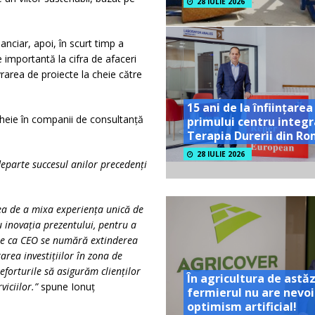
28 IULIE 2026
anciar, apoi, în scurt timp a
 importantă la cifra de afaceri
rarea de proiecte la cheie către
15 ani de la înființarea
 cheie în companii de consultanță
primului centru integr
Terapia Durerii din R
28 IULIE 2026
eparte succesul anilor precedenţi
ea de a mixa experiența unică de
u inovația prezentului, pentru a
mele ca CEO se numără extinderea
area investițiilor în zona de
eforturile să asigurăm clienţilor
În agricultura de astăz
viciilor.”
spune Ionuț
fermierul nu are nevoi
optimism artificial!