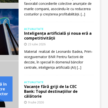
favorabil concedierile colective anunțate de
marile companii, asociindu-le cu reducerea
costurilor și creșterea profitabilității.
[...]
ACTUALITATE
Inteligența artificială și noua eră a
competitivității
23 iulie 2026
Material realizat de Leonardo Badea, Prim-
viceguvernator BNR Pentru factorii de
decizie, în special în domeniul băncilor
centrale, inteligența artificială (AI)
[...]
ACTUALITATE
ă în
Vacanțe fără griji de la CEC
tre
Bank: Topul destinațiilor de
ctor
călătorie
9 iulie 2026