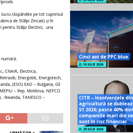
30 IULIE 2026
 Iproeb.
 lucru răspândite pe tot cuprinsul
abrica de Stâlpi Zincați) şi în
 pentru Stâlpi Electrici, una
Cinci ani de PPC blue
e numără:
30 IULIE 2026
c, CNAIR, Electrica,
 Retrasib, Energobit, Energotech,
anda, (ESO) EAD – Bulgaria, GE
, MEPIU – Rep. Moldova, NEPCO
CL -Rwanda, TANESCO –
CITR – Insolvențele din
agricultură se dubleaz
S1 2026; peste 40% din
companiile mari din se
sunt în risc financiar
29 IULIE 2026
URMĂTOR