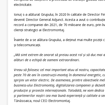
electricitate.
Ionuț s-a alăturat Grupului, în 2020 în calitate de Director Fin
devenit Director General Adjunct. Acesta a avut o contribuție
record a companiei din 2021, de 70 milioane de euro, prin liv
clienții strategici ai Electromontaj.
Înainte de a se alătura Grupului, a deţinut mai multe poziţii
și telecomunicații.
„Mă simt extrem de onorat să preiau acest rol şi să duc mai d
alături de o echipă de oameni extraordinari.
Vreau să folosesc cel mai important atuu al nostru, capacitat
peste 70 de ani în construcții-montaj în domeniul energetic, c
sprijini un viitor electric. De asemenea, printre obiectivele 
business-ului Electromontaj, digitalizarea companiei și dezvolt
producție și proiecte internaționale. Totodată, ne vom dedica 
și partenerilor noștri cea mai bună experienţă şi calitate a ser
Tănăsoaica, noul CEO Electromontaj.