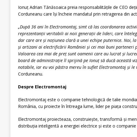
Ionuț Adrian Tănăsoaica preia responsabilitățile de CEO deț
Corduneanu care își încheie mandatul prin retragerea din acti
„După 36 ani în Electromontaj, simt că las coordonarea activi
reprezentanții veritabili ai noii generații de lideri, care întele
dar care are și noțiunea clară a unei echipe puternice. Noi, l
și artizani ai electrificării României și cei mai buni parteneri 
Valoarea cea mai de preț sunt oamenii care au lucrat și lucre
board de administrație îl sprijină pe Ionuț să ducă această vi
notabile, iar eu voi păstra mereu în suflet Electromontaj și le v
Corduneanu.
Despre Electromontaj
Electromontaj este o companie tehnologică de talie mondială,
România, cu proiecte în întreaga lume, lider pe piața constr
Electromontaj proiecteaza, construiește, transformă și menț
distribuţia inteligentă a energiei electrice și este o compani