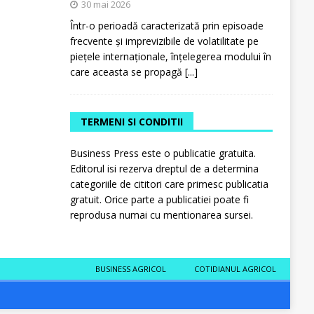
30 mai 2026
Într-o perioadă caracterizată prin episoade
frecvente și imprevizibile de volatilitate pe
piețele internaționale, înțelegerea modului în
care aceasta se propagă
[...]
TERMENI SI CONDITII
Business Press este o publicatie gratuita.
Editorul isi rezerva dreptul de a determina
categoriile de cititori care primesc publicatia
gratuit. Orice parte a publicatiei poate fi
reprodusa numai cu mentionarea sursei.
BUSINESS AGRICOL
COTIDIANUL AGRICOL