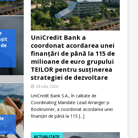
e
UniCredit Bank a
ășit
coordonat acordarea unei
 de
finanțări de până la 115 de
milioane de euro grupului
TEILOR pentru susținerea
strategiei de dezvoltare
28 iulie 2026
UniCredit Bank S.A., în calitate de
Coordinating Mandate Lead Arranger și
Bookrunner, a coordonat acordarea unei
finanțări de până la 115
[...]
de
ACTUALITATE