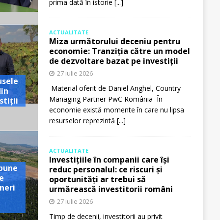
prima dată în istorie
[...]
ACTUALITATE
Miza următorului deceniu pentru
economie: Tranziția către un model
de dezvoltare bazat pe investiții
27 iulie 2026
usele
Material oferit de Daniel Anghel, Country
din
Managing Partner PwC România În
tiții
economie există momente în care nu lipsa
resurselor reprezintă
[...]
ACTUALITATE
Investițiile în companii care își
pune
reduc personalul: ce riscuri și
e
oportunități ar trebui să
neri
urmărească investitorii români
27 iulie 2026
Timp de decenii, investitorii au privit