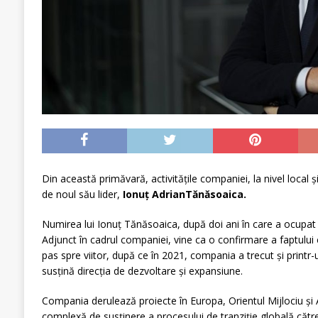
Din această primăvară, activitățile companiei, la nivel local 
de noul său lider,
Ionuț AdrianTănăsoaica.
Numirea lui Ionuț Tănăsoaica, după doi ani în care a ocupat 
Adjunct în cadrul companiei, vine ca o confirmare a faptulu
pas spre viitor, după ce în 2021, compania a trecut și printr
susțină direcția de dezvoltare și expansiune.
Compania derulează proiecte în Europa, Orientul Mijlociu și Af
complexă de susținere a procesului de tranziție globală către