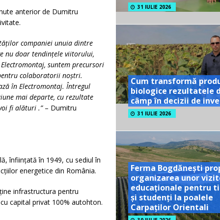
31 IULIE 2026
inute anterior de Dumitru
vitate.
tăților companiei unuia dintre
ge nu doar tendințele viitorului,
a Electromontaj, suntem precursori
pentru colaboratorii noștri.
Cum transformă prod
ază în Electromontaj. Întregul
biologice rezultatele 
ziune mai departe, cu rezultate
câmp în decizii de inves
oi fi alături .”
– Dumitru
31 IULIE 2026
 înființată în 1949, cu sediul în
Ferma Bogdănești pro
ucțiilor energetice din România.
organizarea unor vizit
educaționale pentru ti
ine infrastructura pentru
și studenți la poalele
e cu capital privat 100% autohton.
Carpaților Orientali