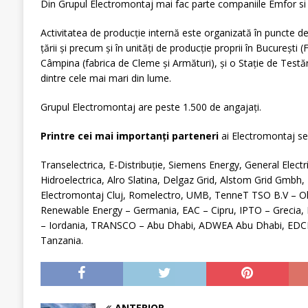
Din Grupul Electromontaj mai fac parte companiile Emfor si
Activitatea de producţie internă este organizată în puncte de
ţării și precum și în unităţi de producţie proprii în Bucureşti (F
Câmpina (fabrica de Cleme și Armături), și o Stație de Testări
dintre cele mai mari din lume.
Grupul Electromontaj are peste 1.500 de angajați.
Printre cei mai importanți parteneri
ai Electromontaj s
Transelectrica, E-Distribuție, Siemens Energy, General Electri
Hidroelectrica, Alro Slatina, Delgaz Grid, Alstom Grid Gmbh,
Electromontaj Cluj, Romelectro, UMB, TenneT TSO B.V – Ol
Renewable Energy – Germania, EAC – Cipru, IPTO – Grecia
– Iordania, TRANSCO – Abu Dhabi, ADWEA Abu Dhabi, ED
Tanzania.
ANTERIOR