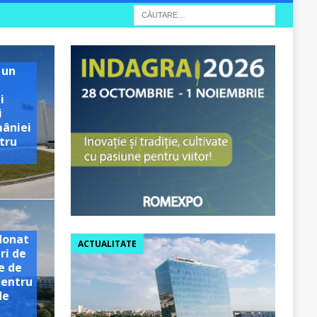
 un
i
i
mâniei
tru
e
donat
ACTUALITATE
ri de
e de
pentru
de