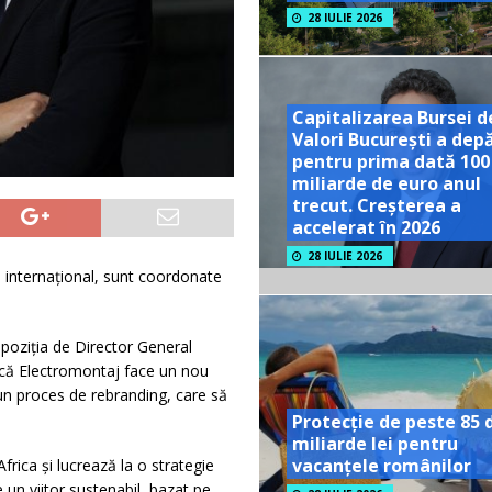
28 IULIE 2026
Capitalizarea Bursei d
Valori București a dep
pentru prima dată 100
miliarde de euro anul
trecut. Creșterea a
accelerat în 2026
28 IULIE 2026
și internațional, sunt coordonate
poziția de Director General
i că Electromontaj face un nou
-un proces de rebranding, care să
Protecție de peste 85 
miliarde lei pentru
vacanțele românilor
rica și lucrează la o strategie
 un viitor sustenabil, bazat pe