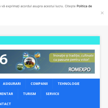
să vă exprimați acordul asupra acestui lucru. Citește
Politica de
ASIGURARI
COMPANII
TEHNOLOGIE
MENTAR
TURISM
SERVICII
NTACT