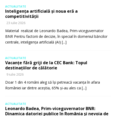
ACTUALITATE
Inteligența artificială și noua eră a
competitivității
23 iulie 2026
Material realizat de Leonardo Badea, Prim-viceguvernator
BNR Pentru factorii de decizie, în special în domeniul băncilor
centrale, inteligența artificială (AI)
[...]
ACTUALITATE
Vacanțe fără griji de la CEC Bank: Topul
destinațiilor de călătorie
9 iulie 2026
Doar 1 din 4 români aleg să își petreacă vacanța în afara
României iar dintre aceștia, 65% și-au ales ca
[...]
ACTUALITATE
Leonardo Badea, Prim-viceguvernator BNR:
Dinamica datoriei publice în România și nevoia de