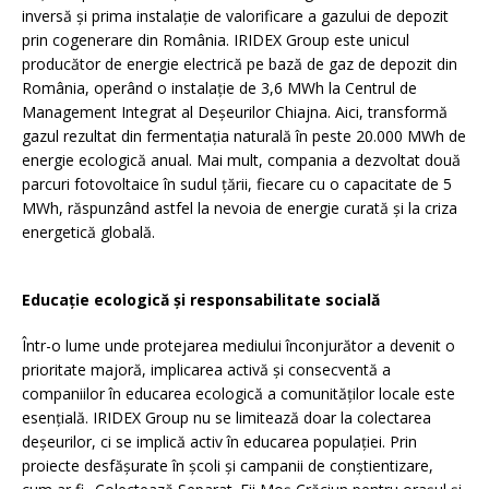
inversă și prima instalație de valorificare a gazului de depozit
prin cogenerare din România. IRIDEX Group este unicul
producător de energie electrică pe bază de gaz de depozit din
România, operând o instalație de 3,6 MWh la Centrul de
Management Integrat al Deșeurilor Chiajna. Aici, transformă
gazul rezultat din fermentația naturală în peste 20.000 MWh de
energie ecologică anual. Mai mult, compania a dezvoltat două
parcuri fotovoltaice în sudul țării, fiecare cu o capacitate de 5
MWh, răspunzând astfel la nevoia de energie curată și la criza
energetică globală.
Educație ecologică și responsabilitate socială
Într-o lume unde protejarea mediului înconjurător a devenit o
prioritate majoră, implicarea activă și consecventă a
companiilor în educarea ecologică a comunităților locale este
esențială. IRIDEX Group nu se limitează doar la colectarea
deșeurilor, ci se implică activ în educarea populației. Prin
proiecte desfășurate în școli și campanii de conștientizare,