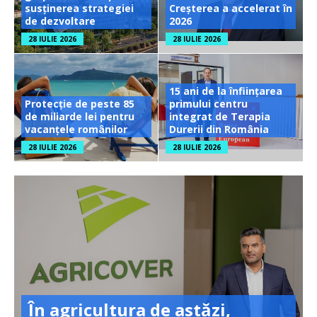
susținerea strategiei
Creșterea a accelerat în
de dezvoltare
2026
28 IULIE 2026
28 IULIE 2026
15 ani de la înființarea
Protecție de peste 85
primului centru
de miliarde lei pentru
integrat de Terapia
vacanțele românilor
Durerii din România
28 IULIE 2026
28 IULIE 2026
În agricultura de astăzi,