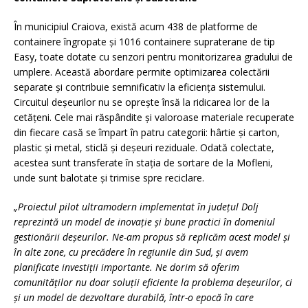
În municipiul Craiova, există acum 438 de platforme de
containere îngropate și 1016 containere supraterane de tip
Easy, toate dotate cu senzori pentru monitorizarea gradului de
umplere. Această abordare permite optimizarea colectării
separate și contribuie semnificativ la eficiența sistemului.
Circuitul deşeurilor nu se opreşte însă la ridicarea lor de la
cetăţeni. Cele mai răspândite și valoroase materiale recuperate
din fiecare casă se împart în patru categorii: hârtie şi carton,
plastic şi metal, sticlă şi deşeuri reziduale. Odată colectate,
acestea sunt transferate în stația de sortare de la Mofleni,
unde sunt balotate și trimise spre reciclare.
„Proiectul pilot ultramodern implementat în județul Dolj
reprezintă un model de inovație și bune practici în domeniul
gestionării deșeurilor. Ne-am propus să replicăm a
cest model și
în
alte zone, cu precădere în regiunile din Sud, și avem
planificate investiții importante. Ne dorim să oferim
comunităților nu doar soluții eficiente la problema deșeurilor, ci
și un model de dezvoltare durabilă, într-o epocă în care