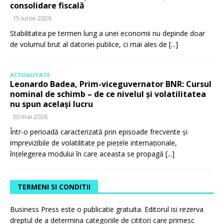
consolidare fiscală
15 iunie 2026
Stabilitatea pe termen lung a unei economii nu depinde doar
de volumul brut al datoriei publice, ci mai ales de
[...]
ACTUALITATE
Leonardo Badea, Prim-viceguvernator BNR: Cursul
nominal de schimb – de ce nivelul și volatilitatea
nu spun același lucru
30 mai 2026
Într-o perioadă caracterizată prin episoade frecvente și
imprevizibile de volatilitate pe piețele internaționale,
înțelegerea modului în care aceasta se propagă
[...]
TERMENI SI CONDITII
Business Press este o publicatie gratuita. Editorul isi rezerva
dreptul de a determina categoriile de cititori care primesc