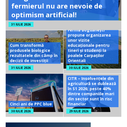
fermierul nu are nevoie de
optimism artificial!
31 IULIE 2026
Ferma Bogdănești
propune organizarea
unor vizite
Cum transformă
educaționale pentru
produsele biologice
tineri și studenți la
rezultatele din câmp în
poalele Carpaților
decizii de investiții
Orientali
31 IULIE 2026
30 IULIE 2026
CITR – Insolvențele din
agricultură se dublează
în S1 2026; peste 40%
dintre companiile mari
din sector sunt în risc
Cinci ani de PPC blue
financiar
30 IULIE 2026
29 IULIE 2026