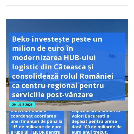
Beko investește peste un
milion de euro în
modernizarea HUB-ului
logistic din Căteasca și
consolidează rolul României
ca centru regional pentru
serviciile post-vânzare
29 IULIE 2026
UniCredit Bank a
Capitalizarea Bursei de
coordonat acordarea
Valori București a
unei finanțări de până la
depășit pentru prima
115 de milioane de euro
dată 100 de miliarde de
grupului TEILOR pentru
euro anul trecut.