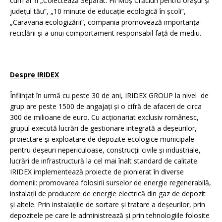
cum ar fi „Colectează Separat. Fii Moș Crăciun pentru orașul și
județul tău”, „10 minute de educație ecologică în școli”,
„Caravana ecologizării”, compania promovează importanța
reciclării și a unui comportament responsabil față de mediu.
Despre IRIDEX
Înființat în urmă cu peste 30 de ani, IRIDEX GROUP la nivel de
grup are peste 1500 de angajați și o cifră de afaceri de circa
300 de milioane de euro. Cu acționariat exclusiv românesc,
grupul execută lucrări de gestionare integrată a deșeurilor,
proiectare și exploatare de depozite ecologice municipale
pentru deșeuri nepericuloase, construcții civile și industriale,
lucrări de infrastructură la cel mai înalt standard de calitate.
IRIDEX implementează proiecte de pionierat în diverse
domenii: promovarea folosirii surselor de energie regenerabilă,
instalații de producere de energie electrică din gaz de depozit
și altele. Prin instalațiile de sortare și tratare a deșeurilor, prin
depozitele pe care le administrează și prin tehnologiile folosite