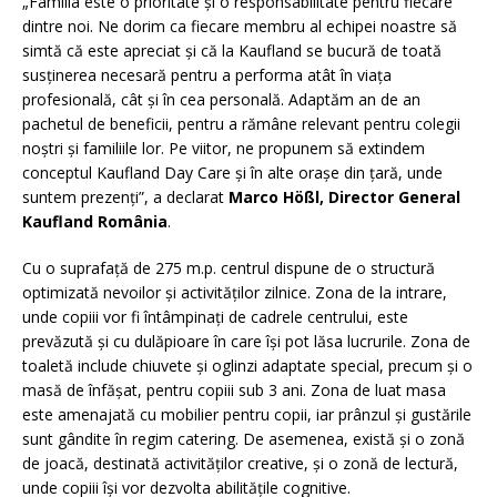
„Familia este o prioritate și o responsabilitate pentru fiecare
dintre noi. Ne dorim ca fiecare membru al echipei noastre să
simtă că este apreciat și că la Kaufland se bucură de toată
susținerea necesară pentru a performa atât în viața
profesională, cât și în cea personală. Adaptăm an de an
pachetul de beneficii, pentru a rămâne relevant pentru colegii
noștri și familiile lor. Pe viitor, ne propunem să extindem
conceptul Kaufland Day Care și în alte orașe din țară, unde
suntem prezenți”, a declarat
Marco Hößl, Director General
Kaufland România
.
Cu o suprafață de 275 m.p. centrul dispune de o structură
optimizată nevoilor și activităților zilnice. Zona de la intrare,
unde copiii vor fi întâmpinați de cadrele centrului, este
prevăzută și cu dulăpioare în care își pot lăsa lucrurile. Zona de
toaletă include chiuvete și oglinzi adaptate special, precum și o
masă de înfășat, pentru copiii sub 3 ani. Zona de luat masa
este amenajată cu mobilier pentru copii, iar prânzul și gustările
sunt gândite în regim catering. De asemenea, există și o zonă
de joacă, destinată activităților creative, și o zonă de lectură,
unde copiii își vor dezvolta abilitățile cognitive.