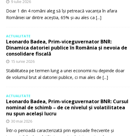
9 iulie 2026
Doar 1 din 4 români aleg să își petreacă vacanța în afara
României iar dintre aceștia, 65% și-au ales ca
[...]
ACTUALITATE
Leonardo Badea, Prim-viceguvernator BNR:
Dinamica datoriei publice în România și nevoia de
consolidare fiscală
15 iunie 2026
Stabilitatea pe termen lung a unei economii nu depinde doar
de volumul brut al datoriei publice, ci mai ales de
[...]
ACTUALITATE
Leonardo Badea, Prim-viceguvernator BNR: Cursul
nominal de schimb – de ce nivelul și volatilitatea
nu spun același lucru
30 mai 2026
Într-o perioadă caracterizată prin episoade frecvente și