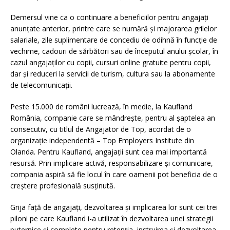
Demersul vine ca o continuare a beneficiilor pentru angajați
anunțate anterior, printre care se numără și majorarea grilelor
salariale, zile suplimentare de concediu de odihnă în funcție de
vechime, cadouri de sărbători sau de începutul anului școlar, în
cazul angajaților cu copii, cursuri online gratuite pentru copii,
dar și reduceri la servicii de turism, cultura sau la abonamente
de telecomunicații.
Peste 15.000 de români lucrează, în medie, la Kaufland
România, companie care se mândrește, pentru al șaptelea an
consecutiv, cu titlul de Angajator de Top, acordat de o
organizație independentă – Top Employers Institute din
Olanda. Pentru Kaufland, angajații sunt cea mai importantă
resursă. Prin implicare activă, responsabilizare și comunicare,
compania aspiră să fie locul în care oamenii pot beneficia de o
creștere profesională susținută.
Grija față de angajați, dezvoltarea și implicarea lor sunt cei trei
piloni pe care Kaufland i-a utilizat în dezvoltarea unei strategii
puternice și complete pentru retenția, instruirea și dezvoltarea