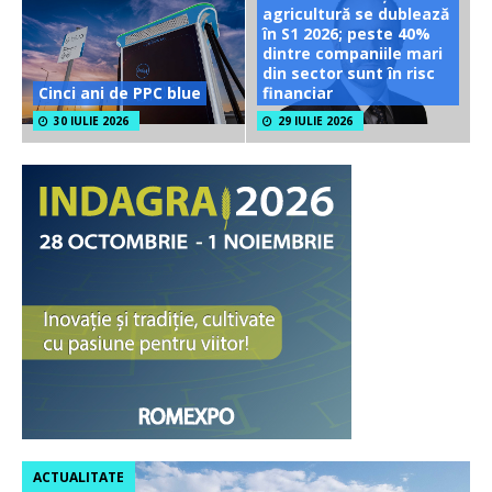
agricultură se dublează
în S1 2026; peste 40%
dintre companiile mari
din sector sunt în risc
Cinci ani de PPC blue
financiar
30 IULIE 2026
29 IULIE 2026
ACTUALITATE