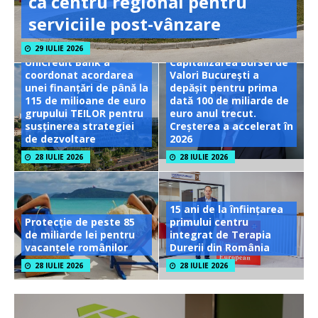
ca centru regional pentru
serviciile post-vânzare
29 IULIE 2026
UniCredit Bank a
Capitalizarea Bursei de
coordonat acordarea
Valori București a
unei finanțări de până la
depășit pentru prima
115 de milioane de euro
dată 100 de miliarde de
grupului TEILOR pentru
euro anul trecut.
susținerea strategiei
Creșterea a accelerat în
de dezvoltare
2026
28 IULIE 2026
28 IULIE 2026
15 ani de la înființarea
Protecție de peste 85
primului centru
de miliarde lei pentru
integrat de Terapia
vacanțele românilor
Durerii din România
28 IULIE 2026
28 IULIE 2026