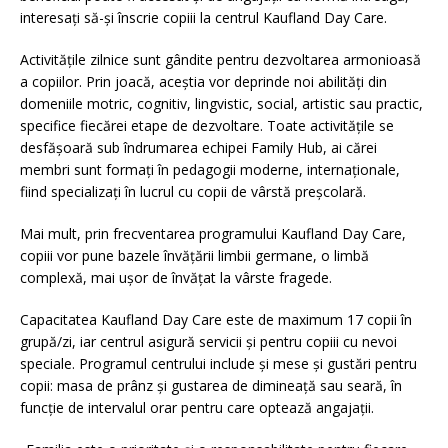
interesați să-și înscrie copiii la centrul Kaufland Day Care.
Activitățile zilnice sunt gândite pentru dezvoltarea armonioasă
a copiilor. Prin joacă, aceștia vor deprinde noi abilități din
domeniile motric, cognitiv, lingvistic, social, artistic sau practic,
specifice fiecărei etape de dezvoltare. Toate activitățile se
desfășoară sub îndrumarea echipei Family Hub, ai cărei
membri sunt formați în pedagogii moderne, internaționale,
fiind specializați în lucrul cu copii de vârstă preșcolară.
Mai mult, prin frecventarea programului Kaufland Day Care,
copiii vor pune bazele învățării limbii germane, o limbă
complexă, mai ușor de învățat la vârste fragede.
Capacitatea Kaufland Day Care este de maximum 17 copii în
grupă/zi, iar centrul asigură servicii și pentru copiii cu nevoi
speciale. Programul centrului include și mese și gustări pentru
copii: masa de prânz și gustarea de dimineață sau seară, în
funcție de intervalul orar pentru care optează angajații.