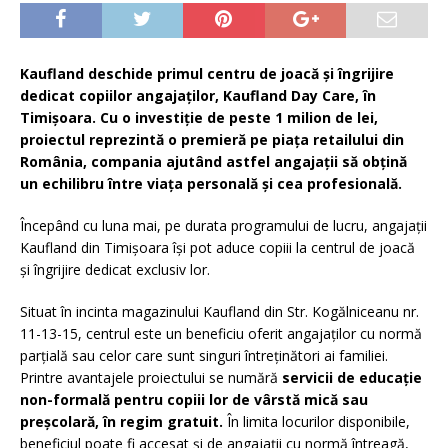
Kaufland deschide primul centru de joacă și îngrijire
dedicat copiilor angajaților, Kaufland Day Care, în
Timișoara. Cu o investiție de peste 1 milion de lei,
proiectul reprezintă o premieră pe piața retailului din
România, compania ajutând astfel angajații să obțină
un echilibru între viața personală și cea profesională.
Începând cu luna mai, pe durata programului de lucru, angajații
Kaufland din Timișoara își pot aduce copiii la centrul de joacă
și îngrijire dedicat exclusiv lor.
Situat în incinta magazinului Kaufland din Str. Kogălniceanu nr.
11-13-15, centrul este un beneficiu oferit angajaților cu normă
parțială sau celor care sunt singuri întreținători ai familiei.
Printre avantajele proiectului se numără
servicii de educație
non-formală pentru copiii lor de vârstă mică sau
preșcolară, în regim gratuit.
În limita locurilor disponibile,
beneficiul poate fi accesat și de angajații cu normă întreagă,