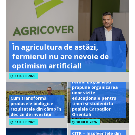
În agricultura de astăzi,
fermierul nu are nevoie de
optimism artificial!
31 IULIE 2026
Ferma Bogdănești
propune organizarea
unor vizite
Cum transformă
educaționale pentru
produsele biologice
tineri și studenți la
rezultatele din câmp în
poalele Carpaților
decizii de investiții
Orientali
31 IULIE 2026
30 IULIE 2026
CITR – Insolvențele din