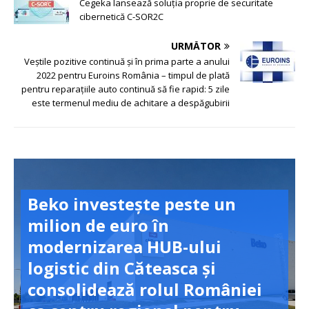
Cegeka lansează soluția proprie de securitate
cibernetică C-SOR2C
URMĂTOR
Veștile pozitive continuă și în prima parte a anului
2022 pentru Euroins România – timpul de plată
pentru reparațiile auto continuă să fie rapid: 5 zile
este termenul mediu de achitare a despăgubirii
Beko investește peste un
milion de euro în
modernizarea HUB-ului
logistic din Căteasca și
consolidează rolul României