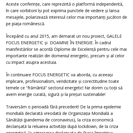
Aceste conferinţe, care reprezintă o platformă independentă,
în care vorbitorii îşi pot exprima punctele de vedere şi lansa
mesajele, polarizează interesul celor mai importanţi jucători de
pe piaţa românescă.
Începând cu anul 2015, am demarat un nou proiect, GALELE
FOCUS ENERGETIC și DOAMNE ÎN ENERGIE. În cadrul
manifestărilor se acordă Diplome de Excelenţă pentru cele mai
importante realizări din domeniul energetic, precum şi al celor
cu impact asupra acestuia.
În continuare FOCUS ENERGETIC va aborda, cu aceeași
implicare, profesionalism, veridicitate și corectitudine toate
temele ce ”frământă” sectorul energetic! Ne dorim cu toții să
avem energie curată, sigură și la prețuri sustenabile!
Traversăm o perioadă fără precedent! De la prima epidemie
mondială declarată vreodată de Organizația Mondială a
Sănătății (pandemia de coronavirus), la criza economică
declanșată la reluarea activității după lockdown, de la criza
energetică, la agresiunea declanșata de Rusia împotriva