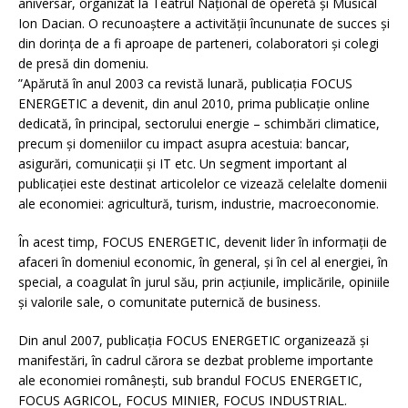
aniversar, organizat la Teatrul Național de operetă și Musical
Ion Dacian. O recunoaștere a activității încununate de succes și
din dorința de a fi aproape de parteneri, colaboratori și colegi
de presă din domeniu.
”Apărută în anul 2003 ca revistă lunară, publicația FOCUS
ENERGETIC a devenit, din anul 2010, prima publicaţie online
dedicată, în principal, sectorului energie – schimbări climatice,
precum şi domeniilor cu impact asupra acestuia: bancar,
asigurări, comunicaţii şi IT etc. Un segment important al
publicaţiei este destinat articolelor ce vizează celelalte domenii
ale economiei: agricultură, turism, industrie, macroeconomie.
În acest timp, FOCUS ENERGETIC, devenit lider în informaţii de
afaceri în domeniul economic, în general, şi în cel al energiei, în
special, a coagulat în jurul său, prin acţiunile, implicările, opiniile
şi valorile sale, o comunitate puternică de business.
Din anul 2007, publicaţia FOCUS ENERGETIC organizează şi
manifestări, în cadrul cărora se dezbat probleme importante
ale economiei româneşti, sub brandul FOCUS ENERGETIC,
FOCUS AGRICOL, FOCUS MINIER, FOCUS INDUSTRIAL.