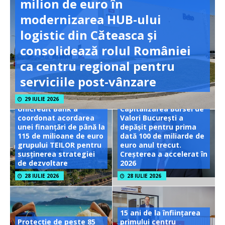
milion de euro în
modernizarea HUB-ului
logistic din Căteasca și
consolidează rolul României
ca centru regional pentru
serviciile post-vânzare
29 IULIE 2026
UniCredit Bank a
Capitalizarea Bursei de
coordonat acordarea
Valori București a
unei finanțări de până la
depășit pentru prima
115 de milioane de euro
dată 100 de miliarde de
grupului TEILOR pentru
euro anul trecut.
susținerea strategiei
Creșterea a accelerat în
de dezvoltare
2026
28 IULIE 2026
28 IULIE 2026
15 ani de la înființarea
Protecție de peste 85
primului centru