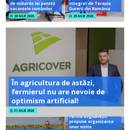
de miliarde lei pentru
integrat de Terapia
vacanțele românilor
Durerii din România
28 IULIE 2026
28 IULIE 2026
În agricultura de astăzi,
fermierul nu are nevoie de
optimism artificial!
31 IULIE 2026
Ferma Bogdănești
propune organizarea
unor vizite