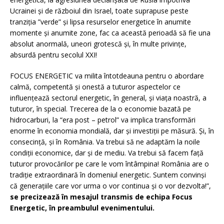
Ucrainei și de războiul din Israel, toate suprapuse peste
tranziția ”verde” și lipsa resurselor energetice în anumite
momente și anumite zone, fac ca această perioadă să fie una
absolut anormală, uneori grotescă și, în multe privințe,
absurdă pentru secolul XXI!
FOCUS ENERGETIC va milita întotdeauna pentru o abordare
calmă, competentă și onestă a tuturor aspectelor ce
influențează sectorul energetic, în general, și viața noastră, a
tuturor, în special. Trecerea de la o economie bazată pe
hidrocarburi, la “era post – petrol” va implica transformări
enorme în economia mondială, dar şi investiţii pe măsură. Și, în
consecință, și în România. Va trebui să ne adaptăm la noile
condiții economice, dar și de mediu. Va trebui să facem față
tuturor provocărilor pe care le vom întâmpina! România are o
tradiție extraordinară în domeniul energetic. Suntem convinși
că generațiile care vor urma o vor continua și o vor dezvolta!”,
se precizează în mesajul transmis de echipa Focus
Energetic, în preambulul evenimentului.