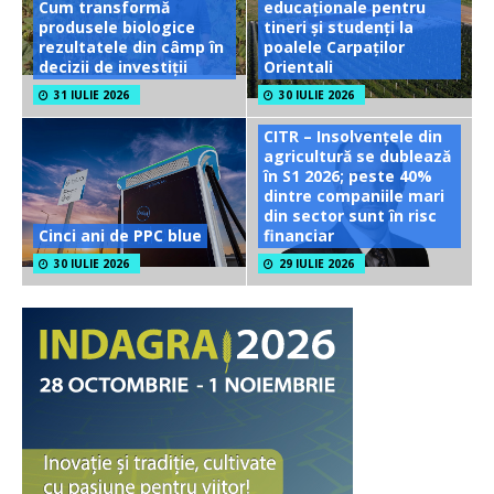
Cum transformă
educaționale pentru
produsele biologice
tineri și studenți la
rezultatele din câmp în
poalele Carpaților
decizii de investiții
Orientali
31 IULIE 2026
30 IULIE 2026
CITR – Insolvențele din
agricultură se dublează
în S1 2026; peste 40%
dintre companiile mari
din sector sunt în risc
Cinci ani de PPC blue
financiar
30 IULIE 2026
29 IULIE 2026