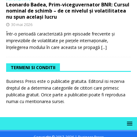
Leonardo Badea, Prim-viceguvernator BNR: Cursul
nominal de schimb – de ce nivelul și volatilitatea
nu spun același lucru
30 mai 2026
Într-o perioadă caracterizată prin episoade frecvente și
imprevizibile de volatilitate pe piețele internaționale,
înțelegerea modului în care aceasta se propagă
[...]
TERMENI SI CONDITII
Business Press este o publicatie gratuita. Editorul isi rezerva
dreptul de a determina categoriile de cititori care primesc
publicatia gratuit. Orice parte a publicatiei poate fi reprodusa
numai cu mentionarea sursei.