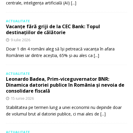
centrale, inteligența artificială (AI)
[...]
ACTUALITATE
Vacanțe fără griji de la CEC Bank: Topul
destinațiilor de călătorie
9 iulie 2026
Doar 1 din 4 români aleg să își petreacă vacanța în afara
României iar dintre aceștia, 65% și-au ales ca
[...]
ACTUALITATE
Leonardo Badea, Prim-viceguvernator BNR:
Dinamica datoriei publice în România și nevoia de
consolidare fiscală
15 iunie 2026
Stabilitatea pe termen lung a unei economii nu depinde doar
de volumul brut al datoriei publice, ci mai ales de
[...]
ACTUALITATE