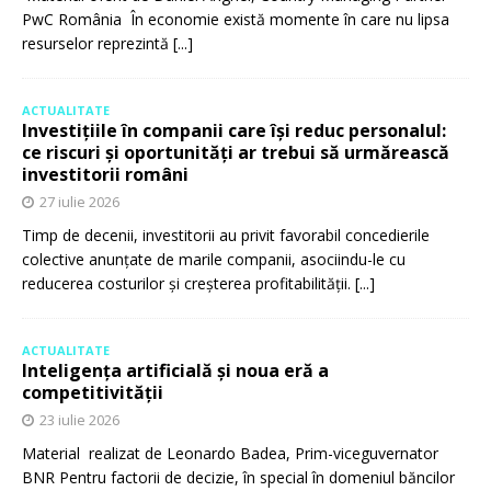
PwC România În economie există momente în care nu lipsa
resurselor reprezintă
[...]
ACTUALITATE
Investițiile în companii care își reduc personalul:
ce riscuri și oportunități ar trebui să urmărească
investitorii români
27 iulie 2026
Timp de decenii, investitorii au privit favorabil concedierile
colective anunțate de marile companii, asociindu-le cu
reducerea costurilor și creșterea profitabilității.
[...]
ACTUALITATE
Inteligența artificială și noua eră a
competitivității
23 iulie 2026
Material realizat de Leonardo Badea, Prim-viceguvernator
BNR Pentru factorii de decizie, în special în domeniul băncilor