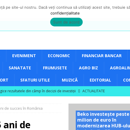
ă pe site-ul nostru. Dacă veți continua să utilizați acest site, trebuie 
confidențialitate
Sunt de acord
S
EVENIMENT
ECONOMIC
FINANCIAR BANCAR
SANATATE
FRUMUSETE
AGRO BIZ
AGROALI
PORT
SFATURI UTILE
MUZICĂ
EDITORIAL
CO
e rezultatele din câmp în decizii de investiții
ACTUALITATE
area unor vizite educaționale pentru tineri și studenți la poalele
ni de succes în România
Beko investește peste
milion de euro în
ITATE
 ani de
modernizarea HUB-ulu