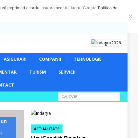
să vă exprimați acordul asupra acestui lucru. Citește
Politica de
ASIGURARI
COMPANII
TEHNOLOGIE
MENTAR
TURISM
SERVICII
NTACT
 un
ACTUALITATE
i