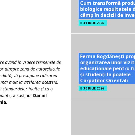
Cum transformă prod
biologice rezultatele 
câmp în decizii de inves
31 IULIE 2026
Ferma Bogdănești pro
organizarea unor vizit
tere având în vedere termenele de
educaționale pentru ti
lor dinspre zona de autovehicule
și studenți la poalele
mediată, vă presupune ridicarea
Carpaților Orientali
mai mult la cizelarea acesteia.
 standardelor înalte și cu o
30 IULIE 2026
ediat
», a susținut
Daniel
nia
.