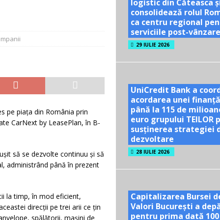
ră se dublează în S1 2026; peste 40% dintre companiile mari din sector
logistic din Căteasca ș
consolidează rolul Ro
ca centru regional pen
serviciile post-vânzar
l nu are nevoie de optimism artificial!
ACTUALITATE
mpanii
29 IULIE 2026
UniCredit Bank a coor
acordarea unei finanță
până la 115 de milioan
s pe piața din România prin
euro grupului TEILOR 
ate CarNext by LeasePlan, în B-
susținerea strategiei 
dezvoltare
28 IULIE 2026
ușit să se dezvolte continuu și să
nal, administrând până în prezent
Capitalizarea Bursei d
ii la timp, în mod eficient,
Valori București a dep
stei direcții pe trei arii ce țin
pentru prima dată 100
 anvelope, spălătorii, mașini de