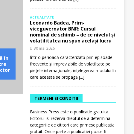
ACTUALITATE
Leonardo Badea, Prim-
viceguvernator BNR: Cursul
nominal de schimb – de ce nivelul și
volatilitatea nu spun același lucru
30 mai 2026
Într-o perioadă caracterizată prin episoade
ă în
tre
frecvente și imprevizibile de volatilitate pe
ctor
piețele internaționale, înțelegerea modului în
care aceasta se propagă
[...]
TERMENI SI CONDITII
Business Press este o publicatie gratuita.
Editorul isi rezerva dreptul de a determina
categoriile de cititori care primesc publicatia
gratuit. Orice parte a publicatiei poate fi