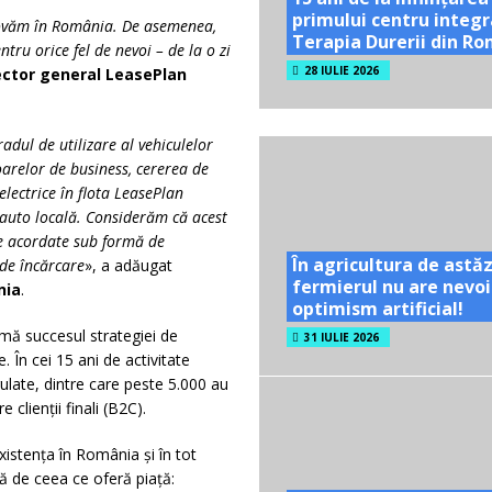
primului centru integr
movăm în România. De asemenea,
Terapia Durerii din R
tru orice fel de nevoi – de la o zi
28 IULIE 2026
ctor general LeasePlan
dul de utilizare al vehiculelor
oarelor de business, cererea de
lectrice în flota LeasePlan
 auto locală. Considerăm că acest
e acordate sub formă de
În agricultura de astăz
r de încărcare
», a adăugat
fermierul nu are nevoi
nia
.
optimism artificial!
ă succesul strategiei de
31 IULIE 2026
. În cei 15 ani de activitate
late, dintre care peste 5.000 au
lienții finali (B2C).
xistența în România și în tot
ță de ceea ce oferă piață: