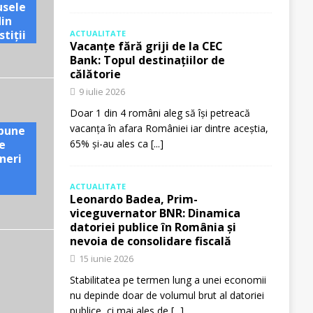
usele
din
tiții
ACTUALITATE
Vacanțe fără griji de la CEC
Bank: Topul destinațiilor de
călătorie
9 iulie 2026
Doar 1 din 4 români aleg să își petreacă
vacanța în afara României iar dintre aceștia,
pune
e
65% și-au ales ca
[...]
neri
ACTUALITATE
Leonardo Badea, Prim-
viceguvernator BNR: Dinamica
datoriei publice în România și
nevoia de consolidare fiscală
15 iunie 2026
Stabilitatea pe termen lung a unei economii
nu depinde doar de volumul brut al datoriei
publice, ci mai ales de
[...]