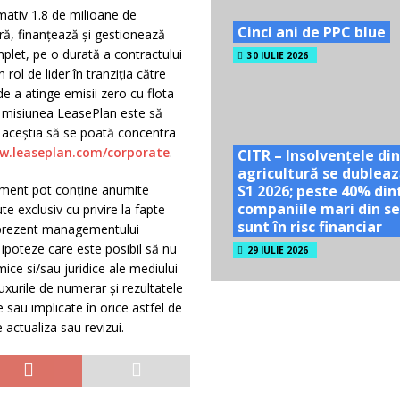
mativ 1.8 de milioane de
Cinci ani de PPC blue
ră, finanțează și gestionează
mplet, pe o durată a contractului
30 IULIE 2026
ol de lider în tranziția către
de a atinge emisii zero cu flota
, misiunea LeasePlan este să
ca aceștia să se poată concentra
w.leaseplan.com/corporate
.
CITR – Insolvențele din
agricultură se dubleaz
S1 2026; peste 40% din
cument pot conține anumite
companiile mari din se
te exclusiv cu privire la fapte
sunt în risc financiar
în prezent managementului
 ipoteze care este posibil să nu
29 IULIE 2026
mice si/sau juridice ale mediului
luxurile de numerar și rezultatele
 sau implicate în orice astfel de
 actualiza sau revizui.