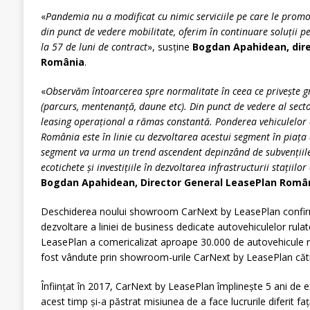
«
Pandemia nu a modificat cu nimic serviciile pe care le pro
din punct de vedere mobilitate, oferim în continuare soluții pen
la 57 de luni de contract
», susține
Bogdan Apahidean, dire
România
.
«
Observăm întoarcerea spre normalitate în ceea ce privește gra
(parcurs, mentenanță, daune etc). Din punct de vedere al sect
leasing operațional a rămas constantă. Ponderea vehiculelor e
România este în linie cu dezvoltarea acestui segment în piața
segment va urma un trend ascendent depinzând de subvențiil
ecotichete și investițiile în dezvoltarea infrastructurii stațiilo
Bogdan Apahidean, Director General LeasePlan Româ
Deschiderea noului showroom CarNext by LeasePlan confirm
dezvoltare a liniei de business dedicate autovehiculelor rulate
LeasePlan a comericalizat aproape 30.000 de autovehicule ru
fost vândute prin showroom-urile CarNext by LeasePlan către c
Înființat în 2017, CarNext by LeasePlan împlinește 5 ani de e
acest timp și-a păstrat misiunea de a face lucrurile diferit fa