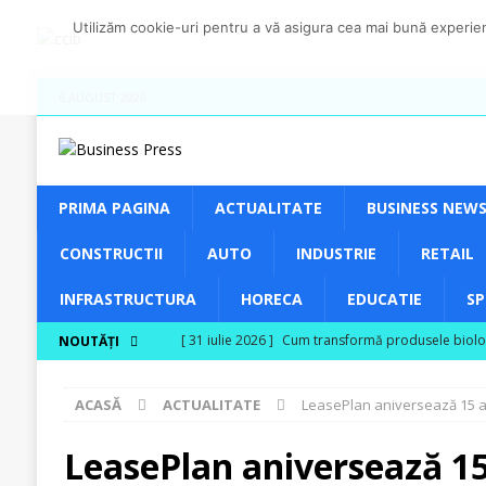
Utilizăm cookie-uri pentru a vă asigura cea mai bună experienț
6 AUGUST 2026
PRIMA PAGINA
ACTUALITATE
BUSINESS NEW
CONSTRUCTII
AUTO
INDUSTRIE
RETAIL
INFRASTRUCTURA
HORECA
EDUCATIE
S
[ 31 iulie 2026 ]
Cum transformă produsele biologic
NOUTĂȚI
[ 30 iulie 2026 ]
Ferma Bogdănești propune organiz
ACASĂ
ACTUALITATE
LeasePlan aniversează 15 a
Carpaților Orientali
ACTUALITATE
[ 30 iulie 2026 ]
Cinci ani de PPC blue
ACTUAL
LeasePlan aniversează 15