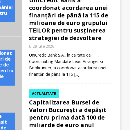
UniCredit Bank a
i
coordonat acordarea unei
mâniei
tru
finanțări de până la 115 de
e
milioane de euro grupului
TEILOR pentru susținerea
strategiei de dezvoltare
28 iulie 2026
donat
UniCredit Bank S.A., în calitate de
ri de
Coordinating Mandate Lead Arranger și
e de
Bookrunner, a coordonat acordarea unei
pentru
finanțări de până la 115
[...]
de
ACTUALITATE
Capitalizarea Bursei de
Valori București a depășit
e
pentru prima dată 100 de
ășit
miliarde de euro anul
 de