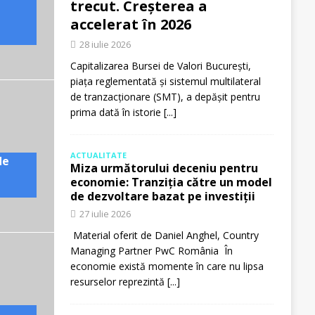
trecut. Creșterea a
accelerat în 2026
28 iulie 2026
Capitalizarea Bursei de Valori București,
piața reglementată și sistemul multilateral
de tranzacționare (SMT), a depășit pentru
prima dată în istorie
[...]
ACTUALITATE
de
Miza următorului deceniu pentru
economie: Tranziția către un model
de dezvoltare bazat pe investiții
27 iulie 2026
Material oferit de Daniel Anghel, Country
Managing Partner PwC România În
economie există momente în care nu lipsa
resurselor reprezintă
[...]