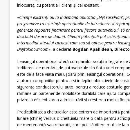
înlocuire), cu potențialii clienți și cei existenți.
«
Clienții existenți au la îndemână aplicația „MyLeasePlan”, pr
programeze cu ușurință operațiunile de întreținere și reparații
genereze rapoarte financiare pentru fiecare autovehicul, să pri
deschidă dosare de daună. Clienții potențiali pot achiziționa 
intermediul site-ului carnext.com sau să opteze pentru leasin
DigitalShowroom
», a declarat
Bogdan Apahidean, Directo
Leasingul operațional oferă companiilor soluții integrate de 
Indiferent de numărul de autovehicule din flota unei compa
este de a face viața mai ușoară prin leasingul operațional. C
ajutorul companiilor pentru a-și îndeplini obiectivele de suste
siguranța conducătorului auto, pentru a reduce costurile g
rămâne un partener de mobilitate durabilă care ajută compani
privire la eficientizarea administrării și creșterea mobilității p
Predictibilitatea cheltuielilor este extrem de importantă pen
lunare (chirie) versus o cheltuială mare o dată pentru achiziți
de mentenanță sau reparații, care pot să difere mult de la o l