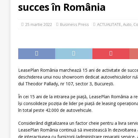
[ 29 iulie 2026 ]
CITR – Insolvențele din agricultu
succes în România
sunt în risc financiar
ACTUALITATE
[ 31 iulie 2026 ]
În agricultura de astăzi, fermieru
25 martie 2022
Business Press
ACTUALITATE
,
Auto
,
Co
LeasePlan România marchează 15 ani de activitate de succe
deschiderea unui nou showroom dedicat autovehiculelor rul
dul Theodor Pallady, nr 107, sector 3, București.
În cei 15 ani de la intrarea pe piață, LeasePlan România a re
își consolideze poziția de lider pe piață de leasing operațio
în total peste 42.000 de autovehicule.
Considerând digitalizarea un factor cheie pentru a livra servic
LeasePlan România continuă să investească în dezvoltarea acea
de interacțiunea cu furnizorii (administrare reparații service,