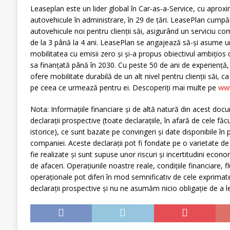
Leaseplan este un lider global în Car-as-a-Service, cu aproxi
autovehicule în administrare, în 29 de țări. LeasePlan cumpă
autovehicule noi pentru clienții săi, asigurând un serviciu co
de la 3 până la 4 ani. LeasePlan se angajează să-și asume un r
mobilitatea cu emisii zero și și-a propus obiectivul ambițios 
sa finanțată până în 2030. Cu peste 50 de ani de experiență
ofere mobilitate durabilă de un alt nivel pentru clienții săi, 
pe ceea ce urmează pentru ei. Descoperiți mai multe pe
ww
Nota: Informațiile financiare și de altă natură din acest do
declarații prospective (toate declarațiile, în afară de cele făcu
istorice), ce sunt bazate pe convingeri și date disponibile 
companiei. Aceste declarații pot fi fondate pe o varietate de
fie realizate și sunt supuse unor riscuri și incertitudini econo
de afaceri. Operațiunile noastre reale, condițiile financiare, f
operaționale pot diferi în mod semnificativ de cele exprimate
declarații prospective și nu ne asumăm nicio obligație de a le