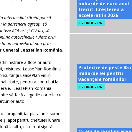
miliarde de euro anul
trecut. Creșterea a
accelerat în 2026
in intermediul căreia pot să
28 IULIE 2026
 la partenerii agreați, să
nteze RCA-uri și CIV-uri, să
online autovehicule rulate prin
g la un autovehicul nou prin
r General LeasePlan România
.
administrare a flotelor auto.
Protecție de peste 85 
nii, misiunea LeasePlan România
miliarde lei pentru
onsultanții LeasePlan vin în
vacanțele românilor
nabilitate, pentru a contribui la
28 IULIE 2026
enerale. LeasePlan România
ile să facă alegerile corecte cu
arcurilor auto.
tru companii, iar plata unei sume
e și apoi pentru cheltuieli lunare
ună la alta, este mai sigură.
15 ani de la înființarea