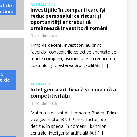
ACTUALITATE
at de
Investițiile în companii care își
omânia
reduc personalul: ce riscuri și
oportunități ar trebui să
urmărească investitorii români
27 iulie 2026
Timp de decenii, investitorii au privit
favorabil concedierile colective anunțate de
marile companii, asociindu-le cu reducerea
costurilor și creșterea profitabilității.
[...]
i,
e de
ACTUALITATE
Inteligența artificială și noua eră a
competitivității
23 iulie 2026
Material realizat de Leonardo Badea, Prim-
viceguvernator BNR Pentru factorii de
decizie, în special în domeniul băncilor
centrale, inteligența artificială (AI)
[...]