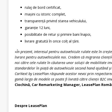
rulaj de bord certificat,
mașini cu istoric complet,
transparență privind starea vehiculului,
garanție 12 luni,
posibilitate de retur și primire bani înapoi,
livrare gratuită în orice colț al țării.
«
În prezent, interesul pentru autovehicule rulate este în creș
livrare pentru autovehiculele noi. Credem că migrarea clienți
noi către cele rulate în căutarea unor soluții de mobilitate i
standardelor în piață de autovehicule second hand ajutând și 
CarNext by LeasePlan răspunde acestor nevoi prin respectarea
gamă larga de modele ce poate fi livrată către clienții B2C im
Ciochină, Car Remarketing Manager, LeasePlan Româ
Despre LeasePlan