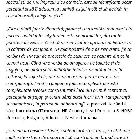
specialiști de HR, împreună cu echipele, este să identificăm acest
potențial și să îl aducem la lumină, astfel încât ei să devină, în
cele din urmă, colegii noștri
.”
„
Este o piață foarte dinamică, poate și cu așteptări mai mari din
partea candidaților. Agilitatea este pe primul loc, din toate
punctele de vedere. Cred că ne reinventăm aproape în fiecare zi,
în calitate de companie. Nevoia noastră de a ne reinventa, fie că
vorbim de HR sau de procesele de business, se resimte din ce în
ce mai acut. Când vine vorba de atragerea de talente și de
angajați, ne uităm și la abilitățile tehnice, ne uităm la un fit
cultural, la soft skills, dar punem accent foarte mare și pe
transparență. Fiind o companie foarte complexă, această
complexitate trebuie conștientizată încă din primul contact cu
potențialii angajați și continuând acest lucru prin transparență
și comunicare, în partea de onboarding
”, a precizat, la rândul
său,
Loredana Gîlmeanu
, HR Country Lead Romania & HRBP
Romania, Bulgaria, Adriatics, Nestlé România.
„
Suntem un business tânăr, suntem încă start-up și, cu atât mai
mult, este extrem de important să construim un brand care să