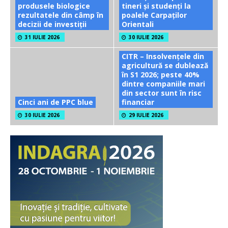
produsele biologice
tineri și studenți la
rezultatele din câmp în
poalele Carpaților
decizii de investiții
Orientali
31 IULIE 2026
30 IULIE 2026
CITR – Insolvențele din
agricultură se dublează
în S1 2026; peste 40%
dintre companiile mari
din sector sunt în risc
Cinci ani de PPC blue
financiar
30 IULIE 2026
29 IULIE 2026