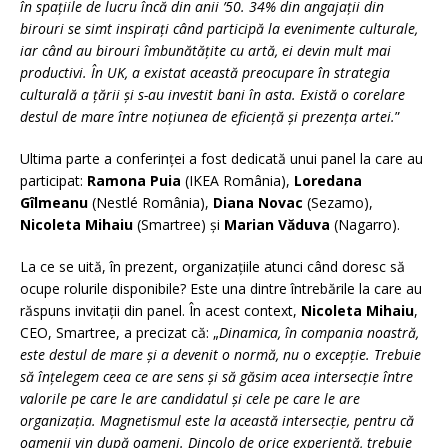
în spațiile de lucru încă din anii ’50. 34% din angajații din
birouri se simt inspirați când participă la evenimente culturale,
iar când au birouri îmbunătățite cu artă, ei devin mult mai
productivi. În UK, a existat această preocupare în strategia
culturală a țării și s-au investit bani în asta. Există o corelare
destul de mare între noțiunea de eficiență și prezența artei.
”
Ultima parte a conferinței a fost dedicată unui panel la care au
participat:
Ramona Puia
(IKEA România),
Loredana
Gîlmeanu
(Nestlé România),
Diana Novac
(Sezamo),
Nicoleta Mihaiu
(Smartree) și
Marian Văduva
(Nagarro).
La ce se uită, în prezent, organizațiile atunci când doresc să
ocupe rolurile disponibile? Este una dintre întrebările la care au
răspuns invitații din panel. În acest context,
Nicoleta Mihaiu
,
CEO, Smartree, a precizat că: „
Dinamica, în compania noastră,
este destul de mare și a devenit o normă, nu o excepție. Trebuie
să înțelegem ceea ce are sens și să găsim acea intersecție între
valorile pe care le are candidatul și cele pe care le are
organizația. Magnetismul este la această intersecție, pentru că
oamenii vin după oameni. Dincolo de orice experiență, trebuie