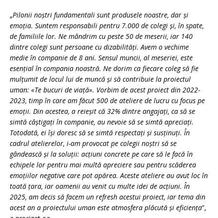
„
Pilonii noștri fundamentali sunt produsele noastre, dar și
emoția. Suntem responsabili pentru 7.000 de colegi și, în spate,
de familiile lor. Ne mândrim cu peste 50 de meserii, iar 140
dintre colegi sunt persoane cu dizabilități. Avem o vechime
medie în companie de 8 ani. Sensul muncii, al meseriei, este
esențial în compania noastră. Ne dorim ca fiecare coleg să fie
mulțumit de locul lui de muncă și să contribuie la proiectul
uman: «Te bucuri de viață». Vorbim de acest proiect din 2022-
2023, timp în care am făcut 500 de ateliere de lucru cu focus pe
emoții. Din acestea, a reieșit că 32% dintre angajați, ca să se
simtă câștigați în companie, au nevoie să se simtă apreciați.
Totodată, ei își doresc să se simtă respectați și susținuți. În
cadrul atelierelor, i-am provocat pe colegii noștri să se
gândească și la soluții: acțiuni concrete pe care să le facă în
echipele lor pentru mai multă apreciere sau pentru scăderea
emoțiilor negative care pot apărea. Aceste ateliere au avut loc în
toată țara, iar oamenii au venit cu multe idei de acțiuni. În
2025, am decis să facem un refresh acestui proiect, iar tema din
acest an a proiectului uman este atmosfera plăcută și eficiența
”,