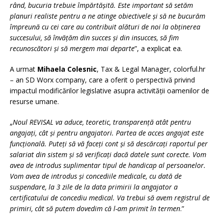
rând, bucuria trebuie împărtășită. Este important să setăm
planuri realiste pentru a ne atinge obiectivele și să ne bucurăm
împreună cu cei care au contribuit alături de noi la obținerea
succesului, să învățăm din succes și din insucces, să fim
recunoscători și să mergem mai departe
”, a explicat ea.
A urmat
Mihaela Colesnic
, Tax & Legal Manager, colorful.hr
– an SD Worx company, care a oferit o perspectivă privind
impactul modificărilor legislative asupra activității oamenilor de
resurse umane.
„
Noul REVISAL va aduce, teoretic, transparență atât pentru
angajați, cât și pentru angajatori. Partea de acces angajat este
funcțională. Puteți să vă faceți cont și să descărcați raportul per
salariat din sistem și să verificați dacă datele sunt corecte. Vom
avea de introdus suplimentar tipul de handicap al persoanelor.
Vom avea de introdus și concediile medicale, cu dată de
suspendare, la 3 zile de la data primirii la angajator a
certificatului de concediu medical. Va trebui să avem registrul de
primiri, cât să putem dovedim că l-am primit în termen
.”