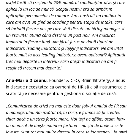
astfel încât să creștem la 20% numărul candidaților diverși care
aplică la un loc de muncă. Scopul nostru era să urmărim
aplicațiile persoanelor de culoare. Am construit un toolbox în
care am avut un ghid de coaching pentru etapa de intake, care
să includă fiecare pas pe care să îl discute un hiring manager și
un recruiter atunci când deschid un post nou. Am măsurat
impactul în fiecare lună. Am făcut focus pe două tipuri de
indicatori: leading indicators și lagging indicators. Ne-am uitat
foarte mult la acei leading indicators: avem aplicanți? Aplicanții
trec mai departe în interviu? Fără acești indicatori nu am fi
reușit să trecem mai departe
.”
Ana-Maria Diceanu
, Founder & CEO, Brain4Strategy, a adus
în discuție necesitatea ca oamenii de HR să aibă instrumentele
și abilitățile necesare pentru a gestiona o situație de criză.
„
Comunicarea de criză nu mai este doar job-ul omului de PR sau
a managerului. Am învățat că, în criză, e frumos să fii creativ,
chiar dacă e un stres foarte mare. Noi toți ne aflăm, acum, într-
un moment de liniște înaintea furtunii – nu știi de unde și ce te
lovește. Sunt tot mai multe direcții în care se fac scenarii, la nivel