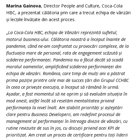
Marina Gainova
, Director People and Culture, Coca-Cola
HBC, a prezentat călătoria prin care a trecut echipa de vânzări
și lecțiile învățate din acest proces.
„
La Coca-Cola HBC, echipa de Vânzări reprezintă sufletul,
motorul business-ului. Călătoria noastră a început înainte de
pandemie, când ne-am confruntat cu provocări complexe, de la
fluctuația mare de personal, rata de engagement scăzută și
scăderea performanței. Pandemia nu a făcut decât să scadă
moralul oamenilor, amplificând scăderea performanței din
echipa de vânzări. România, care timp de mulți ani a păstrat
prima poziție printre cele mai de succes țări din Grupul CCHBC
în ceea ce privește execuția, a început să rămână în urmă.
Așadar, a fost momentul să ne oprim și să evaluăm situația în
mod onest, astfel încât să resetăm mentalitatea privind
performanța la nivel înalt. Am stabilit priorități și așteptări
clare pentru Business Developerii, am redefinit procesul de
management al performanței în întreaga divizie de vânzări, cu
rutine revizuite de sus în jos, cu discuții privind acei KPI de
prioritizat. Am creat un proces de certificare pentru toți liderii