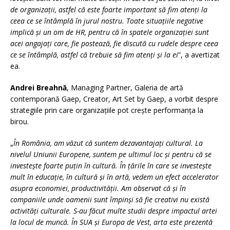
de organizații, astfel că este foarte important să fim atenți la
ceea ce se întâmplă în jurul nostru. Toate situațiile negative
implică și un om de HR, pentru că în spatele organizației sunt
acei angajați care, fie postează, fie discută cu rudele despre ceea
ce se întâmplă, astfel că trebuie să fim atenți și la ei
”, a avertizat
ea.
Andrei Breahnă
, Managing Partner, Galeria de artă
contemporană Gaep, Creator, Art Set by Gaep, a vorbit despre
strategiile prin care organizațiile pot crește performanța la
birou.
„
În România, am văzut că suntem dezavantajați cultural. La
nivelul Uniunii Europene, suntem pe ultimul loc și pentru că se
investește foarte puțin în cultură. În țările în care se investește
mult în educație, în cultură și în artă, vedem un efect accelerator
asupra economiei, productivității. Am observat că și în
companiile unde oamenii sunt împinși să fie creativi nu există
activități culturale. S-au făcut multe studii despre impactul artei
la locul de muncă. În SUA și Europa de Vest, arta este prezentă