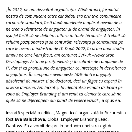
„
În 2022, ne-am dezvoltat organizația. Până atunci, formatul
nostru de comunicare către candidați era printr-o comunicare
corporate standard, însă după pandemie a apărut nevoia de a
ne crea o identitate de angajator și de brand de angajator, în
așa fel încât să ne definim cultura în toate birourile. A trebuit să
reluăm poziționarea și să conturăm relevanța și conexiunea pe
care le avem cu industria de IT. După 2022, în urma unui studiu
amplu pe care l-am făcut, am conturat EVP-ul: «Never Stop
Developing». Asta ne poziționează și în calitate de companie de
IT, dar și ca promisiune de angajator ce investește în dezvoltarea
angajaților. În companie avem peste 50% dintre angajați
absolvenți de master și de doctorat, deci un făgaș cu experți în
diverse domenii. Am lucrat și la identitatea vizuală dedicată pe
zona de Employer Branding și am venit cu elemente care să ne
ajute să ne diferențiem din punct de vedere vizual
”, a spus ea.
Invitată specială a ediției „Magnetico” organizată la București a
fost
Eva Baluchova
, Global Employer Branding Lead,
Danfoss. Ea a vorbit despre importanța unei strategii de