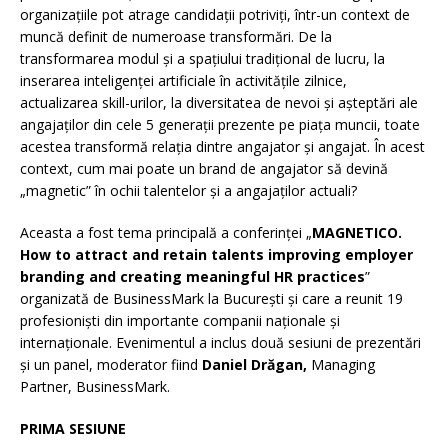
organizațiile pot atrage candidații potriviți, într-un context de
muncă definit de numeroase transformări. De la
transformarea modul și a spațiului tradițional de lucru, la
inserarea inteligenței artificiale în activitățile zilnice,
actualizarea skill-urilor, la diversitatea de nevoi și așteptări ale
angajaților din cele 5 generații prezente pe piața muncii, toate
acestea transformă relația dintre angajator și angajat. În acest
context, cum mai poate un brand de angajator să devină
„magnetic” în ochii talentelor și a angajaților actuali?
Aceasta a fost tema principală a conferinței „
MAGNETICO.
How to attract and retain talents improving employer
branding and creating meaningful HR practices
”
organizată de BusinessMark la București și care a reunit 19
profesioniști din importante companii naționale și
internaționale. Evenimentul a inclus două sesiuni de prezentări
și un panel, moderator fiind
Daniel Drăgan,
Managing
Partner, BusinessMark.
PRIMA SESIUNE