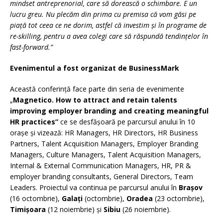
mindset antreprenorial, care să dorească o schimbare. E un
lucru greu. Nu plecăm din prima cu premisa că vom găsi pe
piață tot ceea ce ne dorim, astfel că investim și în programe de
re-skilling, pentru a avea colegi care să răspundă tendințelor în
fast-forward.”
Evenimentul a fost organizat de BusinessMark
Această conferință face parte din seria de evenimente
„
Magnetico. How to attract and retain talents
improving employer branding and creating meaningful
HR practices”
ce se desfășoară pe parcursul anului în 10
orașe și vizează: HR Managers, HR Directors, HR Business
Partners, Talent Acquisition Managers, Employer Branding
Managers, Culture Managers, Talent Acquisition Managers,
Internal & External Communication Managers, HR, PR &
employer branding consultants, General Directors, Team
Leaders. Proiectul va continua pe parcursul anului în
Brașov
(16 octombrie),
Galați
(octombrie),
Oradea
(23 octombrie),
Timișoara
(12 noiembrie) și
Sibiu
(26 noiembrie).