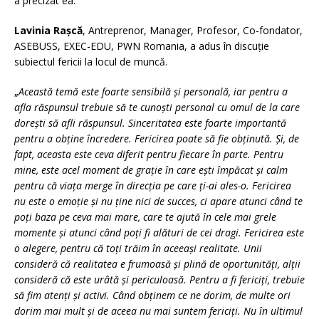
a precizat ea.
Lavinia Rașcă
, Antreprenor, Manager, Profesor, Co-fondator,
ASEBUSS, EXEC-EDU, PWN Romania, a adus în discuție
subiectul fericii la locul de muncă.
„
Această temă este foarte sensibilă și personală, iar pentru a
afla răspunsul trebuie să te cunoști personal cu omul de la care
dorești să afli răspunsul. Sinceritatea este foarte importantă
pentru a obține încredere. Fericirea poate să fie obținută. Și, de
fapt, aceasta este ceva diferit pentru fiecare în parte. Pentru
mine, este acel moment de grație în care ești împăcat și calm
pentru că viața merge în direcția pe care ți-ai ales-o. Fericirea
nu este o emoție și nu ține nici de succes, ci apare atunci când te
poți baza pe ceva mai mare, care te ajută în cele mai grele
momente și atunci când poți fi alături de cei dragi. Fericirea este
o alegere, pentru că toți trăim în aceeași realitate. Unii
consideră că realitatea e frumoasă și plină de oportunități, alții
consideră că este urâtă și periculoasă. Pentru a fi fericiți, trebuie
să fim atenți și activi. Când obținem ce ne dorim, de multe ori
dorim mai mult și de aceea nu mai suntem fericiți. Nu în ultimul