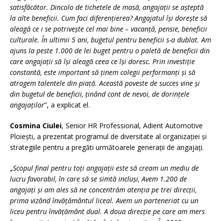
satisfăcător. Dincolo de tichetele de masă, angajații se așteptă
la alte beneficii. Cum faci diferențierea? Angajatul își dorește să
aleagă ce i se potrivește cel mai bine – vacanță, pensie, beneficii
culturale. În ultimii 5 ani, bugetul pentru beneficii s-a dublat. Am
ajuns la peste 1.000 de lei buget pentru o paletă de beneficii din
care angajații să își aleagă ceea ce își doresc. Prin investiție
constantă, este important să ținem colegii performanți și să
atragem talentele din piață. Această poveste de succes vine și
din bugetul de beneficii, ținând cont de nevoi, de dorințele
angajaților
”, a explicat el.
Cosmina Ciulei
, Senior HR Professional, Adient Automotive
Ploiești, a prezentat programul de diversitate al organizației și
strategiile pentru a pregăti următoarele generații de angajați.
„
Scopul final pentru toți angajații este să cream un mediu de
lucru favorabil, în care să se simtă incluși, Avem 1.200 de
angajați și am ales să ne concentrăm atenția pe trei direcții,
prima vizând învățământul liceal. Avem un parteneriat cu un
liceu pentru învățământ dual. A doua direcție pe care am mers