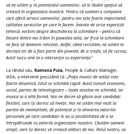
să ne uităm și la potențialul oamenilor, să le lăsăm spațiul să
crească în organizația noastră. Pentru că suntem o companie
care oferă servicii oamenilor, pentru noi este foarte importantă
calitatea serviciilor pe care le facem. Înainte de orice expertiză
tehnică, vorbim despre deschiderea la schimbare – pentru că
fiecare dintre noi trăim în povestea asta, iar frica la schimbare
ne face să devenim reticenți. Astfel, când recrutăm, ne uităm la
dorința lor de a face parte din poveste, de a crește, să fie curioși.
Acest lucru vine la o intersecție cu experiența
.”
La rândul său,
Ramona Puia
, People & Culture Manager,
IKEA, a intervenit precizând că: „
Piața muncii de astăzi este
foarte dinamică, totul se schimbă rapid. Acest tumult economic,
social, partea de tehnologizare – toate acestea ne schimbă, iar
munca ia o altă formă. Noi ne dorim să găsim acei candidați
flexibili, care își doresc să învețe. Noi ne uităm mai mult la
partea de mentalitate, de potențial și la alinierea valorilor
personale pe care candidații le au și posibilitatea de a se
întrepătrunde cu valorile organizației noastre. Căutăm oameni
simpli, care își doresc să crească alături de noi. Rolul nostru, ca