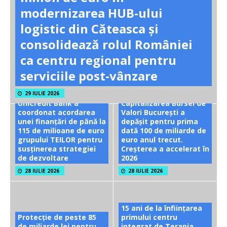
modernizarea HUB-ului
logistic din Căteasca și
consolidează rolul României
ca centru regional pentru
serviciile post-vânzare
29 IULIE 2026
UniCredit Bank a
Capitalizarea Bursei de
coordonat acordarea
Valori București a
unei finanțări de până la
depășit pentru prima
115 de milioane de euro
dată 100 de miliarde de
grupului TEILOR pentru
euro anul trecut.
susținerea strategiei
Creșterea a accelerat în
de dezvoltare
2026
28 IULIE 2026
28 IULIE 2026
15 ani de la înființarea
Protecție de peste 85
primului centru
de miliarde lei pentru
integrat de Terapia