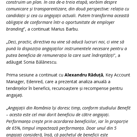
construim un plan. În cea de-a treia etapă, vorbim despre
comunicare și transparentizare, din două perspective: relația cu
candidații și cea cu angajații actuali. Putem transforma această
obligație de conformare într-o oportunitate de employer
branding
”, a continuat Marius Barbu.
„
Deci, practic, directiva nu vine să aducă lucruri noi, ci vine să
pună la dispoziția angajaților instrumentele necesare pentru a
putea beneficia de remunerația la care sunt îndreptățiți
”, a
adăugat Sonia Bălănescu.
Prima sesiune a continuat cu
Alexandru Răduță
, Key Account
Manager, Edenred, care a prezentat analiza anuală a
tendințelor în beneficii, recunoaștere și recompense pentru
angajați.
„
Angajații din România își doresc timp, conform studiului Benefit
– acesta este cel mai dorit beneficiu de către angajați.
Performanța crește prin acordarea beneficiilor, iar în proporție
de 65%, timpul impactează performanța. Doar unul din 5
angajați consideră, însă, că pachetul de beneficii este