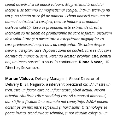
spună adevărul și să aducă valoare. Magnetismul brandului
începe și se termină cu magnetismul echipei. Într-un start-up nu
vin și nu rămân orice fel de oameni. Echipa noastră este una de
oameni entuziaști și curajoși, ceea ce induce și brandului
aceleași calități. Ceea ce propunem este extrem de direct și
încercăm să ne ținem de promisiunile pe care le facem. Discutăm
de o volatilitate și o diversitate a așteptărilor angajaților cu
care predecesorii noștri nu s-au confruntat. Discutăm despre
nevoi și așteptări care depășesc zona de pachet, care se duc spre
dorința de muncă cu sens. Retenția acestor profiluri este, pentru
noi, un imens succes
”, a spus, în continuare,
Diana Novac
, HR
Director, Sezamo.ro.
Marian Văduva
, Delivery Manager | Global Director of
Delivery BFSI, Nagarro, a intervenit precizând că: „
AI-ul este un
tren, este un factor care ne influențează job-ul actual. Ne-am
orientat căutările către candidați care să cunoască domeniul,
dar să fie și flexibili în a acumula noi cunoștințe. Astăzi punem
accent pe un mix între soft-skills și hard skills. O tehnologie se
poate învăța, trendurile se schimbă, și noi căutăm colegi cu un