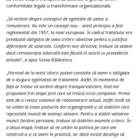
conformitate legală și transformare organizațională.
„
Să vorbim despre conceptul de egalitate de șanse și
remunerare. Nu este un concept nou – acest principiu a fost
reglementat din 1957, la nivel european. În cadrul tratatului era
prevăzută obligația de avea criterii obiective pentru a justifica
diferențele de salariale. Conform noii directive, trebuie să vedem
dacă remunerația salarială este făcută în acord cu prevederile
actuale
”, a spus Sonia Bălănescu.
„
Pornind de la acest istoric putem constata că avem o obligație
de a asigura egalitatea de tratament. Astfel, în momentul de
față ar trebui să vorbim despre transparentizare, însă noi
propunem trei etape prin care să treacă orice companie. Prima
este de a revizui sistemul de reenumerare actual, astfel încât să
ne uităm la toate posturile din organigramă și să stabilim care
reprezintă muncă de aceeași valoare. Pentru a stabili valoarea
muncii fiecărei persoane, trebuie să stabilim anumite criterii. În
a doua etapă, trebuie să ne uităm la politica pe care am
construit-o și ce avem în practică, iar dacă există decalaje să