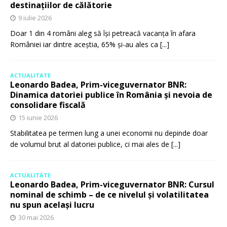
destinațiilor de călătorie
9 iulie 2026
Doar 1 din 4 români aleg să își petreacă vacanța în afara
României iar dintre aceștia, 65% și-au ales ca
[...]
ACTUALITATE
Leonardo Badea, Prim-viceguvernator BNR:
Dinamica datoriei publice în România și nevoia de
consolidare fiscală
15 iunie 2026
Stabilitatea pe termen lung a unei economii nu depinde doar
de volumul brut al datoriei publice, ci mai ales de
[...]
ACTUALITATE
Leonardo Badea, Prim-viceguvernator BNR: Cursul
nominal de schimb – de ce nivelul și volatilitatea
nu spun același lucru
30 mai 2026