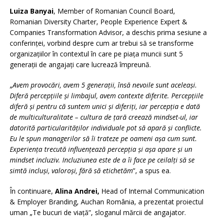
Luiza Banyai
, Member of Romanian Council Board,
Romanian Diversity Charter, People Experience Expert &
Companies Transformation Advisor, a deschis prima sesiune a
conferinței, vorbind despre cum ar trebui să se transforme
organizațiilor în contextul în care pe piața muncii sunt 5
generații de angajați care lucrează împreună.
„
Avem provocări, avem 5 generații, însă nevoile sunt aceleași.
Diferă percepțiile și limbajul, avem contexte diferite. Percepțiile
diferă și pentru că suntem unici și diferiți, iar percepția e dată
de multiculturalitate – cultura de țară creează mindset-ul, iar
datorită particularităților individuale pot să apară și conflicte.
Eu le spun managerilor să îi trateze pe oameni așa cum sunt.
Experiența trecută influențează percepția și așa apare și un
mindset incluziv. Incluziunea este de a îi face pe ceilalți să se
simtă incluși, valoroși, fără să etichetăm
”, a spus ea.
În continuare,
Alina Andrei,
Head of Internal Communication
& Employer Branding, Auchan România, a prezentat proiectul
uman „Te bucuri de viață”, sloganul mărcii de angajator.