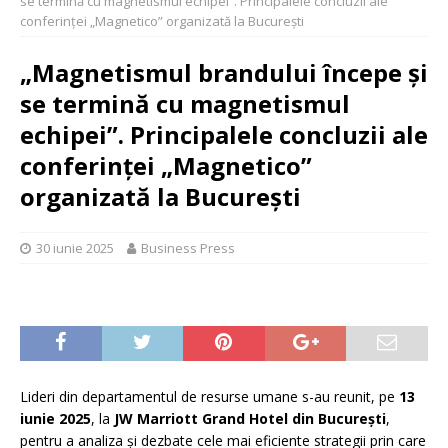
se termină cu magnetismul echipei”. Principalele concluzii ale
conferinței „Magnetico” organizată la București
„Magnetismul brandului începe și
se termină cu magnetismul
echipei”. Principalele concluzii ale
conferinței „Magnetico”
organizată la București
30 iunie 2025
Business Press
Lideri din departamentul de resurse umane s-au reunit, pe
13
iunie 2025
, la
JW Marriott Grand Hotel din București
,
pentru a analiza și dezbate cele mai eficiente strategii prin care