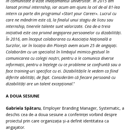
în comunitate a vizat învățământul universitar. În 2015 am
lansat primul internship, iar acum am ajuns la cel de-al 81-lea
intern ca parte din programul «Start your Career». Lucrul cu
care ne mândrim este că, la finalul unui stagiu de liceu sau
internship, tinerele talente sunt valorizate. Cea de-a treia
inițiativă este cea privind angajarea persoanelor cu dizabilități.
În 2016, am început colaborarea cu Asociația Națională a
Surzilor, iar în locația din Ploiești avem acum 25 de angajați.
Colaborăm cu un specialist în limbajul mimico-gestual în
comunicarea cu colegii noștri, pentru a le comunica diverse
informații, pentru a înțelege cu ce probleme se confruntă sau a
face training-uri specifice cu ei. Dizabilitățile le vedem ca fiind
diferite abilități, de fapt. Considerăm că fiecare persoană cu
dizabilități are un talent excepțional
.”
A DOUA SESIUNE
Gabriela Spătaru
, Employer Branding Manager, Systematic, a
deschis cea de-a doua sesiune a conferinței vorbind despre
proiectul prin care organizația și-a definit identitatea ca
angajator.