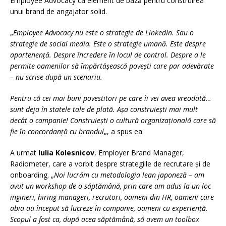
Employee Advocacy ca element de bază pentru construirea
unui brand de angajator solid.
„
Employee Advocacy nu este o strategie de LinkedIn. Sau o
strategie de social media. Este o strategie umană. Este despre
apartenență. Despre încredere în locul de control. Despre a le
permite oamenilor să împărtășească povești care par adevărate
– nu scrise după un scenariu.
Pentru că cei mai buni povestitori pe care îi vei avea vreodată…
sunt deja în statele tale de plată. Așa construiești mai mult
decât o campanie! Construiești o cultură organizațională care să
fie în concordanță cu brandul
„, a spus ea.
A urmat
Iulia Kolesnicov
, Employer Brand Manager,
Radiometer, care a vorbit despre strategiile de recrutare și de
onboarding. „
Noi lucrăm cu metodologia lean japoneză – am
avut un workshop de o săptămână, prin care am adus la un loc
ingineri, hiring manageri, recrutori, oameni din HR, oameni care
abia au început să lucreze în companie, oameni cu experiență.
Scopul a fost ca, după acea săptămână, să avem un toolbox