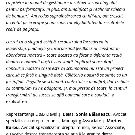
cu privire la modul de gestionare a rutinei și coaching-ului
pentru performanță. În plus, am simplificat și realiniat schema
de bonusuri. Am redus supraîncărcarea cu KPI-uri, am crescut
accentul pe execuție și am conectat eligibilitatea la rezultatele
reale de pe piață.
Lucrul ca o singură echipă, reconstruind încrederea în
leadership, fiind agili și încorporând feedback-ul constant în
abordarea noastră – toate acestea au făcut o diferență reală,
deoarece oamenii noștri s-au simțit implicați și ascultați.
Concluzia noastră cheie este că schimbarea nu este un proiect
care să se facă o singură dată. Călătoria noastră se simte ca un
joc infinit. Regulile se schimbă, contextul se modifică, dar trebuie
să continuăm să ne adaptăm. Și, mai presus de toate, în centrul
transformării de succes se află oamenii care o conduc
”, a
explicat ea.
Reprezentanții D&B David și Baias,
Sonia Bălănescu
, Avocat
specializat in dreptul muncii, Managing Associate și
Marius
Barbu
, Avocat specializat în dreptul muncii, Senior Associate,
au vorbit despre transparența salarială la granița dintre