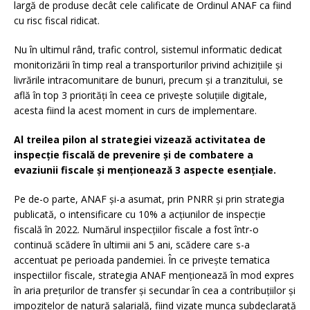
largă de produse decât cele calificate de Ordinul ANAF ca fiind
cu risc fiscal ridicat.
Nu în ultimul rând, trafic control, sistemul informatic dedicat
monitorizării în timp real a transporturilor privind achizițiile și
livrările intracomunitare de bunuri, precum și a tranzitului, se
află în top 3 priorități în ceea ce privește soluțiile digitale,
acesta fiind la acest moment in curs de implementare.
Al treilea pilon al strategiei vizează activitatea de
inspecție fiscală de prevenire și de combatere a
evaziunii fiscale și menționează 3 aspecte esențiale.
Pe de-o parte, ANAF și-a asumat, prin PNRR și prin strategia
publicată, o intensificare cu 10% a acțiunilor de inspecție
fiscală în 2022. Numărul inspecțiilor fiscale a fost într-o
continuă scădere în ultimii ani 5 ani, scădere care s-a
accentuat pe perioada pandemiei. În ce privește tematica
inspectiilor fiscale, strategia ANAF menționează în mod expres
în aria prețurilor de transfer și secundar în cea a contribuțiilor și
impozitelor de natură salarială, fiind vizate munca subdeclarată