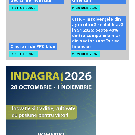
decizii de investiții
Orientali
31 IULIE 2026
30 IULIE 2026
CITR – Insolvențele din
agricultură se dublează
în S1 2026; peste 40%
dintre companiile mari
din sector sunt în risc
Cinci ani de PPC blue
financiar
30 IULIE 2026
29 IULIE 2026