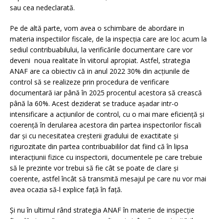
sau cea nedeclarată.
Pe de altă parte, vom avea o schimbare de abordare in
materia inspectiilor fiscale, de la inspecția care are loc acum la
sediul contribuabilului, la verificările documentare care vor
deveni noua realitate în viitorul apropiat. Astfel, strategia
ANAF are ca obiectiv că in anul 2022 30% din acțiunile de
control să se realizeze prin procedura de verificare
documentară iar până în 2025 procentul acestora să crească
până la 60%. Acest deziderat se traduce așadar intr-o
intensificare a acțiunilor de control, cu o mai mare eficiență și
coerență în derularea acestora din partea inspectorilor fiscali
dar și cu necesitatea creșterii gradului de exactitate și
rigurozitate din partea contribuabililor dat fiind că în lipsa
interacțiunii fizice cu inspectorii, documentele pe care trebuie
să le prezinte vor trebui să fie cât se poate de clare și
coerente, astfel încât să transmită mesajul pe care nu vor mai
avea ocazia să-l explice față în față.
Și nu în ultimul rând strategia ANAF în materie de inspecție