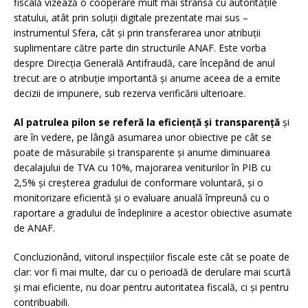
fiscală vizează o cooperare mult mai strânsă cu autoritățile
statului, atât prin soluții digitale prezentate mai sus –
instrumentul Sfera, cât și prin transferarea unor atribuții
suplimentare către parte din structurile ANAF. Este vorba
despre Direcția Generală Antifraudă, care începând de anul
trecut are o atribuție importantă și anume aceea de a emite
decizii de impunere, sub rezerva verificării ulterioare.
Al patrulea pilon se referă la eficiență și transparență
și
are în vedere, pe lângă asumarea unor obiective pe cât se
poate de măsurabile și transparente și anume diminuarea
decalajului de TVA cu 10%, majorarea veniturilor în PIB cu
2,5% și creșterea gradului de conformare voluntară, și o
monitorizare eficientă și o evaluare anuală împreună cu o
raportare a gradului de îndeplinire a acestor obiective asumate
de ANAF.
Concluzionând, viitorul inspecțiilor fiscale este cât se poate de
clar: vor fi mai multe, dar cu o perioadă de derulare mai scurtă
și mai eficiente, nu doar pentru autoritatea fiscală, ci și pentru
contribuabili.