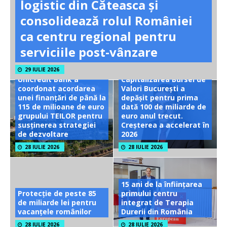
logistic din Căteasca și
consolidează rolul României
ca centru regional pentru
serviciile post-vânzare
29 IULIE 2026
UniCredit Bank a
Capitalizarea Bursei de
coordonat acordarea
Valori București a
unei finanțări de până la
depășit pentru prima
115 de milioane de euro
dată 100 de miliarde de
grupului TEILOR pentru
euro anul trecut.
susținerea strategiei
Creșterea a accelerat în
de dezvoltare
2026
28 IULIE 2026
28 IULIE 2026
15 ani de la înființarea
Protecție de peste 85
primului centru
de miliarde lei pentru
integrat de Terapia
vacanțele românilor
Durerii din România
28 IULIE 2026
28 IULIE 2026