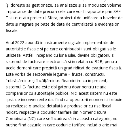
își dorește să gestioneze, să analizeze și să moduleze volume
importante de date precum cele care vor fi raportate prin SAF-
T si tototata proiectul Sfera, proiectul de unificare a bazelor de
date și migrare pe baze de date de centralizată a evidențelor
fiscale.
Anul 2022 abundă in instrumente digitale implementate de
autoritățile fiscale si pe care contribuabilii sunt obligați sa le
utilizeze. Astfel, incepand cu luna iulie, devine obligatoriu si
sistemul de facturare electronică si în relația cu B2B, pentru
acele domenii care prezintă un grad ridicat de evaziune fiscală.
Este vorba de sectoarele legume – fructe, construcții,
îmbrăcăminte și încălțăminte. Reamintim ca în prezent,
sistemul E- factura este obligatoriu doar pentru relația
companiilor cu autoritățile publice. Nici acest sistem nu este
lipsit de inconveniente dat fiind ca operatorii economici trebuie
sa realizeze o analiza detaliată a produselor cu risc fiscal
ridicat, respectiv a codurilor tarifare din Nomenclatura
Combinata (NC) care se încadrează in aceasta categorie, nu
puține fiind cazurile in care codurile tarifare includ o arie mai