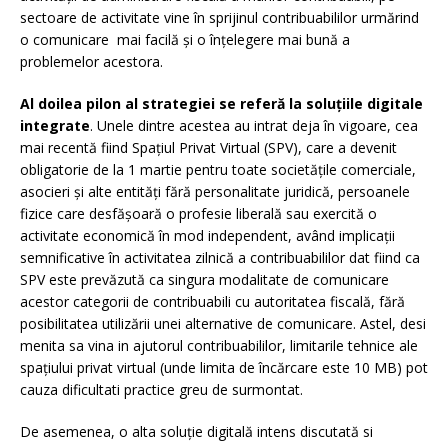
sectoare de activitate vine în sprijinul contribuabililor urmărind
o comunicare mai facilă și o înțelegere mai bună a
problemelor acestora.
Al doilea pilon al strategiei se referă la soluțiile digitale
integrate
. Unele dintre acestea au intrat deja în vigoare, cea
mai recentă fiind Spațiul Privat Virtual (SPV), care a devenit
obligatorie de la 1 martie pentru toate societățile comerciale,
asocieri și alte entități fără personalitate juridică, persoanele
fizice care desfășoară o profesie liberală sau exercită o
activitate economică în mod independent, având implicații
semnificative în activitatea zilnică a contribuabililor dat fiind ca
SPV este prevăzută ca singura modalitate de comunicare
acestor categorii de contribuabili cu autoritatea fiscală, fără
posibilitatea utilizării unei alternative de comunicare. Astel, desi
menita sa vina in ajutorul contribuabililor, limitarile tehnice ale
spațiului privat virtual (unde limita de încărcare este 10 MB) pot
cauza dificultati practice greu de surmontat.
De asemenea, o alta soluție digitală intens discutată si