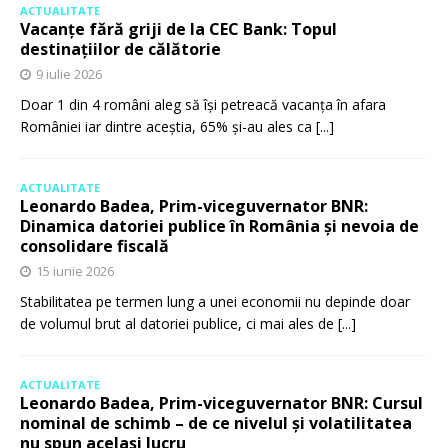
ACTUALITATE
Vacanțe fără griji de la CEC Bank: Topul
destinațiilor de călătorie
9 iulie 2026
Doar 1 din 4 români aleg să își petreacă vacanța în afara
României iar dintre aceștia, 65% și-au ales ca
[...]
ACTUALITATE
Leonardo Badea, Prim-viceguvernator BNR:
Dinamica datoriei publice în România și nevoia de
consolidare fiscală
15 iunie 2026
Stabilitatea pe termen lung a unei economii nu depinde doar
de volumul brut al datoriei publice, ci mai ales de
[...]
ACTUALITATE
Leonardo Badea, Prim-viceguvernator BNR: Cursul
nominal de schimb – de ce nivelul și volatilitatea
nu spun același lucru