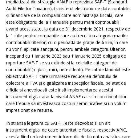
mediatizată din strategia ANAF o reprezinta SAF-T (Standard
Audit File for Taxation), transferul electronic de date contabile
și financiare de la companii către administrația fiscală, care
este obligatoriu de la 1 ianuarie pentru marii contribuabili
avand acest statut la data de 31 decembrie 2021, respectiv de
la 1 iulie pentru companiile care au trecut in categoria marilor
contribuabili ulterior, cu o perioadă de grație de 6 luni, în care
nu vor fi aplicate sancțiuni, pentru ambele categorii. Ulterior,
incepand cu 1 ianuarie 2023 sau 1 ianuarie 2025 obligația de
raportare SAF-T se va extinde si la celelalte categorii de
contribuabili (mijlocii, mici, nerezidenti). Pe cat de lăudabil este
obiectivul SAF-T care urmărește reducerea deficitului de
colectare a TVA și digitalizarea inspecțiilor fiscale, pe atat de
dificila si anevoioasă este însă implementarea acestui
instrument digital atat la nivelul ANAF cat si a contribuabililor
care trebuie sa investeasca costuri semnificative si un volum
impresionat de resurse.
In stransa legatura cu SAF-T, este dezvoltat si un alt
instrument digital de catre autoritatile fiscale, respectiv APIC,
acesta fiind un instrument informatic de tip data analytics care