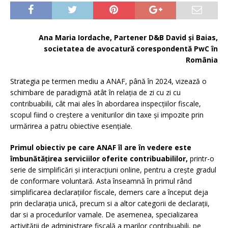
Ana Maria Iordache, Partener D&B David și Baias,
societatea de avocatură corespondentă PwC în
România
Strategia pe termen mediu a ANAF, până în 2024, vizează o
schimbare de paradigmă atât în relația de zi cu zi cu
contribuabilii, cât mai ales în abordarea inspecțiilor fiscale,
scopul fiind o creștere a veniturilor din taxe și impozite prin
urmărirea a patru obiective esențiale.
Primul obiectiv pe care ANAF îl are în vedere este
îmbunătățirea serviciilor oferite contribuabililor,
printr-o
serie de simplificări și interacțiuni online, pentru a crește gradul
de conformare voluntară. Asta înseamnă în primul rând
simplificarea declarațiilor fiscale, demers care a început deja
prin declarația unică, precum si a altor categorii de declarații,
dar si a procedurilor vamale. De asemenea, specializarea
activității de administrare fiscală a marilor contribuabili, pe