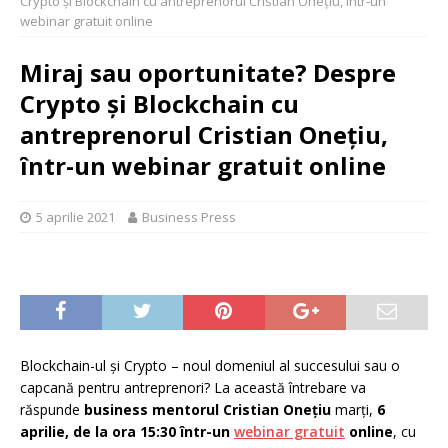
Crypto și Blockchain cu antreprenorul Cristian Onețiu, într-un
webinar gratuit online
Miraj sau oportunitate? Despre
Crypto și Blockchain cu
antreprenorul Cristian Onețiu,
într-un webinar gratuit online
5 aprilie 2021
Business Press
Blockchain-ul și Crypto – noul domeniul al succesului sau o
capcană pentru antreprenori? La această întrebare va
răspunde
business mentorul Cristian Onețiu
marți,
6
aprilie, de la ora 15:30 într-un
webinar gratuit
online
, cu