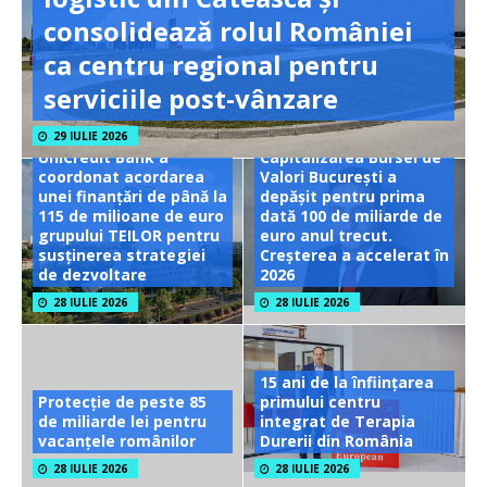
consolidează rolul României
ca centru regional pentru
serviciile post-vânzare
29 IULIE 2026
UniCredit Bank a
Capitalizarea Bursei de
coordonat acordarea
Valori București a
unei finanțări de până la
depășit pentru prima
115 de milioane de euro
dată 100 de miliarde de
grupului TEILOR pentru
euro anul trecut.
susținerea strategiei
Creșterea a accelerat în
de dezvoltare
2026
28 IULIE 2026
28 IULIE 2026
15 ani de la înființarea
Protecție de peste 85
primului centru
de miliarde lei pentru
integrat de Terapia
vacanțele românilor
Durerii din România
28 IULIE 2026
28 IULIE 2026