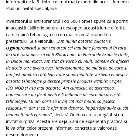
informații de la 5 dintre cei mai mari experți din acest domeniu.
Plus un invitat special, live.
Investitorul și antreprenorul Top 500 Forbes spune că a pornit
în această călătorie pentru a descoperi această lume diferită,
care îmbină tehnologia cu cea mai recentă monedă a
prezentului. Și a viitorului. „
Am numit această călătorie
cryptoprenoriat
și am remarcat cel mai bine fenomenul în țara
în care totul pare că va fi Blockchain: în Emiratele Arabele Unite,
în Dubai mai exact. Am stat de vorbă cu mulți oameni de afaceri
de acolo care aveau averi impresionante, de miliarde de euro și
am fost uimit cu câtă lejeritate și normalitate vorbeau ei despre
această tehnologie și despre primele produse vizibile: Crypto,
ICO, NOD și așa mai departe.
Am cunoscut, de asemenea,
oameni care au făcut pentre 5 milioane de euro din această
tehnologie. Mi-am dorit să învăț cât mai multe, să găsesc
răspunsuri, dar și să le ofer mai departe
,
împărtășindu-le cu cât
mai mulți antreprenori
”, declară Onețiu care a pregătit și un
invitat surpriză. Acesta are deja 5 ani de experiență practică și
le va oferi celor prezenți informații concrete și valoroase
despre domeniu.