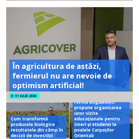
În agricultura de astăzi,
fermierul nu are nevoie de
optimism artificial!
31 IULIE 2026
Ferma Bogdănești
propune organizarea
unor vizite
Cum transformă
educaționale pentru
produsele biologice
tineri și studenți la
rezultatele din câmp în
poalele Carpaților
decizii de investiții
Orientali