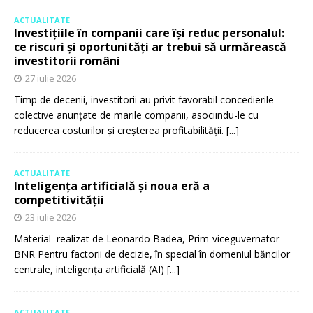
ACTUALITATE
Investițiile în companii care își reduc personalul:
ce riscuri și oportunități ar trebui să urmărească
investitorii români
27 iulie 2026
Timp de decenii, investitorii au privit favorabil concedierile
colective anunțate de marile companii, asociindu-le cu
reducerea costurilor și creșterea profitabilității.
[...]
ACTUALITATE
Inteligența artificială și noua eră a
competitivității
23 iulie 2026
Material realizat de Leonardo Badea, Prim-viceguvernator
BNR Pentru factorii de decizie, în special în domeniul băncilor
centrale, inteligența artificială (AI)
[...]
ACTUALITATE