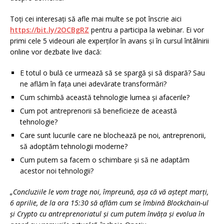
Toți cei interesați să afle mai multe se pot înscrie aici
https://bit.ly/2OCBgRZ
pentru a participa la webinar. Ei vor
primi cele 5 videouri ale experților în avans și în cursul întâlnirii
online vor dezbate live dacă:
E totul o bulă ce urmează să se spargă și să dispară? Sau
ne aflăm în fața unei adevărate transformări?
Cum schimbă această tehnologie lumea și afacerile?
Cum pot antreprenorii să beneficieze de această
tehnologie?
Care sunt lucurile care ne blochează pe noi, antreprenorii,
să adoptăm tehnologii moderne?
Cum putem sa facem o schimbare și să ne adaptăm
acestor noi tehnologii?
„Concluziile le vom trage noi, împreună, așa că vă aștept marți,
6 aprilie, de la ora 15:30 să aflăm cum se îmbină Blockchain-ul
și Crypto cu antreprenoriatul și cum putem învăța și evolua în