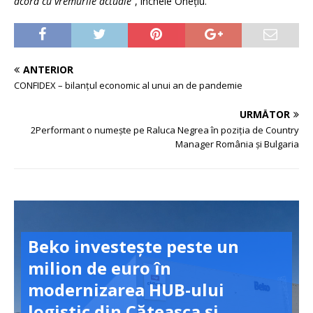
acord cu vremurile actuale”
, încheie Onețiu.
ANTERIOR
CONFIDEX – bilanțul economic al unui an de pandemie
URMĂTOR
2Performant o numește pe Raluca Negrea în poziția de Country
Manager România și Bulgaria
Beko investește peste un
milion de euro în
modernizarea HUB-ului
logistic din Căteasca și