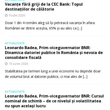
Vacanțe fără griji de la CEC Bank: Topul
destinațiilor de călătorie
9 iulie 2026
Doar 1 din 4 români aleg să își petreacă vacanța în afara
României iar dintre aceștia, 65% și-au ales ca
[...]
ACTUALITATE
Leonardo Badea, Prim-viceguvernator BNR:
Dinamica datoriei publice în România și nevoia de
consolidare fiscală
15 iunie 2026
Stabilitatea pe termen lung a unei economii nu depinde doar
de volumul brut al datoriei publice, ci mai ales de
[...]
ACTUALITATE
Leonardo Badea, Prim-viceguvernator BNR: Cursul
nominal de schimb – de ce nivelul și volatilitatea
nu spun același lucru