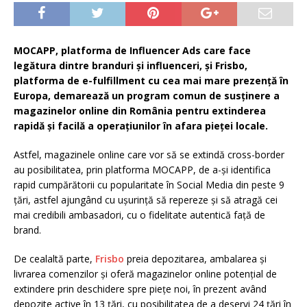
MOCAPP, platforma de Influencer Ads care face
legătura dintre branduri și influenceri, și Frisbo,
platforma de e-fulfillment cu cea mai mare prezență în
Europa, demarează un program comun de susținere a
magazinelor online din România pentru extinderea
rapidă și facilă a operațiunilor în afara pieței locale.
Astfel, magazinele online care vor să se extindă cross-border
au posibilitatea, prin platforma MOCAPP, de a-și identifica
rapid cumpărătorii cu popularitate în Social Media din peste 9
țări, astfel ajungând cu ușurință să repereze și să atragă cei
mai credibili ambasadori, cu o fidelitate autentică față de
brand.
De cealaltă parte,
Frisbo
preia depozitarea, ambalarea și
livrarea comenzilor și oferă magazinelor online potențial de
extindere prin deschidere spre piețe noi, în prezent având
depozite active în 13 țări, cu posibilitatea de a deservi 24 țări în