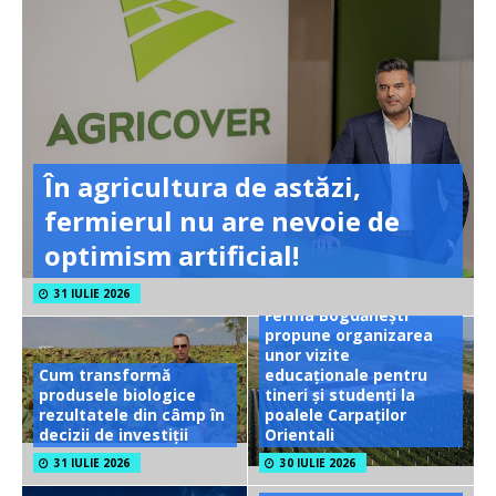
În agricultura de astăzi,
fermierul nu are nevoie de
optimism artificial!
31 IULIE 2026
Ferma Bogdănești
propune organizarea
unor vizite
Cum transformă
educaționale pentru
produsele biologice
tineri și studenți la
rezultatele din câmp în
poalele Carpaților
decizii de investiții
Orientali
31 IULIE 2026
30 IULIE 2026