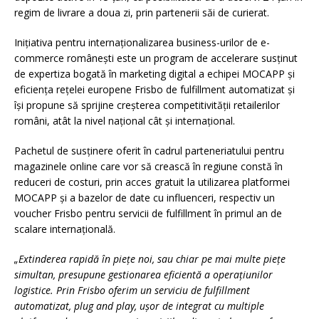
regim de livrare a doua zi, prin partenerii săi de curierat.
Inițiativa pentru internaționalizarea business-urilor de e-
commerce românești este un program de accelerare susținut
de expertiza bogată în marketing digital a echipei MOCAPP și
eficiența rețelei europene Frisbo de fulfillment automatizat și
își propune să sprijine creșterea competitivității retailerilor
români, atât la nivel național cât și internațional.
Pachetul de susținere oferit în cadrul parteneriatului pentru
magazinele online care vor să crească în regiune constă în
reduceri de costuri, prin acces gratuit la utilizarea platformei
MOCAPP și a bazelor de date cu influenceri, respectiv un
voucher Frisbo pentru servicii de fulfillment în primul an de
scalare internațională.
„Extinderea rapidă în piețe noi, sau chiar pe mai multe piețe
simultan, presupune gestionarea eficientă a operațiunilor
logistice. Prin Frisbo oferim un serviciu de fulfillment
automatizat, plug and play, ușor de integrat cu multiple