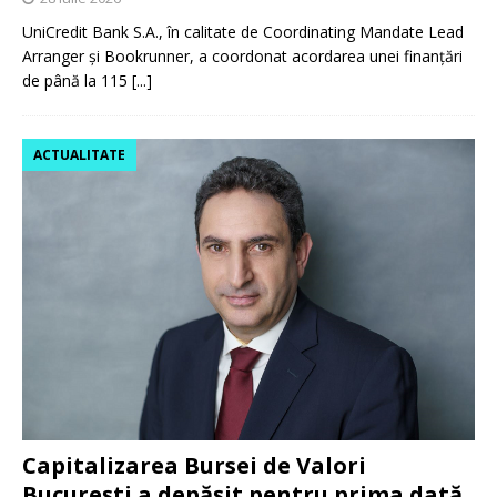
UniCredit Bank S.A., în calitate de Coordinating Mandate Lead
Arranger și Bookrunner, a coordonat acordarea unei finanțări
de până la 115
[...]
ACTUALITATE
Capitalizarea Bursei de Valori
București a depășit pentru prima dată