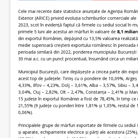
Cele mai recente date statistice anunțate de Agenția Română
Exterior (ARICE) privind evoluția schimburilor comerciale al
2023, scot în evidență faptul că firmele cu sediul social în m
primele 5 luni ale acestui an mărfuri în valoare de
8,1 milia
din exportul României, depășind cu 13,5% valoarea realizată 
medie superioară creșterii exportului românesc în perioada 
perioada similară din 2022, ponderea municipiului București 
30 mai a.c. cu un punct procentual, însumând circa un miliar
Municipiul București, care depășește a cincea parte din expo
acest top de județele: Timiș cu o pondere de 10,09%, Argeș
4,33%, Ilfov – 4,23%, Dolj – 3,61%, Alba – 3,57%, Sibiu – 3
3,04%, Cluj – 2,82%, Olt – 2,47%, Constanța – 2,41% și M
15 județe în exportul României a fost de 78,45%, în timp ce
21,55% (9 județe cu ponderi între 1,81% și 1,05%, restul de 
0,06%).
Principalele grupe de mărfuri exportate de firmele cu sediul s
și aparate, echipamente electrice și părți ale acestora (25%)