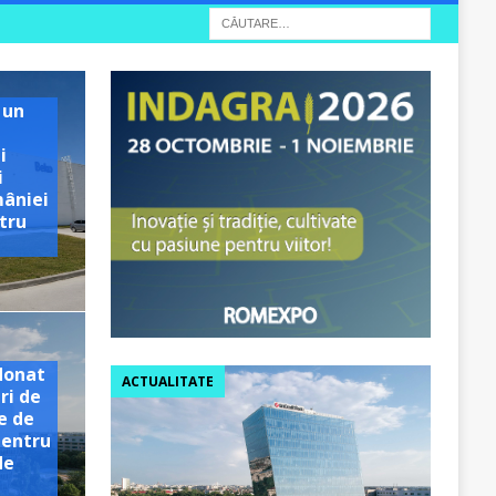
 un
i
i
mâniei
tru
e
donat
ACTUALITATE
ri de
e de
pentru
de