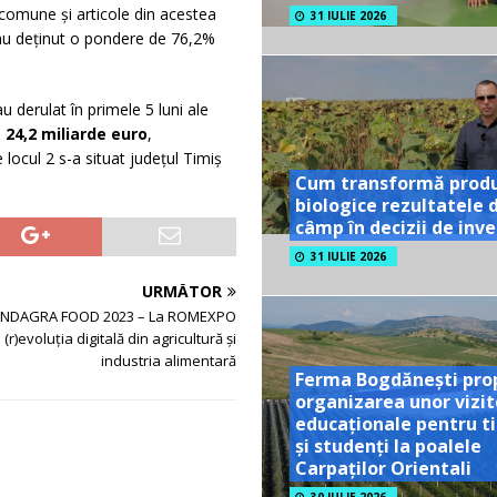
comune și articole din acestea
31 IULIE 2026
 au deținut o pondere de 76,2%
 derulat în primele 5 luni ale
e
24,2 miliarde euro
,
 locul 2 s-a situat județul Timiș
Cum transformă prod
biologice rezultatele 
câmp în decizii de inves
31 IULIE 2026
URMĂTOR
INDAGRA FOOD 2023 – La ROMEXPO
(r)evoluția digitală din agricultură și
industria alimentară
Ferma Bogdănești pro
organizarea unor vizit
educaționale pentru ti
și studenți la poalele
Carpaților Orientali