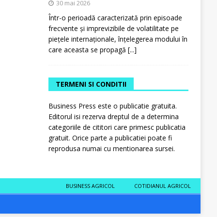
30 mai 2026
Într-o perioadă caracterizată prin episoade
frecvente și imprevizibile de volatilitate pe
piețele internaționale, înțelegerea modului în
care aceasta se propagă
[...]
TERMENI SI CONDITII
Business Press este o publicatie gratuita.
Editorul isi rezerva dreptul de a determina
categoriile de cititori care primesc publicatia
gratuit. Orice parte a publicatiei poate fi
reprodusa numai cu mentionarea sursei.
BUSINESS AGRICOL
COTIDIANUL AGRICOL