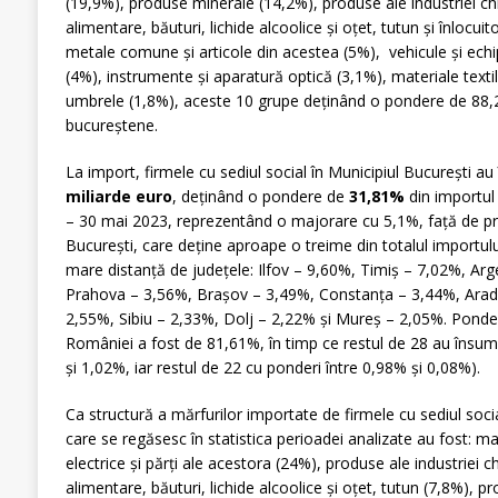
(19,9%), produse minerale (14,2%), produse ale industriei c
alimentare, băuturi, lichide alcoolice și oțet, tutun și înlocuit
metale comune și articole din acestea (5%), vehicule și ech
(4%), instrumente și aparatură optică (3,1%), materiale textile
umbrele (1,8%), aceste 10 grupe deținând o pondere de 88,2
bucureștene.
La import, firmele cu sediul social în Municipiul București au
miliarde euro
, deținând o pondere de
31,81%
din importul
– 30 mai 2023, reprezentând o majorare cu 5,1%, față de pri
București, care deține aproape o treime din totalul importulu
mare distanță de județele: Ilfov – 9,60%, Timiș – 7,02%, Arg
Prahova – 3,56%, Brașov – 3,49%, Constanța – 3,44%, Arad 
2,55%, Sibiu – 2,33%, Dolj – 2,22% și Mureș – 2,05%. Ponde
României a fost de 81,61%, în timp ce restul de 28 au însum
și 1,02%, iar restul de 22 cu ponderi între 0,98% și 0,08%).
Ca structură a mărfurilor importate de firmele cu sediul socia
care se regăsesc în statistica perioadei analizate au fost: m
electrice și părți ale acestora (24%), produse ale industriei 
alimentare, băuturi, lichide alcoolice și oțet, tutun (7,8%), p