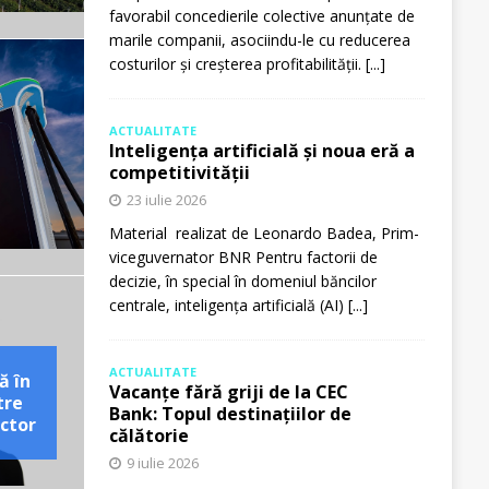
favorabil concedierile colective anunțate de
marile companii, asociindu-le cu reducerea
costurilor și creșterea profitabilității.
[...]
ACTUALITATE
Inteligența artificială și noua eră a
competitivității
23 iulie 2026
Material realizat de Leonardo Badea, Prim-
viceguvernator BNR Pentru factorii de
decizie, în special în domeniul băncilor
centrale, inteligența artificială (AI)
[...]
ACTUALITATE
ă în
Vacanțe fără griji de la CEC
tre
Bank: Topul destinațiilor de
ctor
călătorie
9 iulie 2026