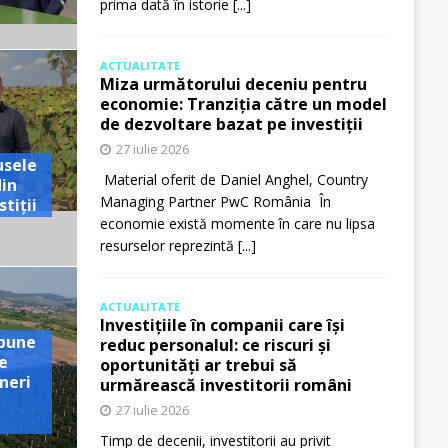
prima dată în istorie
[...]
ACTUALITATE
Miza următorului deceniu pentru
economie: Tranziția către un model
de dezvoltare bazat pe investiții
27 iulie 2026
usele
Material oferit de Daniel Anghel, Country
din
Managing Partner PwC România În
tiții
economie există momente în care nu lipsa
resurselor reprezintă
[...]
ACTUALITATE
Investițiile în companii care își
pune
reduc personalul: ce riscuri și
e
oportunități ar trebui să
neri
urmărească investitorii români
27 iulie 2026
Timp de decenii, investitorii au privit