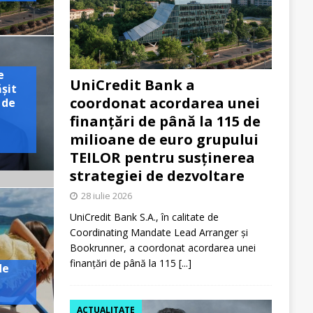
e
UniCredit Bank a
ășit
coordonat acordarea unei
 de
finanțări de până la 115 de
milioane de euro grupului
TEILOR pentru susținerea
strategiei de dezvoltare
28 iulie 2026
UniCredit Bank S.A., în calitate de
Coordinating Mandate Lead Arranger și
Bookrunner, a coordonat acordarea unei
finanțări de până la 115
[...]
de
ACTUALITATE