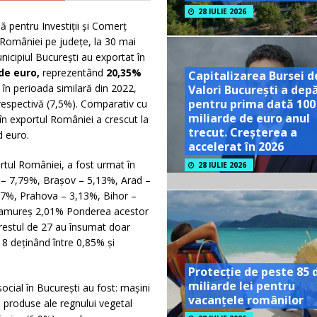
28 IULIE 2026
 pentru Investiții și Comerț
e României pe județe, la 30 mai
unicipiul București au exportat în
rde euro,
reprezentând
20,35%
Capitalizarea Bursei d
în perioada similară din 2022,
Valori București a dep
pentru prima dată 100
respectivă (7,5%). Comparativ cu
miliarde de euro anul
în exportul României a crescut la
trecut. Creșterea a
d euro.
accelerat în 2026
rtul României, a fost urmat în
28 IULIE 2026
 – 7,79%, Brașov – 5,13%, Arad –
,47%, Prahova – 3,13%, Bihor –
aramureș 2,01% Ponderea acestor
 restul de 27 au însumat doar
18 deținând între 0,85% și
Protecție de peste 85 
miliarde lei pentru
ocial în București au fost: mașini
vacanțele românilor
, produse ale regnului vegetal