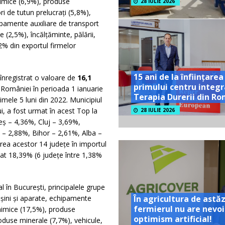
himice (6,9%), produse
28 IULIE 2026
ori de tutun prelucrați (5,8%),
ipamente auxiliare de transport
 (2,5%), încălțăminte, pălării,
% din exportul firmelor
15 ani de la înființarea
 înregistrat o valoare de
16,1
primului centru integr
 României în perioada 1 ianuarie
Terapia Durerii din R
mele 5 luni din 2022. Municipiul
i, a fost urmat în acest Top la
28 IULIE 2026
eș – 4,36%, Cluj – 3,69%,
– 2,88%, Bihor – 2,61%, Alba –
rea acestor 14 județe în importul
at 18,39% (6 județe între 1,38%
l în București, principalele grupe
În agricultura de astăz
așini și aparate, echipamente
fermierul nu are nevoi
chimice (17,5%), produse
optimism artificial!
roduse minerale (7,7%), vehicule,