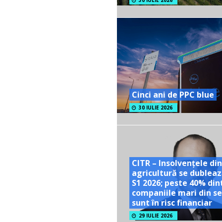
30 IULIE 2026
Cinci ani de PPC blue
30 IULIE 2026
CITR – Insolvențele din
agricultură se dubleaz
S1 2026; peste 40% din
companiile mari din se
sunt în risc financiar
29 IULIE 2026