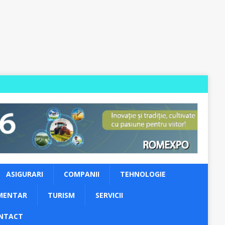
ASIGURARI
COMPANII
TEHNOLOGIE
MENTAR
TURISM
SERVICII
NTACT