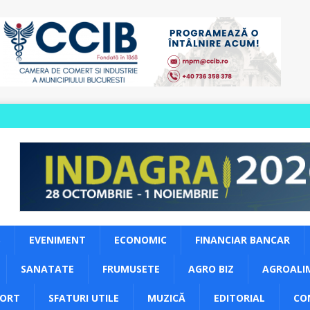
S
EVENIMENT
ECONOMIC
FINANCIAR BANCAR
SANATATE
FRUMUSETE
AGRO BIZ
AGROALI
PORT
SFATURI UTILE
MUZICĂ
EDITORIAL
CO