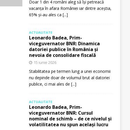
Doar 1 din 4 români aleg să își petreacă
vacanța în afara României iar dintre aceștia,
65% și-au ales ca
[...]
ACTUALITATE
Leonardo Badea, Prim-
viceguvernator BNR: Dinamica
datoriei publice în România și
nevoia de consolidare fiscală
15 iunie 2026
Stabilitatea pe termen lung a unei economii
nu depinde doar de volumul brut al datoriei
publice, ci mai ales de
[...]
ACTUALITATE
Leonardo Badea, Prim-
viceguvernator BNR: Cursul
nominal de schimb – de ce nivelul și
volatilitatea nu spun același lucru