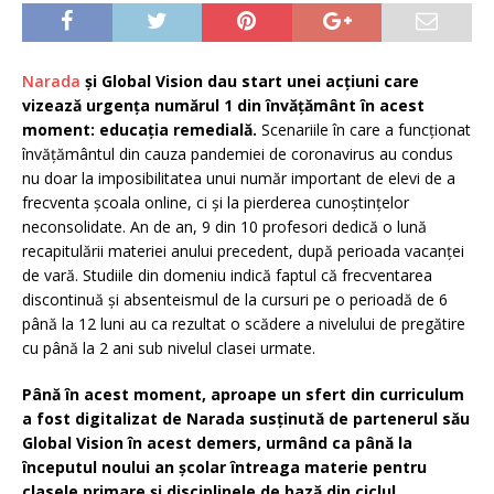
Narada
și Global Vision dau start unei acțiuni care
vizează urgența numărul 1 din învățământ în acest
moment: educația remedială.
Scenariile în care a funcționat
învățământul din cauza pandemiei de coronavirus au condus
nu doar la imposibilitatea unui număr important de elevi de a
frecventa școala online, ci și la pierderea cunoștințelor
neconsolidate. An de an, 9 din 10 profesori dedică o lună
recapitulării materiei anului precedent, după perioada vacanței
de vară. Studiile din domeniu indică faptul că frecventarea
discontinuă și absenteismul de la cursuri pe o perioadă de 6
până la 12 luni au ca rezultat o scădere a nivelului de pregătire
cu până la 2 ani sub nivelul clasei urmate.
Până în acest moment, aproape un sfert din curriculum
a fost digitalizat de Narada susținută de partenerul său
Global Vision în acest demers, urmând ca până la
începutul noului an școlar întreaga materie pentru
clasele primare și disciplinele de bază din ciclul