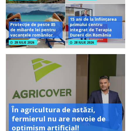
15 ani de la înființarea
Protecție de peste 85
primului centru
de miliarde lei pentru
integrat de Terapia
vacanțele românilor
Durerii din România
28 IULIE 2026
28 IULIE 2026
În agricultura de astăzi,
fermierul nu are nevoie de
optimism artificial!