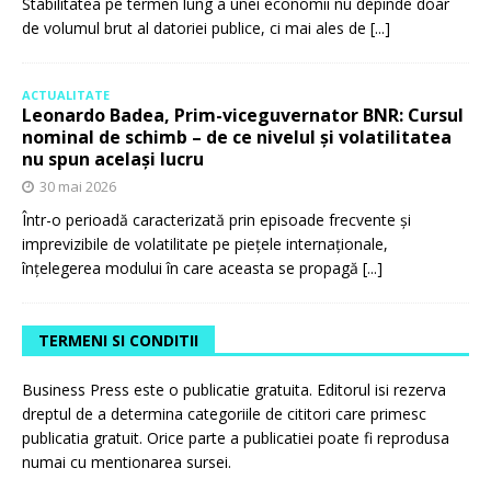
Stabilitatea pe termen lung a unei economii nu depinde doar
de volumul brut al datoriei publice, ci mai ales de
[...]
ACTUALITATE
Leonardo Badea, Prim-viceguvernator BNR: Cursul
nominal de schimb – de ce nivelul și volatilitatea
nu spun același lucru
30 mai 2026
Într-o perioadă caracterizată prin episoade frecvente și
imprevizibile de volatilitate pe piețele internaționale,
înțelegerea modului în care aceasta se propagă
[...]
TERMENI SI CONDITII
Business Press este o publicatie gratuita. Editorul isi rezerva
dreptul de a determina categoriile de cititori care primesc
publicatia gratuit. Orice parte a publicatiei poate fi reprodusa
numai cu mentionarea sursei.