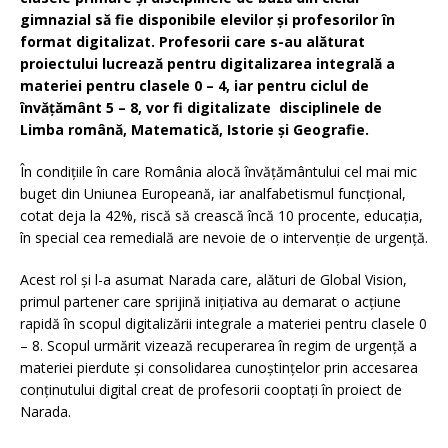
gimnazial să fie disponibile elevilor și profesorilor în
format digitalizat. Profesorii care s-au alăturat
proiectului lucrează pentru digitalizarea integrală a
materiei pentru clasele 0 – 4, iar pentru ciclul de
învățământ 5 – 8, vor fi digitalizate disciplinele de
Limba română, Matematică, Istorie și Geografie.
În condițiile în care România alocă învățământului cel mai mic
buget din Uniunea Europeană, iar analfabetismul funcțional,
cotat deja la 42%, riscă să crească încă 10 procente, educația,
în special cea remedială are nevoie de o intervenție de urgență.
Acest rol și l-a asumat Narada care, alături de Global Vision,
primul partener care sprijină inițiativa au demarat o acțiune
rapidă în scopul digitalizării integrale a materiei pentru clasele 0
– 8. Scopul urmărit vizează recuperarea în regim de urgență a
materiei pierdute și consolidarea cunoștințelor prin accesarea
conținutului digital creat de profesorii cooptați în proiect de
Narada.