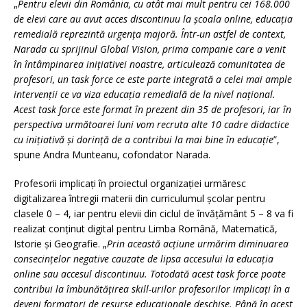
„
Pentru elevii din România, cu atât mai mult pentru cei 168.000
de elevi care au avut acces discontinuu la școala online, educația
remedială reprezintă urgența majoră. Într-un astfel de context,
Narada cu sprijinul Global Vision, prima companie care a venit
în întâmpinarea inițiativei noastre, articulează comunitatea de
profesori, un task force ce este parte integrată a celei mai ample
intervenții ce va viza educația remedială de la nivel național.
Acest task force este format în prezent din 35 de profesori, iar în
perspectiva următoarei luni vom recruta alte 10 cadre didactice
cu inițiativă și dorință de a contribui la mai bine în educație
”,
spune Andra Munteanu, cofondator Narada.
Profesorii implicați în proiectul organizației urmăresc
digitalizarea întregii materii din curriculumul școlar pentru
clasele 0 – 4, iar pentru elevii din ciclul de învățământ 5 – 8 va fi
realizat conținut digital pentru Limba Română, Matematică,
Istorie și Geografie. „
Prin această acțiune urmărim diminuarea
consecințelor negative cauzate de lipsa accesului la educația
online sau accesul discontinuu. Totodată acest task force poate
contribui la îmbunătățirea skill-urilor profesorilor implicați în a
deveni formatori de resurse educaționale deschise. Până în acest