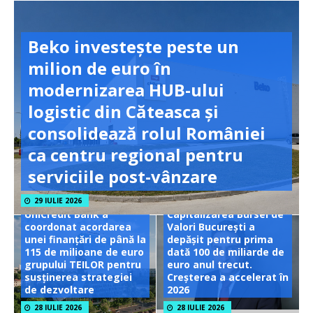
Beko investește peste un
milion de euro în
modernizarea HUB-ului
logistic din Căteasca și
consolidează rolul României
ca centru regional pentru
serviciile post-vânzare
29 IULIE 2026
UniCredit Bank a
Capitalizarea Bursei de
coordonat acordarea
Valori București a
unei finanțări de până la
depășit pentru prima
115 de milioane de euro
dată 100 de miliarde de
grupului TEILOR pentru
euro anul trecut.
susținerea strategiei
Creșterea a accelerat în
de dezvoltare
2026
28 IULIE 2026
28 IULIE 2026