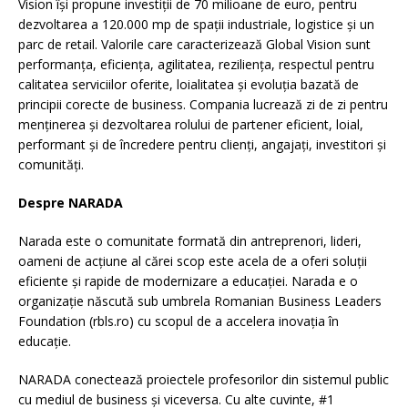
Vision își propune investiții de 70 milioane de euro, pentru
dezvoltarea a 120.000 mp de spații industriale, logistice și un
parc de retail. Valorile care caracterizează Global Vision sunt
performanța, eficiența, agilitatea, reziliența, respectul pentru
calitatea serviciilor oferite, loialitatea și evoluția bazată de
principii corecte de business. Compania lucrează zi de zi pentru
menținerea și dezvoltarea rolului de partener eficient, loial,
performant și de încredere pentru clienți, angajați, investitori și
comunități.
Despre NARADA
Narada este o comunitate formată din antreprenori, lideri,
oameni de acțiune al cărei scop este acela de a oferi soluții
eficiente și rapide de modernizare a educației. Narada e o
organizație născută sub umbrela Romanian Business Leaders
Foundation (rbls.ro) cu scopul de a accelera inovația în
educație.
NARADA conectează proiectele profesorilor din sistemul public
cu mediul de business și viceversa. Cu alte cuvinte, #1