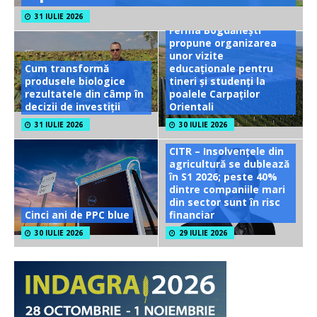
31 IULIE 2026
Ferma Bogdănești
propune organizarea
unor vizite
Cum transformă
educaționale pentru
produsele biologice
tineri și studenți la
rezultatele din câmp în
poalele Carpaților
decizii de investiții
Orientali
31 IULIE 2026
30 IULIE 2026
CITR – Insolvențele din
agricultură se dublează
în S1 2026; peste 40%
dintre companiile mari
din sector sunt în risc
Cinci ani de PPC blue
financiar
30 IULIE 2026
29 IULIE 2026