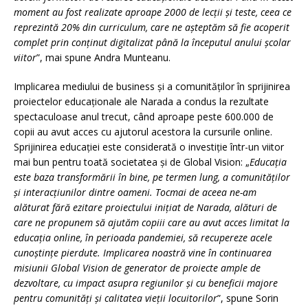
moment au fost realizate aproape 2000 de lecții și teste, ceea ce
reprezintă 20% din curriculum, care ne așteptăm să fie acoperit
complet prin conținut digitalizat până la începutul anului școlar
viitor
”, mai spune Andra Munteanu.
Implicarea mediului de business și a comunităților în sprijinirea
proiectelor educaționale ale Narada a condus la rezultate
spectaculoase anul trecut, când aproape peste 600.000 de
copii au avut acces cu ajutorul acestora la cursurile online.
Sprijinirea educației este considerată o investiție într-un viitor
mai bun pentru toată societatea și de Global Vision: „
Educația
este baza transformării în bine, pe termen lung, a comunităților
și interacțiunilor dintre oameni. Tocmai de aceea ne-am
alăturat fără ezitare proiectului inițiat de Narada, alături de
care ne propunem să ajutăm copiii care au avut acces limitat la
educația online, în perioada pandemiei, să recupereze acele
cunoștințe pierdute. Implicarea noastră vine în continuarea
misiunii Global Vision de generator de proiecte ample de
dezvoltare, cu impact asupra regiunilor și cu beneficii majore
pentru comunități și calitatea vieții locuitorilor
”, spune Sorin