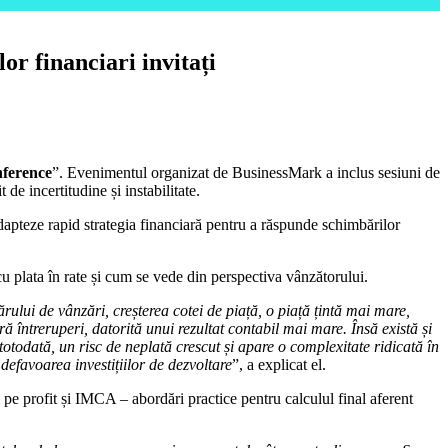
or financiari invitați
ference
”. Evenimentul organizat de BusinessMark a inclus sesiuni de
 de incertitudine și instabilitate.
dapteze rapid strategia financiară pentru a răspunde schimbărilor
plata în rate și cum se vede din perspectiva vânzătorului.
rului de vânzări, creșterea cotei de piață, o piață țintă mai mare,
ră întreruperi, datorită unui rezultat contabil mai mare. Însă există și
otodată, un risc de neplată crescut și apare o complexitate ridicată în
defavoarea investițiilor de dezvoltare
”, a explicat el.
pe profit și IMCA – abordări practice pentru calculul final aferent