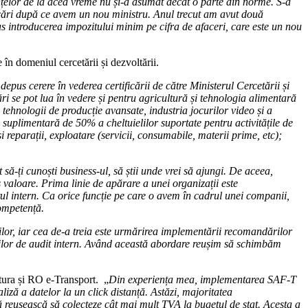
nanțelor de la acea vreme nu și-a asumat decât o parte din norme. S-a
dificări după ce avem un nou ministru. Anul trecut am avut două
s introducerea impozitului minim pe cifra de afaceri, care este un nou
în domeniul cercetării și dezvoltării.
 depus cerere în vederea certificării de către Ministerul Cercetării și
tări se pot lua în vedere și pentru agricultură și tehnologia alimentară
i tehnologii de producție avansate, industria jocurilor video și a
e suplimentară de 50% a cheltuielilor suportate pentru activitățile de
și reparații, exploatare (servicii, consumabile, materii prime, etc);
 să-ți cunoști business-ul, să știi unde vrei să ajungi. De aceea,
us valoare. Prima linie de apărare a unei organizații este
ul intern. Ca orice funcție pe care o avem în cadrul unei companii,
competență.
unilor, iar cea de-a treia este urmărirea implementării recomandărilor
ilor de audit intern. Având această abordare reușim să schimbăm
tura și RO e-Transport. „
Din experiența mea, implementarea SAF-T
liză a datelor la un click distanță. Astăzi, majoritatea
să reușească să colecteze cât mai mult TVA la bugetul de stat. Acesta a