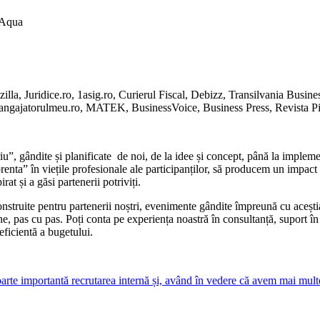
 Aqua
lla, Juridice.ro, 1asig.ro, Curierul Fiscal, Debizz, Transilvania Busin
 angajatorulmeu.ro, MATEK, BusinessVoice, Business Press, Revista Pi
, gândite și planificate de noi, de la idee și concept, până la impleme
renta” în viețile profesionale ale participanților, să producem un imp
rat și a găsi partenerii potriviți.
uite pentru partenerii noștri, evenimente gândite împreună cu aceștia ș
ne, pas cu pas. Poți conta pe experiența noastră în consultanță, suport
eficientă a bugetului.
rte importantă recrutarea internă și, având în vedere că avem mai multe g