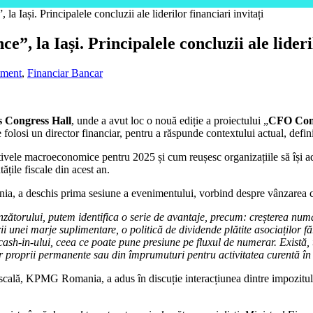
 Iași. Principalele concluzii ale liderilor financiari invitați
, la Iași. Principalele concluzii ale lideril
iment
,
Financiar Bancar
s Congress Hall
, unde a avut loc o nouă ediție a proiectului „
CFO Con
 folosi un director financiar, pentru a răspunde contextului actual, definit
ectivele macroeconomice pentru 2025 și cum reușesc organizațiile să își a
ățile fiscale din acest an.
, a deschis prima sesiune a evenimentului, vorbind despre vânzarea cu 
nzătorului, putem identifica o serie de avantaje, precum: creșterea numă
i unei marje suplimentare, o politică de dividende plătite asociaților fă
sh-in-ului, ceea ce poate pune presiune pe fluxul de numerar. Există, t
r proprii permanente sau din împrumuturi pentru activitatea curentă în 
iscală, KPMG Romania, a adus în discuție interacțiunea dintre impozitul 