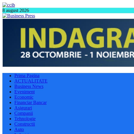
8 august 2026
Prima Pagina
ACTUALITATE
Business News
Eveniment
Economic
Financiar Bancar
Asigurari
Companii
Tehnologie
Constructii
Auto