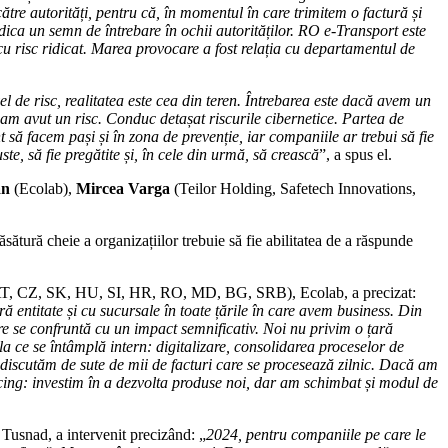
tre autorități, pentru că, în momentul în care trimitem o factură și
idica un semn de întrebare în ochii autorităților. RO e-Transport este
 cu risc ridicat. Marea provocare a fost relația cu departamentul de
el de risc, realitatea este cea din teren. Întrebarea este dacă avem un
am avut un risc. Conduc detașat riscurile cibernetice. Partea de
 să facem pași și în zona de prevenție, iar companiile ar trebui să fie
te, să fie pregătite și, în cele din urmă, să crească
”, a spus el.
an
(Ecolab),
Mircea Varga
(Teilor Holding, Safetech Innovations,
sătură cheie a organizațiilor trebuie să fie abilitatea de a răspunde
T, CZ, SK, HU, SI, HR, RO, MD, BG, SRB), Ecolab, a precizat:
ă entitate și cu sucursale în toate țările în care avem business. Din
re se confruntă cu un impact semnificativ. Noi nu privim o țară
m la ce se întâmplă intern: digitalizare, consolidarea proceselor de
– discutăm de sute de mii de facturi care se procesează zilnic. Dacă am
cing: investim în a dezvolta produse noi, dar am schimbat și modul de
usnad, a intervenit precizând: „
2024, pentru companiile pe care le