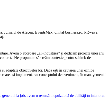
ess, Jurnalul de Afaceri, EventsMax, digital-business.ro, PRwave,
ața
ntare. Avem o abordare „all-industries” și dedicăm proiecte unei arii
act concret. Ne propunem să creăm contexte pentru schimb de
i adaptate obiectivelor lor. Dacă ești în căutarea unei echipe
 în crearea și implementarea conceptului de eveniment, în managementul
enerații la job, avem o resursă inepuizabilă de abilități în interiorul