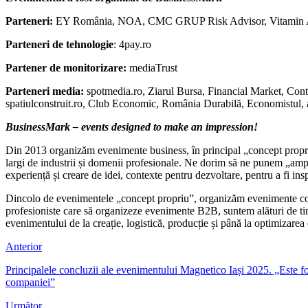
Parteneri
:
EY România, NOA, CMC GRUP Risk Advisor, Vitamin
Parteneri de tehnologie
: 4pay.ro
Partener de monitorizare:
mediaTrust
Parteneri media:
spotmedia.ro, Ziarul Bursa, Financial Market, Contzi
spatiulconstruit.ro, Club Economic, România Durabilă, Economistul,
BusinessMark – events designed to make an impression!
Din 2013 organizăm evenimente business, în principal „concept propriu”
largi de industrii și domenii profesionale. Ne dorim să ne punem „amp
experiență și creare de idei, contexte pentru dezvoltare, pentru a fi inspi
Dincolo de evenimentele „concept propriu”, organizăm evenimente constr
profesioniste care să organizeze evenimente B2B, suntem alături de ti
evenimentului de la creație, logistică, producție și până la optimizarea 
Anterior
Principalele concluzii ale evenimentului Magnetico Iași 2025. „Este foa
companiei”
Următor