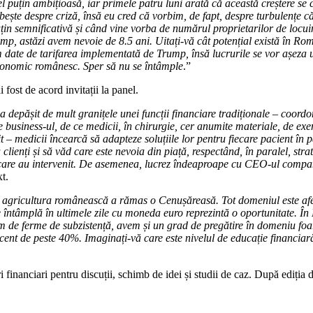
el puțin ambițioasă, iar primele patru luni arată că această creștere s
ște despre criză, însă eu cred că vorbim, de fapt, despre turbulențe căr
uțin semnificativă și când vine vorba de numărul proprietarilor de locui
, astăzi avem nevoie de 8.5 ani. Uitați-vă cât potențial există în Rom
m date de tarifarea implementată de Trump, însă lucrurile se vor așeza 
economic românesc. Sper să nu se întâmple
.”
 fost de acord invitații la panel.
epășit de mult granițele unei funcții financiare tradiționale – coordone
ne business-ul, de ce medicii, în chirurgie, cer anumite materiale, de ex
it – medicii încearcă să adapteze soluțiile lor pentru fiecare pacient în
 clienți și să văd care este nevoia din piață, respectând, în paralel, s
e care au intervenit. De asemenea, lucrez îndeaproape cu CEO-ul companiei
t.
ni, agricultura românească a rămas o Cenușăreasă. Tot domeniul este afe
 întâmplă în ultimele zile cu moneda euro reprezintă o oportunitate. Î
 de ferme de subzistență, avem și un grad de pregătire în domeniu foar
cent de peste 40%. Imaginați-vă care este nivelul de educație financi
anciari pentru discuții, schimb de idei și studii de caz. După ediția di