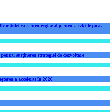
României ca centru regional pentru serviciile post-
ntru susținerea strategiei de dezvoltare
șterea a accelerat în 2026