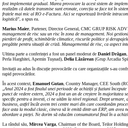
fost implementat gradual. Marea provocare la acest sistem de implemen
realizăm că datele transmise sunt eronate, corecția se face tot în sist
fratele mai mic al RO e-Factura. Aici se raportează livrările intracomu
logistică
”, a spus ea.
Marius Maier
, Partener, Director General, CMC GRUP RISK ADVISOR, 
management de risc sau un risc în zona de management. Noi gestionăm 
pierderi de profit, schimbările climatice, riscurile politice și derapa
pregătite pentru situații de criză. Managementul de risc, ca aspect inte
Ultima parte a conferinței a fost un panel moderat de
Daniel Drăgan
Perla Harghitei, Apemin Tușnad),
Delia Lăzărean
(Grup Arcadia Spit
Invitații au adus în discuție provocările cu care organizațiile s-au conf
rapid provocărilor.
În acest context,
Emanuel Gutan
, Country Manager, CEE South (RO
„
Anul 2024 a fost finalul unei perioade de achiziții și fuziuni început
punct de vedere extern, 2024 a fost un an de creștere în majoritatea s
specific pentru a investi, ci ne uităm la nivel regional. Drept urmare, d
business, astfel încât avem trei centre mari din care coordonăm proces
face asta la modul clasic, cineva să le emită dintr-un ERP, am avea n
abordare a pieței. Ne dorim să educăm consumatorul final în a achiziț
La rândul său,
Mircea Varga
, Chairman of the Board, Teilor Holdin