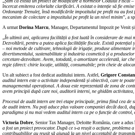
„
Știm că există un proiect de modificare a normelor Codului Fiscal – e
încercat emiterea celorlalte clarificări. A existat o intenție să fie e
Ordonanțe Trenuleț, însă modificările impozitului pe profit nu au fos
mecanism de colectare a impozitului pe profit la un nivel minim
”, a sp
A urmat
Dorina Marcu
, Manager, Departamentul Impozit pe Venit și C
„
În ultimii ani, aplicarea facilității a fost luată în considerare de mai
Dezvoltării, pentru a putea aplica facilitățile fiscale. Există potenția
– noi metode de cultivare, tehnologii de irigație, produse alimentare in
divertismentului, sustenabilitate și industria cosmetică și a produselo
cercetare-dezvoltare. Avem, totodată, o amortizare accelerată, iar cheltu
regie (direct: chirie locație, utilități, consumabile; prin cheie de alocar
Un alt subiect a fost dedicat auditului intern. Astfel,
Grigore Constan
auditul intern este o activitate independentă și obiectivă, care te poat
managementul operațional. A doua este reprezentată de zona de control
avem principii după care noi, auditorii interni, ne ghidăm activitatea, 
Procesul de audit intern are trei etape principale, prima fiind cea de 
de audit intern. Nu poți aduce plus valoare companiei decât dacă, d
paradigma și nu mai vedem auditul intern ca pe o funcție de control, c
Victoria Dobre
, Senior Tax Manager, Deloitte România, care a adus 
a fost un proiect provocator. După ce s-a reușit o acțiune, problema a 
contribuabililor au reușit să ajungă la un nivel acceptabil de transmit