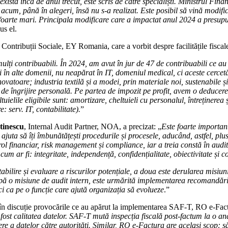
xista încă de anul trecut, este scris de către specialiști. Ministrul Fi
mise acum, până în alegeri, însă nu s-a realizat. Este posibil să vină mo
t foarte mari. Principala modificare care a impactat anul 2024 a presupu
us el.
ontribuții Sociale, EY Romania, care a vorbit despre facilitățile fiscale 
 mulți contribuabili. În 2024, am avut în jur de 47 de contribuabili ce au
l și în alte domenii, nu neapărat în IT, domeniul medical, ci aceste cerce
ovatoare; industria textilă și a modei, prin materiale noi, sustenabile ș
r de îngrijire personală. Pe partea de impozit pe profit, avem o deducer
ielile eligibile sunt: amortizare, cheltuieli cu personalul, întreținerea 
e: serv. IT, contabilitate).
”
tinescu
, Internal Audit Partner, NOA, a precizat: „
Este foarte important
e ajuta să îți îmbunătățești procedurile și procesele, aducând, astfel, pl
 financiar, risk management și compliance, iar a treia constă în audit
cum ar fi: integritate, independență, confidențialitate, obiectivitate și 
stabilire și evaluare a riscurilor potențiale, a doua este derularea misi
upă o misiune de audit intern, este urmărită implementarea recomandăr
i ca pe o funcție care ajută organizația să evolueze
.”
în discuție provocările ce au apărut la implementarea SAF-T, RO e-Fac
fost calitatea datelor. SAF-T mută inspecția fiscală post-factum la o ana
ere a datelor către autorități. Similar, RO e-Factura are același scop: 