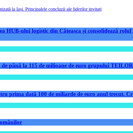
ă la Iași. Principalele concluzii ale liderilor invitați
a HUB-ului logistic din Căteasca și consolidează rolul 
de până la 115 de milioane de euro grupului TEILOR pe
tru prima dată 100 de miliarde de euro anul trecut. Cre
 românilor