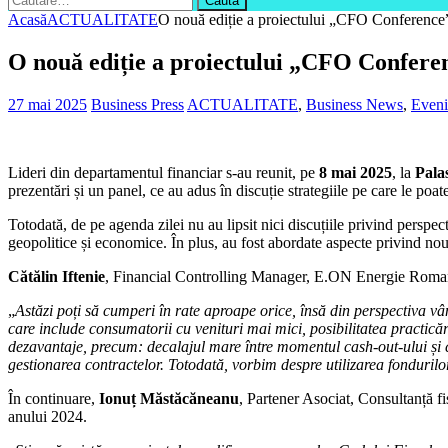
după:
Acasă
ACTUALITATE
O nouă ediție a proiectului „CFO Conference”, la
O nouă ediție a proiectului „CFO Conference”
27 mai 2025
Business Press
ACTUALITATE
,
Business News
,
Even
Lideri din departamentul financiar s-au reunit, pe
8 mai 2025
, la
Pala
prezentări și un panel, ce au adus în discuție strategiile pe care le poate
Totodată, de pe agenda zilei nu au lipsit nici discuțiile privind persp
geopolitice și economice. În plus, au fost abordate aspecte privind nout
Cătălin Iftenie
, Financial Controlling Manager, E.ON Energie Romania
„
Astăzi poți să cumperi în rate aproape orice, însă din perspectiva vâ
care include consumatorii cu venituri mai mici, posibilitatea practicări
dezavantaje, precum: decalajul mare între momentul cash-out-ului și ca
gestionarea contractelor. Totodată, vorbim despre utilizarea fondurilo
În continuare,
Ionuț Măstăcăneanu
, Partener Asociat, Consultanță f
anului 2024.