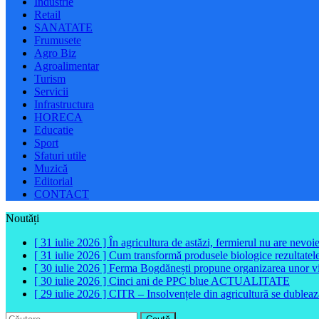
Industrie
Retail
SANATATE
Frumusete
Agro Biz
Agroalimentar
Turism
Servicii
Infrastructura
HORECA
Educatie
Sport
Sfaturi utile
Muzică
Editorial
CONTACT
Noutăți
[ 31 iulie 2026 ]
În agricultura de astăzi, fermierul nu are nevoi
[ 31 iulie 2026 ]
Cum transformă produsele biologice rezultatele 
[ 30 iulie 2026 ]
Ferma Bogdănești propune organizarea unor vizit
[ 30 iulie 2026 ]
Cinci ani de PPC blue
ACTUALITATE
[ 29 iulie 2026 ]
CITR – Insolvențele din agricultură se dubleaz
Caută