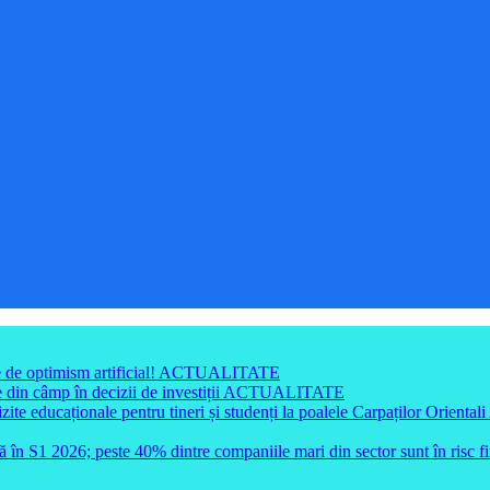
e de optimism artificial!
ACTUALITATE
din câmp în decizii de investiții
ACTUALITATE
e educaționale pentru tineri și studenți la poalele Carpaților Orientali
ă în S1 2026; peste 40% dintre companiile mari din sector sunt în risc f