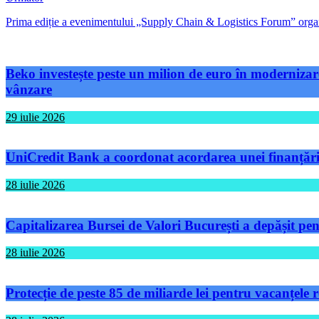
Prima ediție a evenimentului „Supply Chain & Logistics Forum” organizat
Beko investește peste un milion de euro în modernizare
vânzare
29 iulie 2026
UniCredit Bank a coordonat acordarea unei finanțări 
28 iulie 2026
Capitalizarea Bursei de Valori București a depășit pen
28 iulie 2026
Protecție de peste 85 de miliarde lei pentru vacanțele