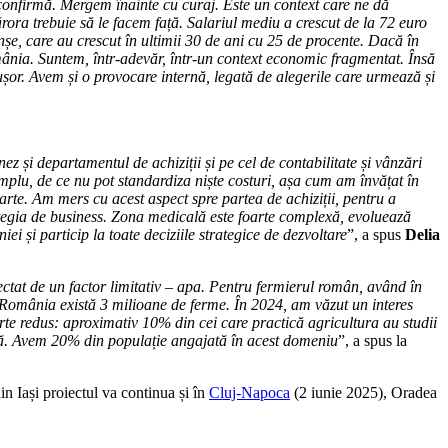
e confirmă. Mergem înainte cu curaj. Este un context care ne dă
ora trebuie să le facem față. Salariul mediu a crescut de la 72 euro
nșe, care au crescut în ultimii 30 de ani cu 25 de procente. Dacă în
ânia. Suntem, într-adevăr, într-un context economic fragmentat. Însă
ușor. Avem și o provocare internă, legată de alegerile care urmează și
z și departamentul de achiziții și pe cel de contabilitate și vânzări
emplu, de ce nu pot standardiza niște costuri, așa cum am învățat în
 parte. Am mers cu acest aspect spre partea de achiziții, pentru a
trategia de business. Zona medicală este foarte complexă, evoluează
 și particip la toate deciziile strategice de dezvoltare
”, a spus
Delia
ctat de un factor limitativ – apa. Pentru fermierul român, având în
n România există 3 milioane de ferme. În 2024, am văzut un interes
te redus: aproximativ 10% din cei care practică agricultura au studii
ară. Avem 20% din populație angajată în acest domeniu
”, a spus la
n Iași proiectul va continua și în
Cluj-Napoca
(2 iunie 2025), Oradea