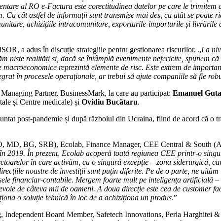
tare al RO e-Factura este corectitudinea datelor pe care le trimitem că
em. Cu cât astfel de informații sunt transmise mai des, cu atât se poate r
nitare, achizițiile intracomunitare, exporturile-importurile și livrările
a adus în discuție strategiile pentru gestionarea riscurilor. „
La niv
niște realități și, dacă se întâmplă evenimente nefericite, spunem că 
jele macroeconomice reprezintă elemente de risc. Este extrem de important
grat în procesele operaționale, ar trebui să ajute companiile să fie robus
, Managing Partner, BusinessMark, la care au participat:
Emanuel Gut
ale și Centre medicale) și
Ovidiu Bucătaru
.
runtat post-pandemie și după războiul din Ucraina, fiind de acord că o tră
, MD, BG, SRB), Ecolab, Finance Manager, CEE Central & South (A
e în 2019. În prezent, Ecolab acoperă toată regiunea CEE printr-o singur
ectoarelor în care activăm, cu o singură excepție – zona siderurgică, ca
irecțiile noastre de investiții sunt puțin diferite. Pe de o parte, ne uită
ele financiar-contabile. Mergem foarte mult pe inteligența artificială 
evoie de câteva mii de oameni. A doua direcție este cea de customer fa
iona o soluție tehnică în loc de a achiziționa un produs
.”
g, Independent Board Member, Safetech Innovations, Perla Harghitei & T