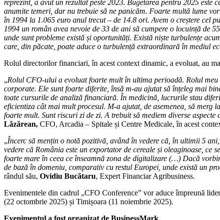
reprezint, a avut un rezultat peste 2023. Bugetarea pentru 2025 este c
anumite temeri, dar nu trebuie să ne panicăm. Foarte multă lume vorbe
în 1994 la 1.065 euro anul trecut – de 14.8 ori. Avem o creștere cel p
1994 un român avea nevoie de 33 de ani să cumpere o locuință de 55mp
unde sunt probleme există și oportunități. Există niște turbulențe acu
care, din păcate, poate aduce o turbulență extraordinară în mediul 
Rolul directorilor financiari, în acest context dinamic, a evoluat, au mai
„
Rolul CFO-ului a evoluat foarte mult în ultima perioadă. Rolul meu a d
corporate. Ele sunt foarte diferite, însă m-au ajutat să înțeleg mai bi
toate cursurile de analiză financiară. În medicină, lucrurile stau difer
eficientiza cât mai mult procesul. M-a ajutat, de asemenea, să merg la
foarte mult. Sunt riscuri zi de zi. A trebuit să mediem diverse aspect
Lăzărean,
CFO, Arcadia – Spitale și Centre Medicale, în acest contex
„
Încerc să mențin o notă pozitivă, având în vedere că, în ultimii 5 a
vedere că România este un exportator de cereale și oleaginoase, ce se
foarte mare în ceea ce înseamnă zona de digitalizare (…) Dacă vorbim
de bază în domeniu, comparativ cu restul Europei, unde există un pro
rândul său,
Ovidiu Bucătaru
, Expert Financiar Agribusiness.
Evenimentele din cadrul „CFO Conference” vor aduce împreună lideri fin
(22 octombrie 2025) și Timișoara (11 noiembrie 2025).
Evenimentul a fost organizat de BusinessMark