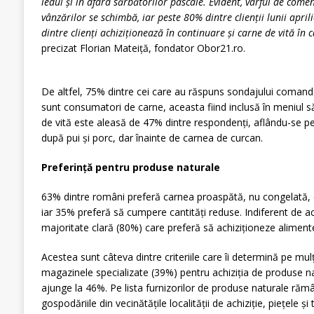
iedul și în afara sărbătorilor pascale. Evident, vârful de com
vânzărilor se schimbă, iar peste 80% dintre clienții lunii april
dintre clienți achiziționează în continuare și carne de vită în 
precizat Florian Mateiță, fondator Obor21.ro.
De altfel, 75% dintre cei care au răspuns sondajului comand
sunt consumatori de carne, aceasta fiind inclusă în meniul 
de vită este aleasă de 47% dintre respondenți, aflându-se pe l
după pui și porc, dar înainte de carnea de curcan.
Preferință pentru produse naturale
63% dintre români preferă carnea proaspătă, nu congelată, 
iar 35% preferă să cumpere cantități reduse. Indiferent de ac
majoritate clară (80%) care preferă să achiziționeze aliment
Acestea sunt câteva dintre criteriile care îi determină pe mul
magazinele specializate (39%) pentru achiziția de produse na
ajunge la 46%. Pe lista furnizorilor de produse naturale rămân
gospodăriile din vecinătățile localității de achiziție, piețele ș