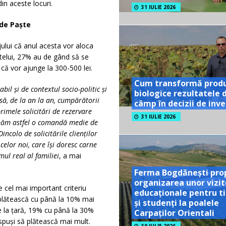
in aceste locuri.
31 IULIE 2026
 de Paște
ului că anul acesta vor aloca
telui, 27% au de gând să se
că vor ajunge la 300-500 lei.
Cum transformă prod
bil și de contextul socio-politic și
biologice rezultatele 
ă, de la an la an, cumpărătorii
câmp în decizii de inves
rimele solicitări de rezervare
31 IULIE 2026
timăm astfel o comandă medie de
ncolo de solicitările clienților
celor noi, care își doresc carne
ul real al familiei
, a mai
Ferma Bogdănești pro
organizarea unor vizit
 cel mai important criteriu
educaționale pentru ti
 plătească cu până la 10% mai
și studenți la poalele
 la țară, 19% cu până la 30%
Carpaților Orientali
spuși să plătească mai mult.