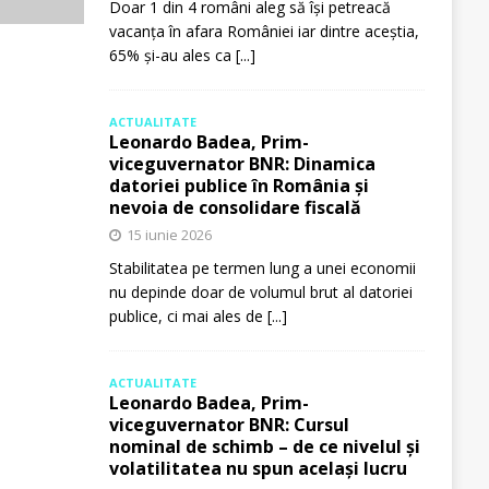
Doar 1 din 4 români aleg să își petreacă
vacanța în afara României iar dintre aceștia,
65% și-au ales ca
[...]
ACTUALITATE
Leonardo Badea, Prim-
viceguvernator BNR: Dinamica
datoriei publice în România și
nevoia de consolidare fiscală
15 iunie 2026
Stabilitatea pe termen lung a unei economii
nu depinde doar de volumul brut al datoriei
publice, ci mai ales de
[...]
ACTUALITATE
Leonardo Badea, Prim-
viceguvernator BNR: Cursul
nominal de schimb – de ce nivelul și
volatilitatea nu spun același lucru