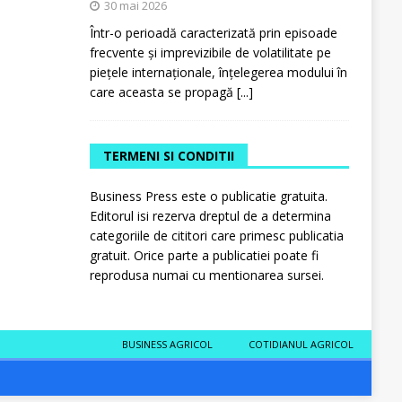
30 mai 2026
Într-o perioadă caracterizată prin episoade
frecvente și imprevizibile de volatilitate pe
piețele internaționale, înțelegerea modului în
care aceasta se propagă
[...]
TERMENI SI CONDITII
Business Press este o publicatie gratuita.
Editorul isi rezerva dreptul de a determina
categoriile de cititori care primesc publicatia
gratuit. Orice parte a publicatiei poate fi
reprodusa numai cu mentionarea sursei.
BUSINESS AGRICOL
COTIDIANUL AGRICOL