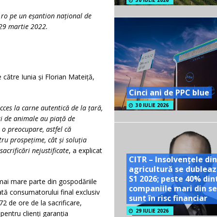
30 IULIE 2026
ro pe un eșantion național de
-29 martie 2022.
către Iunia și Florian Mateiță,
Cinci ani de PPC blue
30 IULIE 2026
cces la carne autentică de la țară,
ori de animale au piață de
ă o preocupare, astfel că
tru prospețime, cât și soluția
acrificări nejustificate
, a explicat
CITR – Insolvențele din
agricultură se dubleaz
S1 2026; peste 40% din
mai mare parte din gospodăriile
companiile mari din se
ată consumatorului final exclusiv
sunt în risc financiar
72 de ore de la sacrificare,
29 IULIE 2026
 pentru clienți garanția