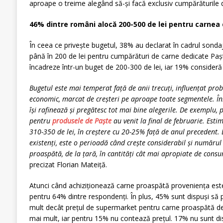
aproape o treime alegând să-și facă exclusiv cumpărăturile d
46% dintre români alocă 200-500 de lei pentru carnea
În ceea ce privește bugetul, 38% au declarat în cadrul sondaj
până în 200 de lei pentru cumpărături de carne dedicate Paș
încadreze într-un buget de 200-300 de lei, iar 19% consideră 
Bugetul este mai temperat față de anii trecuți, influențat proba
economic, marcat de creșteri pe aproape toate segmentele. Îns
își rafinează și pregătesc tot mai bine alegerile. De exemplu, p
pentru
produsele de Paște
au venit la final de februarie. Es
310-350 de lei, în creștere cu 20-25% față de anul precedent. Di
existenți, este o perioadă când crește considerabil și numărul 
proaspătă, de la țară, în cantități cât mai apropiate de consum
precizat Florian Mateiță.
Atunci când achiziționează carne proaspătă proveniența este
pentru 64% dintre respondenți. În plus, 45% sunt dispuși să
mult decât prețul de supermarket pentru carne proaspătă de
mai mult, iar pentru 15% nu contează prețul. 17% nu sunt di