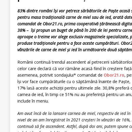
83% dintre români își vor petrece sărbătorile de Paște acasă s
pentru masa tradițională carne de miel sau de ied, arată dat
comandat de Obor21.ro, prima cooperativă țărănească digita
38% – își propun un buget de până în 200 de lei pentru carne
aproape o treime vor alege exclusiv magazinele specializate, p
produse tradiționale pentru a face aceste cumpărături. Obor2
vânzările de carne de miel și ied în următoarele două săptăm
Românii continuă trendul ascendent al petrecerii sărbătorilo
celor care declară că vor rămâne acasă fiind în creștere faț
asemenea, potrivit sondajului* comandat de
Obor21.ro
, p
își vor face cumpărăturile cu o săptămână înainte de Paște, 
17% lasă aceste achiziții pentru ultimele zile. 30,8% preferă
carnea de ied, în timp ce 51% nu au preferință pentru un anu
include în meniu.
Am avut încă de la lansare carnea de miel, respectiv de ied în
nivel de an am înregistrat în 2021 creșteri în vânzări de 16%, 
continuă să fie ascendent. Astfel, după doi ani, putem spune 