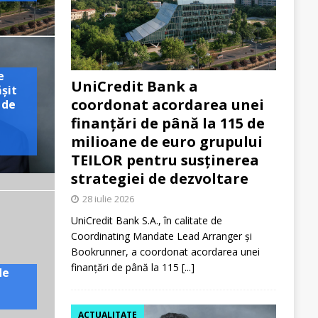
e
UniCredit Bank a
ășit
coordonat acordarea unei
 de
finanțări de până la 115 de
milioane de euro grupului
TEILOR pentru susținerea
strategiei de dezvoltare
28 iulie 2026
UniCredit Bank S.A., în calitate de
Coordinating Mandate Lead Arranger și
Bookrunner, a coordonat acordarea unei
finanțări de până la 115
[...]
de
ACTUALITATE