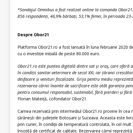
*Sondajul Omnibus a fost realizat online la comanda Obor21.
856 respondenți, 46,9% bărbați, 53,1% femei, în perioada 23
Despre Obor21
Platforma Obor21.ro a fost lansată în luna februarie 2020 de 
cu o investiție inițială de peste 80.000 euro.
Obor21.ro este puntea digitală dintre sat și oraș, care oferă a
în condiții sanitar-veterinare de secol XXI, iar țăranii crescăt
desfacere și venituri fiscalizate. Grija pentru mediu reprezint
rezervarea cărnii înainte de sacrificare este atât garanția pen
pentru consumul responsabil, sustenabil, fără pierderi și fără s
Florian Mateiță, cofondator Obor21.
Carnea rezervată prin intermediul Obor21.ro provine în cea 
țărănești din județele Botoșani și Suceava. Aceasta este livr
prin curier, în condiții de temperatură controlată, în cel mult 
însoțită de certificat de calitate. Rezervarea cărnii reprezintă