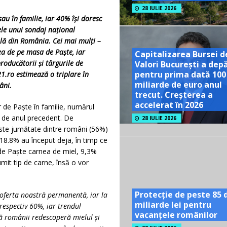
28 IULIE 2026
au în familie, iar 40% își doresc
ele unui sondaj național
lă din România. Cei mai mulți –
a de pe masa de Paște, iar
Capitalizarea Bursei d
roducătorii și târgurile de
Valori București a dep
pentru prima dată 100
1.ro estimează o triplare în
miliarde de euro anul
âni.
trecut. Creșterea a
accelerat în 2026
r de Paște în familie, numărul
ă de anul precedent. De
28 IULIE 2026
este jumătate dintre români (56%)
18.8% au început deja, în timp ce
 de Paște carnea de miel, 9,3%
mit tip de carne, însă o vor
Protecție de peste 85 
 oferta noastră permanentă, iar la
miliarde lei pentru
respectiv 60%, iar trendul
vacanțele românilor
că românii redescoperă mielul și