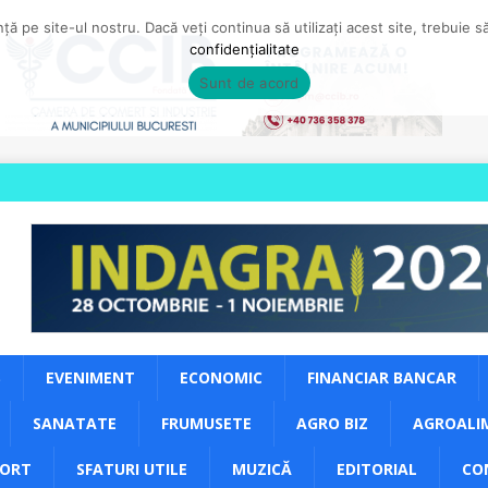
ă pe site-ul nostru. Dacă veți continua să utilizați acest site, trebuie 
confidențialitate
Sunt de acord
S
EVENIMENT
ECONOMIC
FINANCIAR BANCAR
SANATATE
FRUMUSETE
AGRO BIZ
AGROALI
PORT
SFATURI UTILE
MUZICĂ
EDITORIAL
CO