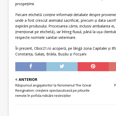
prospețimii.
Fiecare etichetă conține informații detaliate despre provenie
unde a fost crescut animalul sacrificat, precum și data sacrific
expirării produsului. Procesarea cărnii, inclusiv ambalarea ei,
(menționat pe etichetă), iar întreg fluxul, până la ușa clientul
respecte normele sanitar-veterinare.
În prezent, Obor21.ro acoperă, pe lângă zona Capitalei și Ilfo
Constanța, Galați, Brăila, Buzău și Focșani.
ANTERIOR
Răspunsul angajatorilor la fenomenul The Great
P
Resignation: creștere spectaculoasă pe joburile
remote în pofida ridicării restricțiilor