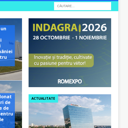
 un
i
i
mâniei
tru
e
donat
ACTUALITATE
ri de
e de
pentru
de