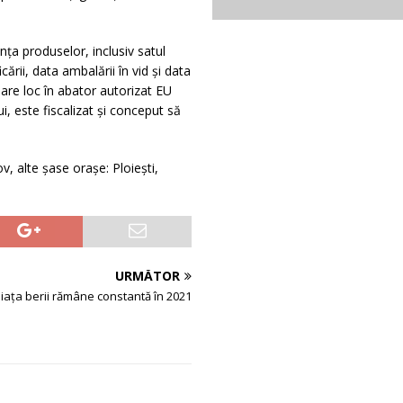
nța produselor, inclusiv satul
ării, data ambalării în vid și data
 are loc în abator autorizat EU
ui, este fiscalizat și conceput să
v, alte șase orașe: Ploiești,
URMĂTOR
iața berii rămâne constantă în 2021