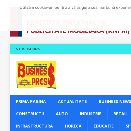
Utilizăm cookie-uri pentru a vă asigura cea mai bună experienț
6 AUGUST 2026
PRIMA PAGINA
ACTUALITATE
BUSINESS NEW
CONSTRUCTII
AUTO
INDUSTRIE
RETAIL
INFRASTRUCTURA
HORECA
EDUCATIE
S