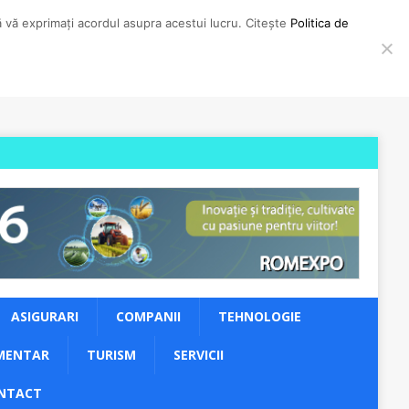
să vă exprimați acordul asupra acestui lucru. Citește
Politica de
ASIGURARI
COMPANII
TEHNOLOGIE
MENTAR
TURISM
SERVICII
NTACT