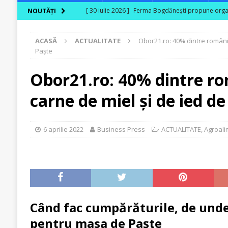
[ 30 iulie 2026 ]
Ferma Bogdănești propune organiz
NOUTĂȚI
Carpaților Orientali
ACTUALITATE
ACASĂ
ACTUALITATE
Obor21.ro: 40% dintre români 
[ 30 iulie 2026 ]
Cinci ani de PPC blue
ACTUALI
Paște
[ 29 iulie 2026 ]
CITR – Insolvențele din agricultu
Obor21.ro: 40% dintre ro
sunt în risc financiar
ACTUALITATE
carne de miel și de ied de
[ 31 iulie 2026 ]
În agricultura de astăzi, fermieru
[ 31 iulie 2026 ]
Cum transformă produsele biologi
6 aprilie 2022
Business Press
ACTUALITATE
,
Agroali
Când fac cumpărăturile, de unde
pentru masa de Paște