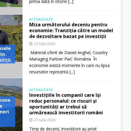
prima dată în istorie
[...]
ACTUALITATE
Miza următorului deceniu pentru
economie: Tranziția către un model
de dezvoltare bazat pe investiții
27 iulie 2026
usele
Material oferit de Daniel Anghel, Country
din
Managing Partner PwC România În
tiții
economie există momente în care nu lipsa
resurselor reprezintă
[...]
ACTUALITATE
Investițiile în companii care își
pune
reduc personalul: ce riscuri și
e
oportunități ar trebui să
neri
urmărească investitorii români
27 iulie 2026
Timp de decenii, investitorii au privit