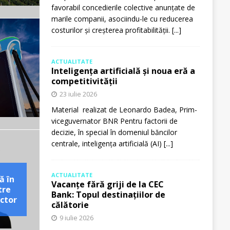
favorabil concedierile colective anunțate de
marile companii, asociindu-le cu reducerea
costurilor și creșterea profitabilității.
[...]
ACTUALITATE
Inteligența artificială și noua eră a
competitivității
23 iulie 2026
Material realizat de Leonardo Badea, Prim-
viceguvernator BNR Pentru factorii de
decizie, în special în domeniul băncilor
centrale, inteligența artificială (AI)
[...]
ACTUALITATE
ă în
Vacanțe fără griji de la CEC
tre
Bank: Topul destinațiilor de
ctor
călătorie
9 iulie 2026