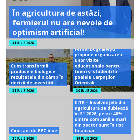
În agricultura de astăzi,
fermierul nu are nevoie de
optimism artificial!
31 IULIE 2026
Ferma Bogdănești
propune organizarea
unor vizite
Cum transformă
educaționale pentru
produsele biologice
tineri și studenți la
rezultatele din câmp în
poalele Carpaților
decizii de investiții
Orientali
31 IULIE 2026
30 IULIE 2026
CITR – Insolvențele din
agricultură se dublează
în S1 2026; peste 40%
dintre companiile mari
din sector sunt în risc
Cinci ani de PPC blue
financiar
30 IULIE 2026
29 IULIE 2026