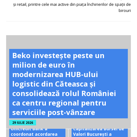
și retail, printre cele mai active din piața închirierilor de spații de
birouri
Beko investește peste un
milion de euro în
modernizarea HUB-ului
logistic din Căteasca și
consolidează rolul României
ca centru regional pentru
serviciile post-vânzare
29 IULIE 2026
UniCredit Bank a
Capitalizarea Bursei de
coordonat acordarea
Valori București a