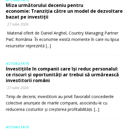
Miza următorului deceniu pentru
economie: Tranziția către un model de dezvoltare
bazat pe investiții
27 iulie 2026
Material oferit de Daniel Anghel, Country Managing Partner
PwC România În economie există momente în care nu lipsa
resurselor reprezintă
[...]
ACTUALITATE
Investițiile în companii care își reduc personalul:
ce riscuri și oportunități ar trebui să urmărească
investitorii români
27 iulie 2026
Timp de decenii, investitorii au privit favorabil concedierile
colective anunțate de marile companii, asociindu-le cu
reducerea costurilor și creșterea profitabilității.
[...]
ACTUALITATE