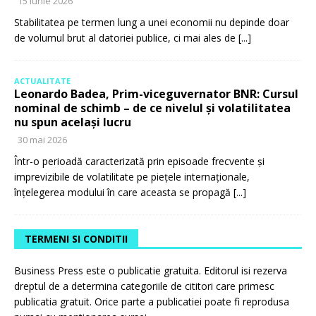
15 iunie 2026
Stabilitatea pe termen lung a unei economii nu depinde doar
de volumul brut al datoriei publice, ci mai ales de
[...]
ACTUALITATE
Leonardo Badea, Prim-viceguvernator BNR: Cursul
nominal de schimb – de ce nivelul și volatilitatea
nu spun același lucru
30 mai 2026
Într-o perioadă caracterizată prin episoade frecvente și
imprevizibile de volatilitate pe piețele internaționale,
înțelegerea modului în care aceasta se propagă
[...]
TERMENI SI CONDITII
Business Press este o publicatie gratuita. Editorul isi rezerva
dreptul de a determina categoriile de cititori care primesc
publicatia gratuit. Orice parte a publicatiei poate fi reprodusa