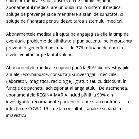
cadrelor medicale sau construcția de spitale. Așadar,
abonamentul medical are un dublu rol în sistemul medical:
soluţie de prevenţie şi de menţinere a stării de sănătate, şi
soluţie de finanţare pentru dezvoltarea sistemului medical.
Abonamentele medicale îi ajută pe angajați să afle la timp de
eventuale probleme de sănătate și pun accentul pe importanța
prevenției, generând un impact de 776 milioane de euro la
nivelul veniturilor pe lanțul valoric.
Abonamentele medicale cuprind până la 90% din investigațiile
anuale recomandate, consultații și investigații medicale
(laborator, imagistică, radiologie), gratuit sau cu discount, în
funcție de pachetul achiziționat al angajatului. De asemenea,
abonamentele REGINA MARIA includ până la 90% din
investigațiile recomandate pacienților care s-au confruntat cu
infecția de COVID-19 – de la consultații, analize și până la
imagistică.