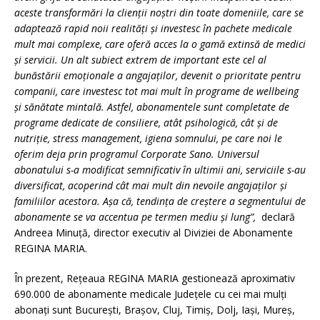
aceste transformări la clienții noștri din toate domeniile, care se
adaptează rapid noii realități și investesc în pachete medicale
mult mai complexe, care oferă acces la o gamă extinsă de medici
și servicii. Un alt subiect extrem de important este cel al
bunăstării emoționale a angajaților, devenit o prioritate pentru
companii, care investesc tot mai mult în programe de wellbeing
și sănătate mintală. Astfel, abonamentele sunt completate de
programe dedicate de consiliere, atât psihologică, cât și de
nutriție, stress management, igiena somnului, pe care noi le
oferim deja prin programul Corporate Sano
.
Universul
abonatului s-a modificat semnificativ în ultimii ani, serviciile s-au
diversificat, acoperind cât mai mult din nevoile angajaților și
familiilor acestora. Așa că, tendința de creștere a segmentului de
abonamente se va accentua pe termen mediu și lung
”
,
declară
Andreea Minuță, director executiv al Diviziei de Abonamente
REGINA MARIA.
În prezent, Rețeaua REGINA MARIA gestionează aproximativ
690.000 de abonamente medicale Județele cu cei mai mulți
abonați sunt București, Brașov, Cluj, Timiș, Dolj, Iași, Mureș,