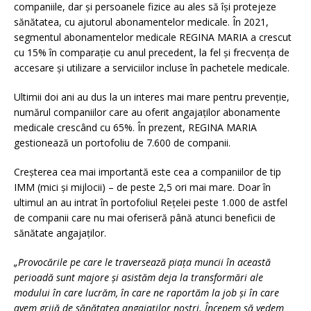
companiile, dar și persoanele fizice au ales să își protejeze
sănătatea, cu ajutorul abonamentelor medicale. În 2021,
segmentul abonamentelor medicale REGINA MARIA a crescut
cu 15% în comparație cu anul precedent, la fel și frecvența de
accesare și utilizare a serviciilor incluse în pachetele medicale.
Ultimii doi ani au dus la un interes mai mare pentru prevenție,
numărul companiilor care au oferit angajaților abonamente
medicale crescând cu 65%. În prezent, REGINA MARIA
gestionează un portofoliu de 7.600 de companii.
Creșterea cea mai importantă este cea a companiilor de tip
IMM (mici și mijlocii) – de peste 2,5 ori mai mare. Doar în
ultimul an au intrat în portofoliul Rețelei peste 1.000 de astfel
de companii care nu mai oferiseră până atunci beneficii de
sănătate angajaților.
„Provocările pe care le traversează piața muncii în această
perioadă sunt majore și asistăm deja la transformări ale
modului în care lucrăm, în care ne raportăm la job și în care
avem grijă de sănătatea angajaților noștri. Începem să vedem