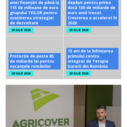
unei finanțări de până la
depășit pentru prima
115 de milioane de euro
dată 100 de miliarde de
grupului TEILOR pentru
euro anul trecut.
susținerea strategiei
Creșterea a accelerat în
de dezvoltare
2026
28 IULIE 2026
28 IULIE 2026
15 ani de la înființarea
Protecție de peste 85
primului centru
de miliarde lei pentru
integrat de Terapia
vacanțele românilor
Durerii din România
28 IULIE 2026
28 IULIE 2026