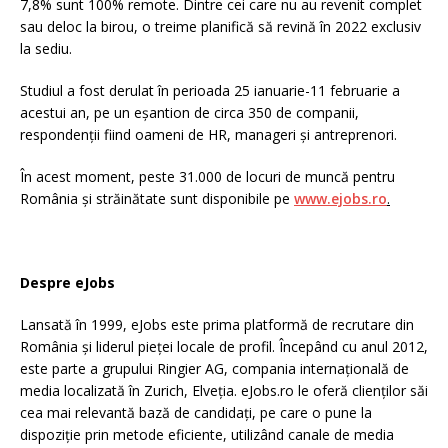
7,8% sunt 100% remote. Dintre cei care nu au revenit complet
sau deloc la birou, o treime planifică să revină în 2022 exclusiv
la sediu.
Studiul a fost derulat în perioada 25 ianuarie-11 februarie a
acestui an, pe un eșantion de circa 350 de companii,
respondenții fiind oameni de HR, manageri și antreprenori.
În acest moment, peste 31.000 de locuri de muncă pentru
România și străinătate sunt disponibile pe
www.ejobs.ro
.
Despre eJobs
Lansată în 1999, eJobs este prima platformă de recrutare din
România și liderul pieței locale de profil. Începând cu anul 2012,
este parte a grupului Ringier AG, compania internațională de
media localizată în Zurich, Elveția. eJobs.ro le oferă clienților săi
cea mai relevantă bază de candidați, pe care o pune la
dispoziție prin metode eficiente, utilizând canale de media