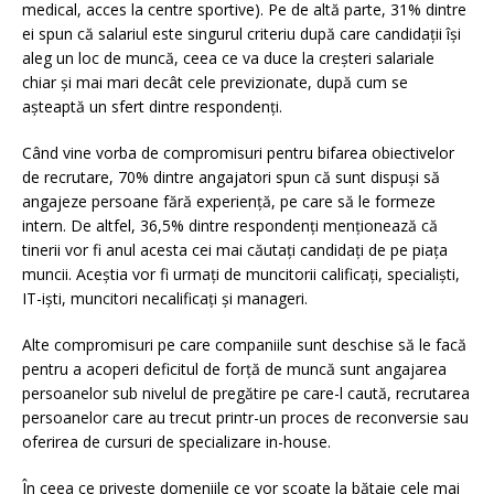
medical, acces la centre sportive). Pe de altă parte, 31% dintre
ei spun că salariul este singurul criteriu după care candidații își
aleg un loc de muncă, ceea ce va duce la creșteri salariale
chiar și mai mari decât cele previzionate, după cum se
așteaptă un sfert dintre respondenți.
Când vine vorba de compromisuri pentru bifarea obiectivelor
de recrutare, 70% dintre angajatori spun că sunt dispuși să
angajeze persoane fără experiență, pe care să le formeze
intern. De altfel, 36,5% dintre respondenți menționează că
tinerii vor fi anul acesta cei mai căutați candidați de pe piața
muncii. Aceștia vor fi urmați de muncitorii calificați, specialiști,
IT-iști, muncitori necalificați și manageri.
Alte compromisuri pe care companiile sunt deschise să le facă
pentru a acoperi deficitul de forță de muncă sunt angajarea
persoanelor sub nivelul de pregătire pe care-l caută, recrutarea
persoanelor care au trecut printr-un proces de reconversie sau
oferirea de cursuri de specializare in-house.
În ceea ce privește domeniile ce vor scoate la bătaie cele mai