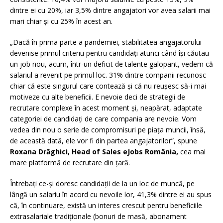
dintre ei cu 20%, iar 3,5% dintre angajatori vor avea salarii mai
mari chiar și cu 25% în acest an.
„Dacă în prima parte a pandemiei, stabilitatea angajatorului
devenise primul criteriu pentru candidați atunci când își căutau
un job nou, acum, într-un deficit de talente galopant, vedem că
salariul a revenit pe primul loc. 31% dintre companii recunosc
chiar că este singurul care contează și că nu reușesc să-i mai
motiveze cu alte beneficii. E nevoie deci de strategii de
recrutare complexe în acest moment și, neapărat, adaptate
categoriei de candidați de care compania are nevoie. Vom
vedea din nou o serie de compromisuri pe piața muncii, însă,
de această dată, ele vor fi din partea angajatorilor”, spune
Roxana Drăghici, Head of Sales eJobs România,
cea mai
mare platformă de recrutare din țară.
Întrebați ce-și doresc candidații de la un loc de muncă, pe
lângă un salariu în acord cu nevoile lor, 41,3% dintre ei au spus
că, în continuare, există un interes crescut pentru beneficiile
extrasalariale tradiționale (bonuri de masă, abonament