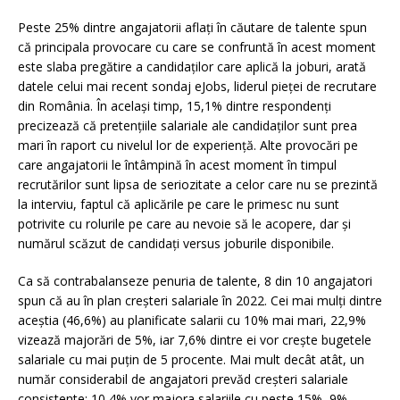
Peste 25% dintre angajatorii aflați în căutare de talente spun
că principala provocare cu care se confruntă în acest moment
este slaba pregătire a candidaților care aplică la joburi, arată
datele celui mai recent sondaj eJobs, liderul pieței de recrutare
din România. În același timp, 15,1% dintre respondenți
precizează că pretențiile salariale ale candidaților sunt prea
mari în raport cu nivelul lor de experiență. Alte provocări pe
care angajatorii le întâmpină în acest moment în timpul
recrutărilor sunt lipsa de seriozitate a celor care nu se prezintă
la interviu, faptul că aplicările pe care le primesc nu sunt
potrivite cu rolurile pe care au nevoie să le acopere, dar și
numărul scăzut de candidați versus joburile disponibile.
Ca să contrabalanseze penuria de talente, 8 din 10 angajatori
spun că au în plan creșteri salariale în 2022. Cei mai mulți dintre
aceștia (46,6%) au planificate salarii cu 10% mai mari, 22,9%
vizează majorări de 5%, iar 7,6% dintre ei vor crește bugetele
salariale cu mai puțin de 5 procente. Mai mult decât atât, un
număr considerabil de angajatori prevăd creșteri salariale
consistente: 10,4% vor majora salariile cu peste 15%, 9%