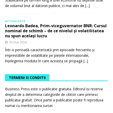
Stabilitatea pe termen lung a unei economii nu depinde doar
de volumul brut al datoriei publice, ci mai ales de
[...]
ACTUALITATE
Leonardo Badea, Prim-viceguvernator BNR: Cursul
nominal de schimb – de ce nivelul și volatilitatea
nu spun același lucru
30 mai 2026
Într-o perioadă caracterizată prin episoade frecvente și
imprevizibile de volatilitate pe piețele internaționale,
înțelegerea modului în care aceasta se propagă
[...]
TERMENI SI CONDITII
Business Press este o publicatie gratuita. Editorul isi rezerva
dreptul de a determina categoriile de cititori care primesc
publicatia gratuit. Orice parte a publicatiei poate fi reprodusa
numai cu mentionarea sursei.