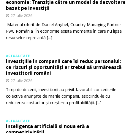
economie: Tranziția către un model de dezvoltare
bazat pe investiții
27 iulie 2026
Material oferit de Daniel Anghel, Country Managing Partner
PwC România În economie există momente în care nu lipsa
resurselor reprezintă
[...]
ACTUALITATE
Investițiile în companii care își reduc personalul:
ce riscuri și oportunități ar trebui să urmărească
investitorii români
27 iulie 2026
Timp de decenii, investitorii au privit favorabil concedierile
colective anunțate de marile companii, asociindu-le cu
reducerea costurilor și creșterea profitabilității.
[...]
ACTUALITATE
Inteligența artificială și noua eră a
competitivității