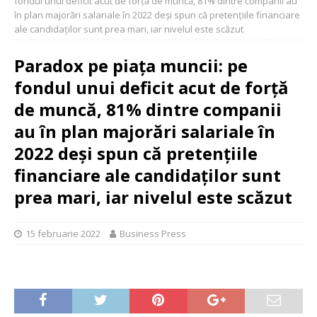
fondul unui deficit acut de forță de muncă, 81% dintre companii au
în plan majorări salariale în 2022 deși spun că pretențiile financiare
ale candidaților sunt prea mari, iar nivelul este scăzut
Paradox pe piața muncii: pe
fondul unui deficit acut de forță
de muncă, 81% dintre companii
au în plan majorări salariale în
2022 deși spun că pretențiile
financiare ale candidaților sunt
prea mari, iar nivelul este scăzut
15 februarie 2022
Business Press