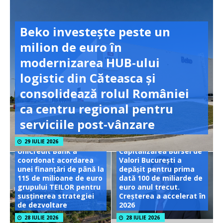
Beko investește peste un
milion de euro în
modernizarea HUB-ului
logistic din Căteasca și
consolidează rolul României
ca centru regional pentru
serviciile post-vânzare
29 IULIE 2026
UniCredit Bank a
Capitalizarea Bursei de
coordonat acordarea
Valori București a
unei finanțări de până la
depășit pentru prima
115 de milioane de euro
dată 100 de miliarde de
grupului TEILOR pentru
euro anul trecut.
susținerea strategiei
Creșterea a accelerat în
de dezvoltare
2026
28 IULIE 2026
28 IULIE 2026