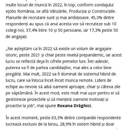
multe locuri de muncă în 2022, în top, conform sondajului
eJobs România, se află Vânzările, Producția și Construcțiile.
Planurile de recrutare sunt și mai ambițioase. 45,3% dintre
respondenți au spus că anul acesta vor să recruteze sub 10
colegi noi, 37,4% între 10 și 50 persoane, iar 17,3% peste 50
de angajați.
„Ne așteptăm ca în 2022 să existe un volum de angajare
istoric, peste 2021 și chiar peste nivelul prepandemic, iar acest
lucru se reflectă deja în cifrele primelor luni. Într-adevăr,
puterea va fi de partea candidaților, mai ales a celor bine
pregătiți. Mai mult, 2022 va fi dominat de sistemul hibrid de
lucru, care va înlocui încet-încet munca remote. Liderii de
echipe au nevoie să aibă oamenii aproape, chiar și câteva zile
pe săptămână. În acest mod, este mult mai ușor pentru ei să
gestioneze proiectele și să mențină oamenii motivați și
proactivi la job”, mai spune
Roxana Drăghici.
În acest moment, peste 63,3% dintre companiile respondente
lucrează exclusiv de la birou, 28,9% în sistem hibrid și doar