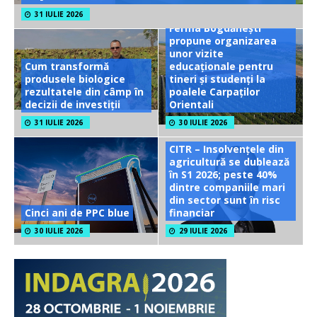
31 IULIE 2026
Ferma Bogdănești
propune organizarea
unor vizite
Cum transformă
educaționale pentru
produsele biologice
tineri și studenți la
rezultatele din câmp în
poalele Carpaților
decizii de investiții
Orientali
31 IULIE 2026
30 IULIE 2026
CITR – Insolvențele din
agricultură se dublează
în S1 2026; peste 40%
dintre companiile mari
din sector sunt în risc
Cinci ani de PPC blue
financiar
30 IULIE 2026
29 IULIE 2026