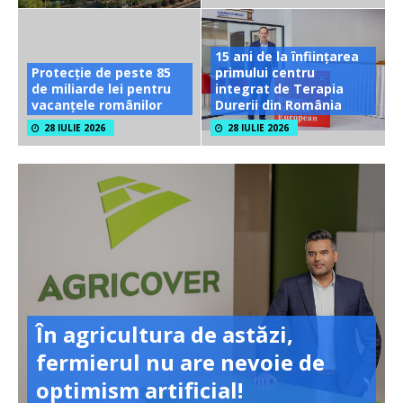
15 ani de la înființarea
Protecție de peste 85
primului centru
de miliarde lei pentru
integrat de Terapia
vacanțele românilor
Durerii din România
28 IULIE 2026
28 IULIE 2026
În agricultura de astăzi,
fermierul nu are nevoie de
optimism artificial!