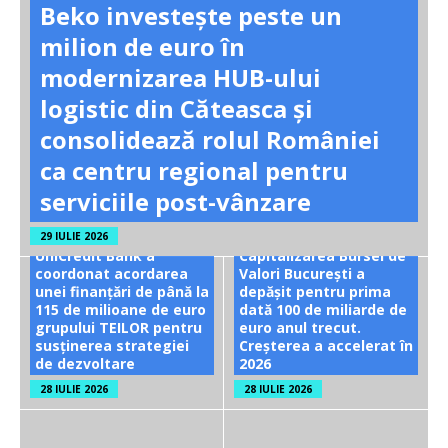
Beko investește peste un
milion de euro în
modernizarea HUB-ului
logistic din Căteasca și
consolidează rolul României
ca centru regional pentru
serviciile post-vânzare
29 IULIE 2026
UniCredit Bank a
Capitalizarea Bursei de
coordonat acordarea
Valori București a
unei finanțări de până la
depășit pentru prima
115 de milioane de euro
dată 100 de miliarde de
grupului TEILOR pentru
euro anul trecut.
susținerea strategiei
Creșterea a accelerat în
de dezvoltare
2026
28 IULIE 2026
28 IULIE 2026