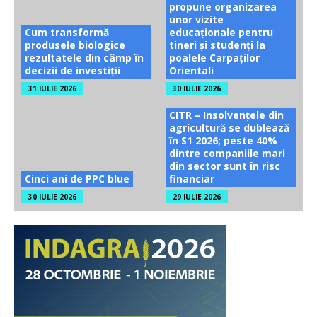
propune organizarea
unor vizite
Cum transformă
educaționale pentru
produsele biologice
tineri și studenți la
rezultatele din câmp în
poalele Carpaților
decizii de investiții
Orientali
31 IULIE 2026
30 IULIE 2026
CITR – Insolvențele din
agricultură se dublează
în S1 2026; peste 40%
dintre companiile mari
din sector sunt în risc
Cinci ani de PPC blue
financiar
30 IULIE 2026
29 IULIE 2026