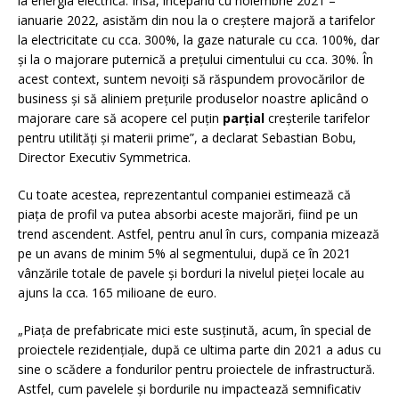
la energia electrică. Însă, începând cu noiembrie 2021 –
ianuarie 2022, asistăm din nou la o creștere majoră a tarifelor
la electricitate cu cca. 300%, la gaze naturale cu cca. 100%, dar
și la o majorare puternică a prețului cimentului cu cca. 30%. În
acest context, suntem nevoiți să răspundem provocărilor de
business și să aliniem prețurile produselor noastre aplicând o
majorare care să acopere cel puțin
parțial
creșterile tarifelor
pentru utilități și materii prime”, a declarat Sebastian Bobu,
Director Executiv Symmetrica.
Cu toate acestea, reprezentantul companiei estimează că
piața de profil va putea absorbi aceste majorări, fiind pe un
trend ascendent. Astfel, pentru anul în curs, compania mizează
pe un avans de minim 5% al segmentului, după ce în 2021
vânzările totale de pavele și borduri la nivelul pieței locale au
ajuns la cca. 165 milioane de euro.
„Piața de prefabricate mici este susținută, acum, în special de
proiectele rezidențiale, după ce ultima parte din 2021 a adus cu
sine o scădere a fondurilor pentru proiectele de infrastructură.
Astfel, cum pavelele și bordurile nu impactează semnificativ