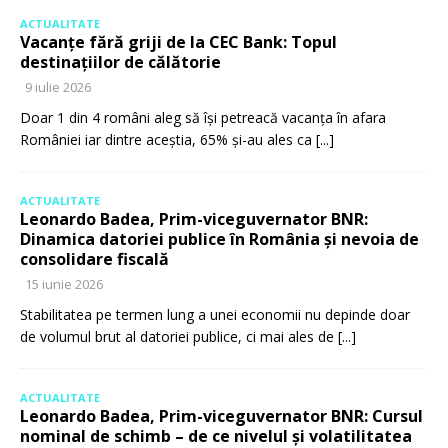
ACTUALITATE
Vacanțe fără griji de la CEC Bank: Topul
destinațiilor de călătorie
9 iulie 2026
Doar 1 din 4 români aleg să își petreacă vacanța în afara
României iar dintre aceștia, 65% și-au ales ca
[...]
ACTUALITATE
Leonardo Badea, Prim-viceguvernator BNR:
Dinamica datoriei publice în România și nevoia de
consolidare fiscală
15 iunie 2026
Stabilitatea pe termen lung a unei economii nu depinde doar
de volumul brut al datoriei publice, ci mai ales de
[...]
ACTUALITATE
Leonardo Badea, Prim-viceguvernator BNR: Cursul
nominal de schimb – de ce nivelul și volatilitatea