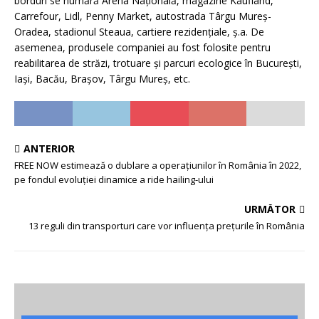
borduri se numără Arena Naţională, magazine Kaufland,
Carrefour, Lidl, Penny Market, autostrada Târgu Mureș-
Oradea, stadionul Steaua, cartiere rezidențiale, ș.a. De
asemenea, produsele companiei au fost folosite pentru
reabilitarea de străzi, trotuare şi parcuri ecologice în București,
Iași, Bacău, Brașov, Târgu Mureș, etc.
ANTERIOR
FREE NOW estimează o dublare a operațiunilor în România în 2022,
pe fondul evoluției dinamice a ride hailing-ului
URMĂTOR
13 reguli din transporturi care vor influența prețurile în România