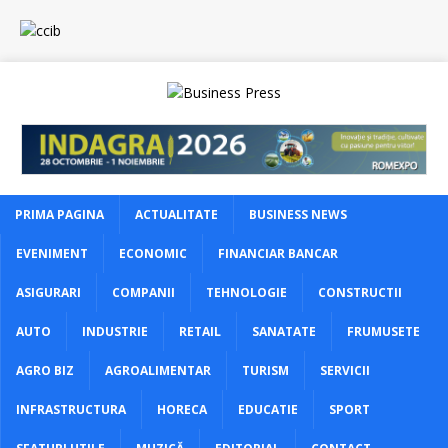
PRIMA PAGINA
ACTUALITATE
BUSINESS NEWS
EVENIMENT
ECONOMIC
FINANCIAR BANCAR
ASIGURARI
COMPANII
TEHNOLOGIE
CONSTRUCTII
AUTO
INDUSTRIE
RETAIL
SANATATE
FRUMUSETE
AGRO BIZ
AGROALIMENTAR
TURISM
SERVICII
INFRASTRUCTURA
HORECA
EDUCATIE
SPORT