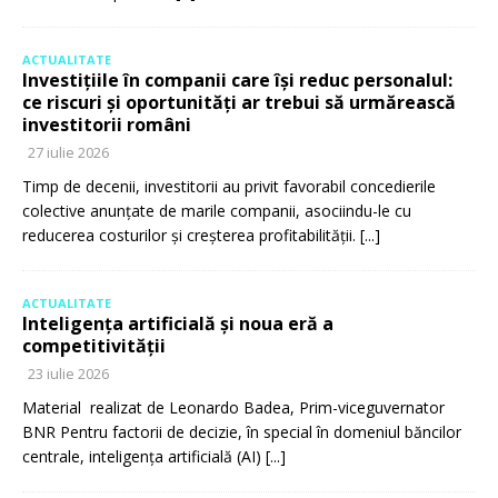
ACTUALITATE
Investițiile în companii care își reduc personalul:
ce riscuri și oportunități ar trebui să urmărească
investitorii români
27 iulie 2026
Timp de decenii, investitorii au privit favorabil concedierile
colective anunțate de marile companii, asociindu-le cu
reducerea costurilor și creșterea profitabilității.
[...]
ACTUALITATE
Inteligența artificială și noua eră a
competitivității
23 iulie 2026
Material realizat de Leonardo Badea, Prim-viceguvernator
BNR Pentru factorii de decizie, în special în domeniul băncilor
centrale, inteligența artificială (AI)
[...]