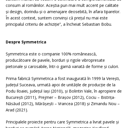
consum al românilor. Aceștia pun mai mult accent pe calitate
și design, dorindu-și o amenajare deosebită, în afara tiparelor.
În acest context, suntem convinși că prețul nu mai este
principalul criteriu de achiziție”, a încheiat Sebastian Bobu.
Despre Symmetrica
Symmetrica este o companie 100% românească,
producătoare de pavele, borduri şi rigole vibropresate
pietonale şi carosabile, într-o gamă variată de forme şi culori.
Prima fabrică Symmetrica a fost inaugurată în 1999 la Vereşti,
judeţul Suceava, urmată apoi de unităţile de producţie de la
Podu Iloaiei, judeţul Iaşi (2010), şi Bolintin Vale, în apropiere de
Bucureşti (2011), Prejmer – Braşov (2012), Cociu – Bistriţa-
Năsăud (2012), Mărășești – Vrancea (2018) și Zimandu Nou –
Arad (2021).
Principalele proiecte pentru care Symmetrica a livrat pavele şi