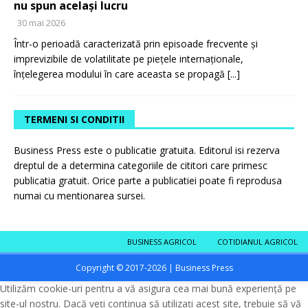
nu spun același lucru
30 mai 2026
Într-o perioadă caracterizată prin episoade frecvente și
imprevizibile de volatilitate pe piețele internaționale,
înțelegerea modului în care aceasta se propagă
[...]
TERMENI SI CONDITII
Business Press este o publicatie gratuita. Editorul isi rezerva
dreptul de a determina categoriile de cititori care primesc
publicatia gratuit. Orice parte a publicatiei poate fi reprodusa
numai cu mentionarea sursei.
BUSINESS AGRICOL
COTIDIANUL AGRICOL
Copyright © 2017-2026 | Business Press
Utilizăm cookie-uri pentru a vă asigura cea mai bună experiență pe
site-ul nostru. Dacă veți continua să utilizați acest site, trebuie să vă