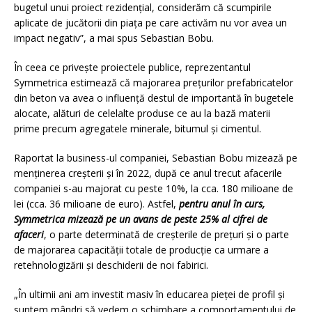
bugetul unui proiect rezidențial, considerăm că scumpirile
aplicate de jucătorii din piața pe care activăm nu vor avea un
impact negativ”, a mai spus Sebastian Bobu.
În ceea ce privește proiectele publice, reprezentantul
Symmetrica estimează că majorarea prețurilor prefabricatelor
din beton va avea o influență destul de importantă în bugetele
alocate, alături de celelalte produse ce au la bază materii
prime precum agregatele minerale, bitumul și cimentul.
Raportat la business-ul companiei, Sebastian Bobu mizează pe
menținerea creșterii și în 2022, după ce anul trecut afacerile
companiei s-au majorat cu peste 10%, la cca. 180 milioane de
lei (cca. 36 milioane de euro). Astfel,
pentru anul în curs,
Symmetrica mizează pe un avans de peste 25% al cifrei de
afaceri
, o parte determinată de creșterile de prețuri și o parte
de majorarea capacității totale de producție ca urmare a
retehnologizării și deschiderii de noi fabirici.
„În ultimii ani am investit masiv în educarea pieței de profil și
suntem mândri să vedem o schimbare a comportamentului de