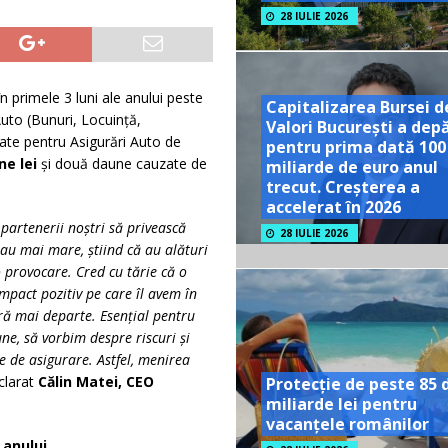
28 IULIE 2026
n primele 3 luni ale anului peste
Capitalizarea Bursei d
to (Bunuri, Locuință,
Valori București a dep
tate pentru Asigurări Auto de
pentru prima dată 100
ne lei
și două daune cauzate de
miliarde de euro anul
trecut. Creșterea a
accelerat în 2026
 partenerii noștri să privească
28 IULIE 2026
au mai mare, știind că au alături
 provocare. Cred cu tărie că o
pact pozitiv pe care îl avem în
tră mai departe. Esențial pentru
ne, să vorbim despre riscuri și
 de asigurare. Astfel, menirea
clarat
Călin Matei, CEO
Protecție de peste 85 
miliarde lei pentru
vacanțele românilor
 anului