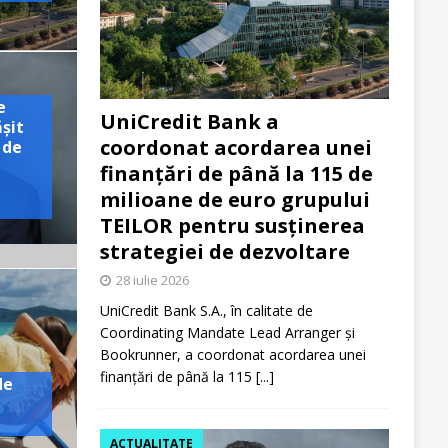
e
UniCredit Bank a
ășit
coordonat acordarea unei
 de
finanțări de până la 115 de
milioane de euro grupului
TEILOR pentru susținerea
strategiei de dezvoltare
28 iulie 2026
UniCredit Bank S.A., în calitate de
Coordinating Mandate Lead Arranger și
Bookrunner, a coordonat acordarea unei
finanțări de până la 115
[...]
de
ACTUALITATE