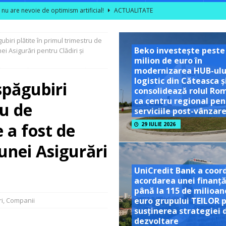
l nu are nevoie de optimism artificial!
ACTUALITATE
ce rezultatele din câmp în decizii de investiții
ACTUALITATE
biri plătite în primul trimestru de
area unor vizite educaționale pentru tineri și studenți la poalele
Beko investește peste
 Asigurări pentru Clădiri și
milion de euro în
modernizarea HUB-ulu
TATE
logistic din Căteasca ș
spăgubiri
consolidează rolul Ro
ră se dublează în S1 2026; peste 40% dintre companiile mari din sector
ca centru regional pen
ru de
serviciile post-vânzar
a fost de
29 IULIE 2026
 unei Asigurări
UniCredit Bank a coor
acordarea unei finanță
până la 115 de milioan
euro grupului TEILOR 
i
,
Companii
susținerea strategiei 
dezvoltare