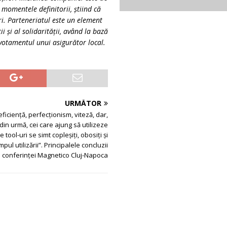
în momentele definitorii, știind că
ri. Parteneriatul este un element
 și al solidarității, având la bază
evotamentul unui asigurător local.
URMĂTOR
eficiență, perfecționism, viteză, dar,
 din urmă, cei care ajung să utilizeze
 tool-uri se simt copleșiți, obosiți și
mpul utilizării”. Principalele concluzii
e conferinței Magnetico Cluj-Napoca