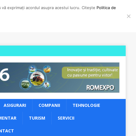
să vă exprimați acordul asupra acestui lucru. Citește
Politica de
ASIGURARI
COMPANII
TEHNOLOGIE
MENTAR
TURISM
SERVICII
NTACT