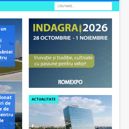
 un
i
i
mâniei
tru
e
donat
ACTUALITATE
ri de
e de
pentru
de