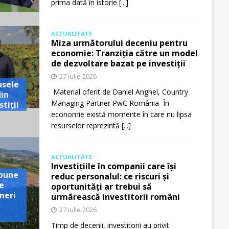
prima dată în istorie
[...]
ACTUALITATE
Miza următorului deceniu pentru
economie: Tranziția către un model
de dezvoltare bazat pe investiții
27 iulie 2026
usele
Material oferit de Daniel Anghel, Country
din
Managing Partner PwC România În
tiții
economie există momente în care nu lipsa
resurselor reprezintă
[...]
ACTUALITATE
Investițiile în companii care își
pune
reduc personalul: ce riscuri și
e
oportunități ar trebui să
neri
urmărească investitorii români
27 iulie 2026
Timp de decenii, investitorii au privit