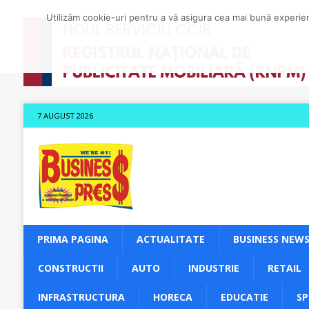
Utilizăm cookie-uri pentru a vă asigura cea mai bună experienț
7 AUGUST 2026
PRIMA PAGINA
ACTUALITATE
BUSINESS NEW
CONSTRUCTII
AUTO
INDUSTRIE
RETAIL
INFRASTRUCTURA
HORECA
EDUCATIE
S