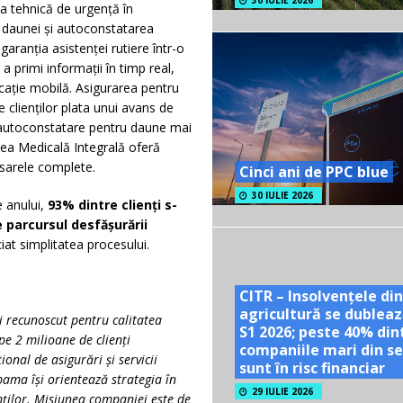
30 IULIE 2026
ța tehnică de urgență în
 daunei și autoconstatarea
aranția asistenței rutiere într-o
 primi informații în timp real,
licație mobilă. Asigurarea pentru
te clienților plata unui avans de
u autoconstatare pentru daune mai
area Medicală Integrală oferă
osarele complete.
Cinci ani de PPC blue
30 IULIE 2026
 anului,
93% dintre clienți s-
parcursul desfășurării
iat simplitatea procesului.
CITR – Insolvențele din
agricultură se dubleaz
i recunoscut pentru calitatea
S1 2026; peste 40% din
ape 2 milioane de clienţi
companiile mari din se
onal de asigurări şi servicii
sunt în risc financiar
pama își orientează strategia în
29 IULIE 2026
enților. Misiunea companiei este de