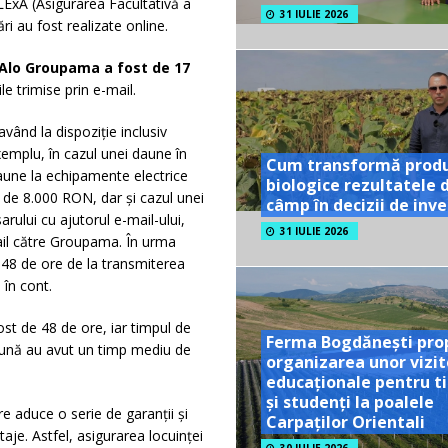
ALExA (Asigurarea Facultativă a
31 IULIE 2026
ri au fost realizate online.
 Alo Groupama a fost de 17
le trimise prin e-mail.
vând la dispoziție inclusiv
emplu, în cazul unei daune în
Cum transformă prod
aune la echipamente electrice
biologice rezultatele 
de 8.000 RON, dar și cazul unei
câmp în decizii de inves
lui cu ajutorul e-mail-ului,
31 IULIE 2026
mail către Groupama. În urma
m 48 de ore de la transmiterea
 în cont.
st de 48 de ore, iar timpul de
Ferma Bogdănești pro
aună au avut un timp mediu de
organizarea unor vizit
educaționale pentru ti
și studenți la poalele
 aduce o serie de garanții și
Carpaților Orientali
taje. Astfel, asigurarea locuinței