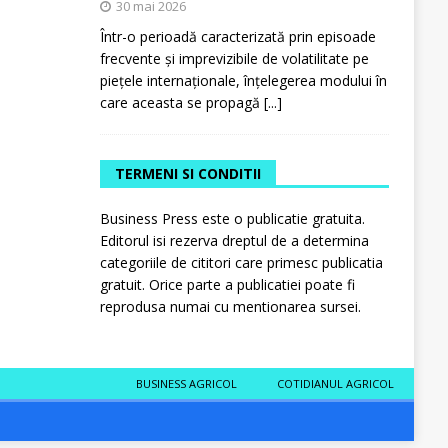
30 mai 2026
Într-o perioadă caracterizată prin episoade
frecvente și imprevizibile de volatilitate pe
piețele internaționale, înțelegerea modului în
care aceasta se propagă
[...]
TERMENI SI CONDITII
Business Press este o publicatie gratuita.
Editorul isi rezerva dreptul de a determina
categoriile de cititori care primesc publicatia
gratuit. Orice parte a publicatiei poate fi
reprodusa numai cu mentionarea sursei.
BUSINESS AGRICOL
COTIDIANUL AGRICOL