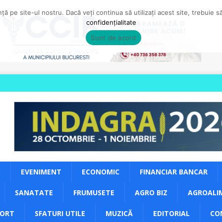
ă pe site-ul nostru. Dacă veți continua să utilizați acest site, trebuie 
confidențialitate
Sunt de acord
S
EVENIMENT
ECONOMIC
FINANCIAR BANCAR
SANATATE
FRUMUSETE
AGRO BIZ
AGROALI
PORT
SFATURI UTILE
MUZICĂ
EDITORIAL
CO