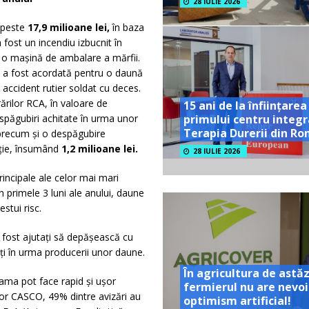
28 IULIE 2026
 peste
17,9 milioane lei,
în baza
 fost un incendiu izbucnit în
la o mașină de ambalare a mărfii.
, a fost acordată pentru o daună
 accident rutier soldat cu deces.
ărilor RCA, în valoare de
15 ani de la înființarea
espăgubiri achitate în urma unor
primului centru integr
Terapia Durerii din R
 precum și o despăgubire
cție, însumând
1,2 milioane lei.
28 IULIE 2026
incipale ale celor mai mari
 primele 3 luni ale anului, daune
stui risc.
u fost ajutați să depășească cu
i în urma producerii unor daune.
În agricultura de astăz
pama pot face rapid și ușor
fermierul nu are nevoi
ilor CASCO, 49% dintre avizări au
optimism artificial!