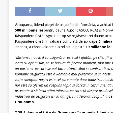
Groupama, liderul pieței de asigurări din România, a achitat î
500 milioane lei
pentru daune Auto (CASCO, RCA) și Non-Au
Răspundere Civilă, Agro). În top se regăsesc trei daune achi
Răspundere Civilă, în valoare cumulată de aproape
6 milioa
incendii, a căror valoare s-a ridicat la peste
19 milioane lei.
“
Misiunea noastră ca asigurător este să-i ajutăm pe clienții și
viața cu optimisim, să se bucure de fiecare moment, mai mic s
un partener pe care se pot baza atunci când se confruntă cu o
Românie asigurată este o Românie mai puternică și că acest im
viața clienților noștri este cel care poate duce industria noas
noi este să oferim un răspuns rapid și corect în cazul unei dau
prevenție și să încurajăm informarea corectă despre produsele
industriei de asigurări își va atinge, cu adevărat, scopul”, a
de
Groupama.
TOP 5 daune plătite de Groupama în primele 3 luni ale