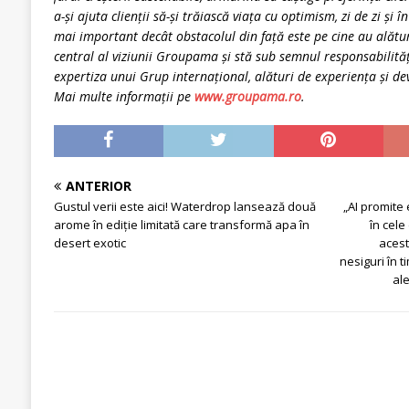
a-și ajuta clienții să-și trăiască viața cu optimism, zi de zi și 
mai important decât obstacolul din față este pe cine au alătu
central al viziunii Groupama și stă sub semnul responsabilității
expertiza unui Grup internațional, alături de experiența și d
Mai multe informații pe
www.groupama.ro
.
ANTERIOR
Gustul verii este aici! Waterdrop lansează două
„AI promite 
arome în ediție limitată care transformă apa în
în cele
desert exotic
aceste
nesiguri în ti
al