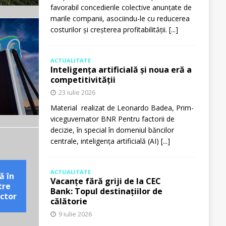
favorabil concedierile colective anunțate de
marile companii, asociindu-le cu reducerea
costurilor și creșterea profitabilității.
[...]
ACTUALITATE
Inteligența artificială și noua eră a
competitivității
23 iulie 2026
Material realizat de Leonardo Badea, Prim-
viceguvernator BNR Pentru factorii de
decizie, în special în domeniul băncilor
centrale, inteligența artificială (AI)
[...]
ACTUALITATE
ă în
Vacanțe fără griji de la CEC
tre
Bank: Topul destinațiilor de
ctor
călătorie
9 iulie 2026