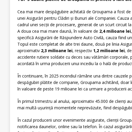
Cea mai mare despăgubire achitată de Groupama a fost de
unei Asigurări pentru Clădiri și Bunuri ale Companiei. Cauza a
cadrul unei secții de procesare, generat de un scurt circuit 
A doua cea mai mare daună, în valoare de
2,4 milioane lei
specifică Asigurării de Răspundere Auto Civilă, cauza fiind un
Topul este completat de alte trei daune, două pe linia Asigur
aproximativ
2,3 milioane lei
, respectiv
1,2 milioane lei
, d
accidente rutiere soldate cu deces sau vătămări corporale,
acordată în urma producerii unui incediu la o hală de produ
În continuare, în 2025 incendiul rămâne una dintre cauzele pr
despăgubiri plătite de companie, Groupama achitând, doar în
în valoare de peste 19 milioane lei ca urmare a producerii ace
În primul trimestru al anului, aproximativ 45.000 de clienți a
mai multă ușurință momentele neprevăzute, fiind despăgubiț
În cazul producerii unor evenimente asigurate, clienții Grou
notificarea daunelor, online sau la telefon. În cazul asigurăr