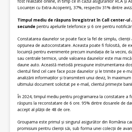
fost realizate online, în timp ce în cazul asigurărilor RCA și 
Locuinței cu Extra-Acoperiri), 37%, respectiv 31% dintre aviză
Timpul mediu de răspuns înregistrat în Call center-ul
secunde
pentru apelurile telefonice și 6 ore pentru notificări
Constatarea daunelor se poate face la fel de simplu, clienții a
opțiunea de autoconstatare. Aceasta poate fi folosită, de ex
locuință pentru evenimente precum inundaţia de la vecini, d
sau centrale termice, unde valoarea daunelor este mai mică 
daune auto. Această metodă presupune instrumentarea dosaru
clientul fiind cel care face poze daunelor și le trimite pe e-
analizării informațiilor și transmiterii unui deviz, în maximu
ultimului document solicitat pe e-mail, clientul primește banii
În 2024, timpul mediu pentru programarea la constatare a fo
răspuns la reconstatare de 6 ore. 95% dintre dosarele de d
accept al plății de 48 de ore.
Groupama este primul și singurul asigurător din România care
promisiuni pentru clienții săi, sub forma unei colecții de avan