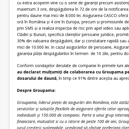
cu extra acoperiri vine cu o serie de garanții precum asisten
maximum 3 ore, despăgubirea în 72 de ore de la notificarea
pentru daune mai mici de 8.000 lei. Asigurarea CASCO oferă g
oră în România și 4 ore în Europa, precum și promisiunile de a
prin SMS și a realiza inspecția de risc prin apel video sau ap
Clădiri și Bunuri, specifică clienților persoane juridice, promi
30% din valoarea despăgubirii, dar și constatare rapidă sa
mici de 10.000 lei. In cazul asigurărilor de persoane, Asigur
garanția plății despăgubirilor în termen de 10 zile, pentru d
Conform sondajelor derulate de companie în primele luni ale
au declarat mulțumiți de colaborarea cu Groupama pe 
dosarului de daună
, în timp ce 91% dintre aceștia au aprec
Despre Groupama:
Groupama, liderul pieţei de asigurări din România, este astăz
serviciilor şi soluţiile flexibile de asigurare oferite celor apro
individuali şi 150.000 de companii. Parte a unui grup internaţi
financiare, mutualist si cu o istorie de peste 100 de ani, Grou
jurul creșterii sustenabile, urmărind să câștige preferința cli