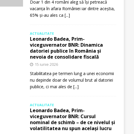
Doar 1 din 4 români aleg să își petreacă
vacanța în afara României iar dintre aceștia,
65% și-au ales ca
[...]
ACTUALITATE
Leonardo Badea, Prim-
viceguvernator BNR: Dinamica
datoriei publice în România și
nevoia de consolidare fiscală
15 iunie 2026
Stabilitatea pe termen lung a unei economii
nu depinde doar de volumul brut al datoriei
publice, ci mai ales de
[...]
ACTUALITATE
Leonardo Badea, Prim-
viceguvernator BNR: Cursul
nominal de schimb – de ce nivelul și
volatilitatea nu spun același lucru