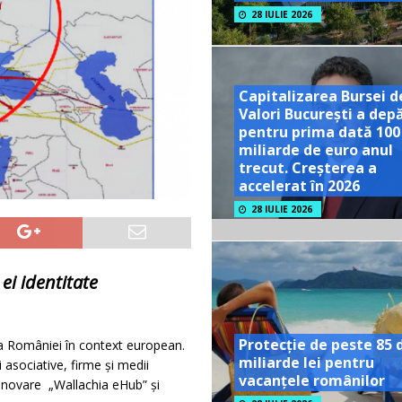
28 IULIE 2026
Capitalizarea Bursei d
Valori București a dep
pentru prima dată 100
miliarde de euro anul
trecut. Creșterea a
accelerat în 2026
28 IULIE 2026
ei identitate
Protecție de peste 85 
ă a României în context european.
miliarde lei pentru
 asociative, firme și medii
vacanțele românilor
inovare „Wallachia eHub” și