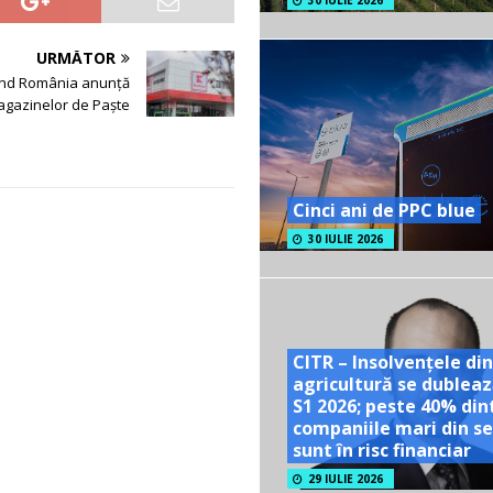
30 IULIE 2026
URMĂTOR
nd România anunță
gazinelor de Paște
Cinci ani de PPC blue
30 IULIE 2026
CITR – Insolvențele din
agricultură se dubleaz
S1 2026; peste 40% din
companiile mari din se
sunt în risc financiar
29 IULIE 2026