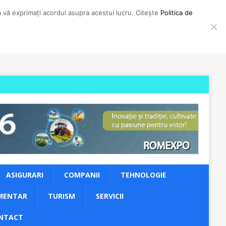
să vă exprimați acordul asupra acestui lucru. Citește
Politica de
ASIGURARI
COMPANII
TEHNOLOGIE
MENTAR
TURISM
SERVICII
NTACT