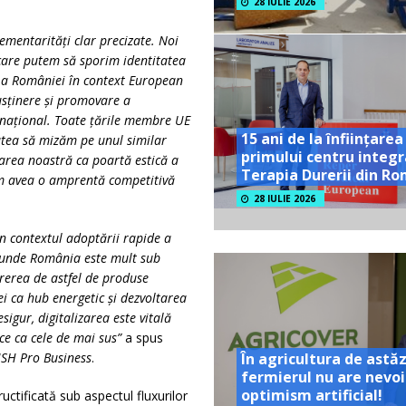
28 IULIE 2026
ementarități clar precizate
. Noi
care putem să sporim identitatea
e a României în context European
usținere și promovare a
i național. Toate țările membre UE
15 ani de la înființarea
utea să mizăm pe unul similar
primului centru integr
area noastră ca poartă estică a
Terapia Durerii din R
em avea o amprentă competitivă
28 IULIE 2026
în contextul adoptării rapide a
ce unde România este mult sub
rerea de astfel de produse
 ca hub energetic și dezvoltarea
esigur, digitalizarea este vitală
ice ca cele de mai sus”
a spus
SH Pro Business
.
În agricultura de astăz
fermierul nu are nevoi
optimism artificial!
ctificată sub aspectul fluxurilor