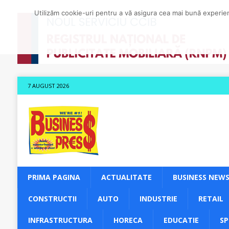
Utilizăm cookie-uri pentru a vă asigura cea mai bună experienț
7 AUGUST 2026
PRIMA PAGINA
ACTUALITATE
BUSINESS NEW
CONSTRUCTII
AUTO
INDUSTRIE
RETAIL
INFRASTRUCTURA
HORECA
EDUCATIE
S