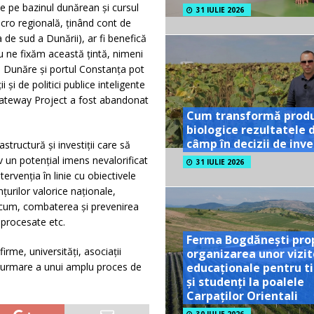
te pe bazinul dunărean și cursul
31 IULIE 2026
acro regională, ținând cont de
 de sud a Dunării), ar fi benefică
u ne fixăm această țintă, nimeni
in Dunăre și portul Constanța pot
 și de politici publice inteligente
 Gateway Project a fost abandonat
Cum transformă prod
biologice rezultatele 
câmp în decizii de inves
tructură și investiții care să
 un potențial imens nevalorificat
31 IULIE 2026
ervenția în linie cu obiectivele
nțurilor valorice naționale,
 acum, combaterea și prevenirea
 procesate etc.
Ferma Bogdănești pro
irme, universități, asociații
organizarea unor vizit
 ca urmare a unui amplu proces de
educaționale pentru ti
și studenți la poalele
.
Carpaților Orientali