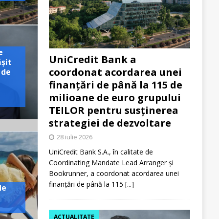
e
UniCredit Bank a
ășit
coordonat acordarea unei
 de
finanțări de până la 115 de
milioane de euro grupului
TEILOR pentru susținerea
strategiei de dezvoltare
28 iulie 2026
UniCredit Bank S.A., în calitate de
Coordinating Mandate Lead Arranger și
Bookrunner, a coordonat acordarea unei
finanțări de până la 115
[...]
de
ACTUALITATE