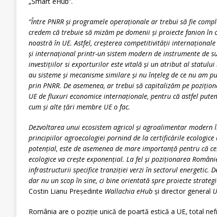
„Smart eHub”.
“Între PNRR și programele operaționale ar trebui să fie compl
credem că trebuie să mizăm pe domenii și proiecte fanion în 
noastră în UE. Astfel,
creșterea competitivității internațional
și internațional printr-un sistem modern de instrumente de s
investițiilor
si exporturilor
este vitală și un atribut al statulu
au sisteme și mecanisme similare și nu înțeleg de ce nu am p
prin PNRR. De asemenea, ar trebui să capitalizăm pe pozițion
UE de fluxuri economice internaționale, pentru că astfel put
cum și alte țări membre UE o fac.
Dezvoltarea unui ecosistem agricol și agroalimentar modern
principiilor agroecologiei pornind de la certificările ecologi
potențial, este de asemenea de mare importanță pentru că ce
ecologice va crește exponențial. La fel și
poziționarea României
infrastructurii specifice tranziției verzi în sectorul energetic. D
dar nu un scop în sine, ci bine orientată spre proiecte strateg
Costin Lianu Președinte
Wallachia eHub
și director general
U
România are o poziție unică de poartă estică a UE, total nefru