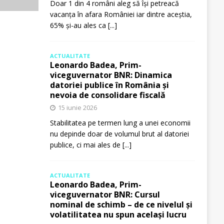
Doar 1 din 4 români aleg să își petreacă
vacanța în afara României iar dintre aceștia,
65% și-au ales ca
[...]
ACTUALITATE
Leonardo Badea, Prim-
viceguvernator BNR: Dinamica
datoriei publice în România și
nevoia de consolidare fiscală
15 iunie 2026
Stabilitatea pe termen lung a unei economii
nu depinde doar de volumul brut al datoriei
publice, ci mai ales de
[...]
ACTUALITATE
Leonardo Badea, Prim-
viceguvernator BNR: Cursul
nominal de schimb – de ce nivelul și
volatilitatea nu spun același lucru