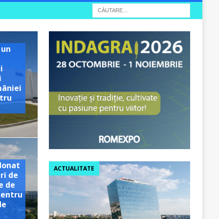
 un
i
i
mâniei
tru
e
donat
ACTUALITATE
ri de
e de
pentru
de