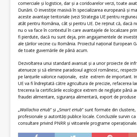
comerciale și logistice, dar și a coridoarelor verzi, toate axa
Dunării. O investiție masivă în specializarea europeană și m
aceste avantaje teritoriale (vezi Strategia UE pentru regiunea
atât pentru România, cât și pentru UE. De reținut că, dacă n
nu o va face în contextul în care avantajele de localizare pr
fi pierdute, dacă nu sunt deja, prin angajamentele de investiții
ale țărilor vecine cu România. Proiectul național European
de toate guvernările de până acum.
Dezvoltarea unui standard avansat și a unor proiecte de infras
atenueze și să elimine paradoxul agricol românesc, respectiv
pe lanțurile valorice naționale, este extrem de important. Int
UE va fi îndreptată către agricultura de precizie, refacerea la
trecerea la certificările ecologice extrem de neglijate până
fraudei alimentare, siguranța alimentară, export de produse
„
Wallachia eHub
” și „
Smart eHub
” sunt formate din clustere, f
profesionale și autorități publice locale. Concluziile survin
consultare privind PNRR și viitoarele programe operaționale