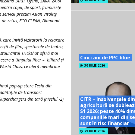
 Massimo Dutti, Oysho, ZARA, ZARA
30 IULIE 2026
entru copii, de sport, frumusețe
e servicii precum Asian Vitality
er de retuș, ECO CLEAN, Diamond
are invită vizitatorii la relaxare
ecții de film, spectacole de teatru,
estaurantul Trickshot oferă mai
Cinci ani de PPC blue
trecere a timpului liber –
biliard
și
30 IULIE 2026
 World Class, ce oferă membrilor
imul pop-up store Tesla din
alit
ățile de transport
CITR – Insolvențele din
uperchargers din țară (nivelul -2)
agricultură se dubleaz
S1 2026; peste 40% din
companiile mari din se
sunt în risc financiar
29 IULIE 2026