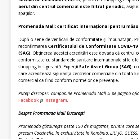
aerul din centrul comercial este filtrat periodic
, asigur
spațiilor.
Promenada Mall: certificat internațional pentru măsur
După o serie de verificări de conformitate și îmbunătățiri, 
reconfirmarea
Certificatului de Conformitate COVID-19
(SAG)
. Obținerea acestei acreditări este dovada că centrul 
conformitate cu standardele sanitare internaționale și le ofer
shopping în siguranță. Experții
Safe Asset Group (SAG)
, c
care acreditează siguranța centrelor comerciale din toată lum
comercial ca fiind conform normelor de prevenție.
Puteți descoperi campaniile Promenada Mall și pe pagina ofi
Facebook
și
Instagram
.
Despre Promenada Mall București
Promenada găzduiește peste 150 de magazine, printre care 
precum Coccinelle, în exclusivitate în România, LIU JO, GUESS, 