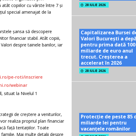
tât copiilor cu vârste între 7 și
28 IULIE 2026
ațiul special amenajat de la
vârstele șansa să descopere
Capitalizarea Bursei d
Valori București a dep
tor financiar stabil. Atât copiii,
pentru prima dată 100
 Valori despre tainele banilor, iar
miliarde de euro anul
trecut. Creșterea a
accelerat în 2026
28 IULIE 2026
ro/pe-roti/inscriere
ni
.ro/webinar
 situat la Nivelul 1
rategii de creștere a veniturilor,
Protecție de peste 85 
vor realiza propriul plan financiar
miliarde lei pentru
că față tentațiilor. Toate
vacanțele românilor
familie. Mai multe detalii despre