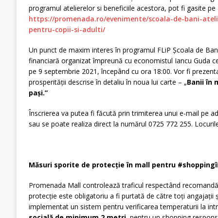
programul atelierelor si beneficiile acestora, pot fi gasite pe
https://promenada.ro/evenimente/scoala-de-bani-ateli
pentru-copii-si-adulti/
Un punct de maxim interes în programul FLiP Școala de Bani 
financiară organizat împreună cu economistul Iancu Guda c
pe 9 septembrie 2021, începând cu ora 18:00. Vor fi prezentat
prosperității descrise în detaliu în noua lui carte – „
Banii în 
paș
i.”
Înscrierea va putea fi făcută prin trimiterea unui e-mail pe 
sau se poate realiza direct la numărul 0725 772 255. Locurile
Măsuri sporite de protecț
ie în mall pentru #shoppingî
Promenada Mall controlează traficul respectând recomandări
protecție este obligatoriu a fi purtată de către toți angajații și
implementat un sistem pentru verificarea temperaturii la int
socială de minimum 2 metri,
pentru un shopping responsab