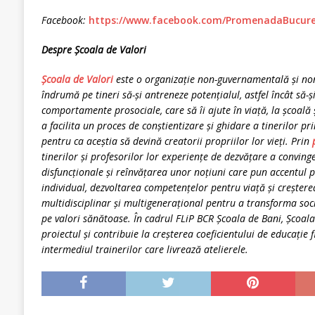
Facebook:
https://www.facebook.com/PromenadaBucure
Despre Școala de Valori
Școala de Valori
este o organizație non-guvernamentală și non-p
îndrumă pe tineri să-și antreneze potențialul, astfel încât să-și
comportamente prosociale, care să îi ajute în viață, la școală 
a facilita un proces de conștientizare și ghidare a tinerilor pr
pentru ca aceștia să devină creatorii propriilor lor vieți. Prin
tinerilor și profesorilor lor experiențe de dezvățare a convin
disfuncționale și reînvățarea unor noțiuni care pun accentul p
individual, dezvoltarea competențelor pentru viață și creșterea
multidisciplinar și multigenerațional pentru a transforma soc
pe valori sănătoase. În cadrul FLiP BCR Școala de Bani, Școa
proiectul și contribuie la creșterea coeficientului de educație
intermediul trainerilor care livrează atelierele.