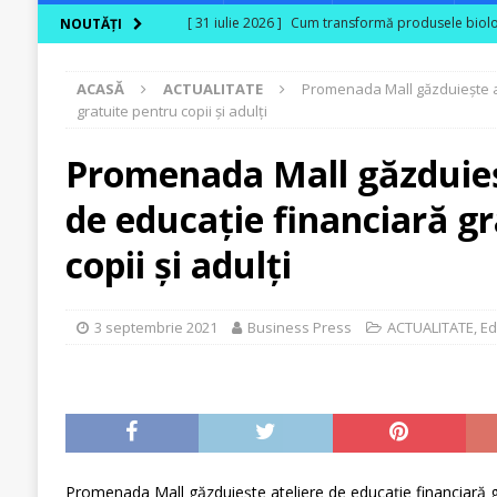
[ 31 iulie 2026 ]
Cum transformă produsele biologi
NOUTĂȚI
[ 30 iulie 2026 ]
Ferma Bogdănești propune organiz
ACASĂ
ACTUALITATE
Promenada Mall găzduiește at
Carpaților Orientali
ACTUALITATE
gratuite pentru copii și adulți
[ 30 iulie 2026 ]
Cinci ani de PPC blue
ACTUALI
Promenada Mall găzduieș
[ 29 iulie 2026 ]
CITR – Insolvențele din agricultu
de educație financiară g
sunt în risc financiar
ACTUALITATE
[ 31 iulie 2026 ]
În agricultura de astăzi, fermieru
copii și adulți
3 septembrie 2021
Business Press
ACTUALITATE
,
Ed
Promenada Mall găzduiește ateliere de educație financiară g