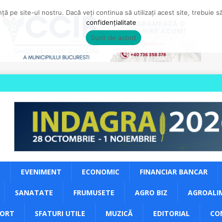
ă pe site-ul nostru. Dacă veți continua să utilizați acest site, trebuie 
confidențialitate
Sunt de acord
S
EVENIMENT
ECONOMIC
FINANCIAR BANCAR
SANATATE
FRUMUSETE
AGRO BIZ
AGROALI
PORT
SFATURI UTILE
MUZICĂ
EDITORIAL
CO