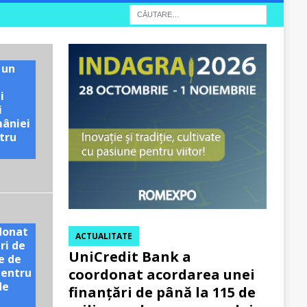
 un
i
i
mâniei
tru
e
donat
ACTUALITATE
ri de
UniCredit Bank a
e de
pentru
coordonat acordarea unei
de
finanțări de până la 115 de