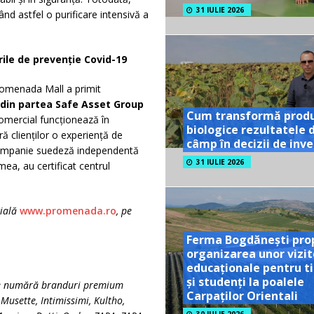
31 IULIE 2026
ând astfel o purificare intensivă a
ile de prevenție Covid-19
Promenada Mall a primit
 din partea Safe Asset Group
Cum transformă prod
comercial funcționează în
biologice rezultatele 
ă clienților o experiență de
câmp în decizii de inves
ompanie suedeză independentă
31 IULIE 2026
ea, au certificat centrul
cială
www.promenada.ro
, pe
Ferma Bogdănești pro
organizarea unor vizit
educaționale pentru ti
și studenți la poalele
se numără branduri premium
Carpaților Orientali
Musette, Intimissimi, Kultho,