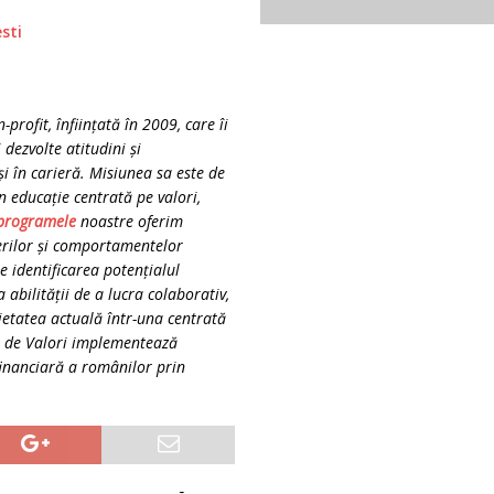
sti
rofit, înființată în 2009, care îi
 dezvolte atitudini și
și în carieră. Misiunea sa este de
in educație centrată pe valori,
programele
noastre oferim
gerilor și comportamentelor
e identificarea potențialul
 abilității de a lucra colaborativ,
ietatea actuală într-una centrată
la de Valori implementează
 financiară a românilor prin