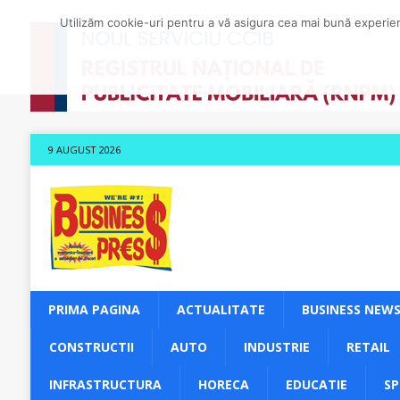
Utilizăm cookie-uri pentru a vă asigura cea mai bună experienț
9 AUGUST 2026
PRIMA PAGINA
ACTUALITATE
BUSINESS NEW
CONSTRUCTII
AUTO
INDUSTRIE
RETAIL
INFRASTRUCTURA
HORECA
EDUCATIE
S