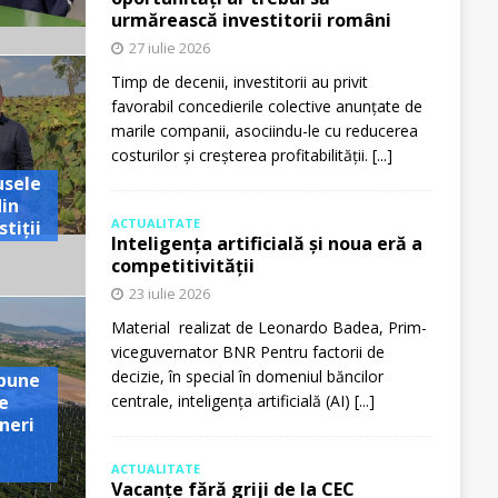
urmărească investitorii români
27 iulie 2026
Timp de decenii, investitorii au privit
favorabil concedierile colective anunțate de
marile companii, asociindu-le cu reducerea
costurilor și creșterea profitabilității.
[...]
usele
din
ACTUALITATE
tiții
Inteligența artificială și noua eră a
competitivității
23 iulie 2026
Material realizat de Leonardo Badea, Prim-
viceguvernator BNR Pentru factorii de
decizie, în special în domeniul băncilor
pune
e
centrale, inteligența artificială (AI)
[...]
neri
ACTUALITATE
Vacanțe fără griji de la CEC