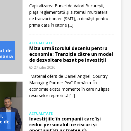
Capitalizarea Bursei de Valori București,
piața reglementată și sistemul multilateral
de tranzacționare (SMT), a depășit pentru
prima dată în istorie
[...]
ACTUALITATE
Miza următorului deceniu pentru
at de
economie: Tranziția către un model
omânia
de dezvoltare bazat pe investiții
27 iulie 2026
Material oferit de Daniel Anghel, Country
Managing Partner PwC România În
economie există momente în care nu lipsa
resurselor reprezintă
[...]
ACTUALITATE
i,
Investițiile în companii care își
e de
reduc personalul: ce riscuri și
oportunități ar trebui să