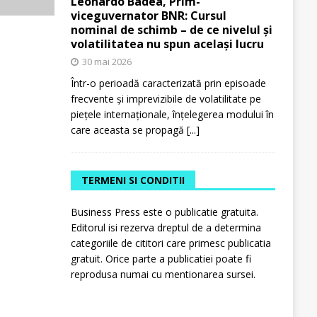
Leonardo Badea, Prim-
viceguvernator BNR: Cursul
nominal de schimb – de ce nivelul și
volatilitatea nu spun același lucru
30 mai 2026
Într-o perioadă caracterizată prin episoade
frecvente și imprevizibile de volatilitate pe
piețele internaționale, înțelegerea modului în
care aceasta se propagă
[...]
TERMENI SI CONDITII
Business Press este o publicatie gratuita.
Editorul isi rezerva dreptul de a determina
categoriile de cititori care primesc publicatia
gratuit. Orice parte a publicatiei poate fi
reprodusa numai cu mentionarea sursei.