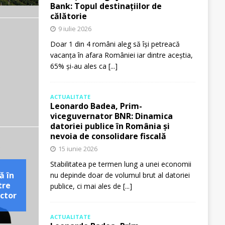
Bank: Topul destinațiilor de
călătorie
9 iulie 2026
Doar 1 din 4 români aleg să își petreacă
vacanța în afara României iar dintre aceștia,
65% și-au ales ca
[...]
ACTUALITATE
Leonardo Badea, Prim-
viceguvernator BNR: Dinamica
datoriei publice în România și
nevoia de consolidare fiscală
15 iunie 2026
Stabilitatea pe termen lung a unei economii
ă în
nu depinde doar de volumul brut al datoriei
tre
publice, ci mai ales de
[...]
ctor
ACTUALITATE