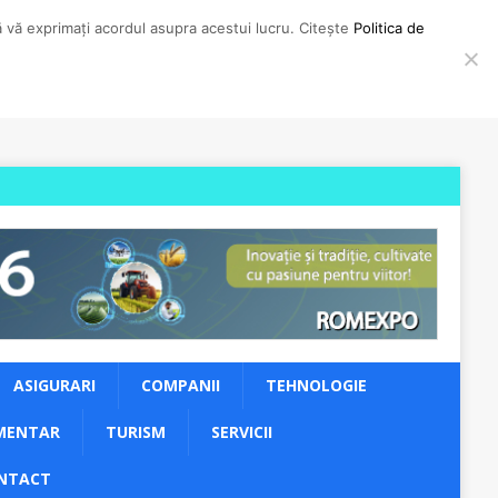
să vă exprimați acordul asupra acestui lucru. Citește
Politica de
ASIGURARI
COMPANII
TEHNOLOGIE
MENTAR
TURISM
SERVICII
NTACT