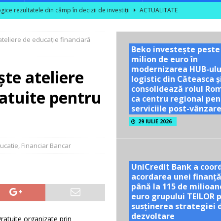
ce rezultatele din câmp în decizii de investiții
ACTUALITATE
area unor vizite educaționale pentru tineri și studenți la poalele
eliere de educație financiară
Beko investește peste
milion de euro în
TATE
modernizarea HUB-ulu
te ateliere
ră se dublează în S1 2026; peste 40% dintre companiile mari din sector
logistic din Căteasca ș
consolidează rolul Ro
ratuite pentru
ca centru regional pen
serviciile post-vânzar
l nu are nevoie de optimism artificial!
ACTUALITATE
29 IULIE 2026
ucatie
,
Financiar Bancar
UniCredit Bank a coor
acordarea unei finanță
până la 115 de milioan
euro grupului TEILOR 
susținerea strategiei 
dezvoltare
ratuite organizate prin