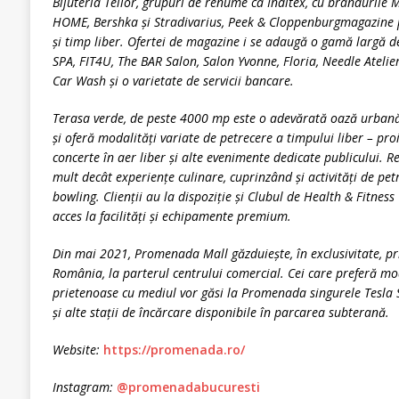
Bijuteria Teilor, grupuri de renume ca Inditex, cu brandurile
HOME, Bershka și Stradivarius, Peek & Cloppenburgmagazine p
și timp liber. Ofertei de magazine i se adaugă o gamă
larg
ă d
SPA, FIT4U, The BAR Salon, Salon Yvonne, Floria, Needle Ateli
Car Wash și o varietate de servicii bancare.
Terasa verde, de peste 4000 mp este o adevărată oază urbană, c
ș
i ofer
ă
modalit
ăți variate de petrecere a timpului liber – proi
concerte î
n aer liber
și alte evenimente dedicate publicului. R
mult decât experiențe culinare, cuprinzând și activități de pe
bowling. Clienții au la dispoziț
ie
și Clubul de Health & Fitness
acces la facilități și echipamente premium.
Din mai 2021, Promenada Mall găzduiește, în exclusivitate, pr
România, la parterul centrului comercial. Cei care preferă
mod
prietenoase cu mediul vor găsi la Promenada singurele Tesla S
și alte stații de încă
rcare disponibile
în parcarea subterană.
Website:
https://promenada.ro/
Instagram:
@promenadabucuresti