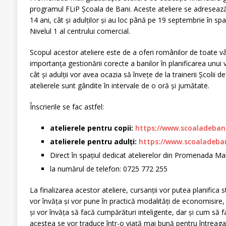
programul FLiP Școala de Bani. Aceste ateliere se adresează a
14 ani, cât și adulților și au loc până pe 19 septembrie în sp
Nivelul 1 al centrului comercial.
Scopul acestor ateliere este de a oferi românilor de toate 
importanța gestionării corecte a banilor în planificarea unui vii
cât și adulții vor avea ocazia să învețe de la trainerii Școlii de
atelierele sunt gândite în intervale de o oră și jumătate.
Înscrierile se fac astfel:
atelierele pentru copii:
https://www.scoaladebani.
atelierele pentru adulți:
https://www.
scoaladeba
Direct în spațiul dedicat atelierelor din Promenada Mall,
la numărul de telefon: 0725 772 255
La finalizarea acestor ateliere, cursanții vor putea planifica st
vor învăța și vor pune în practică modalități de economisire, 
și vor învăța să facă cumpărături inteligente, dar și cum să fa
acestea se vor traduce într-o viață mai bună pentru întreaga 