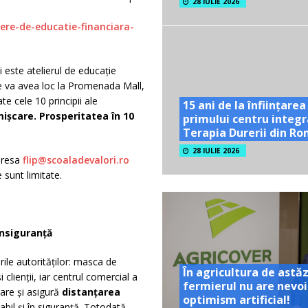
28 IULIE 2026
ere-de-educatie-financiara-
este atelierul de educație
e va avea loc la Promenada Mall,
e cele 10 principii ale
15 ani de la înființarea
mișcare. Prosperitatea în 10
primului centru integr
Terapia Durerii din R
28 IULIE 2026
adresa
flip@scoaladevalori.ro
 sunt limitate.
nsiguranță
le autorităților: masca de
În agricultura de astăz
 clienții, iar centrul comercial a
fermierul nu are nevoi
rare și asigură
distanțarea
optimism artificial!
il și în siguranță. Totodată,