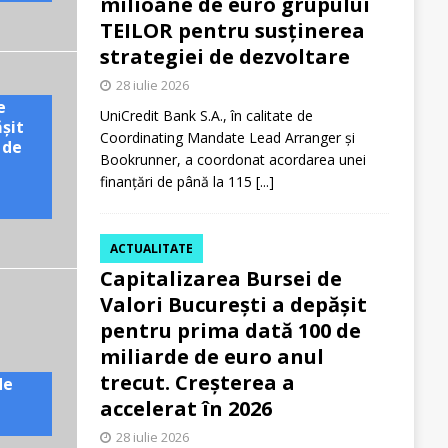
milioane de euro grupului
TEILOR pentru susținerea
strategiei de dezvoltare
28 iulie 2026
e
UniCredit Bank S.A., în calitate de
ășit
Coordinating Mandate Lead Arranger și
 de
Bookrunner, a coordonat acordarea unei
finanțări de până la 115
[...]
ACTUALITATE
Capitalizarea Bursei de
Valori București a depășit
pentru prima dată 100 de
miliarde de euro anul
trecut. Creșterea a
de
accelerat în 2026
28 iulie 2026