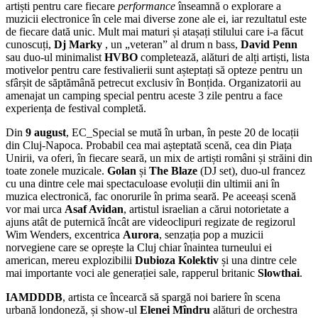
artiști pentru care fiecare
performance
înseamnă o explorare a
muzicii electronice în cele mai diverse zone ale ei, iar rezultatul este
de fiecare dată unic. Mult mai maturi și atașați stilului care i-a făcut
cunoscuți,
Dj Marky
, un „veteran” al drum n bass,
David Penn
sau duo-ul minimalist
HVBO
completează, alături de alți artiști, lista
motivelor pentru care festivalierii sunt așteptați să opteze pentru un
sfârșit de săptămână petrecut exclusiv în Bonțida. Organizatorii au
amenajat un camping special pentru aceste 3 zile pentru a face
experiența de festival completă.
Din
9 august
, EC_Special se mută în urban, în peste 20 de locații
din Cluj-Napoca. Probabil cea mai așteptată scenă, cea din Piața
Unirii, va oferi, în fiecare seară, un mix de artiști români și străini din
toate zonele muzicale.
Golan
și
The Blaze
(DJ set), duo-ul francez
cu una dintre cele mai spectaculoase evoluții din ultimii ani în
muzica electronică, fac onorurile în prima seară. Pe aceeași scenă
vor mai urca
Asaf Avidan
, artistul israelian a cărui notorietate a
ajuns atât de puternică încât are videoclipuri regizate de regizorul
Wim Wenders, excentrica
Aurora
, senzația pop a muzicii
norvegiene care se oprește la Cluj chiar înaintea turneului ei
american, mereu explozibilii
Dubioza Kolektiv
și una dintre cele
mai importante voci ale generației sale, rapperul britanic
Slowthai
.
IAMDDDB
, artista ce încearcă să spargă noi bariere în scena
urbană londoneză, și show-ul
Elenei Mîndru
alături de orchestra