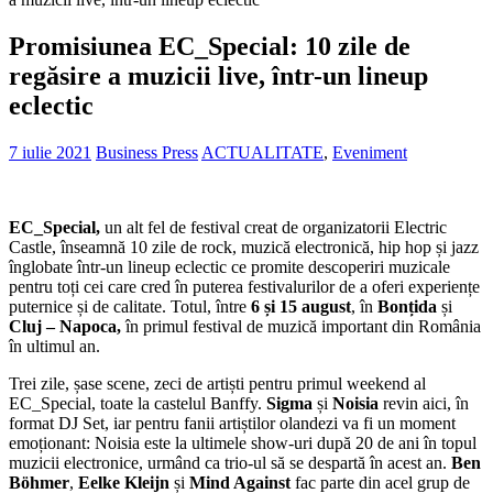
Promisiunea EC_Special: 10 zile de
regăsire a muzicii live, într-un lineup
eclectic
7 iulie 2021
Business Press
ACTUALITATE
,
Eveniment
EC_Special,
un alt fel de festival creat de organizatorii Electric
Castle, înseamnă 10 zile de rock, muzică electronică, hip hop și jazz
înglobate într-un lineup eclectic ce promite descoperiri muzicale
pentru toți cei care cred în puterea festivalurilor de a oferi experiențe
puternice și de calitate. Totul, între
6 și 15 august
, în
Bonțida
și
Cluj – Napoca,
în primul festival de muzică important din România
în ultimul an.
Trei zile, șase scene, zeci de artiști pentru primul weekend al
EC_Special, toate la castelul Banffy.
Sigma
și
Noisia
revin aici, în
format DJ Set, iar pentru fanii artiștilor olandezi va fi un moment
emoționant: Noisia este la ultimele show-uri după 20 de ani în topul
muzicii electronice, urmând ca trio-ul să se despartă în acest an.
Ben
Böhmer
,
Eelke Kleijn
și
Mind Against
fac parte din acel grup de