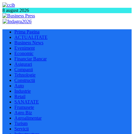
8 august 2026
Prima Pagina
ACTUALITATE
Business News
Eveniment
Economic
Financiar Bancar
Asigurari
Companii
Tehnologie
Constructii
Auto
Industrie
Retail
SANATATE
Frumusete
Agro Biz
Agroalimentar
Turism
Servicii