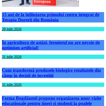
15 ani de la înființarea primului centru integrat de
Terapia Durerii din România
28 iulie 2026
În agricultura de astăzi, fermierul nu are nevoie de
optimism artificial!
31 iulie 2026
Cum transformă produsele biologice rezultatele din
câmp în decizii de investiții
31 iulie 2026
Ferma Bogdănești propune organizarea unor vizite
educaționale pentru tineri și studenți la poalele