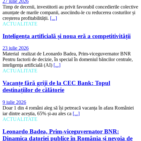
27 iulie 2026
Timp de decenii, investitorii au privit favorabil concedierile colective
anunțate de marile companii, asociindu-le cu reducerea costurilor și
creșterea profitabilității.
[...]
ACTUALITATE
Inteligența artificială și noua eră a competitivității
23 iulie 2026
Material realizat de Leonardo Badea, Prim-viceguvernator BNR
Pentru factorii de decizie, în special în domeniul băncilor centrale,
inteligența artificială (AI)
[...]
ACTUALITATE
Vacanțe fără griji de la CEC Bank: Topul
destinațiilor de călătorie
9 iulie 2026
Doar 1 din 4 români aleg să își petreacă vacanța în afara României
iar dintre aceștia, 65% și-au ales ca
[...]
ACTUALITATE
Leonardo Badea, Prim-viceguvernator BNR:
Dinamica datoriei publice în România și nevoia de