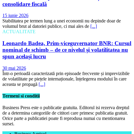
consolidare fiscală
15 iunie 2026
Stabilitatea pe termen lung a unei economii nu depinde doar de
volumul brut al datoriei publice, ci mai ales de
[...]
ACTUALITATE
Leonardo Badea, Prim-viceguvernator BNR: Cursul
nominal de schimb – de ce nivelul și volatilitatea nu
spun același lucru
30 mai 2026
Într-o perioadă caracterizată prin episoade frecvente și imprevizibile
de volatilitate pe piețele internaționale, înțelegerea modului în care
aceasta se propagă
[...]
Termeni si conditii
Business Press este o publicatie gratuita. Editorul isi rezerva dreptul
de a determina categoriile de cititori care primesc publicatia gratuit.
Orice parte a publicatiei poate fi reprodusa numai cu mentionarea
sursei.
Business Agricol