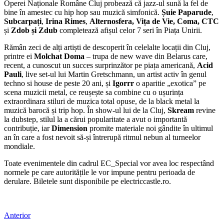
Operei Naționale Române Cluj probează că jazz-ul sună la fel de
bine în amestec cu hip hop sau muzică simfonică.
Șuie Paparude
,
Subcarpați
,
Irina Rimes
,
Alternosfera, Vița de Vie, Coma, CTC
și
Zdob și Zdub
completează afișul celor 7 seri în Piața Unirii.
Rămân zeci de alți artiști de descoperit în celelalte locații din Cluj,
printre ei
Molchat Doma
– trupa de new wave din Belarus care,
recent, a cunoscut un succes surprinzător pe piața americană,
Acid
Pauli
, live set-ul lui Martin Gretschmann, un artist activ în genul
techno si house de peste 20 ani, și
Igorrr
o aparitie „exotica” pe
scena muzicii metal, ce reușește sa combine cu o ușurința
extraordinara stiluri de muzica total opuse, de la black metal la
muzică barocă și trip hop. În show-ul lui de la Cluj,
Skream
revine
la dubstep, stilul la a cărui popularitate a avut o importantă
contribuție, iar
Dimension
promite materiale noi gândite în ultimul
an în care a fost nevoit să-și întrerupă ritmul nebun al turneelor
mondiale.
Toate evenimentele din cadrul EC_Special vor avea loc respectând
normele pe care autoritățile le vor impune pentru perioada de
derulare. Biletele sunt disponibile pe electriccastle.ro.
Anterior