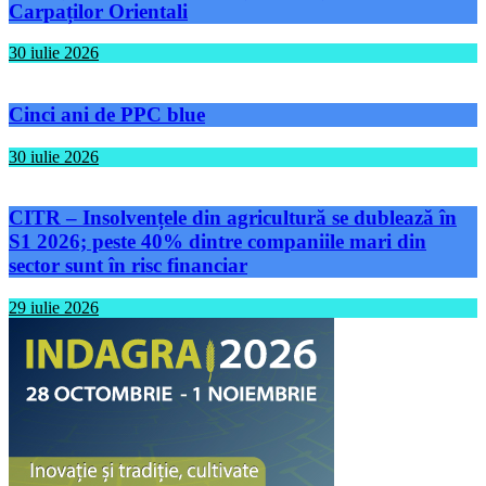
Carpaților Orientali
30 iulie 2026
Cinci ani de PPC blue
30 iulie 2026
CITR – Insolvențele din agricultură se dublează în
S1 2026; peste 40% dintre companiile mari din
sector sunt în risc financiar
29 iulie 2026