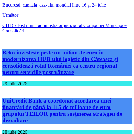
București, capitala jazz-ului mondial între 16 și 24 iulie
Următor
CITR a fost numit administrator judiciar al Companiei Municipale
Consolidări
Beko investește peste un milion de euro în
modernizarea HUB-ului logistic din Căteasca și
consolidează rolul României ca centru regional
pentru serviciile post-vânzare
29 iulie 2026
UniCredit Bank a coordonat acordarea unei
finanțări de până la 115 de milioane de euro
grupului TEILOR pentru susținerea strategiei de
dezvoltare
28 iulie 2026