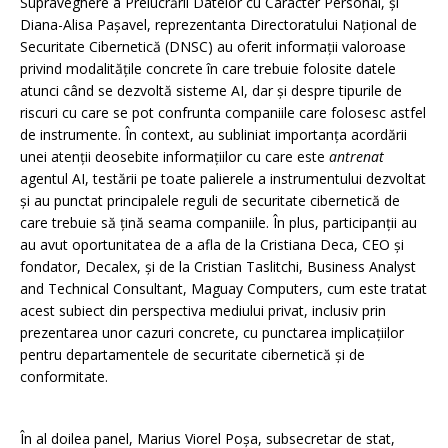
Supraveghere a Prelucrării Datelor cu Caracter Personal, și
Diana-Alisa Pașavel, reprezentanta Directoratului Național de
Securitate Cibernetică (DNSC) au oferit informații valoroase
privind modalitățile concrete în care trebuie folosite datele
atunci când se dezvoltă sisteme AI, dar și despre tipurile de
riscuri cu care se pot confrunta companiile care folosesc astfel
de instrumente. În context, au subliniat importanța acordării
unei atenții deosebite informațiilor cu care este
antrenat
agentul AI, testării pe toate palierele a instrumentului dezvoltat
și au punctat principalele reguli de securitate cibernetică de
care trebuie să țină seama companiile. În plus, participanții au
au avut oportunitatea de a afla de la Cristiana Deca, CEO și
fondator, Decalex, și de la Cristian Taslitchi, Business Analyst
and Technical Consultant, Maguay Computers, cum este tratat
acest subiect din perspectiva mediului privat, inclusiv prin
prezentarea unor cazuri concrete, cu punctarea implicațiilor
pentru departamentele de securitate cibernetică și de
conformitate.
În al doilea panel, Marius Viorel Poșa, subsecretar de stat,