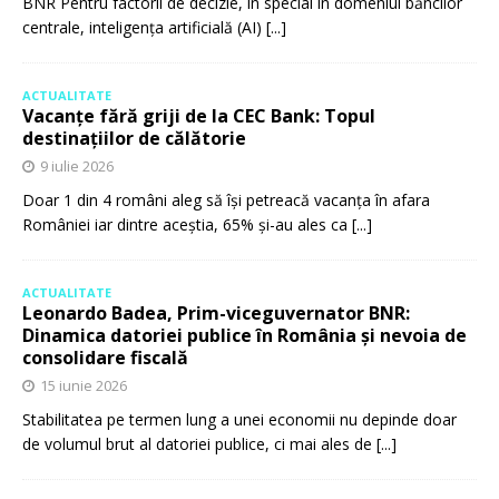
BNR Pentru factorii de decizie, în special în domeniul băncilor
centrale, inteligența artificială (AI)
[...]
ACTUALITATE
Vacanțe fără griji de la CEC Bank: Topul
destinațiilor de călătorie
9 iulie 2026
Doar 1 din 4 români aleg să își petreacă vacanța în afara
României iar dintre aceștia, 65% și-au ales ca
[...]
ACTUALITATE
Leonardo Badea, Prim-viceguvernator BNR:
Dinamica datoriei publice în România și nevoia de
consolidare fiscală
15 iunie 2026
Stabilitatea pe termen lung a unei economii nu depinde doar
de volumul brut al datoriei publice, ci mai ales de
[...]