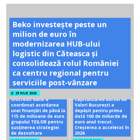
Beko investește peste un
milion de euro în
modernizarea HUB-ului
logistic din Căteasca și
consolidează rolul României
ca centru regional pentru
serviciile post-vânzare
29 IULIE 2026
UniCredit Bank a
Capitalizarea Bursei de
coordonat acordarea
Valori București a
unei finanțări de până la
depășit pentru prima
115 de milioane de euro
dată 100 de miliarde de
grupului TEILOR pentru
euro anul trecut.
susținerea strategiei
Creșterea a accelerat în
de dezvoltare
2026