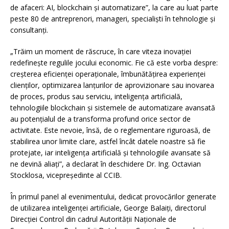
de afaceri: AI, blockchain și automatizare”, la care au luat parte
peste 80 de antreprenori, manageri, specialiști în tehnologie și
consultanți.
„Trăim un moment de răscruce, în care viteza inovației
redefinește regulile jocului economic. Fie că este vorba despre:
creșterea eficienței operaționale, îmbunătățirea experienței
clienților, optimizarea lanțurilor de aprovizionare sau inovarea
de proces, produs sau serviciu, inteligența artificială,
tehnologiile blockchain și sistemele de automatizare avansată
au potențialul de a transforma profund orice sector de
activitate. Este nevoie, însă, de o reglementare riguroasă, de
stabilirea unor limite clare, astfel încât datele noastre să fie
protejate, iar inteligența artificială și tehnologiile avansate să
ne devină aliați”, a declarat în deschidere Dr. Ing. Octavian
Stocklosa, vicepreședinte al CCIB.
În primul panel al evenimentului, dedicat provocărilor generate
de utilizarea inteligenței artificiale, George Balaiți, directorul
Direcției Control din cadrul Autorității Naționale de