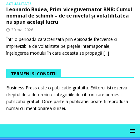
ACTUALITATE
Leonardo Badea, Prim-viceguvernator BNR: Cursul
nominal de schimb – de ce nivelul și volatilitatea
nu spun același lucru
30 mai 2026
Într-o perioadă caracterizată prin episoade frecvente și
imprevizibile de volatilitate pe piețele internaționale,
înțelegerea modului în care aceasta se propagă
[...]
TERMENI SI CONDITII
Business Press este o publicatie gratuita. Editorul isi rezerva
dreptul de a determina categoriile de cititori care primesc
publicatia gratuit. Orice parte a publicatiei poate fi reprodusa
numai cu mentionarea sursei.