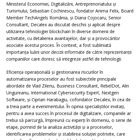
Ministerul Economiei, Digitalizării, Antreprenoriatului și
Turismului, Sebastian Cochinescu, fondator Anima Felix, Board
Member TechAngels România, și Diana Cojocaru, Senior
Consultant, Decalex au discutat deschis și aplicat despre
utilizarea tehnologiei blockchain în diverse domenii de
activitate, cu detalierea avantajelor, dar și a provocărilor
asociate acestui proces. În context, a fost subliniată
importanța luării unor decizii informate de către reprezentanții
companiilor care doresc să integreze astfel de tehnologii.
Eficiența operațională și gestionarea riscurilor în
automatizarea proceselor au fost subiectele principale
abordate de Vlad Zileriu, Business Consultant, RebelDot, Alin
Ungureanu, International Cybersecurity Expert, Nextgen
Software, și Ciprian Harabagiu, cofondator Decalex, în cea de
a treia parte a evenimentului. În opinia specialiștilor invitați,
pentru a avea succes în procesul de digitalizare, companiile ar
trebui să parcurgă, împreună cu experți în domeniu, o serie de
etape, pornind de la analiza activității și a proceselor,
identificarea problemelor și stabilirea soluției potrivite, care