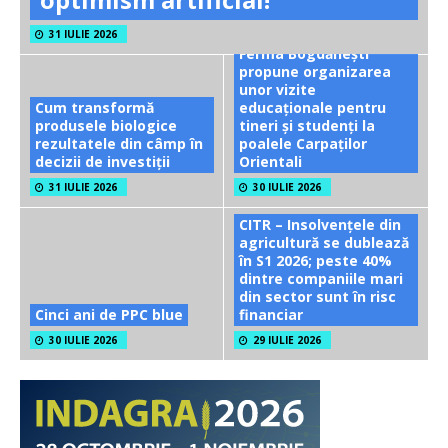
31 IULIE 2026
Ferma Bogdănești
propune organizarea
unor vizite
Cum transformă
educaționale pentru
produsele biologice
tineri și studenți la
rezultatele din câmp în
poalele Carpaților
decizii de investiții
Orientali
31 IULIE 2026
30 IULIE 2026
CITR – Insolvențele din
agricultură se dublează
în S1 2026; peste 40%
dintre companiile mari
din sector sunt în risc
Cinci ani de PPC blue
financiar
30 IULIE 2026
29 IULIE 2026