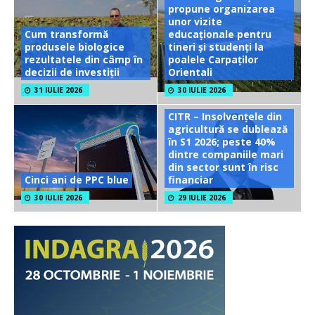
propune organizarea
unor vizite
Cum transformă
educaționale pentru
produsele biologice
tineri și studenți la
rezultatele din câmp în
poalele Carpaților
decizii de investiții
Orientali
31 IULIE 2026
30 IULIE 2026
CITR – Insolvențele din
agricultură se dublează
în S1 2026; peste 40%
dintre companiile mari
din sector sunt în risc
Cinci ani de PPC blue
financiar
30 IULIE 2026
29 IULIE 2026