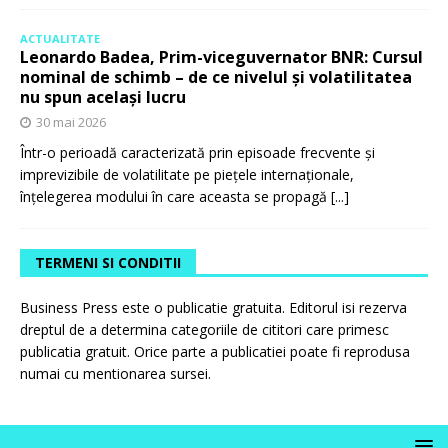
ACTUALITATE
Leonardo Badea, Prim-viceguvernator BNR: Cursul
nominal de schimb – de ce nivelul și volatilitatea
nu spun același lucru
30 mai 2026
Într-o perioadă caracterizată prin episoade frecvente și
imprevizibile de volatilitate pe piețele internaționale,
înțelegerea modului în care aceasta se propagă
[...]
TERMENI SI CONDITII
Business Press este o publicatie gratuita. Editorul isi rezerva
dreptul de a determina categoriile de cititori care primesc
publicatia gratuit. Orice parte a publicatiei poate fi reprodusa
numai cu mentionarea sursei.