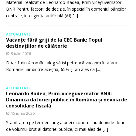
Material realizat de Leonardo Badea, Prim-viceguvernator
BNR Pentru factorii de decizie, în special în domeniul băncilor
centrale, inteligența artificială (AI)
[...]
ACTUALITATE
Vacanțe fără griji de la CEC Bank: Topul
destinațiilor de călătorie
9 iulie 2026
Doar 1 din 4 români aleg să își petreacă vacanța în afara
României iar dintre aceștia, 65% și-au ales ca
[...]
ACTUALITATE
Leonardo Badea, Prim-viceguvernator BNR:
Dinamica datoriei publice în România și nevoia de
consolidare fiscală
15 iunie 2026
Stabilitatea pe termen lung a unei economii nu depinde doar
de volumul brut al datoriei publice, ci mai ales de
[...]