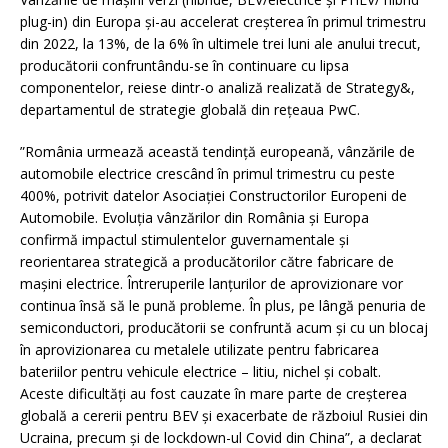
plug-in) din Europa și-au accelerat creșterea în primul trimestru
din 2022, la 13%, de la 6% în ultimele trei luni ale anului trecut,
producătorii confruntându-se în continuare cu lipsa
componentelor, reiese dintr-o analiză realizată de Strategy&,
departamentul de strategie globală din rețeaua PwC.
”România urmează această tendință europeană, vânzările de
automobile electrice crescând în primul trimestru cu peste
400%, potrivit datelor Asociației Constructorilor Europeni de
Automobile. Evoluția vânzărilor din România și Europa
confirmă impactul stimulentelor guvernamentale și
reorientarea strategică a producătorilor către fabricare de
mașini electrice. Întreruperile lanțurilor de aprovizionare vor
continua însă să le pună probleme. În plus, pe lângă penuria de
semiconductori, producătorii se confruntă acum și cu un blocaj
în aprovizionarea cu metalele utilizate pentru fabricarea
bateriilor pentru vehicule electrice – litiu, nichel și cobalt.
Aceste dificultăți au fost cauzate în mare parte de creșterea
globală a cererii pentru BEV și exacerbate de războiul Rusiei din
Ucraina, precum și de lockdown-ul Covid din China”, a declarat