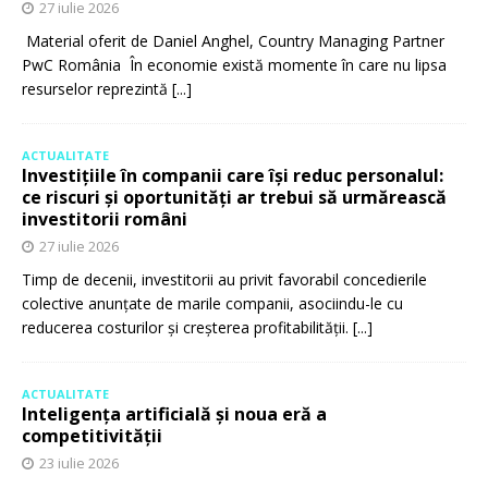
27 iulie 2026
Material oferit de Daniel Anghel, Country Managing Partner
PwC România În economie există momente în care nu lipsa
resurselor reprezintă
[...]
ACTUALITATE
Investițiile în companii care își reduc personalul:
ce riscuri și oportunități ar trebui să urmărească
investitorii români
27 iulie 2026
Timp de decenii, investitorii au privit favorabil concedierile
colective anunțate de marile companii, asociindu-le cu
reducerea costurilor și creșterea profitabilității.
[...]
ACTUALITATE
Inteligența artificială și noua eră a
competitivității
23 iulie 2026