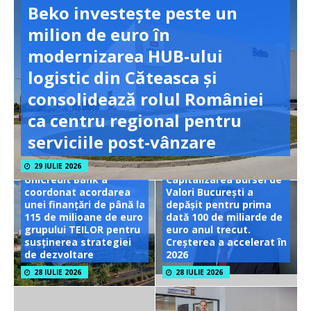
Beko investește peste un
milion de euro în
modernizarea HUB-ului
logistic din Căteasca și
consolidează rolul României
ca centru regional pentru
serviciile post-vânzare
29 IULIE 2026
UniCredit Bank a
Capitalizarea Bursei de
coordonat acordarea
Valori București a
unei finanțări de până la
depășit pentru prima
115 de milioane de euro
dată 100 de miliarde de
grupului TEILOR pentru
euro anul trecut.
susținerea strategiei
Creșterea a accelerat în
de dezvoltare
2026
28 IULIE 2026
28 IULIE 2026