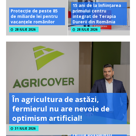
15 ani de la înființarea
Protecție de peste 85
primului centru
de miliarde lei pentru
integrat de Terapia
vacanțele românilor
Durerii din România
28 IULIE 2026
28 IULIE 2026
În agricultura de astăzi,
fermierul nu are nevoie de
optimism artificial!
31 IULIE 2026
Ferma Bogdănești