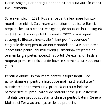
Daniel Anghel, Partener și Lider pentru industria Auto în cadrul
PwC România.
Spre exemplu, în 2021, Rusia a fost al treilea mare furnizor
mondial de nichel. Ca urmare a sancțiunilor aplicate Rusiei,
prețul nichelului a crescut vertiginos, de patru ori într-o singură
o săptămână la începutul lunii martie 2022, arată raportul
strategy&. Efectele inevitabile în lanț pot fi observate în
creșterile de preț pentru anumite modele de BEV, care devin
inaccesibile pentru anumiți clienți și amenință creșterea pe
termen lung a pieței, notează raportul. De exemplu, Tesla a
majorat prețul modelului 3 de bază în Germania cu 7.000 euro
(16 %).
Pentru a obține un mai mare control asupra lanțului de
aprovizionare și pentru a introduce mai multă stabilitate în
planificarea pe termen lung, producătorii auto încheie
parteneriate cu producătorii de materii prime și investesc în
instalații care produc substanțe chimice pentru baterii. General
Motors și Tesla au anunțat astfel de proiecte.