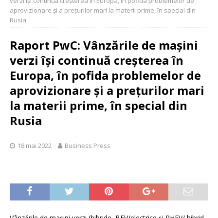
verzi își continuă creșterea în Europa, în pofida problemelor de
aprovizionare și a prețurilor mari la materii prime, în special din
Rusia
Raport PwC: Vânzările de mașini
verzi își continuă creșterea în
Europa, în pofida problemelor de
aprovizionare și a prețurilor mari
la materii prime, în special din
Rusia
18 mai 2022
Business Press
Vânzările de mașini verzi (hibride, BEV/electrice și PHEV/ hibrid