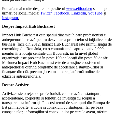
Poți afla mai multe despre noi pe site-ul
www.eitfood.eu
sau ne poți
urmări pe social media:
Twitter
,
Facebook
,
LinkedIn
,
YouTube
și
Instagram
.
Despre Impact Hub Bucharest
Impact Hub Bucharest este spațiul dinamic în care profesioniști și
antreprenori lucrează pentru dezvoltarea proiectelor și inițiativelor de
business. Încă din 2012, Impact Hub Bucharest este primul spațiu de
coworking din România, cu o comunitate de aproximativ 2.000 de
membri în 2 locații centrale din București, iar la nivel global
organizația este prezentă în peste 100 de locații din peste 50 de țări.
Misiunea Impact Hub Bucharest este de a susține ecosistemul
antreprenorial oferind programe de accelerare a startup-urilor și
finanțare directă, precum și cea mai mare platformă online de
educație antreprenorială.
Despre Activize
Activize este o rețea de profesioniști, ce lucrează cu startupuri,
acceleratoare, corporații și fonduri de investiții cu scopul a
transparentiza informația în ecosistemul de startupuri din Europa de
Est prin rapoarte, articole și conexiuni cu startupuri. Iar pe baza
cunoștințelor, informațiilor și conexiunilor pe care le avem, oferim