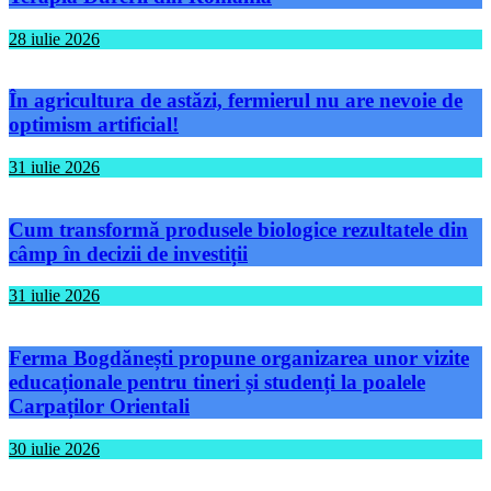
28 iulie 2026
În agricultura de astăzi, fermierul nu are nevoie de
optimism artificial!
31 iulie 2026
Cum transformă produsele biologice rezultatele din
câmp în decizii de investiții
31 iulie 2026
Ferma Bogdănești propune organizarea unor vizite
educaționale pentru tineri și studenți la poalele
Carpaților Orientali
30 iulie 2026