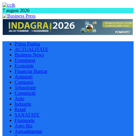
7 august 2026
Prima Pagina
ACTUALITATE
Business News
Eveniment
Economic
Financiar Bancar
Asigurari
Companii
Tehnologie
Constructii
Auto
Industrie
Retail
SANATATE
Frumusete
Agro Biz
Agroalimentar