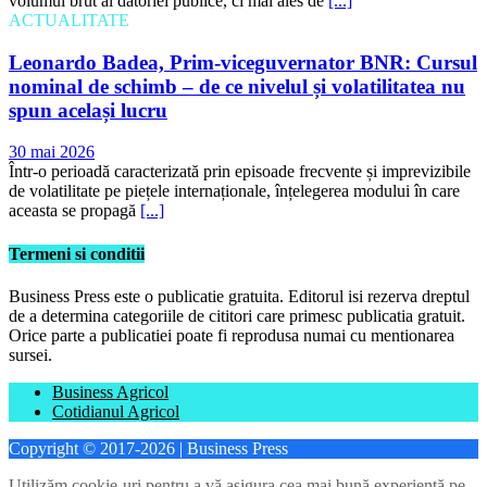
volumul brut al datoriei publice, ci mai ales de
[...]
ACTUALITATE
Leonardo Badea, Prim-viceguvernator BNR: Cursul
nominal de schimb – de ce nivelul și volatilitatea nu
spun același lucru
30 mai 2026
Într-o perioadă caracterizată prin episoade frecvente și imprevizibile
de volatilitate pe piețele internaționale, înțelegerea modului în care
aceasta se propagă
[...]
Termeni si conditii
Business Press este o publicatie gratuita. Editorul isi rezerva dreptul
de a determina categoriile de cititori care primesc publicatia gratuit.
Orice parte a publicatiei poate fi reprodusa numai cu mentionarea
sursei.
Business Agricol
Cotidianul Agricol
Copyright © 2017-2026 | Business Press
Utilizăm cookie-uri pentru a vă asigura cea mai bună experiență pe