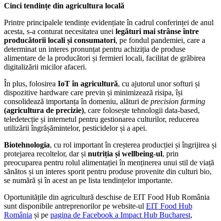
Cinci tendințe din agricultura locală
Printre principalele tendințe evidențiate în cadrul conferinței de anul
acesta, s-a conturat necesitatea unei
legături mai strânse între
producătorii locali și consumatori
, pe fondul pandemiei, care a
determinat un interes pronunțat pentru achiziția de produse
alimentare de la producători și fermieri locali, facilitat de grăbirea
digitalizării micilor afaceri.
În plus, folosirea
IoT în agricultură
, cu ajutorul unor softuri și
dispozitive hardware care previn și minimizează risipa, își
consolidează importanța în domeniu, alături de
precision farming
(agricultura de precizie)
, care folosește tehnologii data-based,
teledetecție și internetul pentru gestionarea culturilor, reducerea
utilizării îngrășămintelor, pesticidelor și a apei.
Biotehnologia
, cu rol important în creșterea producției și îngrijirea și
protejarea recoltelor, dar și
nutriția și wellbeing-ul
, prin
preocuparea pentru rolul alimentației în menținerea unui stil de viață
sănătos și un interes sporit pentru produse provenite din culturi bio,
se numără și în acest an pe lista tendințelor importante.
Oportunitățile din agricultură deschise de EIT Food Hub România
sunt disponibile antreprenorilor pe website-ul
EIT Food Hub
România
și pe
pagina de Facebook a Impact Hub Bucharest
,