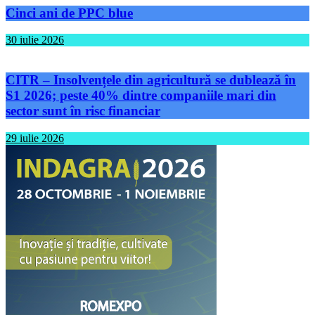
Cinci ani de PPC blue
30 iulie 2026
CITR – Insolvențele din agricultură se dublează în
S1 2026; peste 40% dintre companiile mari din
sector sunt în risc financiar
29 iulie 2026