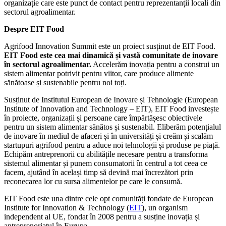
organizație care este punct de contact pentru reprezentanții locali din
sectorul agroalimentar.
Despre EIT Food
Agrifood Innovation Summit este un proiect susținut de EIT Food.
EIT Food este cea mai dinamică și vastă comunitate de inovare
în sectorul agroalimentar.
Accelerăm inovația pentru a construi un
sistem alimentar potrivit pentru viitor, care produce alimente
sănătoase și sustenabile pentru noi toți.
Susținut de Institutul European de Inovare și Tehnologie (European
Institute of Innovation and Technology – EIT), EIT Food investește
în proiecte, organizații și persoane care împărtășesc obiectivele
pentru un sistem alimentar sănătos și sustenabil. Eliberăm potențialul
de inovare în mediul de afaceri și în universități și creăm și scalăm
startupuri agrifood pentru a aduce noi tehnologii și produse pe piață.
Echipăm antreprenorii cu abilitățile necesare pentru a transforma
sistemul alimentar și punem consumatorii în centrul a tot ceea ce
facem, ajutând în același timp să devină mai încrezători prin
reconecarea lor cu sursa alimentelor pe care le consumă.
EIT Food este una dintre cele opt comunități fondate de European
Institute for Innovation & Technology (
EIT
), un organism
independent al UE, fondat în 2008 pentru a susține inovația și
antreprenoriatul în Eurupa.