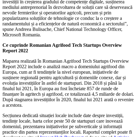
investiții în creșterea gradului de competențe digitale, susținerea
mediului antreprenorial în dezvoltarea de soluții care să deservească
nevoile fermierilor și operatorilor agricoli, precum și prin
popularizarea soluțiilor de tehnologie ce conduc la o creștere a
randamentului și a eficiențelor de natură economică a sectorului”,
spune Andreea Bulisache, Chief National Technology Officer,
Microsoft Romania.
Ce cuprinde Romanian Agrifood Tech Startups Overview
Report 2022
Maparea realizată în Romanian Agrifood Tech Startups Overview
Report 2022 include o analiză macro a domeniului agrifood din
Europa, cum ar fi tendințele la nivel european, inițiativele de
susținere regională pentru agricultură și domeniile conexe, dar și
evoluția investițiilor în astfel de startupuri. Din 2018 și până la
finalul lui 2021, în Europa au fost încheiate 857 de runde de
finanțare în agritech și agrifood, ce totalizează 4,5 miliarde de dolari.
După stagnarea investițiilor în 2020, finalul lui 2021 arată o revenire
a acestora.
Secțiunea dedicată situației locale include date despre investiții,
tendințe locale, harta celor peste 50 de startupuri care inovează
domeniul, prezentarea inițiativelor pe subverticale și informații
practice din partea reprezentanților locali. Raportul complet poate fi