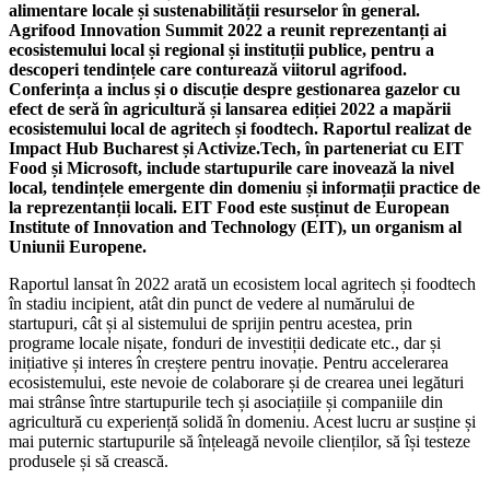
alimentare locale și sustenabilității resurselor în general.
Agrifood Innovation Summit 2022 a reunit reprezentanți ai
ecosistemului local și regional și instituții publice, pentru a
descoperi tendințele care conturează viitorul agrifood.
Conferința a inclus și o discuție despre gestionarea gazelor cu
efect de seră în agricultură și lansarea ediției 2022 a mapării
ecosistemului local de agritech și foodtech. Raportul realizat de
Impact Hub Bucharest și Activize.Tech, în parteneriat cu EIT
Food și Microsoft, include startupurile care inovează la nivel
local, tendințele emergente din domeniu și informații practice de
la reprezentanții locali. EIT Food este susținut de European
Institute of Innovation and Technology (EIT), un organism al
Uniunii Europene.
Raportul lansat în 2022 arată un ecosistem local agritech și foodtech
în stadiu incipient, atât din punct de vedere al numărului de
startupuri, cât și al sistemului de sprijin pentru acestea, prin
programe locale nișate, fonduri de investiții dedicate etc., dar și
inițiative și interes în creștere pentru inovație. Pentru accelerarea
ecosistemului, este nevoie de colaborare și de crearea unei legături
mai strânse între startupurile tech și asociațiile și companiile din
agricultură cu experiență solidă în domeniu. Acest lucru ar susține și
mai puternic startupurile să înțeleagă nevoile clienților, să își testeze
produsele și să crească.