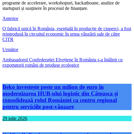
programe de accelerare, workshopuri, hackathoane, analize de
startupuri și susținere în procesul de finanțare.
Anterior
O fabrică unică în România, esențială în producție de ciuperci, a fost
reintrodusă în circuitul economic în urma vânzării sale de către
CITR
Următor
Ambasadorul Confederației Elvețiene în România s-a întâlnit cu
exportatorii români de produse ecologice
Beko investește peste un milion de euro în
modernizarea HUB-ului logistic din Căteasca și
consolidează rolul României ca centru regional
pentru serviciile post-vânzare
29 iulie 2026