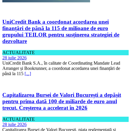
UniCredit Bank a coordonat acordarea unei
finanțări de până la 115 de milioane de euro
grupului TEILOR pentru susținerea strategiei de
dezvoltare
ACTUALITATE
28 iulie 2026
UniCredit Bank S.A., în calitate de Coordinating Mandate Lead
Arranger și Bookrunner, a coordonat acordarea unei finanțări de
până la 115
[...]
Capitalizarea Bursei de Valori București a depășit
pentru prima dată 100 de miliarde de euro anul
trecut. Creșterea a accelerat în 2026
ACTUALITATE
28 iulie 2026
Capitalizarea Bursei de Valori București, piața reglementată și