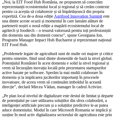
„Noi, la EIT Food Hub România, ne propunem să conectăm
reprezentanții ecosistemului local și regional și să creăm contexte
pentru ca aceștia să colaboreze și să împărtășească din propria
expertiză. Cea de-a doua ediție
Agrifood Innovation Summit
este
una dintre aceste ocazii și momentul în care lansăm alături de
partenerii noștri o nouă ediție a mapării ecosistemului local de
agritech și foodtech – o resursă valoroasă pentru toți profesioniștii
din domeniu sau din domenii conexe”, spune Georgiana Ion,
Programs Manager Impact Hub Bucharest și reprezentant național
EIT Food Hub.
„Problemele legate de agricultură sunt de multe ori majore și critice
pentru omenire, fiind unul dintre domeniile de bază la nivel global.
Potențialul României în acest domeniu e solid la nivel regional și
vrem să încurajăm inovația locală prin prezentarea startupurilor
active bazate pe software. Sperăm la mai multă colaborare în
domeniu și la implicarea jucătorilor importanți în procesele
inovatoare, de aceea vrem să continuăm imboldul în această
direcție”, declară Mircea Vădan, manager în cadrul Activize.
„Pe plan local nivelul de digitalizare este destul de limitat și departe
de potențialul pe care utilizarea soluțiilor din sfera colaborării, a
inteligenței artificiale precum și a soluțiilor predictive le-ar putea
aduce domeniului. Modul în care Microsoft Romania se implică și
susține în mod activ digitalizarea sectorului de agricultura este prin