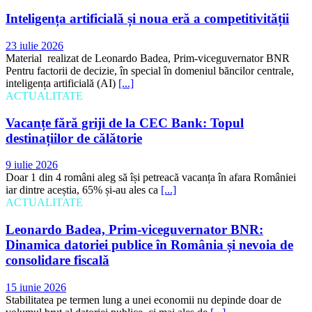
Inteligența artificială și noua eră a competitivității
23 iulie 2026
Material realizat de Leonardo Badea, Prim-viceguvernator BNR
Pentru factorii de decizie, în special în domeniul băncilor centrale,
inteligența artificială (AI)
[...]
ACTUALITATE
Vacanțe fără griji de la CEC Bank: Topul
destinațiilor de călătorie
9 iulie 2026
Doar 1 din 4 români aleg să își petreacă vacanța în afara României
iar dintre aceștia, 65% și-au ales ca
[...]
ACTUALITATE
Leonardo Badea, Prim-viceguvernator BNR:
Dinamica datoriei publice în România și nevoia de
consolidare fiscală
15 iunie 2026
Stabilitatea pe termen lung a unei economii nu depinde doar de