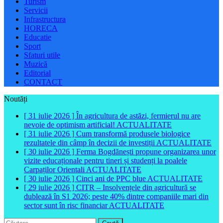
Turism
Servicii
Infrastructura
HORECA
Educatie
Sport
Sfaturi utile
Muzică
Editorial
CONTACT
Noutăți
[ 31 iulie 2026 ]
În agricultura de astăzi, fermierul nu are
nevoie de optimism artificial!
ACTUALITATE
[ 31 iulie 2026 ]
Cum transformă produsele biologice
rezultatele din câmp în decizii de investiții
ACTUALITATE
[ 30 iulie 2026 ]
Ferma Bogdănești propune organizarea unor
vizite educaționale pentru tineri și studenți la poalele
Carpaților Orientali
ACTUALITATE
[ 30 iulie 2026 ]
Cinci ani de PPC blue
ACTUALITATE
[ 29 iulie 2026 ]
CITR – Insolvențele din agricultură se
dublează în S1 2026; peste 40% dintre companiile mari din
sector sunt în risc financiar
ACTUALITATE
Caută