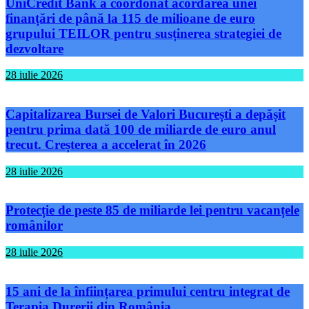
UniCredit Bank a coordonat acordarea unei
finanțări de până la 115 de milioane de euro
grupului TEILOR pentru susținerea strategiei de
dezvoltare
28 iulie 2026
Capitalizarea Bursei de Valori București a depășit
pentru prima dată 100 de miliarde de euro anul
trecut. Creșterea a accelerat în 2026
28 iulie 2026
Protecție de peste 85 de miliarde lei pentru vacanțele
românilor
28 iulie 2026
15 ani de la înființarea primului centru integrat de
Terapia Durerii din România