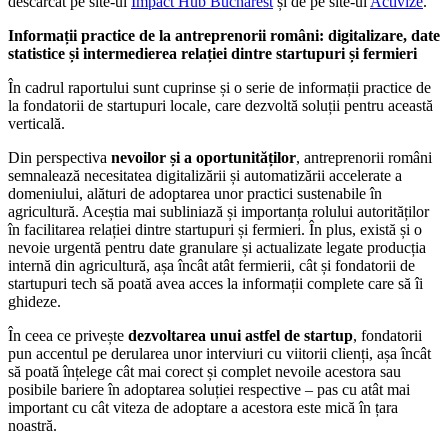
descărcat pe site-ul
Impact Hub Bucharest
și de pe site-ul
Activize
.
Informații practice de la antreprenorii români: digitalizare, date
statistice și intermedierea relației dintre startupuri și fermieri
În cadrul raportului sunt cuprinse și o serie de informații practice de
la fondatorii de startupuri locale, care dezvoltă soluții pentru această
verticală.
Din perspectiva
nevoilor și a oportunităților
, antreprenorii români
semnalează necesitatea digitalizării și automatizării accelerate a
domeniului, alături de adoptarea unor practici sustenabile în
agricultură. Aceștia mai subliniază și importanța rolului autorităților
în facilitarea relației dintre startupuri și fermieri. În plus, există și o
nevoie urgentă pentru date granulare și actualizate legate producția
internă din agricultură, așa încât atât fermierii, cât și fondatorii de
startupuri tech să poată avea acces la informații complete care să îi
ghideze.
În ceea ce privește
dezvoltarea unui astfel de startup
, fondatorii
pun accentul pe derularea unor interviuri cu viitorii clienți, așa încât
să poată înțelege cât mai corect și complet nevoile acestora sau
posibile bariere în adoptarea soluției respective – pas cu atât mai
important cu cât viteza de adoptare a acestora este mică în țara
noastră.