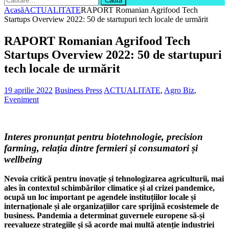
după:
Acasă
ACTUALITATE
RAPORT Romanian Agrifood Tech
Startups Overview 2022: 50 de startupuri tech locale de urmărit
RAPORT Romanian Agrifood Tech
Startups Overview 2022: 50 de startupuri
tech locale de urmărit
19 aprilie 2022
Business Press
ACTUALITATE
,
Agro Biz
,
Eveniment
Interes pronunțat pentru biotehnologie, precision
farming, relația dintre fermieri și consumatori și
wellbeing
Nevoia critică pentru inovație și tehnologizarea agriculturii, mai
ales în contextul schimbărilor climatice și al crizei pandemice,
ocupă un loc important pe agendele instituțiilor locale și
internaționale și ale organizațiilor care sprijină ecosistemele de
business. Pandemia a determinat guvernele europene să-și
reevalueze strategiile și să acorde mai multă atenție industriei