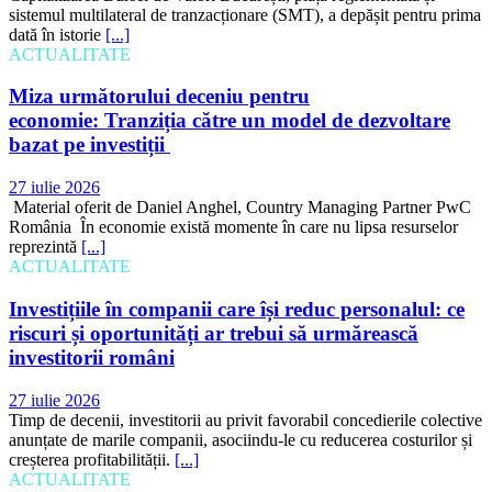
sistemul multilateral de tranzacționare (SMT), a depășit pentru prima
dată în istorie
[...]
ACTUALITATE
Miza următorului deceniu pentru
economie: Tranziția către un model de dezvoltare
bazat pe investiții
27 iulie 2026
Material oferit de Daniel Anghel, Country Managing Partner PwC
România În economie există momente în care nu lipsa resurselor
reprezintă
[...]
ACTUALITATE
Investițiile în companii care își reduc personalul: ce
riscuri și oportunități ar trebui să urmărească
investitorii români
27 iulie 2026
Timp de decenii, investitorii au privit favorabil concedierile colective
anunțate de marile companii, asociindu-le cu reducerea costurilor și
creșterea profitabilității.
[...]
ACTUALITATE