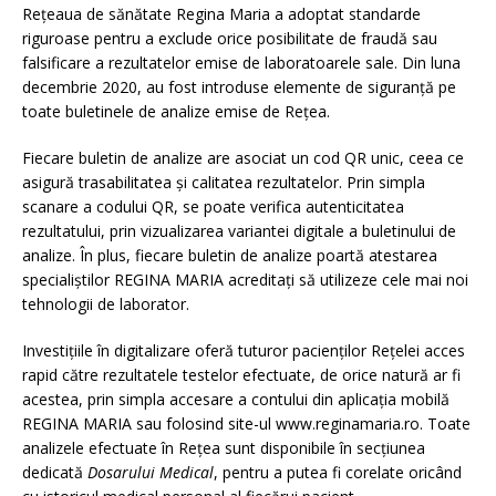
Rețeaua de sănătate Regina Maria a adoptat standarde
riguroase pentru a exclude orice posibilitate de fraudă sau
falsificare a rezultatelor emise de laboratoarele sale. Din luna
decembrie 2020, au fost introduse elemente de siguranță pe
toate buletinele de analize emise de Rețea.
Fiecare buletin de analize are asociat un cod QR unic, ceea ce
asigură trasabilitatea și calitatea rezultatelor. Prin simpla
scanare a codului QR, se poate verifica autenticitatea
rezultatului, prin vizualizarea variantei digitale a buletinului de
analize. În plus, fiecare buletin de analize poartă atestarea
specialiștilor REGINA MARIA acreditați să utilizeze cele mai noi
tehnologii de laborator.
Investițiile în digitalizare oferă tuturor pacienților Rețelei acces
rapid către rezultatele testelor efectuate, de orice natură ar fi
acestea, prin simpla accesare a contului din aplicația mobilă
REGINA MARIA sau folosind site-ul www.reginamaria.ro. Toate
analizele efectuate în Rețea sunt disponibile în secțiunea
dedicată
Dosarului Medical
, pentru a putea fi corelate oricând