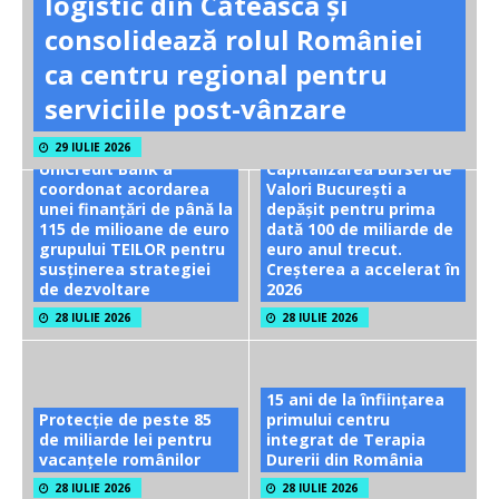
logistic din Căteasca și
consolidează rolul României
ca centru regional pentru
serviciile post-vânzare
29 IULIE 2026
UniCredit Bank a
Capitalizarea Bursei de
coordonat acordarea
Valori București a
unei finanțări de până la
depășit pentru prima
115 de milioane de euro
dată 100 de miliarde de
grupului TEILOR pentru
euro anul trecut.
susținerea strategiei
Creșterea a accelerat în
de dezvoltare
2026
28 IULIE 2026
28 IULIE 2026
15 ani de la înființarea
Protecție de peste 85
primului centru
de miliarde lei pentru
integrat de Terapia
vacanțele românilor
Durerii din România
28 IULIE 2026
28 IULIE 2026