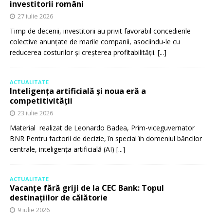
investitorii români
27 iulie 2026
Timp de decenii, investitorii au privit favorabil concedierile
colective anunțate de marile companii, asociindu-le cu
reducerea costurilor și creșterea profitabilității.
[...]
ACTUALITATE
Inteligența artificială și noua eră a
competitivității
23 iulie 2026
Material realizat de Leonardo Badea, Prim-viceguvernator
BNR Pentru factorii de decizie, în special în domeniul băncilor
centrale, inteligența artificială (AI)
[...]
ACTUALITATE
Vacanțe fără griji de la CEC Bank: Topul
destinațiilor de călătorie
9 iulie 2026