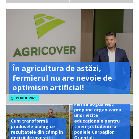
În agricultura de astăzi,
fermierul nu are nevoie de
optimism artificial!
31 IULIE 2026
Ferma Bogdănești
propune organizarea
unor vizite
Cum transformă
educaționale pentru
produsele biologice
tineri și studenți la
rezultatele din câmp în
poalele Carpaților
decizii de investiții
Orientali