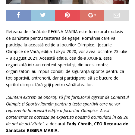
Rețeaua de sănătate REGINA MARIA este furnizorul exclusiv
de sănătate pentru testarea delegației României care va
participa la această ediție a Jocurilor Olimpice. Jocurile
Olimpice de Vară, ediția Tokyo 2020, vor avea loc între 23 iulie
– 8 august 2021. Această ediție, cea de-a XXXII-a, este
organizată într-un context special și, din acest motiv,
organizatorii au impus condiții de siguranță sporite pentru ca
toți sportivii, antrenorii, dar și participanții să se bucure de
spiritul olimpic fără griji pentru sănătatea lor.
„Suntem extrem de onorați să fim furnizorul agreat de Comitetul
Olimpic și Sportiv Român pentru a testa sportivii care ne vor
reprezenta la această ediție a Jocurilor Olimpice. Acest
parteneriat se bazează pe expertiza noastră acumulată în cei 26
de ani de activitate”
, a declarat
Fady Chreih, CEO Rețeaua de
Sănătate REGINA MARIA.