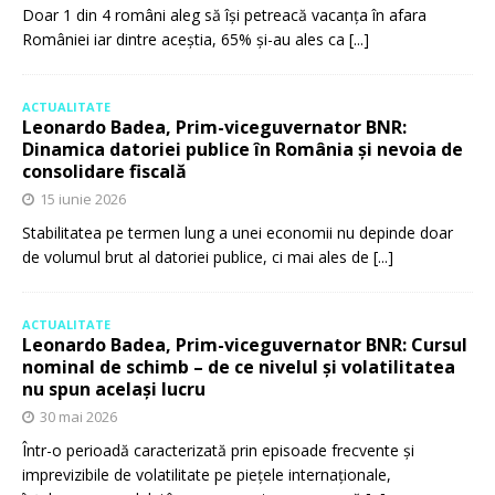
Doar 1 din 4 români aleg să își petreacă vacanța în afara
României iar dintre aceștia, 65% și-au ales ca
[...]
ACTUALITATE
Leonardo Badea, Prim-viceguvernator BNR:
Dinamica datoriei publice în România și nevoia de
consolidare fiscală
15 iunie 2026
Stabilitatea pe termen lung a unei economii nu depinde doar
de volumul brut al datoriei publice, ci mai ales de
[...]
ACTUALITATE
Leonardo Badea, Prim-viceguvernator BNR: Cursul
nominal de schimb – de ce nivelul și volatilitatea
nu spun același lucru
30 mai 2026
Într-o perioadă caracterizată prin episoade frecvente și
imprevizibile de volatilitate pe piețele internaționale,