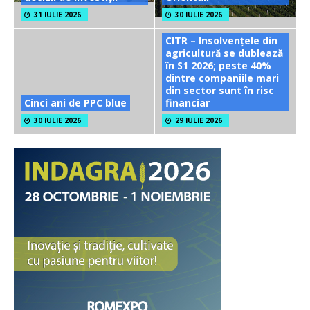
31 IULIE 2026
30 IULIE 2026
CITR – Insolvențele din
agricultură se dublează
în S1 2026; peste 40%
dintre companiile mari
din sector sunt în risc
Cinci ani de PPC blue
financiar
30 IULIE 2026
29 IULIE 2026