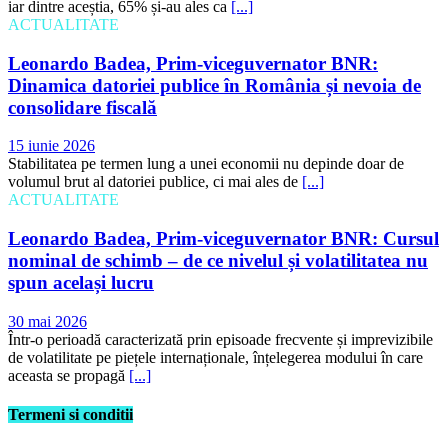
iar dintre aceștia, 65% și-au ales ca
[...]
ACTUALITATE
Leonardo Badea, Prim-viceguvernator BNR:
Dinamica datoriei publice în România și nevoia de
consolidare fiscală
15 iunie 2026
Stabilitatea pe termen lung a unei economii nu depinde doar de
volumul brut al datoriei publice, ci mai ales de
[...]
ACTUALITATE
Leonardo Badea, Prim-viceguvernator BNR: Cursul
nominal de schimb – de ce nivelul și volatilitatea nu
spun același lucru
30 mai 2026
Într-o perioadă caracterizată prin episoade frecvente și imprevizibile
de volatilitate pe piețele internaționale, înțelegerea modului în care
aceasta se propagă
[...]
Termeni si conditii