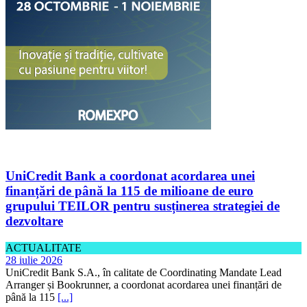
UniCredit Bank a coordonat acordarea unei
finanțări de până la 115 de milioane de euro
grupului TEILOR pentru susținerea strategiei de
dezvoltare
ACTUALITATE
28 iulie 2026
UniCredit Bank S.A., în calitate de Coordinating Mandate Lead
Arranger și Bookrunner, a coordonat acordarea unei finanțări de
până la 115
[...]