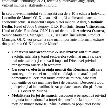
emoțională, tehnologie & AI, retenția și motivarea angajaților,
viitorul muncii și skill-urile viitorului.
În cadrul evenimentului va fi lansată cea de-a 10-a ediție a Indexului
Locurilor de Muncă OLX, o analiză amplă a climatului socio-
economic actual și impactul asupra pieței muncii. Astfel
,
Vladimir
Desliu
, Head of Jobs Category, OLX România,
Ioana Vrânceanu
,
Head of Sales România, OLX Locuri de muncă,
Andreea Oancea
,
Senior Marketing Manager, OLX, și
Iustin Însurățelu
, Product
Manager, OLX, vor prezenta cele mai importante informații extrase
din platforma OLX Locuri de Muncă:
Contextul macroeconomic & salarizarea
: afli cum arată
evoluția salarială și topul sectoarelor (cele mai mari vs. cele
mai mici salarii) și care va fi impactul Directivei privind
transparența salarială în recrutare.
Cererea vs. oferta în piața muncii din România
: afli care
sunt regiunile cu cei mai mulți candidați, cum arată topul
domeniilor cu cele mai multe oferte de muncă, care sunt
domeniile cu cea mai mare lipsă de personal. Descoperi topul
județelor și al industriilor, bazat pe date extrase din platforma
OLX Locuri de Muncă
Mobilitatea forței de muncă
: descoperi o perspectivă privind
migrația internațională a forței de muncă: de la importul de
forță de muncă non-UE, până la dinamica populației locale.