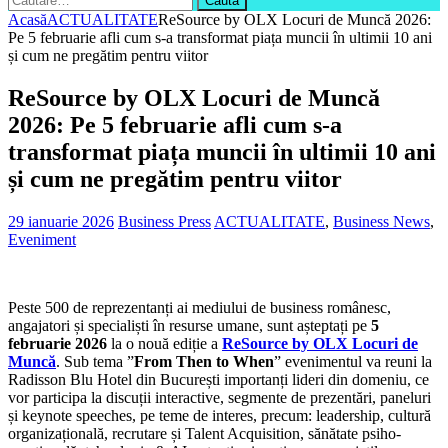
după:
Acasă
ACTUALITATE
ReSource by OLX Locuri de Muncă 2026:
Pe 5 februarie afli cum s-a transformat piața muncii în ultimii 10 ani
și cum ne pregătim pentru viitor
ReSource by OLX Locuri de Muncă
2026: Pe 5 februarie afli cum s-a
transformat piața muncii în ultimii 10 ani
și cum ne pregătim pentru viitor
29 ianuarie 2026
Business Press
ACTUALITATE
,
Business News
,
Eveniment
Peste 500 de reprezentanți ai mediului de business românesc,
angajatori și specialiști în resurse umane, sunt așteptați pe
5
februarie 2026
la o nouă ediție a
ReSource by OLX Locuri de
Muncă
. Sub tema ”
From Then to When
” evenimentul va reuni la
Radisson Blu Hotel din București importanți lideri din domeniu, ce
vor participa la discuții interactive, segmente de prezentări, paneluri
și keynote speeches, pe teme de interes, precum: leadership, cultură
organizațională, recrutare și Talent Acquisition, sănătate psiho-