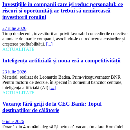
Investițiile în companii care își reduc personalul: ce
riscuri și oportunități ar trebui să urmărească
investitorii români
27 iulie 2026
Timp de decenii, investitorii au privit favorabil concedierile colective
anunțate de marile companii, asociindu-le cu reducerea costurilor și
creșterea profitabilității.
[...]
ACTUALITATE
Inteligența artificială și noua eră a competitivității
23 iulie 2026
Material realizat de Leonardo Badea, Prim-viceguvernator BNR
Pentru factorii de decizie, în special în domeniul băncilor centrale,
inteligența artificială (AI)
[...]
ACTUALITATE
Vacanțe fără griji de la CEC Bank: Topul
destinațiilor de călătorie
9 iulie 2026
Doar 1 din 4 români aleg să își petreacă vacanța în afara României