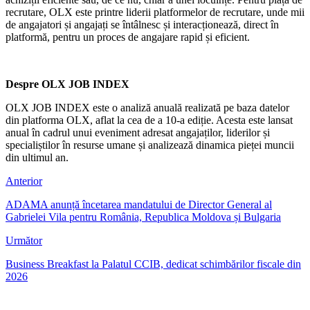
recrutare, OLX este printre liderii platformelor de recrutare, unde mii
de angajatori și angajați se întâlnesc și interacționează, direct în
platformă, pentru un proces de angajare rapid și eficient.
Despre OLX JOB INDEX
OLX JOB INDEX este o analiză anuală realizată pe baza datelor
din platforma OLX, aflat la cea de a 10-a ediție. Acesta este lansat
anual în cadrul unui eveniment adresat angajaților, liderilor și
specialiștilor în resurse umane și analizează dinamica pieței muncii
din ultimul an.
Anterior
ADAMA anunță încetarea mandatului de Director General al
Gabrielei Vila pentru România, Republica Moldova și Bulgaria
Următor
Business Breakfast la Palatul CCIB, dedicat schimbărilor fiscale din
2026