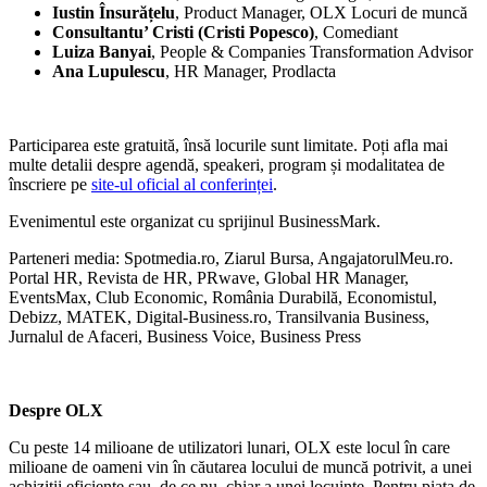
Iustin Însurățelu
, Product Manager, OLX Locuri de muncă
Consultantu’ Cristi (Cristi Popesco)
, Comediant
Luiza Banyai
, People & Companies Transformation Advisor
Ana Lupulescu
, HR Manager, Prodlacta
Participarea este gratuită, însă locurile sunt limitate. Poți afla mai
multe detalii despre agendă, speakeri, program și modalitatea de
înscriere pe
site-ul oficial al conferinței
.
Evenimentul este organizat cu sprijinul BusinessMark.
Parteneri media: Spotmedia.ro, Ziarul Bursa, AngajatorulMeu.ro.
Portal HR, Revista de HR, PRwave, Global HR Manager,
EventsMax, Club Economic, România Durabilă, Economistul,
Debizz, MATEK, Digital-Business.ro, Transilvania Business,
Jurnalul de Afaceri, Business Voice, Business Press
Despre OLX
Cu peste 14 milioane de utilizatori lunari, OLX este locul în care
milioane de oameni vin în căutarea locului de muncă potrivit, a unei
achiziții eficiente sau, de ce nu, chiar a unei locuințe. Pentru piața de