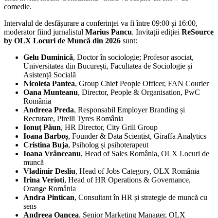
comedie.
Intervalul de desfășurare a conferinței va fi între 09:00 și 16:00,
moderator fiind jurnalistul
Marius Pancu
. Invitații ediției
ReSource
by OLX Locuri de Muncă din 2026
sunt:
Gelu Duminică
, Doctor în sociologie; Profesor asociat,
Universitatea din București, Facultatea de Sociologie și
Asistență Socială
Nicoleta Pantea
, Group Chief People Officer, FAN Courier
Oana Munteanu
, Director, People & Organisation, PwC
România
Andreea Preda
, Responsabil Employer Branding și
Recrutare, Pirelli Tyres România
Ionuț Păun
, HR Director, City Grill Group
Ioana Barboș
, Founder & Data Scientist, Giraffa Analytics
Cristina Buja
, Psiholog și psihoterapeut
Ioana Vrânceanu
, Head of Sales România, OLX Locuri de
muncă
Vladimir Desliu
, Head of Jobs Category, OLX România
Irina Verioti
, Head of HR Operations & Governance,
Orange România
Andra Pintican
, Consultant în HR și strategie de muncă cu
sens
Andreea Oancea
, Senior Marketing Manager, OLX