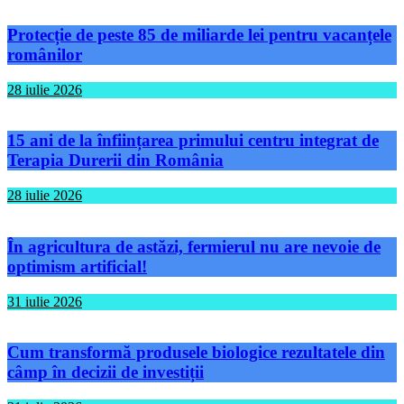
Protecție de peste 85 de miliarde lei pentru vacanțele
românilor
28 iulie 2026
15 ani de la înființarea primului centru integrat de
Terapia Durerii din România
28 iulie 2026
În agricultura de astăzi, fermierul nu are nevoie de
optimism artificial!
31 iulie 2026
Cum transformă produsele biologice rezultatele din
câmp în decizii de investiții