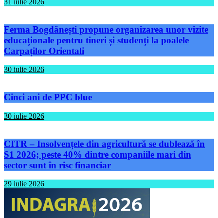
31 iulie 2026
Ferma Bogdănești propune organizarea unor vizite
educaționale pentru tineri și studenți la poalele
Carpaților Orientali
30 iulie 2026
Cinci ani de PPC blue
30 iulie 2026
CITR – Insolvențele din agricultură se dublează în
S1 2026; peste 40% dintre companiile mari din
sector sunt în risc financiar
29 iulie 2026