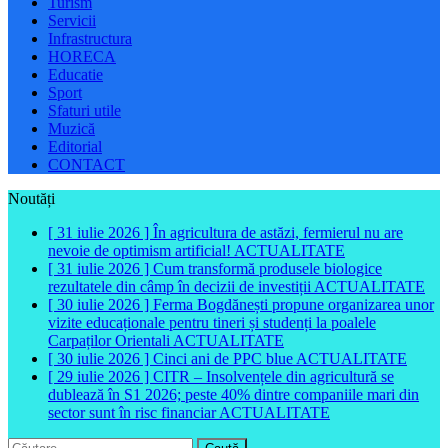
Turism
Servicii
Infrastructura
HORECA
Educatie
Sport
Sfaturi utile
Muzică
Editorial
CONTACT
Noutăți
[ 31 iulie 2026 ]
În agricultura de astăzi, fermierul nu are
nevoie de optimism artificial!
ACTUALITATE
[ 31 iulie 2026 ]
Cum transformă produsele biologice
rezultatele din câmp în decizii de investiții
ACTUALITATE
[ 30 iulie 2026 ]
Ferma Bogdănești propune organizarea unor
vizite educaționale pentru tineri și studenți la poalele
Carpaților Orientali
ACTUALITATE
[ 30 iulie 2026 ]
Cinci ani de PPC blue
ACTUALITATE
[ 29 iulie 2026 ]
CITR – Insolvențele din agricultură se
dublează în S1 2026; peste 40% dintre companiile mari din
sector sunt în risc financiar
ACTUALITATE
Caută