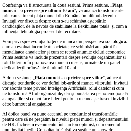
Conferința va fi structurată în două sesiuni. Prima sesiune, „
Piața
muncii – o privire spre ultimii 10 ani
”, va analiza transformările
prin care a trecut piața muncii din România în ultimul deceniu.
Invitații vor discuta despre cum s-au schimbat așteptările
candidaților, de la nevoia de stabilitate la flexibilitate totală, și cum a
influențat tehnologia procesul de recrutare.
Vom privi spre evoluția forței de muncă din perspectivă sociologică:
cum au evoluat lucrurile în societate, ce schimbări au apărut în
mentalitatea angajatelor și cum se repetă anumite cicluri economice.
Prima sesiune va include prezentări despre evoluția organizațiilor și
rolul liderilor în promovarea muncii cu sens, urmate de un panel
dedicat lecțiilor învățate în ultimii 10 ani.
A doua sesiune, „
Piața muncii – o privire spre viitor
”, aduce în
discuție trendurile ce vor defini job-urile și munca viitorului. Invitații
vor aborda teme privind Inteligența Artificială, rolul datelor și cum
ne transformă AI-ul organizațiile, dar și bunăstarea psiho-emoțională
a angajaților și ce pot face liderii pentru a recunoaște traseul invizibil
către burnout al angajaților.
Al doilea panel va pune accentul pe trendurile și transformările
pentru care să ne pregătim la nivelul pieței muncii și departamentului
de HR. Încheiem evenimentul într-un ton optimist, cu momentul
unui invitat inedit: Consultantu’ Cristi va susține un show de