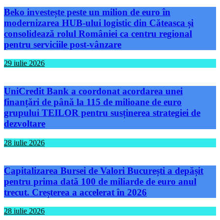
Beko investește peste un milion de euro în
modernizarea HUB-ului logistic din Căteasca și
consolidează rolul României ca centru regional
pentru serviciile post-vânzare
29 iulie 2026
UniCredit Bank a coordonat acordarea unei
finanțări de până la 115 de milioane de euro
grupului TEILOR pentru susținerea strategiei de
dezvoltare
28 iulie 2026
Capitalizarea Bursei de Valori București a depășit
pentru prima dată 100 de miliarde de euro anul
trecut. Creșterea a accelerat în 2026
28 iulie 2026