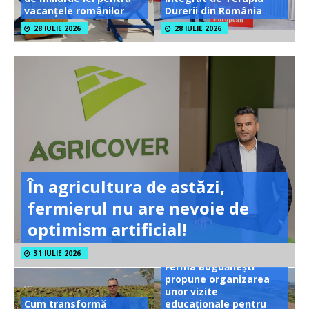
vacanțele românilor
Durerii din România
28 IULIE 2026
28 IULIE 2026
În agricultura de astăzi,
fermierul nu are nevoie de
optimism artificial!
31 IULIE 2026
Ferma Bogdănești
propune organizarea
unor vizite
Cum transformă
educaționale pentru