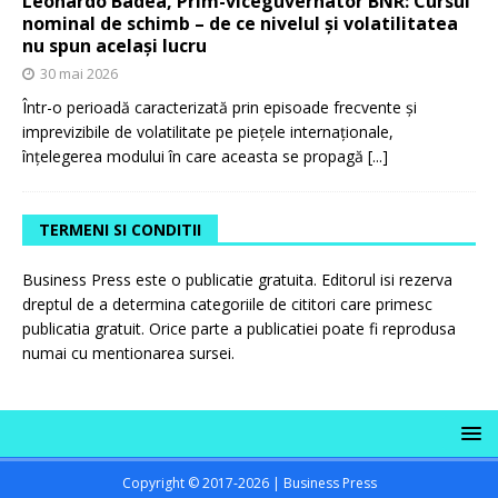
Leonardo Badea, Prim-viceguvernator BNR: Cursul
nominal de schimb – de ce nivelul și volatilitatea
nu spun același lucru
30 mai 2026
Într-o perioadă caracterizată prin episoade frecvente și
imprevizibile de volatilitate pe piețele internaționale,
înțelegerea modului în care aceasta se propagă
[...]
TERMENI SI CONDITII
Business Press este o publicatie gratuita. Editorul isi rezerva
dreptul de a determina categoriile de cititori care primesc
publicatia gratuit. Orice parte a publicatiei poate fi reprodusa
numai cu mentionarea sursei.
Copyright © 2017-2026 | Business Press