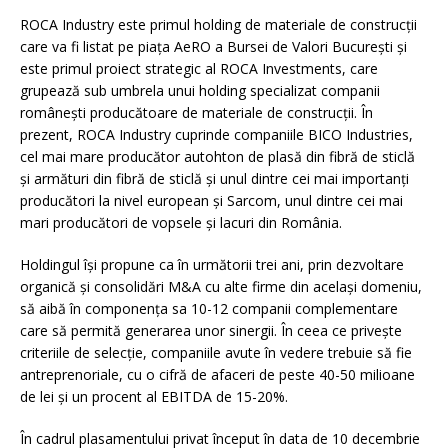
ROCA Industry este primul holding de materiale de construcții
care va fi listat pe piața AeRO a Bursei de Valori București și
este primul proiect strategic al ROCA Investments, care
grupează sub umbrela unui holding specializat companii
românești producătoare de materiale de construcții. În
prezent, ROCA Industry cuprinde companiile BICO Industries,
cel mai mare producător autohton de plasă din fibră de sticlă
și armături din fibră de sticlă și unul dintre cei mai importanți
producători la nivel european și Sarcom, unul dintre cei mai
mari producători de vopsele și lacuri din România.
Holdingul își propune ca în următorii trei ani, prin dezvoltare
organică și consolidări M&A cu alte firme din același domeniu,
să aibă în componența sa 10-12 companii complementare
care să permită generarea unor sinergii. În ceea ce privește
criteriile de selecție, companiile avute în vedere trebuie să fie
antreprenoriale, cu o cifră de afaceri de peste 40-50 milioane
de lei și un procent al EBITDA de 15-20%.
În cadrul plasamentului privat început în data de 10 decembrie