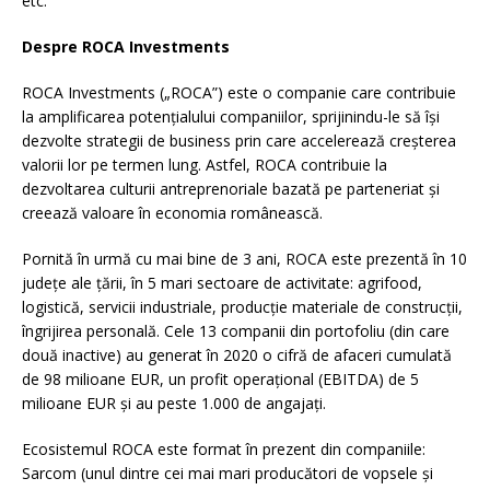
etc.
Despre ROCA Investments
ROCA Investments („ROCA”) este o companie care contribuie
la amplificarea potențialului companiilor, sprijinindu-le să își
dezvolte strategii de business prin care accelerează creșterea
valorii lor pe termen lung. Astfel, ROCA contribuie la
dezvoltarea culturii antreprenoriale bazată pe parteneriat și
creează valoare în economia românească.
Pornită în urmă cu mai bine de 3 ani, ROCA este prezentă în 10
județe ale țării, în 5 mari sectoare de activitate: agrifood,
logistică, servicii industriale, producție materiale de construcții,
îngrijirea personală. Cele 13 companii din portofoliu (din care
două inactive) au generat în 2020 o cifră de afaceri cumulată
de 98 milioane EUR, un profit operațional (EBITDA) de 5
milioane EUR și au peste 1.000 de angajați.
Ecosistemul ROCA este format în prezent din companiile:
Sarcom (unul dintre cei mai mari producători de vopsele și