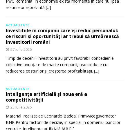
PwC România În economie există momente în care nu lipsa
resurselor reprezintă
[...]
ACTUALITATE
Investițiile în companii care își reduc personalul:
ce riscuri și oportunități ar trebui să urmărească
investitorii români
27 iulie 2026
Timp de decenii, investitorii au privit favorabil concedierile
colective anunțate de marile companii, asociindu-le cu
reducerea costurilor și creșterea profitabilității.
[...]
ACTUALITATE
Inteligența artificială și noua eră a
competitivității
23 iulie 2026
Material realizat de Leonardo Badea, Prim-viceguvernator
BNR Pentru factorii de decizie, în special în domeniul băncilor
centrale, inteligența artificială (AI)
[...]