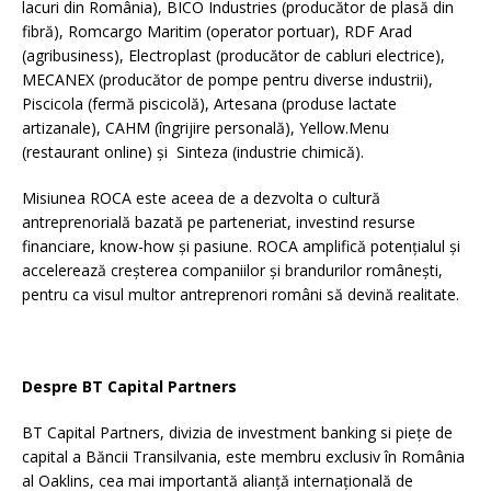
lacuri din România), BICO Industries (producător de plasă din
fibră), Romcargo Maritim (operator portuar), RDF Arad
(agribusiness), Electroplast (producător de cabluri electrice),
MECANEX (producător de pompe pentru diverse industrii),
Piscicola (fermă piscicolă), Artesana (produse lactate
artizanale), CAHM (îngrijire personală), Yellow.Menu
(restaurant online) și Sinteza (industrie chimică).
Misiunea ROCA este aceea de a dezvolta o cultură
antreprenorială bazată pe parteneriat, investind resurse
financiare, know-how și pasiune. ROCA amplifică potențialul și
accelerează creșterea companiilor și brandurilor românești,
pentru ca visul multor antreprenori români să devină realitate.
Despre BT Capital Partners
BT Capital Partners, divizia de investment banking si piețe de
capital a Băncii Transilvania, este membru exclusiv în România
al Oaklins, cea mai importantă alianță internațională de