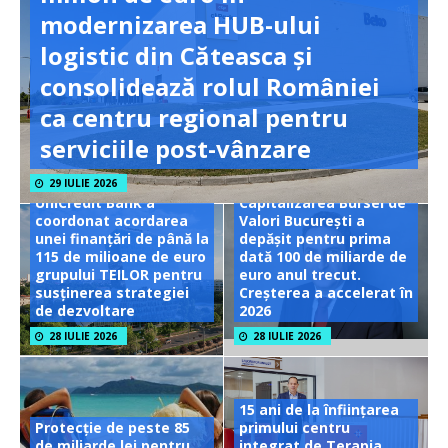
modernizarea HUB-ului
logistic din Căteasca și
consolidează rolul României
ca centru regional pentru
serviciile post-vânzare
29 IULIE 2026
UniCredit Bank a
Capitalizarea Bursei de
coordonat acordarea
Valori București a
unei finanțări de până la
depășit pentru prima
115 de milioane de euro
dată 100 de miliarde de
grupului TEILOR pentru
euro anul trecut.
susținerea strategiei
Creșterea a accelerat în
de dezvoltare
2026
28 IULIE 2026
28 IULIE 2026
15 ani de la înființarea
Protecție de peste 85
primului centru
de miliarde lei pentru
integrat de Terapia