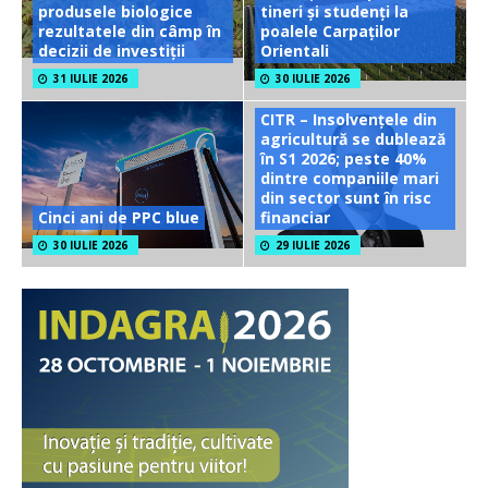
produsele biologice
tineri și studenți la
rezultatele din câmp în
poalele Carpaților
decizii de investiții
Orientali
31 IULIE 2026
30 IULIE 2026
CITR – Insolvențele din
agricultură se dublează
în S1 2026; peste 40%
dintre companiile mari
din sector sunt în risc
Cinci ani de PPC blue
financiar
30 IULIE 2026
29 IULIE 2026