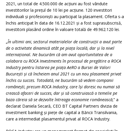
2021, un total de 4.500.000 de acțiuni au fost vândute
investitorilor la prețul de 10 lei pe acțiune. 120 investitori
individuali și profesioniști au participat la plasament. Oferta s-a
închis anticipat în data de 16.12.2021 și a fost suprasubscrisă,
investitorii plasând ordine în valoare totală de 49.962.120 lei.
„
În ultimii ani, sectorul materialelor de construcții a avut parte
de o activitate dinamică atât pe piața locală, dar și la nivel
internațional. Ne bucurăm că am avut oportunitatea de a
colabora cu ROCA Investments în procesul de pregătire a ROCA
Industry pentru listarea pe piața AeRO a Bursei de Valori
București și că încheiem anul 2021 cu un nou plasament privat
închis cu succes. Totodată, ne bucurăm să vedem companii
românești, precum ROCA Industry, care își doresc nu numai să
crească afaceri de succes, dar și să construiască o temelie pe
baza căreia să se dezvolte întreaga economie românească,
” a
declarat Daniela Secară, CEO BT Capital Partners divizia de
investment banking și piețe de capital a Băncii Transilvania,
care a intermediat plasamentul privat al ROCA Industry.