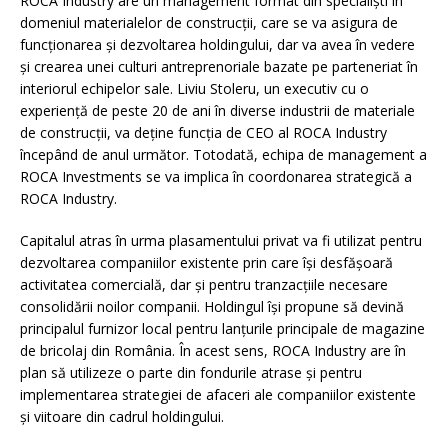
ROCA Industry are un management format din specialiști în
domeniul materialelor de construcții, care se va asigura de
funcționarea și dezvoltarea holdingului, dar va avea în vedere
și crearea unei culturi antreprenoriale bazate pe parteneriat în
interiorul echipelor sale. Liviu Stoleru, un executiv cu o
experiență de peste 20 de ani în diverse industrii de materiale
de construcții, va deține funcția de CEO al ROCA Industry
începând de anul următor. Totodată, echipa de management a
ROCA Investments se va implica în coordonarea strategică a
ROCA Industry.
Capitalul atras în urma plasamentului privat va fi utilizat pentru
dezvoltarea companiilor existente prin care își desfășoară
activitatea comercială, dar și pentru tranzacțiile necesare
consolidării noilor companii. Holdingul își propune să devină
principalul furnizor local pentru lanțurile principale de magazine
de bricolaj din România. În acest sens, ROCA Industry are în
plan să utilizeze o parte din fondurile atrase și pentru
implementarea strategiei de afaceri ale companiilor existente
și viitoare din cadrul holdingului.