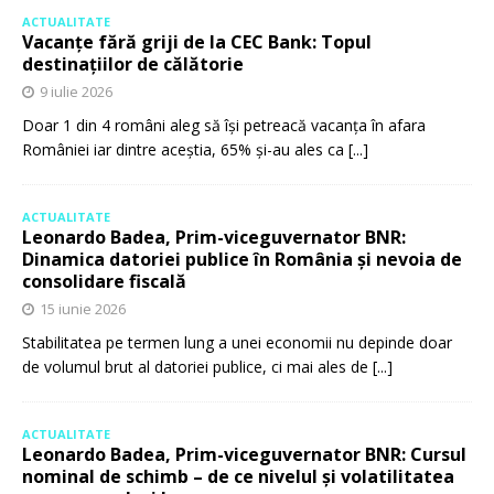
ACTUALITATE
Vacanțe fără griji de la CEC Bank: Topul
destinațiilor de călătorie
9 iulie 2026
Doar 1 din 4 români aleg să își petreacă vacanța în afara
României iar dintre aceștia, 65% și-au ales ca
[...]
ACTUALITATE
Leonardo Badea, Prim-viceguvernator BNR:
Dinamica datoriei publice în România și nevoia de
consolidare fiscală
15 iunie 2026
Stabilitatea pe termen lung a unei economii nu depinde doar
de volumul brut al datoriei publice, ci mai ales de
[...]
ACTUALITATE
Leonardo Badea, Prim-viceguvernator BNR: Cursul
nominal de schimb – de ce nivelul și volatilitatea