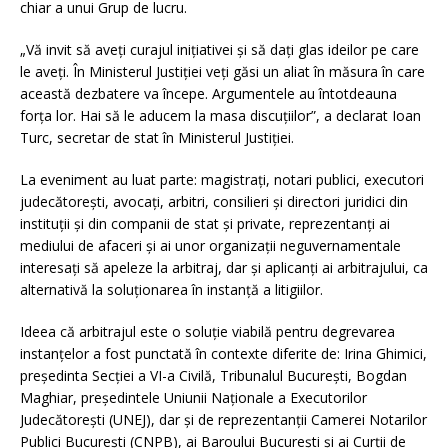
chiar a unui Grup de lucru.
„Vă invit să aveți curajul inițiativei și să dați glas ideilor pe care
le aveți. În Ministerul Justiției veți găsi un aliat în măsura în care
această dezbatere va începe. Argumentele au întotdeauna
forța lor. Hai să le aducem la masa discuțiilor”, a declarat Ioan
Turc, secretar de stat în Ministerul Justiției.
La eveniment au luat parte: magistrați, notari publici, executori
judecătorești, avocați, arbitri, consilieri și directori juridici din
instituții și din companii de stat și private, reprezentanți ai
mediului de afaceri și ai unor organizații neguvernamentale
interesați să apeleze la arbitraj, dar și aplicanți ai arbitrajului, ca
alternativă la soluționarea în instanță a litigiilor.
Ideea că arbitrajul este o soluție viabilă pentru degrevarea
instanțelor a fost punctată în contexte diferite de: Irina Ghimici,
președinta Secției a VI-a Civilă, Tribunalul București, Bogdan
Maghiar, președintele Uniunii Naţionale a Executorilor
Judecătoreşti (UNEJ), dar și de reprezentanții Camerei Notarilor
Publici București (CNPB), ai Baroului București și ai Curții de