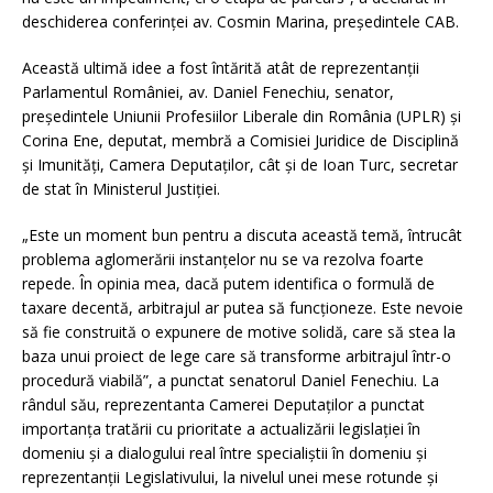
deschiderea conferinței av. Cosmin Marina, președintele CAB.
Această ultimă idee a fost întărită atât de reprezentanții
Parlamentul României, av. Daniel Fenechiu, senator,
președintele Uniunii Profesiilor Liberale din România (UPLR) și
Corina Ene, deputat, membră a Comisiei Juridice de Disciplină
și Imunități, Camera Deputaților, cât și de Ioan Turc, secretar
de stat în Ministerul Justiției.
„Este un moment bun pentru a discuta această temă, întrucât
problema aglomerării instanțelor nu se va rezolva foarte
repede. În opinia mea, dacă putem identifica o formulă de
taxare decentă, arbitrajul ar putea să funcționeze. Este nevoie
să fie construită o expunere de motive solidă, care să stea la
baza unui proiect de lege care să transforme arbitrajul într-o
procedură viabilă”, a punctat senatorul Daniel Fenechiu. La
rândul său, reprezentanta Camerei Deputaților a punctat
importanța tratării cu prioritate a actualizării legislației în
domeniu și a dialogului real între specialiștii în domeniu și
reprezentanții Legislativului, la nivelul unei mese rotunde și