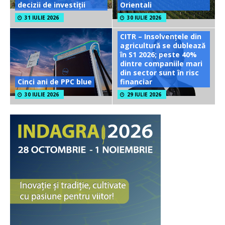
decizii de investiții
Orientali
31 IULIE 2026
30 IULIE 2026
CITR – Insolvențele din
agricultură se dublează
în S1 2026; peste 40%
dintre companiile mari
din sector sunt în risc
Cinci ani de PPC blue
financiar
30 IULIE 2026
29 IULIE 2026