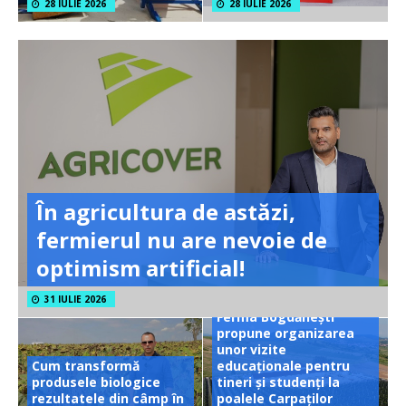
28 IULIE 2026
28 IULIE 2026
În agricultura de astăzi,
fermierul nu are nevoie de
optimism artificial!
31 IULIE 2026
Ferma Bogdănești
propune organizarea
unor vizite
Cum transformă
educaționale pentru
produsele biologice
tineri și studenți la
rezultatele din câmp în
poalele Carpaților