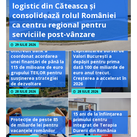
logistic din Căteasca și
consolidează rolul României
ca centru regional pentru
serviciile post-vânzare
29 IULIE 2026
UniCredit Bank a
Capitalizarea Bursei de
coordonat acordarea
Valori București a
unei finanțări de până la
depășit pentru prima
115 de milioane de euro
dată 100 de miliarde de
grupului TEILOR pentru
euro anul trecut.
susținerea strategiei
Creșterea a accelerat în
de dezvoltare
2026
28 IULIE 2026
28 IULIE 2026
15 ani de la înființarea
Protecție de peste 85
primului centru
de miliarde lei pentru
integrat de Terapia
vacanțele românilor
Durerii din România