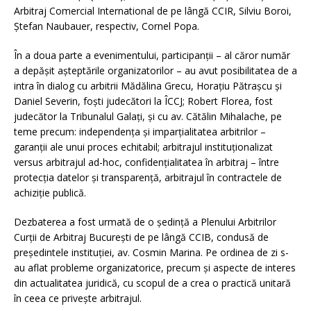
Arbitraj Comercial International de pe lângă CCIR, Silviu Boroi,
Ștefan Naubauer, respectiv, Cornel Popa.
În a doua parte a evenimentului, participanții – al căror număr
a depășit așteptările organizatorilor – au avut posibilitatea de a
intra în dialog cu arbitrii Mădălina Grecu, Horațiu Pătrașcu și
Daniel Severin, foști judecători la ÎCCJ; Robert Florea, fost
judecător la Tribunalul Galați, și cu av. Cătălin Mihalache, pe
teme precum: independența și imparțialitatea arbitrilor –
garanții ale unui proces echitabil; arbitrajul instituționalizat
versus arbitrajul ad-hoc, confidențialitatea în arbitraj – între
protecția datelor și transparență, arbitrajul în contractele de
achiziție publică.
Dezbaterea a fost urmată de o ședință a Plenului Arbitrilor
Curții de Arbitraj București de pe lângă CCIB, condusă de
președintele instituției, av. Cosmin Marina. Pe ordinea de zi s-
au aflat probleme organizatorice, precum și aspecte de interes
din actualitatea juridică, cu scopul de a crea o practică unitară
în ceea ce privește arbitrajul.