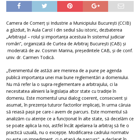
Camera de Comerț și Industrie a Municipiului București (CCIB)
a găzduit, în Aula Carol I din sediul său istoric, dezbaterea
„Arbitrajul – rolul și importanța acestuia în sistemul judiciar
român”, organizată de Curtea de Arbitraj București (CAB) și
moderată de av. Cosmin Marina, președintele CAB, și de conf.
univ. dr. Carmen Todică.
„Evenimentul de astăzi are menirea de a pune pe agenda
publică importanța unei mai bune reglementări a domeniului.
Nu mă refer la o supra-reglementare a arbitrajului, ci la
necesitatea alinierii la legislația altor state cu tradiție în
domeniu. Este momentul unui dialog coerent, consecvent și
asumat, în prezența tuturor factorilor implicați, în urma căruia
să reiasă pașii pe care-i avem de parcurs. Este momentul să
analizăm cu atenție ce a funcționat în alte state, să decelăm ce
se poate aplica la noi, astfel încât apelarea la arbitraj să fie o
practică uzuală, nu o excepție. Modificarea cadrului normativ
nu este un impediment, ci o etapă de parcurs”, a declarat în