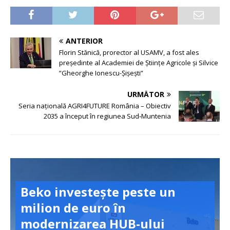
ANTERIOR
Florin Stănică, prorector al USAMV, a fost ales
preşedinte al Academiei de Ştiinţe Agricole şi Silvice
”Gheorghe Ionescu-Şişeşti”
URMĂTOR
Seria națională AGRI4FUTURE România – Obiectiv
2035 a început în regiunea Sud‑Muntenia
Beko investește peste un
milion de euro în
modernizarea HUB-ului