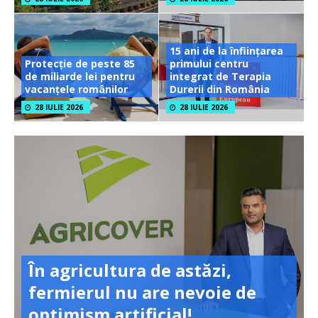
15 ani de la înființarea
Protecție de peste 85
primului centru
de miliarde lei pentru
integrat de Terapia
vacanțele românilor
Durerii din România
28 IULIE 2026
28 IULIE 2026
În agricultura de astăzi,
fermierul nu are nevoie de
optimism artificial!