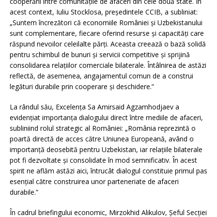
cooperării între comunitățile de afaceri din cele două state. În
acest context, Iuliu Stocklosa, președintele CCIB, a subliniat:
„Suntem încrezători că economiile României și Uzbekistanului
sunt complementare, fiecare oferind resurse și capacități care
răspund nevoilor celeilalte părți. Aceasta creează o bază solidă
pentru schimbul de bunuri și servicii competitive și sprijină
consolidarea relațiilor comerciale bilaterale. Întâlnirea de astăzi
reflectă, de asemenea, angajamentul comun de a construi
legături durabile prin cooperare și deschidere.”
La rândul său, Excelența Sa Amirsaid Agzamhodjaev a
evidențiat importanța dialogului direct între mediile de afaceri,
subliniind rolul strategic al României: „România reprezintă o
poartă directă de acces către Uniunea Europeană, având o
importanță deosebită pentru Uzbekistan, iar relațiile bilaterale
pot fi dezvoltate și consolidate în mod semnificativ. În acest
spirit ne aflăm astăzi aici, întrucât dialogul constituie primul pas
esențial către construirea unor parteneriate de afaceri
durabile.”
În cadrul briefingului economic, Mirzokhid Alikulov, Șeful Secției