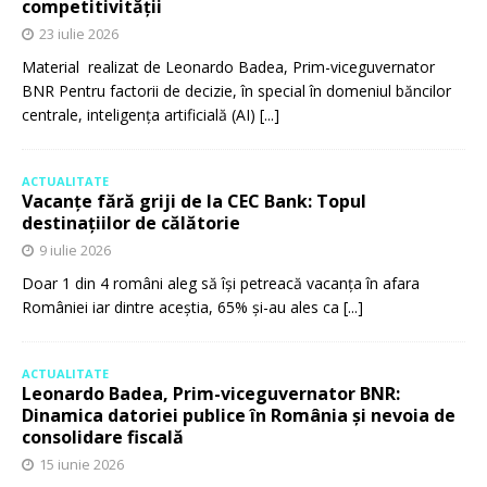
competitivității
23 iulie 2026
Material realizat de Leonardo Badea, Prim-viceguvernator
BNR Pentru factorii de decizie, în special în domeniul băncilor
centrale, inteligența artificială (AI)
[...]
ACTUALITATE
Vacanțe fără griji de la CEC Bank: Topul
destinațiilor de călătorie
9 iulie 2026
Doar 1 din 4 români aleg să își petreacă vacanța în afara
României iar dintre aceștia, 65% și-au ales ca
[...]
ACTUALITATE
Leonardo Badea, Prim-viceguvernator BNR:
Dinamica datoriei publice în România și nevoia de
consolidare fiscală
15 iunie 2026