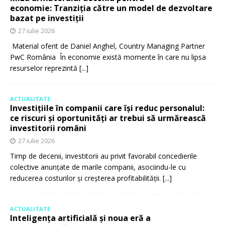
economie: Tranziția către un model de dezvoltare
bazat pe investiții
27 iulie 2026
Material oferit de Daniel Anghel, Country Managing Partner
PwC România În economie există momente în care nu lipsa
resurselor reprezintă
[...]
ACTUALITATE
Investițiile în companii care își reduc personalul:
ce riscuri și oportunități ar trebui să urmărească
investitorii români
27 iulie 2026
Timp de decenii, investitorii au privit favorabil concedierile
colective anunțate de marile companii, asociindu-le cu
reducerea costurilor și creșterea profitabilității.
[...]
ACTUALITATE
Inteligența artificială și noua eră a