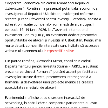
Cooperare Economică din cadrul Ambasadei Republicii
Uzbekistan în România, a prezentat potențialul economic și
investițional al Republicii Uzbekistan, evidențiind reformele
recente și cadrul favorabil pentru investiții. Totodată, acesta a
adresat o invitație companiilor românești de a participa, în
perioada 16–19 iunie 2026, la „Tashkent International
Investment Forum (TIIF)”, un eveniment dedicat promovării
oportunităților de afaceri și investiții în Uzbekistan. Pentru mai
multe detalii, companiile interesate sunt invitate să acceseze
website-ul evenimentului
https://tiif.online
.
Din partea română, Alexandru Mitroi, consilier în cadrul
Departamentului pentru Investiții Străine – ARICE, a susținut
prezentarea „Invest Romania”, punând accent pe facilitarea
investițiilor străine directe, promovarea internațională a
României și dezvoltarea unor proiecte menite să crească
atractivitatea mediului de afaceri.
Evenimentul s-a încheiat cu o sesiune interactivă de
networking, în cadrul căreia companiile participante au avut