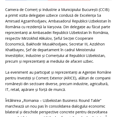
Camera de Comerț și Industrie a Municipiului București (CCIB)
a primit vizita delegației uzbece condusă de Excelența Sa
Amirsaid Agzamhodjaev, Ambasadorul Republicii Uzbekistan în
România cu rezidență la Varșovia. Din delegație au făcut parte
reprezentanți ai Ambasadei Republicii Uzbekistan în România,
respectiv Mirzokhid Alikulov, Șeful Secției Cooperare
Economică, Bakhodir Musakhodjaev, Secretar III, Azizkhon
Khaitbayev, Șef de departament în cadrul Ministerului
Investițiilor, Industriei și Comerțului al Republicii Uzbekistan,
precum și reprezentanți ai mediului de afaceri uzbec.
La eveniment au participat și reprezentanți ai Agenției Române
pentru Investiții și Comerț Exterior (ARICE), alături de companii
românești din sectoare diverse, precum industrie, agricultură,
IT, retail, apărare și forță de muncă.
Întâlnirea „Romania – Uzbekistan Business Round Table”
marchează un nou pas în consolidarea dialogului economic
bilateral și deschide perspective concrete pentru dezvoltarea