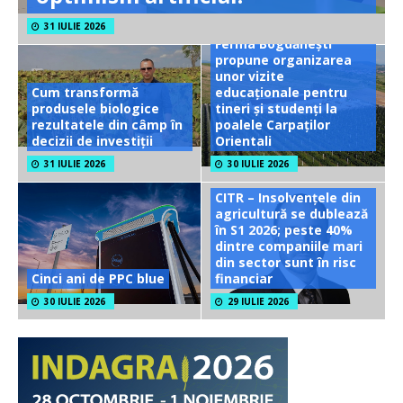
31 IULIE 2026
Ferma Bogdănești
propune organizarea
unor vizite
Cum transformă
educaționale pentru
produsele biologice
tineri și studenți la
rezultatele din câmp în
poalele Carpaților
decizii de investiții
Orientali
31 IULIE 2026
30 IULIE 2026
CITR – Insolvențele din
agricultură se dublează
în S1 2026; peste 40%
dintre companiile mari
din sector sunt în risc
Cinci ani de PPC blue
financiar
30 IULIE 2026
29 IULIE 2026