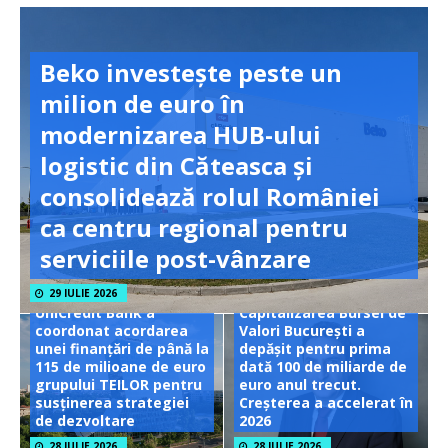
Beko investește peste un
milion de euro în
modernizarea HUB-ului
logistic din Căteasca și
consolidează rolul României
ca centru regional pentru
serviciile post-vânzare
29 IULIE 2026
UniCredit Bank a
Capitalizarea Bursei de
coordonat acordarea
Valori București a
unei finanțări de până la
depășit pentru prima
115 de milioane de euro
dată 100 de miliarde de
grupului TEILOR pentru
euro anul trecut.
susținerea strategiei
Creșterea a accelerat în
de dezvoltare
2026
28 IULIE 2026
28 IULIE 2026