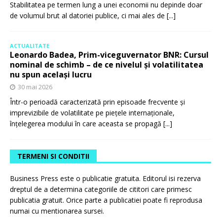
Stabilitatea pe termen lung a unei economii nu depinde doar
de volumul brut al datoriei publice, ci mai ales de
[...]
ACTUALITATE
Leonardo Badea, Prim-viceguvernator BNR: Cursul
nominal de schimb – de ce nivelul și volatilitatea
nu spun același lucru
30 mai 2026
Într-o perioadă caracterizată prin episoade frecvente și
imprevizibile de volatilitate pe piețele internaționale,
înțelegerea modului în care aceasta se propagă
[...]
TERMENI SI CONDITII
Business Press este o publicatie gratuita. Editorul isi rezerva
dreptul de a determina categoriile de cititori care primesc
publicatia gratuit. Orice parte a publicatiei poate fi reprodusa
numai cu mentionarea sursei.