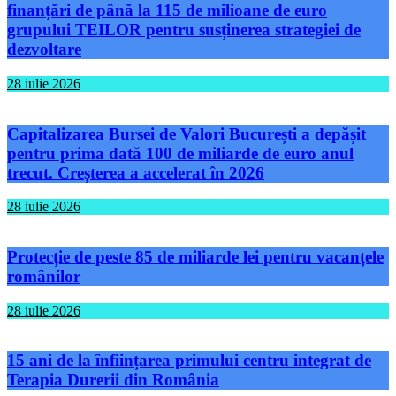
finanțări de până la 115 de milioane de euro
grupului TEILOR pentru susținerea strategiei de
dezvoltare
28 iulie 2026
Capitalizarea Bursei de Valori București a depășit
pentru prima dată 100 de miliarde de euro anul
trecut. Creșterea a accelerat în 2026
28 iulie 2026
Protecție de peste 85 de miliarde lei pentru vacanțele
românilor
28 iulie 2026
15 ani de la înființarea primului centru integrat de
Terapia Durerii din România