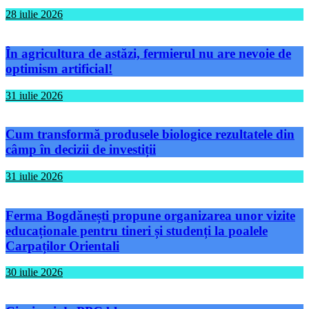
28 iulie 2026
În agricultura de astăzi, fermierul nu are nevoie de
optimism artificial!
31 iulie 2026
Cum transformă produsele biologice rezultatele din
câmp în decizii de investiții
31 iulie 2026
Ferma Bogdănești propune organizarea unor vizite
educaționale pentru tineri și studenți la poalele
Carpaților Orientali
30 iulie 2026