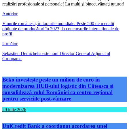
realizări profesionale şi personale! La mulţi şi binecuvântaţi tuturor!
Anterior
Vinurile românești, în topurile mondiale. Peste 500 de medalii
obținute de producători în 2023, la concursurile internaționale de
profil
Următor
Sebastien Demichelis este noul Director General Adjunct al
Groupama
Beko investește peste un milion de euro în
modernizarea HUB-ului logistic din Căteasca și
consolidează rolul României ca centru regional
pentru serviciile post-vânzare
29 iulie 2026
UniCredit Bank a coordonat acordarea unei