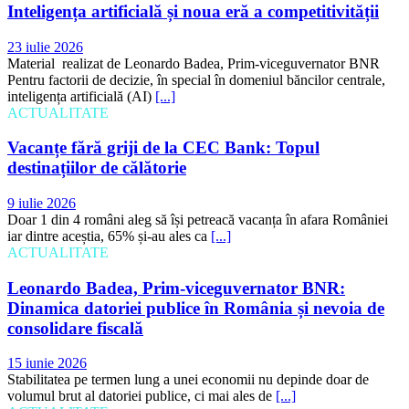
Inteligența artificială și noua eră a competitivității
23 iulie 2026
Material realizat de Leonardo Badea, Prim-viceguvernator BNR
Pentru factorii de decizie, în special în domeniul băncilor centrale,
inteligența artificială (AI)
[...]
ACTUALITATE
Vacanțe fără griji de la CEC Bank: Topul
destinațiilor de călătorie
9 iulie 2026
Doar 1 din 4 români aleg să își petreacă vacanța în afara României
iar dintre aceștia, 65% și-au ales ca
[...]
ACTUALITATE
Leonardo Badea, Prim-viceguvernator BNR:
Dinamica datoriei publice în România și nevoia de
consolidare fiscală
15 iunie 2026
Stabilitatea pe termen lung a unei economii nu depinde doar de
volumul brut al datoriei publice, ci mai ales de
[...]