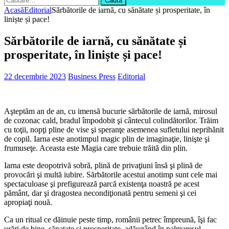
după:
Acasă
Editorial
Sărbătorile de iarnă, cu sănătate și prosperitate, în
liniște și pace!
Sărbătorile de iarnă, cu sănătate și
prosperitate, în liniște și pace!
22 decembrie 2023
Business Press
Editorial
Aşteptăm an de an, cu imensă bucurie sărbătorile de iarnă, mirosul
de cozonac cald, bradul împodobit şi cântecul colindătorilor. Trăim
cu toţii, nopţi pline de vise şi speranţe asemenea sufletului neprihănit
de copil. Iarna este anotimpul magic plin de imaginaţie, linişte şi
frumuseţe. Aceasta este Magia care trebuie trăită din plin.
Iarna este deopotrivă sobră, plină de privaţiuni însă şi plină de
provocări şi multă iubire. Sărbătorile acestui anotimp sunt cele mai
spectaculoase şi prefigurează parcă existenţa noastră pe acest
pământ, dar şi dragostea necondiţionată pentru semeni şi cei
apropiaţi nouă.
Ca un ritual ce dăinuie peste timp, românii petrec împreună, îşi fac
urări de bine, sănatate şi prosperitate, adăugând în palmaresul