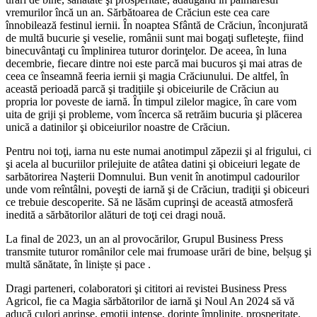
vremurilor încă un an. Sărbătoarea de Crăciun este cea care
înnobilează festinul iernii. În noaptea Sfântă de Crăciun, înconjurată
de multă bucurie şi veselie, românii sunt mai bogaţi sufleteşte, fiind
binecuvântaţi cu împlinirea tuturor dorinţelor. De aceea, în luna
decembrie, fiecare dintre noi este parcă mai bucuros şi mai atras de
ceea ce înseamnă feeria iernii şi magia Crăciunului. De altfel, în
această perioadă parcă şi tradiţiile şi obiceiurile de Crăciun au
propria lor poveste de iarnă. În timpul zilelor magice, în care vom
uita de griji şi probleme, vom încerca să retrăim bucuria şi plăcerea
unică a datinilor şi obiceiurilor noastre de Crăciun.
Pentru noi toţi, iarna nu este numai anotimpul zăpezii şi al frigului, ci
şi acela al bucuriilor prilejuite de atâtea datini şi obiceiuri legate de
sarbătorirea Naşterii Domnului. Bun venit în anotimpul cadourilor
unde vom reîntâlni, poveşti de iarnă şi de Crăciun, tradiţii şi obiceuri
ce trebuie descoperite. Să ne lăsăm cuprinşi de această atmosferă
inedită a sărbătorilor alături de toţi cei dragi nouă.
La final de 2023, un an al provocărilor, Grupul Business Press
transmite tuturor românilor cele mai frumoase urări de bine, belșug şi
multă sănătate, în liniște și pace .
Dragi parteneri, colaboratori şi cititori ai revistei Business Press
Agricol, fie ca Magia sărbătorilor de iarnă şi Noul An 2024 să vă
aducă culori aprinse, emoţii intense, dorinţe împlinite, prosperitate,