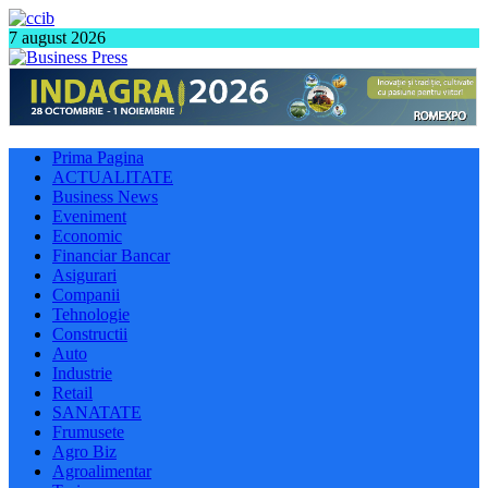
7 august 2026
Prima Pagina
ACTUALITATE
Business News
Eveniment
Economic
Financiar Bancar
Asigurari
Companii
Tehnologie
Constructii
Auto
Industrie
Retail
SANATATE
Frumusete
Agro Biz
Agroalimentar