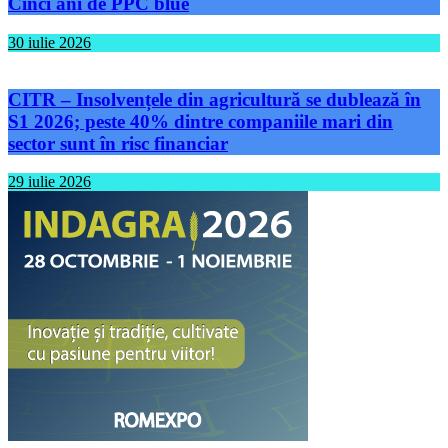
Cinci ani de PPC blue
30 iulie 2026
CITR – Insolvențele din agricultură se dublează în
S1 2026; peste 40% dintre companiile mari din
sector sunt în risc financiar
29 iulie 2026