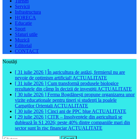
Turism
Servicii
Infrastructura
HORECA
Educatie
Sport
Sfaturi utile
Muzică
Editorial
CONTACT
Noutăți
[ 31 iulie 2026 ]
În agricultura de astăzi, fermierul nu are
nevoie de optimism artificial!
ACTUALITATE
[ 31 iulie 2026 ]
Cum transformă produsele biologice
rezultatele din câmp în decizii de investiții
ACTUALITATE
[ 30 iulie 2026 ]
Ferma Bogdănești propune organizarea unor
vizite educaționale pentru tineri și studenți la poalele
Carpaților Orientali
ACTUALITATE
[ 30 iulie 2026 ]
Cinci ani de PPC blue
ACTUALITATE
[ 29 iulie 2026 ]
CITR – Insolvențele din agricultură se
dublează în S1 2026; peste 40% dintre companiile mari din
sector sunt în risc financiar
ACTUALITATE
Caută