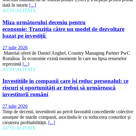
dată în istorie
[...]
ACTUALITATE
Miza următorului deceniu pentru
economie: Tranziția către un model de dezvoltare
bazat pe investiții
27 iulie 2026
Material oferit de Daniel Anghel, Country Managing Partner PwC
România În economie există momente în care nu lipsa resurselor
reprezintă
[...]
ACTUALITATE
Investițiile în companii care își reduc personalul: ce
riscuri și oportunități ar trebui să urmărească
investitorii români
27 iulie 2026
Timp de decenii, investitorii au privit favorabil concedierile colective
anunțate de marile companii, asociindu-le cu reducerea costurilor și
creșterea profitabilității.
[...]
ACTUALITATE