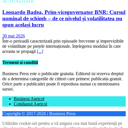
ACTUALITATE
Leonardo Badea, Prim-viceguvernator BNR: Cursul
nominal de schimb – de ce nivelul și volatilitatea nu
spun același lucru
30 mai 2026
Într-o perioadă caracterizată prin episoade frecvente și imprevizibile
de volatilitate pe piețele internaționale, înțelegerea modului în care
aceasta se propagă
[...]
Termeni si conditii
Business Press este o publicatie gratuita. Editorul isi rezerva dreptul
de a determina categoriile de cititori care primesc publicatia gratuit.
Orice parte a publicatiei poate fi reprodusa numai cu mentionarea
sursei.
Business Agricol
Cotidianul Agricol
Copyright © 2017-2026 | Business Press
Utilizăm cookie-uri pentru a vă asigura cea mai bună experiență pe