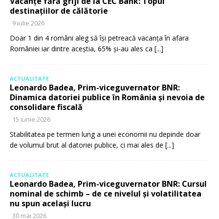
Vacanțe fără griji de la CEC Bank: Topul
destinațiilor de călătorie
9 iulie 2026
Doar 1 din 4 români aleg să își petreacă vacanța în afara
României iar dintre aceștia, 65% și-au ales ca
[...]
ACTUALITATE
Leonardo Badea, Prim-viceguvernator BNR:
Dinamica datoriei publice în România și nevoia de
consolidare fiscală
15 iunie 2026
Stabilitatea pe termen lung a unei economii nu depinde doar
de volumul brut al datoriei publice, ci mai ales de
[...]
ACTUALITATE
Leonardo Badea, Prim-viceguvernator BNR: Cursul
nominal de schimb – de ce nivelul și volatilitatea
nu spun același lucru
30 mai 2026