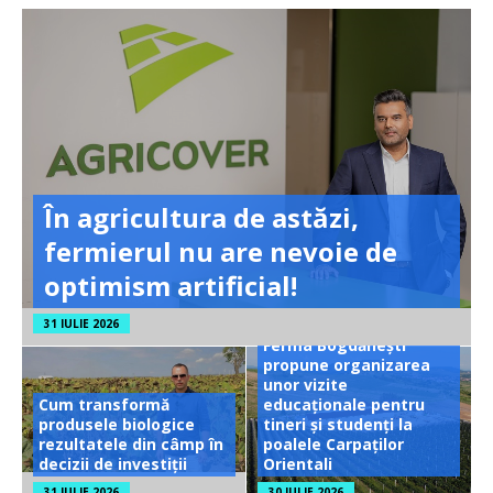
În agricultura de astăzi,
fermierul nu are nevoie de
optimism artificial!
31 IULIE 2026
Ferma Bogdănești
propune organizarea
unor vizite
Cum transformă
educaționale pentru
produsele biologice
tineri și studenți la
rezultatele din câmp în
poalele Carpaților
decizii de investiții
Orientali
31 IULIE 2026
30 IULIE 2026