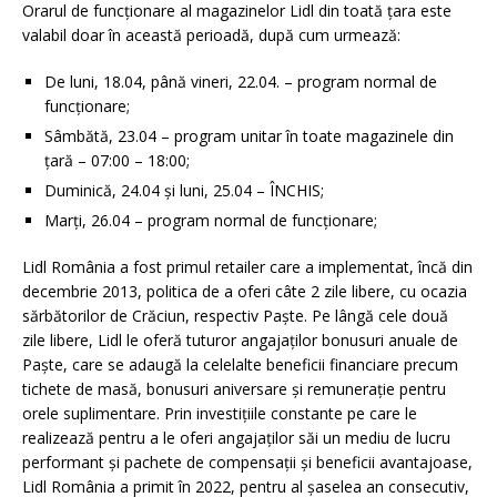
Orarul de funcționare al magazinelor Lidl din toată țara este
valabil doar în această perioadă, după cum urmează:
De luni, 18.04, până vineri, 22.04. – program normal de
funcționare;
Sâmbătă, 23.04 – program unitar în toate magazinele din
țară – 07:00 – 18:00;
Duminică, 24.04 și luni, 25.04 – ÎNCHIS;
Marți, 26.04 – program normal de funcționare;
Lidl România a fost primul retailer care a implementat, încă din
decembrie 2013, politica de a oferi câte 2 zile libere, cu ocazia
sărbătorilor de Crăciun, respectiv Paște. Pe lângă cele două
zile libere, Lidl le oferă tuturor angajaților bonusuri anuale de
Paște, care se adaugă la celelalte beneficii financiare precum
tichete de masă, bonusuri aniversare și remunerație pentru
orele suplimentare. Prin investițiile constante pe care le
realizează pentru a le oferi angajaților săi un mediu de lucru
performant și pachete de compensații și beneficii avantajoase,
Lidl România a primit în 2022, pentru al șaselea an consecutiv,