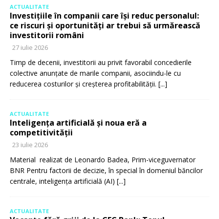
ACTUALITATE
Investițiile în companii care își reduc personalul:
ce riscuri și oportunități ar trebui să urmărească
investitorii români
27 iulie 2026
Timp de decenii, investitorii au privit favorabil concedierile
colective anunțate de marile companii, asociindu-le cu
reducerea costurilor și creșterea profitabilității.
[...]
ACTUALITATE
Inteligența artificială și noua eră a
competitivității
23 iulie 2026
Material realizat de Leonardo Badea, Prim-viceguvernator
BNR Pentru factorii de decizie, în special în domeniul băncilor
centrale, inteligența artificială (AI)
[...]
ACTUALITATE