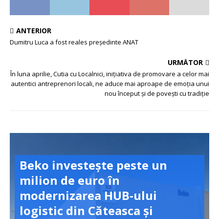
ANTERIOR
Dumitru Luca a fost reales președinte ANAT
URMĂTOR
În luna aprilie, Cutia cu Localnici, inițiativa de promovare a celor mai
autentici antreprenori locali, ne aduce mai aproape de emoția unui
nou început și de povești cu tradiție
Beko investește peste un
milion de euro în
modernizarea HUB-ului
logistic din Căteasca și