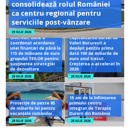
consolidează rolul României
ca centru regional pentru
serviciile post-vânzare
29 IULIE 2026
UniCredit Bank a
Capitalizarea Bursei de
coordonat acordarea
Valori București a
unei finanțări de până la
depășit pentru prima
115 de milioane de euro
dată 100 de miliarde de
grupului TEILOR pentru
euro anul trecut.
susținerea strategiei
Creșterea a accelerat în
de dezvoltare
2026
28 IULIE 2026
28 IULIE 2026
15 ani de la înființarea
Protecție de peste 85
primului centru
de miliarde lei pentru
integrat de Terapia
vacanțele românilor
Durerii din România
28 IULIE 2026
28 IULIE 2026