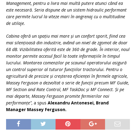
Management, pentru a livra mai multă putere atunci când ea
este necesară. Seria dispune de un sistem hidraulic performant
care permite lucrul la viteze mari în angrenaj cu o multitudine
de utilaje.
Cabina oferă un spaţiu mai mare şi un confort sporit, fiind cea
mai silenţioasă din industrie, având un nivel de zgomot de doar
68 dB. Vizibilitatea oferită este de 360 de grade. În interior, noul
monitor permite accesul facil la toate informaţiile în timpul
lucrului. Montarea comenzilor pe scaunul operatorului asigură
un control superior al tuturor funcţiilor tractorului. Pentru o
agricultură de precizie şi creşterea eficienţei în fermele agricole,
Massey Ferguson a dezvoltat o serie de funcţii precum MF Guide,
MF Section and Rate Control, MF TaskDoc şi MF Connect. Și pe
mai departe, Massey Ferguson promite fermierilor noi
performanțe”,
a spus
Alexandru Antonesei, Brand
Manager
Massey Ferguson.