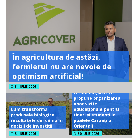
În agricultura de astăzi,
fermierul nu are nevoie de
optimism artificial!
31 IULIE 2026
Ferma Bogdănești
propune organizarea
unor vizite
Cum transformă
educaționale pentru
produsele biologice
tineri și studenți la
rezultatele din câmp în
poalele Carpaților
decizii de investiții
Orientali
31 IULIE 2026
30 IULIE 2026