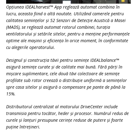
Opţiunea IDEALharvest™ App reglează automat combina în
lucru, aceasta fiind o altă noutate. Utilizând camerele pentru
calitatea seminţelor şi 52 Senzori de Detecţie Acustică a Masei
(MADS), se reglează automat rotorul combinei, turaţia
ventilatorului şi setările sitelor, pentru a menţine performanţele
optime ale maşinii şi eficienţa în orice moment, în conformitate
cu alegerile operatorului.
Designul şi construcţia tăvii pentru seminţe IDEALbalance™
asigură seminţe curate şi de calitate mai bună. Fără părţi în
mişcare suplimentare, cele două tăvi colectoare de seminţe
profilate sub rotor creează o distribuţie uniformă a seminţelor
spre casa sitelor şi asigură o compensare pe pante de până la
15%.
Distribuitorul centralizat al motorului DriveCenter include
transmisia pentru tocător, heder şi procesor. Numărul redus de
curele şi lanţuri presupune cerinţe reduse de putere şi foarte
puţine întreţineri.