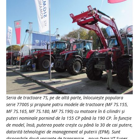
Seria de tractoare 7S, pe de altă parte, înlocuieşte populara
serie 7700S şi propune patru modele de tractoare (MF 7S.155,
MF 7S.165, MF 7S.180, MF 7S.190) cu motoare în 6 cilindri şi
puteri nominale pornind de la 155 CP până la 190 CP. În funcţie
de model, însă, puterea poate creşte cu până la 30 de cai putere,
datorită tehnologiei de management al puterii (EPM). Sunt
disponibile două variante de transmisie – noua Dyna-VT Super