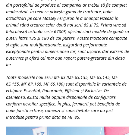
din portofoliul de produse al companiei ar trebui să fie complet
modernizat. În ceea ce priveşte gama de tractoare, noile
actualizări pe care Massey Ferguson le-a anunţat vizează în
primul rând crearea celor două noi serii 6S şi 7S. Prima vine să
înlocuiască actuala serie 6700S, oferind cinci modele de gamă cu
puteri între 135 şi 180 de cai putere. Aceste tractoare compacte
şi agile sunt multifuncţionale, asigurând performanţe
excepţionale pentru dimensiunea lor, sunt uşoare, dar extrem de
puternice şi oferă cel mai bun raport putere-greutate din clasa
lor.
Toate modelele noii serii MF 6S (MF 6S.135, MF 6S.145, MF
6S.155, MF 6P.165, MF 6S.180) sunt disponibile în variantele de
echipare Essential, Panoramic, Efficient şi Exclusive. De
asemenea, există multe opţiuni disponibile de configurare
conform nevoilor specifice. În plus, fermierii pot beneficia de
noile funcţii extinse, comenzi şi conectivitate care au fost
introduse pentru prima dată pe MF 8S.