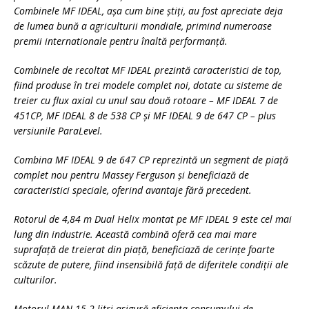
Combinele MF IDEAL, așa cum bine știți, au fost apreciate deja
de lumea bună a agriculturii mondiale, primind numeroase
premii internationale pentru înaltă performanţă.
Combinele de recoltat MF IDEAL prezintă caracteristici de top,
fiind produse în trei modele complet noi, dotate cu sisteme de
treier cu flux axial cu unul sau două rotoare – MF IDEAL 7 de
451CP, MF IDEAL 8 de 538 CP şi MF IDEAL 9 de 647 CP – plus
versiunile ParaLevel.
Combina MF IDEAL 9 de 647 CP reprezintă un segment de piaţă
complet nou pentru Massey Ferguson şi beneficiază de
caracteristici speciale, oferind avantaje fără precedent.
Rotorul de 4,84 m Dual Helix montat pe MF IDEAL 9 este cel mai
lung din industrie. Această combină oferă cea mai mare
suprafaţă de treierat din piaţă, beneficiază de cerinţe foarte
scăzute de putere, fiind insensibilă faţă de diferitele condiţii ale
culturilor.
Motorul MAN 15.2 litri asigură eficienţa consumului de