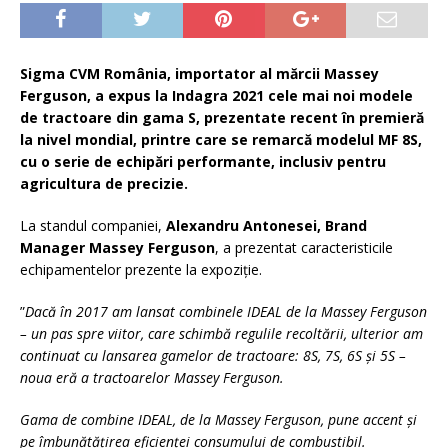
Sigma CVM România, importator al mărcii Massey
Ferguson, a expus la Indagra 2021 cele mai noi modele
de tractoare din gama S, prezentate recent în premieră
la nivel mondial, printre care se remarcă modelul MF 8S,
cu o serie de echipări performante, inclusiv pentru
agricultura de precizie.
La standul companiei,
Alexandru Antonesei, Brand
Manager Massey Ferguson
, a prezentat caracteristicile
echipamentelor prezente la expoziție.
”
Dacă în 2017 am lansat combinele IDEAL de la Massey Ferguson
– un pas spre viitor, care schimbă regulile recoltării, ulterior am
continuat cu lansarea gamelor de tractoare: 8S, 7S, 6S și 5S –
noua eră a tractoarelor Massey Ferguson.
Gama de combine IDEAL, de la Massey Ferguson, pune accent şi
pe îmbunătăţirea eficienţei consumului de combustibil.