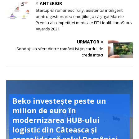
ANTERIOR
Startup-ul românesc Tully, asistentul inteligent
pentru gestionarea emoțiilor, a câștigat Marele
Premiu al competiției medicale EIT Health InnoStars
Awards 2021
URMĂTOR
Sondaj: Un sfert dintre românii își țin cardul de
credit intact
Beko investește peste un
milion de euro în
modernizarea HUB-ului
logistic din Căteasca și