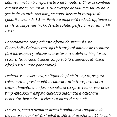
Lăţimea mică în transport este o altă noutate. Chiar şi combina
cea mai mare, MF IDEAL 9, cu anvelope de 800 mm sau cu noile
şenile de 26-inch (660 mm), se poate înscrie în cerinţele de
gabarit maxim de 3,3 m. Pentru o amprentă redusă, opţiunea cu
şenile cu suspensie TrakRide este soluţia perfectă în varianta MF
IDEAL 9.
Conectivitatea completă este oferită de sistemul Fuse
Connectivity Gateway care oferă transferul datelor de recoltare
fără întreruperi şi utilizarea acestora în stabilirea hărţilor cu
recolte.
Noua cabină super-confortabilă şi silenţioasă Vision
oferă o vizibilitate panoramică.
Hederul MF PowerFlow, cu lăţimi de până la 12,2 m, asigură
colectarea impresionantă a culturilor prin transportorul cu
benzi, alimentând uniform elevatorul cu spice.
Economizorul de
timp AutoDock™ asigură cuplarea automată a acţionării
hederului, hidraulicii şi electricii direct din cabină.
Din 2019, când a demarat această ambiţioasă campanie de
dezvoltare tehnologică, şi până la sfârşitul acestui an, 90 la sută