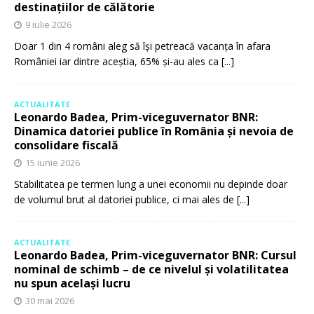
destinațiilor de călătorie
9 iulie 2026
Doar 1 din 4 români aleg să își petreacă vacanța în afara
României iar dintre aceștia, 65% și-au ales ca
[...]
ACTUALITATE
Leonardo Badea, Prim-viceguvernator BNR:
Dinamica datoriei publice în România și nevoia de
consolidare fiscală
15 iunie 2026
Stabilitatea pe termen lung a unei economii nu depinde doar
de volumul brut al datoriei publice, ci mai ales de
[...]
ACTUALITATE
Leonardo Badea, Prim-viceguvernator BNR: Cursul
nominal de schimb – de ce nivelul și volatilitatea
nu spun același lucru
30 mai 2026