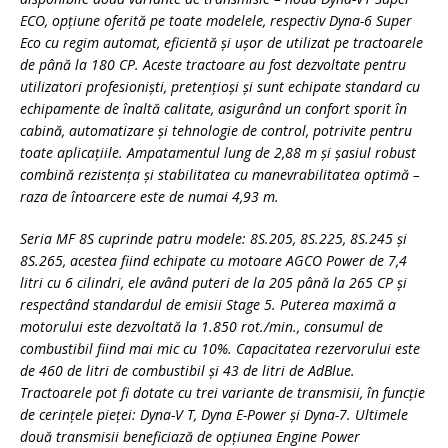
ECO, opţiune oferită pe toate modelele, respectiv Dyna-6 Super
Eco cu regim automat, eficientă şi uşor de utilizat pe tractoarele
de până la 180 CP. Aceste tractoare au fost dezvoltate pentru
utilizatori profesionişti, pretenţioşi şi sunt echipate standard cu
echipamente de înaltă calitate, asigurând un confort sporit în
cabină, automatizare şi tehnologie de control, potrivite pentru
toate aplicaţiile. Ampatamentul lung de 2,88 m şi şasiul robust
combină rezistenţa şi stabilitatea cu manevrabilitatea optimă –
raza de întoarcere este de numai 4,93 m.
Seria MF 8S cuprinde patru modele: 8S.205, 8S.225, 8S.245 şi
8S.265, acestea fiind echipate cu motoare AGCO Power de 7,4
litri cu 6 cilindri, ele având puteri de la 205 până la 265 CP şi
respectând standardul de emisii Stage 5. Puterea maximă a
motorului este dezvoltată la 1.850 rot./min., consumul de
combustibil fiind mai mic cu 10%. Capacitatea rezervorului este
de 460 de litri de combustibil şi 43 de litri de AdBlue.
Tractoarele pot fi dotate cu trei variante de transmisii, în funcţie
de cerinţele pieţei: Dyna-V T, Dyna E-Power şi Dyna-7. Ultimele
două transmisii beneficiază de opţiunea Engine Power