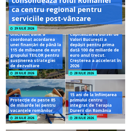
consolidează rolul României
ca centru regional pentru
serviciile post-vânzare
29 IULIE 2026
UniCredit Bank a
Capitalizarea Bursei de
coordonat acordarea
Valori București a
unei finanțări de până la
depășit pentru prima
115 de milioane de euro
dată 100 de miliarde de
grupului TEILOR pentru
euro anul trecut.
susținerea strategiei
Creșterea a accelerat în
de dezvoltare
2026
28 IULIE 2026
28 IULIE 2026
15 ani de la înființarea
Protecție de peste 85
primului centru
de miliarde lei pentru
integrat de Terapia
vacanțele românilor
Durerii din România
28 IULIE 2026
28 IULIE 2026